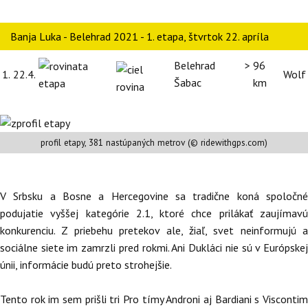
Banja Luka - Belehrad 2021 - 1. etapa, štvrtok 22. apríla
Belehrad >
96
1.
22.4.
Wolf
Šabac
km
profil etapy, 381 nastúpaných metrov (© ridewithgps.com)
V Srbsku a Bosne a Hercegovine sa tradične koná spoločné
podujatie vyššej kategórie 2.1, ktoré chce prilákať zaujímavú
konkurenciu. Z priebehu pretekov ale, žiaľ, svet neinformujú a
sociálne siete im zamrzli pred rokmi. Ani Dukláci nie sú v Európskej
únii, informácie budú preto strohejšie.
Tento rok im sem prišli tri Pro tímy Androni aj Bardiani s Viscontim