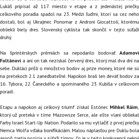
Lukáš pripísal až 117. miesto v etape a z jedenástej priečky
celkového poradia spadol na 23. Medzi ľuďmi, ktorí sa cez neho
dostali, bol aj Ukrajinec Ponomar z Androni Giocattoli, ktorému
obliekli biely dres. Slovenský cyklista tak skončil v tejto súťaži
druhý.
Na šprintérskych prémiách sa nepodarilo bodovať
Adamovi
Foltánovi
a ani on tak nezískal červený dres, ktorý mal dva dni n
sebe. Dukláci prišli o množstvo bodov aj prize money, ktoré nie sú
na pretekoch 2.1 zanedbateľné. Napokon brali len deväť bodov za
16. Tybora, 22. Čaneckého a spomínaného 23. Kubiša v celkovom
poradí.
Etapu a napokon aj celkový triumf získal Estónec
Mihkel Räim
ktorý už preteká v tíme Mazowsze Serce, ale ešte vlani obliekal
farby Israel Start-Up Nation. Podarilo sa mu vytlačiť z prvej priečky
Nemca Wolfa vďaka bonifikáciám. Malou náplasťou pre Duklu bola
aspoň tretia pozícia v súťaži tímov, čo je v tejto konkurencii pekný