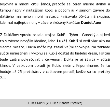
bojovná a mnohí cítili šancu, pretože sa terén mierne dvíhal a
tempu naprv v najťažšom kopci a potom aj v samom závere do
ďalšieho mierneho mnohí nestačili. Finišovala 35-členná skupina,
kde mal najlepšie nohy v závere skúsený Rakúšan
Daniel Auer
.
Z Duklákov vpredu ostala trojica Kubiš - Tybor - Čanecký a aj keď
to v závere nevyšlo ideálne, lebo
Lukáš Kubiš
si veril viac ako n
siedme miesto, Dukla môže byť zatiaľ veľmi spokojná. Na základe
súčtu umiestnení i výkonu sa Kubiš dostal do bieleho dresu, Foltán
bude zajtra pokračovať v červenom. Dukla je aj štvrtá v súťaži
tímov. V celkovom poradí je Kubiš siedmy. Pripomíname, že tu
boduje až 25 pretekárov v celkovom poradí, keďže sú to preteky
2.1.
Lukáš Kubiš (© Dukla Banská Bystrica)