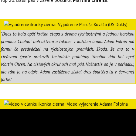
Top 20. Ďalší pád v závere postihol
Martina Chrena
.
Vyjadrenie Maroša Kováča (DS Dukly)
"Dnes to bola opäť krátka etapa s dvoma rýchlostnými a jednou horskou
prémiou. Chalani boli aktívni a takmer v každom úniku. Adam Foltán má
formu čo predvádzal na rýchlostných prémiách, škoda, že mu to v
cieľovom špurte prekazili technické problémy. Smoliar dňa bol opäť
Martin Chren. Na cieľových okruhoch mal pád. Našťastie on je v poriadku,
ale rám je na odpis. Adam zaslúžene získal dres špurtéra tu v červenej
farbe."
Video vyjadrenie Adama Foltána