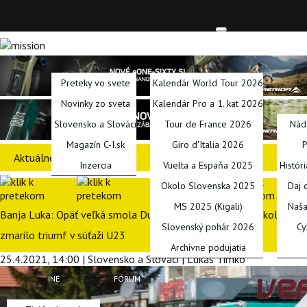
TITULKA
SPRAVODAJSTVO
KALENDÁRE
PODCA
Preteky vo svete
Kalendár World Tour 2026
Novinky zo sveta
Kalendár Pro a 1. kat 2026
Slovensko a Slováci
Tour de France 2026
Nád
Magazín C-I.sk
Giro d'Italia 2026
P
Aktuálne preteky
Inzercia
Vuelta a Espaňa 2025
Histór
Okolo Slovenska 2025
Daj 
MS 2025 (Kigali)
Naša
Banja Luka: Opäť veľká smola Dukly, Kubišove vypletené koleso
Slovenský pohár 2026
Cy
zmarilo triumf v súťaži U23
Archívne podujatia
25.4.2021, 14:00 | Slovensko a Slováci | Lukáš Timko
INÉ
FÓRUM