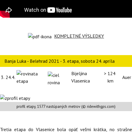
KOMPLETNÉ VÝSLEDKY
Banja Luka - Belehrad 2021 - 3. etapa, sobota 24. apríla
Bijeljina >
124
3.
24.4.
Auer
Vlasenica
km
profil etapy, 1577 nastúpaných metrov (© ridewithgps.com)
Tretia etapa do Vlasenice bola opäť veľmi krátka, no strašne