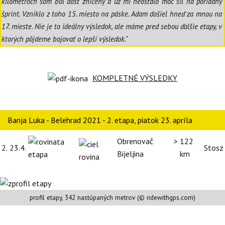
kilometroch som bol dosť zničený a už mi neostalo moc síl na poriadny
šprint. Vzniklo z toho 15. miesto na páske. Adam došiel hneď za mnou na
17. mieste. Nie je to ideálny výsledok, ale máme pred sebou ďalšie etapy, v
ktorých pôjdeme bojovať o lepší výsledok."
KOMPLETNÉ VÝSLEDKY
Banja Luka - Belehrad 2021 - 2. etapa, piatok 23. apríla
Obrenovač >
122
2.
23.4.
Stosz
Bijeljina
km
profil etapy, 342 nastúpaných metrov (© ridewithgps.com)