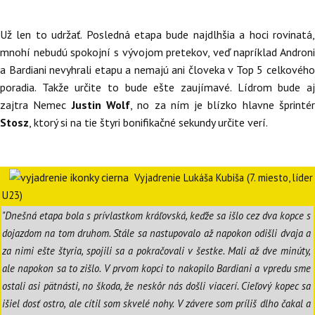
Už len to udržať. Posledná etapa bude najdlhšia a hoci rovinatá,
mnohí nebudú spokojní s vývojom pretekov, veď napríklad Androni
a Bardiani nevyhrali etapu a nemajú ani človeka v Top 5 celkového
poradia. Takže určite to bude ešte zaujímavé. Lídrom bude aj
zajtra Nemec
Justin Wolf
, no za ním je blízko hlavne šprinté
Stosz
, ktorý si na tie štyri bonifikačné sekundy určite verí.
Vyjadrenie Lukáša Kubiša (7. miesto, líder
U23)
"Dnešná etapa bola s prívlastkom kráľovská, keďže sa išlo cez dva kopce s
dojazdom na tom druhom. Stále sa nastupovalo až napokon odišli dvaja a
za nimi ešte štyria, spojili sa a pokračovali v šestke. Mali až dve minúty,
ale napokon sa to zišlo. V prvom kopci to nakopilo Bardiani a vpredu sme
ostali asi pätnásti, no škoda, že neskôr nás došli viacerí. Cieľový kopec sa
išiel dosť ostro, ale cítil som skvelé nohy. V závere som príliš dlho čakal a