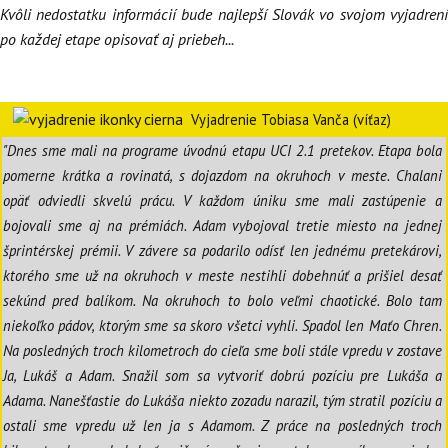
Kvôli nedostatku informácií bude najlepší Slovák vo svojom vyjadrení
po každej etape opisovať aj priebeh...
Vyjadrenie Tobiasa Vanča (víťaz)
"Dnes sme mali na programe úvodnú etapu UCI 2.1 pretekov. Etapa bola
pomerne krátka a rovinatá, s dojazdom na okruhoch v meste. Chalani
opäť odviedli skvelú prácu. V každom úniku sme mali zastúpenie a
bojovali sme aj na prémiách. Adam vybojoval tretie miesto na jednej
šprintérskej prémii. V závere sa podarilo odísť len jednému pretekárovi,
ktorého sme už na okruhoch v meste nestihli dobehnúť a prišiel desať
sekúnd pred balíkom. Na okruhoch to bolo veľmi chaotické. Bolo tam
niekoľko pádov, ktorým sme sa skoro všetci vyhli. Spadol len Maťo Chren.
Na posledných troch kilometroch do cieľa sme boli stále vpredu v zostave
Ja, Lukáš a Adam. Snažil som sa vytvoriť dobrú pozíciu pre Lukáša a
Adama. Nanešťastie do Lukáša niekto zozadu narazil, tým stratil pozíciu a
ostali sme vpredu už len ja s Adamom. Z práce na posledných troch