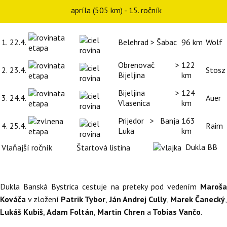
apríla (505 km) - 15. ročník
1.
22.4.
Belehrad > Šabac
96 km
Wolf
Obrenovač >
122
2.
23.4.
Stosz
Bijeljina
km
Bijeljina >
124
3.
24.4.
Auer
Vlasenica
km
Prijedor > Banja
163
4.
25.4.
Raim
Luka
km
Dukla BB
Vlaňajší ročník
Štartová listina
Dukla Banská Bystrica cestuje na preteky pod vedením
Maroša
Kováča
v zložení
Patrik Tybor
,
Ján Andrej Cully
,
Marek Čanecký
Lukáš Kubiš
,
Adam Foltán
,
Martin Chren
a
Tobias Vančo
.