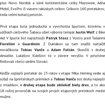
plus Novo Nordisk a silné kontinentálne celky Mazowsie, Adria
Mobil, EvoPro či viacero rakúskych celkov. Celkovo 160 pretekárov,
teda veľmi bohatý pelotón.
Prvá etapa bola jednoduchá a vyvrcholila špurtom, ktorému v
uličkách cieľového Šabacu ušiel výborný tempár
Justin Wolf
z Bik
Aid. V špurte bol najrýchlejší
Patryk Stosz
z Vostru pred Talianmi
Fiorellim
a
Guardinim
. Z Duklákov sa tam snažili natlačiť
nováčikovia
Tobias Vančo
a
Adam Foltán
. Skončili v druhej
desiatke. Lukášovi Kubišovi to v závere nevyšlo. V pelotóne
finišovali všetci siedmi Slováci.
Keďže najlepší pretekár do 23 rokov v etape Mika Heming vedie aj
súťaž na šprintérskych prémiách a
Tobias Vančo
bol druhý najlepš
z mladíkov,
v druhej etape bude obliekať biely dres
, a to ako
18-ročný prvoročák na svojich prvých etapových pretekoch medzi
mužmi.