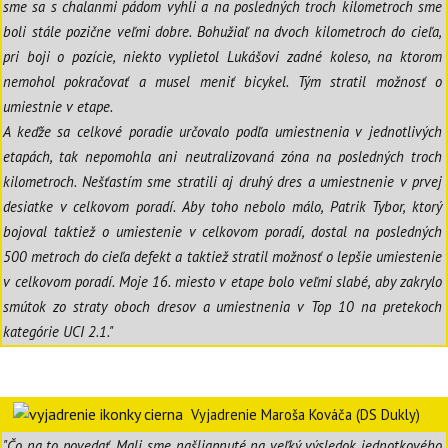
sme sa s chalanmi pádom vyhli a na posledných troch kilometroch sme
boli stále pozične veľmi dobre. Bohužiaľ na dvoch kilometroch do cieľa,
pri boji o pozície, niekto vyplietol Lukášovi zadné koleso, na ktorom
nemohol pokračovať a musel meniť bicykel. Tým stratil možnosť o
umiestnie v etape.
A keďže sa celkové poradie určovalo podľa umiestnenia v jednotlivých
etapách, tak nepomohla ani neutralizovaná zóna na posledných troch
kilometroch. Nešťastím sme stratili aj druhý dres a umiestnenie v prvej
desiatke v celkovom poradí. Aby toho nebolo málo, Patrik Tybor, ktorý
bojoval taktiež o umiestenie v celkovom poradí, dostal na posledných
500 metroch do cieľa defekt a taktiež stratil možnosť o lepšie umiestenie
v celkovom poradí. Moje 16. miesto v etape bolo veľmi slabé, aby zakrylo
smútok zo straty oboch dresov a umiestnenia v Top 10 na pretekoch
kategórie UCI 2.1."
Vyjadrenie Maroša Kováča (DS Dukly)
"Čo na to povedať. Mali sme našliapnuté na veľký výsledok jednotkového