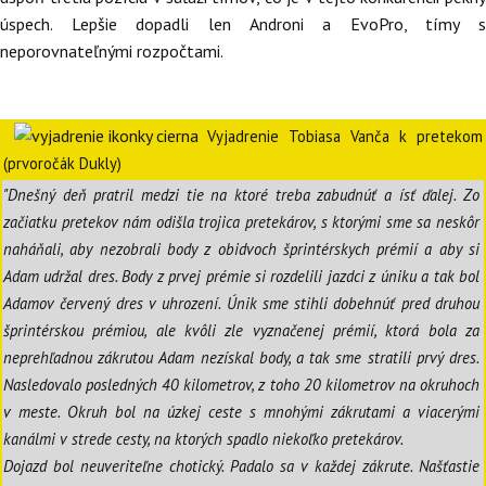
úspech. Lepšie dopadli len Androni a EvoPro, tímy s
neporovnateľnými rozpočtami.
Vyjadrenie Tobiasa Vanča k pretekom
(prvoročák Dukly)
"Dnešný deň pratril medzi tie na ktoré treba zabudnúť a ísť ďalej. Zo
začiatku pretekov nám odišla trojica pretekárov, s ktorými sme sa neskôr
naháňali, aby nezobrali body z obidvoch šprintérskych prémií a aby si
Adam udržal dres. Body z prvej prémie si rozdelili jazdci z úniku a tak bol
Adamov červený dres v uhrození. Únik sme stihli dobehnúť pred druhou
šprintérskou prémiou, ale kvôli zle vyznačenej prémií, ktorá bola za
neprehľadnou zákrutou Adam nezískal body, a tak sme stratili prvý dres.
Nasledovalo posledných 40 kilometrov, z toho 20 kilometrov na okruhoch
v meste. Okruh bol na úzkej ceste s mnohými zákrutami a viacerými
kanálmi v strede cesty, na ktorých spadlo niekoľko pretekárov.
Dojazd bol neuveriteľne chotický. Padalo sa v každej zákrute. Našťastie