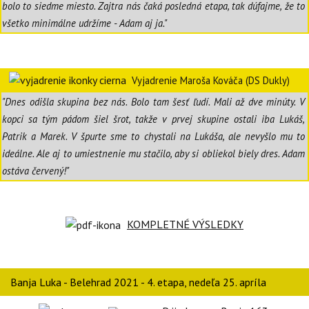
bolo to siedme miesto. Zajtra nás čaká posledná etapa, tak dúfajme, že to
všetko minimálne udržíme - Adam aj ja."
Vyjadrenie Maroša Kováča (DS Dukly)
"Dnes odišla skupina bez nás. Bolo tam šesť ľudí. Mali až dve minúty. V
kopci sa tým pádom šiel šrot, takže v prvej skupine ostali iba Lukáš,
Patrik a Marek. V špurte sme to chystali na Lukáša, ale nevyšlo mu to
ideálne. Ale aj to umiestnenie mu stačilo, aby si obliekol biely dres. Adam
ostáva červený!"
KOMPLETNÉ VÝSLEDKY
Banja Luka - Belehrad 2021 - 4. etapa, nedeľa 25. apríla