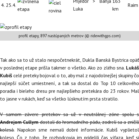
Prijedor > Banja
163
4.
25.4.
Raim
Luka
km
profil etapy, 897 nastúpaných metrov (© ridewithgps.com)
Tak ako sa to už stalo nespočetnekrát, Dukla Banská Bystrica opäť
v poslednej etape prišla takmer o všetko. Ako zo zlého sna.
Lukáš
Kubiš
celé preteky bojoval o to, aby mal z najodolnejšej skupiny čo
najlepší súčet umiestnení, a tak sa dostal do Top 10 celkového
poradia i bieleho dresu pre najlepšieho pretekára do 23 rokov. Mal
to jasne v rukách, keď sa všetko lúsknutím prsta stratilo.
V samom závere pretekov sa už v neutrálnej zóne spolu s
Andrejom Cullym
dostali do hromadného pádu, zodreli sa a zničili
kolesá.
Napokon sme nemali dobré informácie. Kubiš vyplietol
koleso. Čo z toho, že rozhodcovia im pridelili čas víťaza, keď si