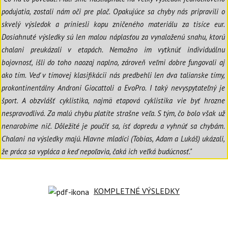
podujatia, zostali nám oči pre plač. Opakujúce sa chyby nás pripravili o
skvelý výsledok a priniesli kopu zničeného materiálu za tisíce eur.
Dosiahnuté výsledky sú len malou náplasťou za vynaloženú snahu, ktorú
chalani preukázali v etapách. Nemožno im vytknúť individuálnu
bojovnosť, išli do toho naozaj naplno, zároveň veľmi dobre fungovali aj
ako tím. Veď v tímovej klasifikácii nás predbehli len dva talianske tímy,
prokontinentálny Androni Giocattoli a EvoPro. I taký nevyspytateľný je
šport. A obzvlášť cyklistika, najmä etapová cyklistika vie byť hrozne
nespravodlivá. Za malú chybu platíte strašne veľa. S tým, čo bolo však už
nenarobíme nič. Dôležité je poučiť sa, ísť dopredu a vyhnúť sa chybám.
Chalani na výsledky majú. Hlavne mladíci (Tobias, Adam a Lukáš) ukázali,
že práca sa vypláca a keď nepoľavia, čaká ich veľká budúcnosť."
KOMPLETNÉ VÝSLEDKY