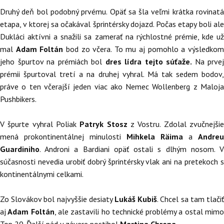
Druhý deň bol podobný prvému. Opäť sa šla veľmi krátka rovinatá
etapa, v ktorej sa očakával šprintérsky dojazd. Počas etapy boli ale
Dukláci aktívni a snažili sa zamerať na rýchlostné prémie, kde už
mal
Adam Foltán
bod zo včera. To mu aj pomohlo a výsledko
jeho špurtov na prémiách bol
dres lídra tejto súťaže.
Na prvej
prémii špurtoval tretí a na druhej vyhral. Má tak sedem bodov,
práve o ten včerajší jeden viac ako Nemec Wollenberg z Maloja
Pushbikers.
V špurte vyhral Poliak
Patryk Stosz
z Vostru. Zdolal zvučnejši
mená prokontinentálnej minulosti
Mihkela Räima
a
Andreu
Guardiniho
. Androni a Bardiani opäť ostali s dlhým nosom. V
súčasnosti nevedia urobiť dobrý šprintérsky vlak ani na pretekoch s
kontinentálnymi celkami.
Zo Slovákov bol najvyššie desiaty
Lukáš Kubiš
. Chcel sa tam tlači
aj
Adam Foltán
, ale zastavili ho technické problémy a ostal mim