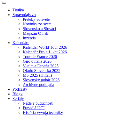
Titulka
Spravodajstvo
Preteky vo svete
Novinky zo sveta
Slovensko a Slováci
Magazín C-I.sk
Inzercia
Kalendáre
Kalendár World Tour 2026
Kalendár Pro a 1. kat 2026
Tour de France 2026
Giro d'Italia 2026
Vuelta a Espaňa 2025
Okolo Slovenska 2025
MS 2025 (Kigali)
Slovenský pohár 2026
Archívne podujatia
Podcasty
Blogy
Seriály
Nádeje budúcnosti
Pravidlá UCI
História vývoja techniky