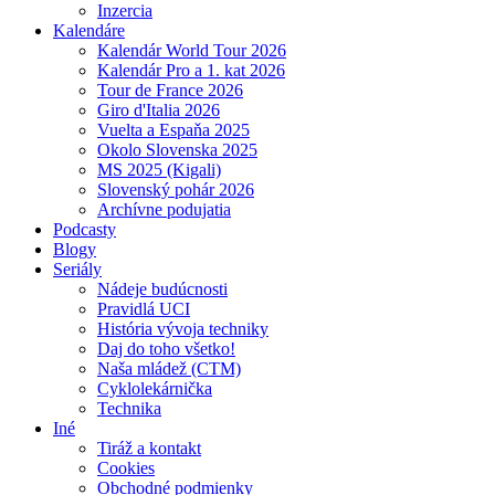
Inzercia
Kalendáre
Kalendár World Tour 2026
Kalendár Pro a 1. kat 2026
Tour de France 2026
Giro d'Italia 2026
Vuelta a Espaňa 2025
Okolo Slovenska 2025
MS 2025 (Kigali)
Slovenský pohár 2026
Archívne podujatia
Podcasty
Blogy
Seriály
Nádeje budúcnosti
Pravidlá UCI
História vývoja techniky
Daj do toho všetko!
Naša mládež (CTM)
Cyklolekárnička
Technika
Iné
Tiráž a kontakt
Cookies
Obchodné podmienky