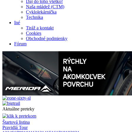
Daj do toho všetko!
Naša mládež (CTM)
Cyklolekárnička
Technika
Iné
Tiráž a kontakt
Cookies
Obchodné podmienky
Fórum
Aktuálne preteky
Štartová listina
Pravidlá Tour