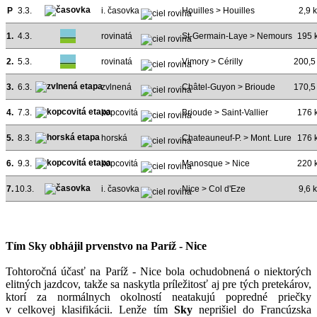
P
3.3.
i. časovka
Houilles > Houilles
2,9 
1.
4.3.
rovinatá
St-Germain-Laye > Nemours
195 
2.
5.3.
rovinatá
Vimory > Cérilly
200,5
3.
6.3.
zvlnená
Châtel-Guyon > Brioude
170,5
4.
7.3.
kopcovitá
Brioude > Saint-Vallier
176 
5.
8.3.
horská
Chateauneuf-P. > Mont. Lure
176 
6.
9.3.
kopcovitá
Manosque > Nice
220 
7.
10.3.
i. časovka
Nice > Col d'Eze
9,6 
Tím Sky obhájil prvenstvo na Paríž - Nice
Tohtoročná účasť na Paríž - Nice bola ochudobnená o niektorých
elitných jazdcov, takže sa naskytla príležitosť aj pre tých pretekárov,
ktorí za normálnych okolností neatakujú popredné priečky
v celkovej klasifikácii. Lenže tím
Sky
neprišiel do Francúzska