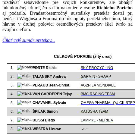
rozdávať sebavedomie pre svojich konkurentov, ale obhájiť
minuloročný triumf, čo sa im nakoniec v osobe
Richieho Porteho
aj podarilo. Dvadsaťosemročný austrálsky pretekár dostal pri
neúčasti Wigginsa a Frooma do rúk opraty perfektného tímu, ktorý
hlavne v druhej polovici osemdňových pretekov išiel tvrdo za
svojím cieľom.
Čítať celý sumár pretekov...
CELKOVÉ PORADIE (žltý dres)
1.
PORTE Richie
SKY PROCYCLING
2.
TALANSKY Andrew
GARMIN - SHARP
3.
PERAUD Jean-Christ.
AG2R LA MONDIALE
4.
VAN GARDEREN Tejay
BMC RACING TEAM
5.
CHAVANEL Sylvain
OMEGA PHARMA - QUICK-STEP
6.
ŠPILAK Simon
KATUSHA TEAM
7.
ULISSI Diego
LAMPRE - MERIDA
8.
WESTRA Lieuwe
.vac.