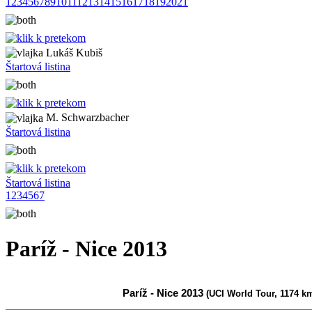
1
2
3
4
5
6
7
8
9
10
11
12
13
14
15
16
17
18
19
20
21
Lukáš Kubiš
Štartová listina
M. Schwarzbacher
Štartová listina
Štartová listina
1
2
3
4
5
6
7
Paríž - Nice 2013
Paríž - Nice 2013
(UCI World Tour, 1174 k