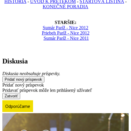
HISTÓRIA
-
ÚVOD K PRETEKOM
-
ŠTARTOVÁ LISTINA
-
KONEČNÉ PORADIA
STARŠIE:
Sumár Paríž - Nice 2012
Priebeh Paríž - Nice 2012
Sumár Paríž - Nice 2011
Diskusia
Diskusia neobsahuje príspevky.
Pridať nový príspevok
Pridať nový príspevok
Pridavať príspevok môže len prihlásený užívateľ
Zatvoriť
Odporúčame