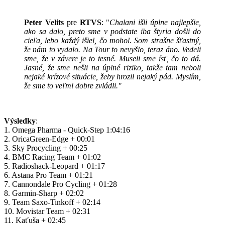
Peter Velits
pre
RTVS
: "
Chalani išli úplne najlepšie,
ako sa dalo, preto sme v podstate iba štyria došli do
cieľa, lebo každý išiel, čo mohol. Som strašne šťastný,
že nám to vydalo. Na Tour to nevyšlo, teraz áno. Vedeli
sme, že v závere je to tesné. Museli sme ísť, čo to dá.
Jasné, že sme nešli na úplné riziko, takže tam neboli
nejaké krízové situácie, žeby hrozil nejaký pád. Myslím,
že sme to veľmi dobre zvládli."
Výsledky
:
1. Omega Pharma - Quick-Step 1:04:16
2. OricaGreen-Edge + 00:01
3. Sky Procycling + 00:25
4. BMC Racing Team + 01:02
5. Radioshack-Leopard + 01:17
6. Astana Pro Team + 01:21
7. Cannondale Pro Cycling + 01:28
8. Garmin-Sharp + 02:02
9. Team Saxo-Tinkoff + 02:14
10. Movistar Team + 02:31
11. Kaťuša + 02:45