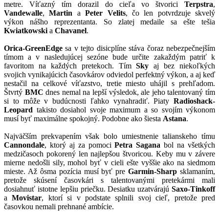
metre. Víťazný tím dorazil do cieľa vo štvorici
Terpstra
,
Vandewalle
,
Martin
a
Peter Velits
, čo len potvrdzuje skvelý
výkon nášho reprezentanta. So zlatej medaile sa ešte tešia
Kwiatkowski
a
Chavanel
.
Orica-GreenEdge
sa v tejto disicplíne stáva čoraz nebezpečnejším
tímom a v nasledujúcej sezóne bude určite zakaždým patriť k
favoritom na každých pretekoch. Tím
Sky
aj bez niekoľkých
svojich vynikajúcich časovkárov odviedol perfektný výkon, a aj keď
nestačil na celkové víťazstvo, tretie miesto uhájil s prehľadom.
Štvrtý
BMC
dnes nemal na lepší výsledok, ale jeho talentovaný tím
si to môže v budúcnosti ľahko vynahradiť. Piaty
Radioshack-
Leopard
takisto dosiahol svoje maximum a so svojím výkonom
musí byť maximálne spokojný. Podobne ako šiesta
Astana
.
Najväčším prekvapením však bolo umiestnenie talianskeho tímu
Cannondale
, ktorý aj za pomoci
Petra Sagana
bol na všetkých
medzičasoch pokorený len najlepšou štvoricou. Keby mu v závere
mierne nedošli sily, mohol byť v cieli ešte vyššie ako na siedmom
mieste. Až ôsma pozícia musí byť pre
Garmin-Sharp
sklamaním,
pretože skúsení časovkári s talentovanými pretekármi mali
dosiahnuť istotne lepšiu priečku. Desiatku uzatvárajú
Saxo-Tinkoff
a
Movistar
, ktorí si v podstate splnili svoj cieľ, pretože pred
časovkou nemali prehnané ambície.