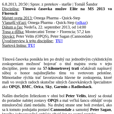
6.8.2013, 20:50 | Sprav. z pretekov - staršie | Tomáš Šandor
Disciplína:
Tímová časovka mužov Elite na MS 2013 vo
Florencii
Majstri sveta 2013:
Omega Pharma - Quick-Step
Vlanajší víťazi:
Omega Pharma - Quick-Step (
odkaz
)
Dátum a čas:
Nedeľa, 22. september 2013, od 14:00
Trasa a dĺžka:
Montecatini Terme > Florencia; 57,2 km
Slováci:
Peter Velits (OPQS), Peter Sagan (Cannondale)
Úvod/preview k tejto disciplíne:
TU!
Štartová listina:
TU!
Tímová časovka ponúkla len po druhý raz jednotlivým cyklistickým
zoskupeniam možnosť bojovať o titul majstra sveta v tejto
disciplíne, preto sme na
57-kilometrovej trati
očakávali napínavý
súboj o honor najsilnejšieho tímu vo svetovom pelotóne.
Mimoriadne rýchla trať favorizovala hlavne tie zoskupenia, ktoré
mali vo svojich radoch skutočne silných časovkárskych špecialistov
ako
OPQS
,
BMC
,
Orica
,
Sky
,
Garmin
a
Radioshack
.
Naším dnešným želiezkom v ohni bol
Peter Velits
, ktorý sa dostal
do poriadne nabitej zostavy
OPQS
a mal veľkú šancu obhájiť svoju
minuloročnú zlatú medailu. Na druhej strane sme boli zvedaví, ako
sa k tomuto podujatiu postaví
Cannondale
a samotný
Peter Sagan
,