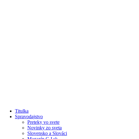
Titulka
Spravodajstvo
Preteky vo svete
Novinky zo sveta
Slovensko a Slováci
Magazín C-I.sk