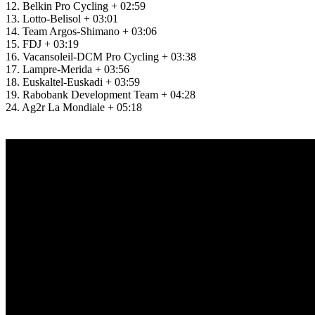
12. Belkin Pro Cycling + 02:59
13. Lotto-Belisol + 03:01
14. Team Argos-Shimano + 03:06
15. FDJ + 03:19
16. Vacansoleil-DCM Pro Cycling + 03:38
17. Lampre-Merida + 03:56
18. Euskaltel-Euskadi + 03:59
19. Rabobank Development Team + 04:28
24. Ag2r La Mondiale + 05:18