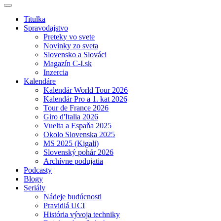
Titulka
Spravodajstvo
Preteky vo svete
Novinky zo sveta
Slovensko a Slováci
Magazín C-I.sk
Inzercia
Kalendáre
Kalendár World Tour 2026
Kalendár Pro a 1. kat 2026
Tour de France 2026
Giro d'Italia 2026
Vuelta a Espaňa 2025
Okolo Slovenska 2025
MS 2025 (Kigali)
Slovenský pohár 2026
Archívne podujatia
Podcasty
Blogy
Seriály
Nádeje budúcnosti
Pravidlá UCI
História vývoja techniky