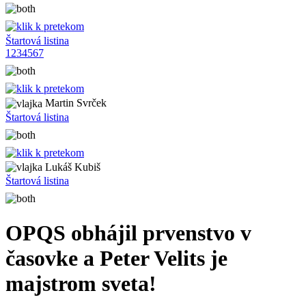
Štartová listina
1
2
3
4
5
6
7
Martin Svrček
Štartová listina
Lukáš Kubiš
Štartová listina
OPQS obhájil prvenstvo v
časovke a Peter Velits je
majstrom sveta!