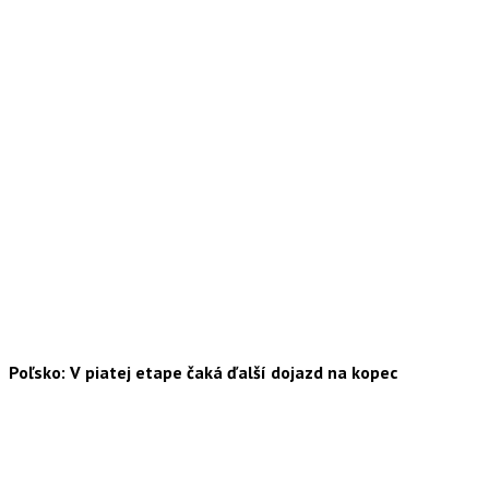
Poľsko: V piatej etape čaká ďalší dojazd na kopec