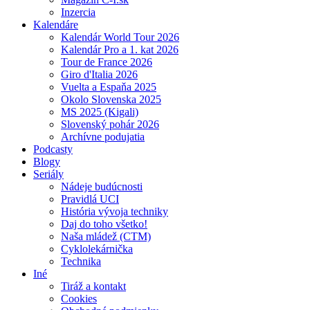
Inzercia
Kalendáre
Kalendár World Tour 2026
Kalendár Pro a 1. kat 2026
Tour de France 2026
Giro d'Italia 2026
Vuelta a Espaňa 2025
Okolo Slovenska 2025
MS 2025 (Kigali)
Slovenský pohár 2026
Archívne podujatia
Podcasty
Blogy
Seriály
Nádeje budúcnosti
Pravidlá UCI
História vývoja techniky
Daj do toho všetko!
Naša mládež (CTM)
Cyklolekárnička
Technika
Iné
Tiráž a kontakt
Cookies