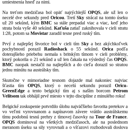
umiestnenia hneď za nimi.
Na treťom medzičasa bol opäť najrýchlejší
OPQS
, ale už len o
necelé dve sekundy pred
Oricou
. Tretí
Sky
strácal na tomto úseku
už 20 sekúnd, kým
BMC
sa stále prepadal viac a viac, keď jeho
strata bola vyše 40 sekúnd.
Kaťuša
zatiaľ zaknihovala v cieli stratu
1:28, potom sa
Movistar
zaradil tesne pred ruský tím.
Prvý z najlepšej štvorice bol v cieli tím
Sky
a bez akýchkoľvek
pochybností porazil
Radioshack
o 55 sekúnd.
Orica
podľa
doterajšieho priebehu nemala s britským tímom v cieli problémy,
ktorý pokorila o 21 sekúnd a už len čakala na výsledný čas
OPQS
.
BMC
naopak nestačil na najlepších a do cieľa dorazil so stratou
jednu minútu na austrálsky tím.
Skutočne v mimoriadne tesnom dojazde mal nakoniec najviac
šťastia tím
OPQS
, ktorý o necelú sekundu porazil
Oricu-
GreenEdge
a tento belgický tím aj s naším borcom
Petrom
Velitsom
tak obhájil prvé miesto v tejto disciplíne z minulého roku!
Belgické zoskupenie potvrdilo úlohu najväčšieho favorita pretekov a
vo veľmi vyrovnanom a napínavom závere vrátilo austrálskemu
tímu podobnú tesnú prehry z tímovej časovky na
Tour de France
.
OPQS
dominoval na všetkých medzičasoch, ale na poslednom
meranom úseku sa sily vyrovnali a o víťazovi rozhodovali doslova