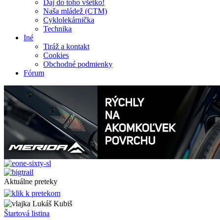
Daj do toho všetko!
Naša mládež (CTM)
Cyklolekárnička
Technika
Iné
Tiráž a kontakt
Cookies
Obchodné podmienky
Fórum
Aktuálne preteky
Lukáš Kubiš
Štartová listina