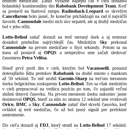
druhom medzičase. Zatiaľ výrazne najlepší čas v cieli dosiahol
holandský kontinentálny tím
Rabobank Development
Team
. Keď
sa postavil na štartovú rampu
Radioshack-Leopard
so skvelým
Cancellarom
bolo jasné, že konečne prichádzajú na rad tí najväčší
favoriti.
Cannondale
medzi nich síce nepatril, ale aj druhý medzičas
bol v jeho réžii.
Lotto-Belisol
zatiaľ dorazil na tretí meraný úsek a aj tentoraz
dosiahol priebežne najrýchlejší čas. Medzitým
Sky
prekonal
Cannondale
na prvom medzičase o štyri sekundy. Potom sa na
trasu už postavil aj
OPQS
a netrpezlivo sme začali sledovať
časomieru
Petra Velitsa
.
Hneď prvý profi tím v cieli, ktorým bol
Vacansoelil
, posunul
doterajšieho lídra pretekov
Rabobank
na druhé miesto s mankom
až 50 sekúnd. To isté urobil
Garmin-Sharp
na treťom meranom
úseku belgickému zoskupeniu
Lotto-Belisol
. Ten sa však medzitým
v cieli prepracoval na vedúcu pozíciu po tom, čo zajazdil veľmi
slušnú tímovú časovku. Na prvom meranom úseku nakoniec jasne
dominoval
OPQS
, hneď za ním zo stratou 12 sekúnd sme evidovali
Oricu
,
BMC
a
Sky
.
Cannondale
zatiaľ išiel skvelú časovku, keď
ovládol aj tretí medzičas, čo už bol jasný signál pre perfektné
umiestnenie.
Do cieľa dorazil aj
FDJ
, ktorý stratil na
Lotto-Belisol
17 sekúnd.