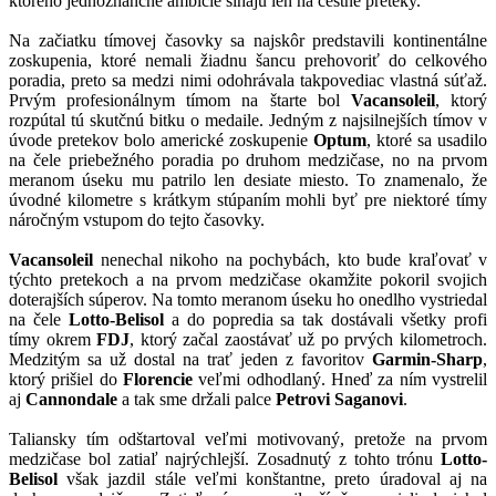
ktorého jednoznančné ambície sihajú len na cestné preteky.
Na začiatku tímovej časovky sa najskôr predstavili kontinentálne
zoskupenia, ktoré nemali žiadnu šancu prehovoriť do celkového
poradia, preto sa medzi nimi odohrávala takpovediac vlastná súťaž.
Prvým profesionálnym tímom na štarte bol
Vacansoleil
, ktorý
rozpútal tú skutčnú bitku o medaile. Jedným z najsilnejších tímov v
úvode pretekov bolo americké zoskupenie
Optum
, ktoré sa usadilo
na čele priebežného poradia po druhom medzičase, no na prvom
meranom úseku mu patrilo len desiate miesto. To znamenalo, že
úvodné kilometre s krátkym stúpaním mohli byť pre niektoré tímy
náročným vstupom do tejto časovky.
Vacansoleil
nenechal nikoho na pochybách, kto bude kraľovať v
týchto pretekoch a na prvom medzičase okamžite pokoril svojich
doterajších súperov. Na tomto meranom úseku ho onedlho vystriedal
na čele
Lotto-Belisol
a do popredia sa tak dostávali všetky profi
tímy okrem
FDJ
, ktorý začal zaostávať už po prvých kilometroch.
Medzitým sa už dostal na trať jeden z favoritov
Garmin-Sharp
,
ktorý prišiel do
Florencie
veľmi odhodlaný. Hneď za ním vystrelil
aj
Cannondale
a tak sme držali palce
Petrovi Saganovi
.
Taliansky tím odštartoval veľmi motivovaný, pretože na prvom
medzičase bol zatiaľ najrýchlejší. Zosadnutý z tohto trónu
Lotto-
Belisol
však jazdil stále veľmi konštantne, preto úradoval aj na