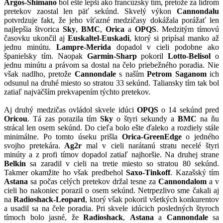
Argos-Shimano
bol ešte lepší ako francúzsky tím, pretože za lídrom
pretekov zaostal len päť sekúnd. Skvelý výkon
Cannondalu
potvrdzuje fakt, že jeho víťazné medzičasy dokážala porážať len
najlepšia štvorica
Sky
,
BMC
,
Orica
a
OPQS
. Medzitým tímovú
časovku ukončil aj
Euskaltel-Euskadi
, ktorý si pripísal manko až
jednu minútu.
Lampre-Merida
dopadol v cieli podobne ako
španielsky tím. Naopak
Garmin-Sharp
pokoril
Lotto-Belisol
o
jednu minútu a právom sa dostal na čelo priebežného poradia. Nie
však nadlho, pretože
Cannondale
s naším
Petrom Saganom
ich
odsunul na druhé miesto so stratou 33 sekúnd. Taliansky tím tak bol
zatiaľ najväčším prekvapením týchto pretekov.
Aj druhý medzičas ovládol skvele idúci
OPQS
o 14 sekúnd pred
Oricou
. Tá zas porazila tím
Sky
o štyri sekundy a
BMC
na ňu
strácal len osem sekúnd. Do cieľa bolo ešte ďaleko a rozdiely stále
minimálne. Po tomto úseku prišla
Orica-GreenEdge
o jedného
svojho pretekára.
Ag2r
mal v cieli narátanú stratu necelé štyri
minúty a z profi tímov dopadol zatiaľ najhoršie. Na druhej strane
Belkin
sa zaradil v cieli na tretie miesto so stratou 80 sekúnd.
Takmer okamžite ho však predbehol
Saxo-Tinkoff
. Kazašský tím
Astana
sa počas celých pretekov držal tesne za
Cannondalom
a v
cieli ho nakoniec porazil o osem sekúnd. Netrpezlivo sme čakali aj
na
Radioshack-Leopard
, ktorý však pokoril všetkých konkurentov
a usadil sa na čele poradia. Pri skvele idúcich posledných štyroch
tímoch bolo jasné, že
Radioshack
,
Astana
a
Cannondale
sa