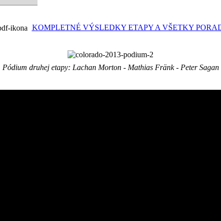
KOMPLETNÉ VÝSLEDKY ETAPY A VŠETKY PORA
Pódium druhej etapy: Lachan Morton - Mathias Fränk - Peter Sagan