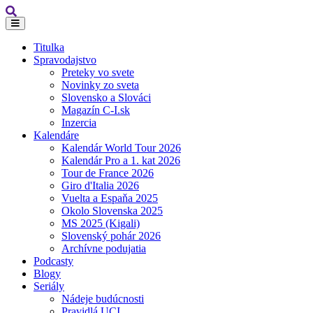
Titulka
Spravodajstvo
Preteky vo svete
Novinky zo sveta
Slovensko a Slováci
Magazín C-I.sk
Inzercia
Kalendáre
Kalendár World Tour 2026
Kalendár Pro a 1. kat 2026
Tour de France 2026
Giro d'Italia 2026
Vuelta a Espaňa 2025
Okolo Slovenska 2025
MS 2025 (Kigali)
Slovenský pohár 2026
Archívne podujatia
Podcasty
Blogy
Seriály
Nádeje budúcnosti
Pravidlá UCI