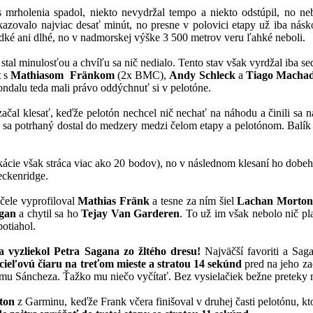
 mrholenia spadol, niekto nevydržal tempo a niekto odstúpil, no nebo
azovalo najviac desať minút, no presne v polovici etapy už iba násk
rudké ani dlhé, no v nadmorskej výške 3 500 metrov veru ľahké neboli.
stal minulosťou a chvíľu sa nič nedialo. Tento stav však vyrdžal iba 
t
s
Mathiasom Fränkom
(2x BMC),
Andy Schleck
a
Tiago Macha
ondalu teda mali právo oddýchnuť si v pelotóne.
začal klesať, keďže pelotón nechcel nič nechať na náhodu a činili sa 
sa potrhaný dostal do medzery medzi čelom etapy a pelotónom. Balík s
ikácie však stráca viac ako 20 bodov), no v následnom klesaní ho dobeh
ckenridge.
ele vyprofiloval
Mathias Fränk
a tesne za ním šiel
Lachan Morton
agan
a chytil sa ho
Tejay Van Garderen
. To už im však nebolo nič p
potiahol.
 vyzliekol Petra Sagana zo žltého dresu!
Najväčší favoriti a Sag
 cieľovú čiaru na treťom mieste a stratou 14 sekúnd
pred na jeho z
amu Sáncheza. Ťažko mu niečo vyčítať. Bez vysielačiek bežne preteky n
ton
z Garminu, keďže Frank včera finišoval v druhej časti pelotónu, ktor