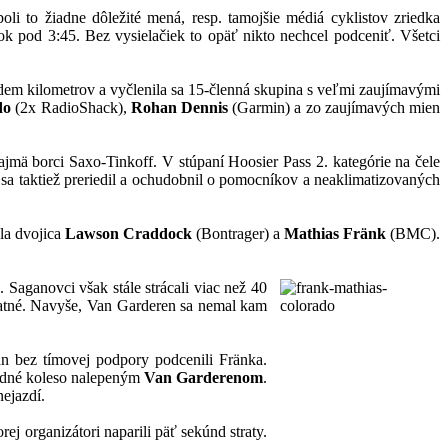
li to žiadne dôležité mená, resp. tamojšie médiá cyklistov zriedka
ok pod 3:45. Bez vysielačiek to opäť nikto nechcel podceniť. Všetci
sedem kilometrov a vyčlenila sa 15-členná skupina s veľmi zaujímavými
do
(2x RadioShack),
Rohan Dennis
(Garmin) a zo zaujímavých mien
najmä borci Saxo-Tinkoff. V stúpaní Hoosier Pass 2. kategórie na čele
a taktiež preriedil a ochudobnil o pomocníkov a neaklimatizovaných
la dvojica
Lawson Craddock
(Bontrager) a
Mathias Fränk
(BMC).
. Saganovci však stále strácali viac než 40
latné. Navyše, Van Garderen sa nemal kam
an bez tímovej podpory podcenili Fränka.
adné koleso nalepeným
Van Garderenom
.
ejazdí.
ej organizátori naparili päť sekúnd straty.