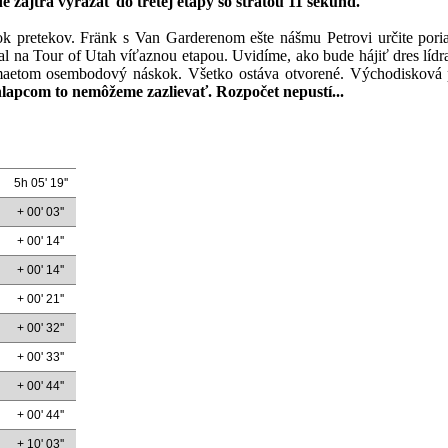
 zajtra vyrážať do tretej etapy so stratou 11 sekúnd.
ok pretekov. Fränk s Van Garderenom ešte nášmu Petrovi určite poria
zal na Tour of Utah víťaznou etapou. Uvidíme, ako bude hájiť dres líd
maetom osembodový náskok. Všetko ostáva otvorené. Východisková po
lapcom to nemôžeme zazlievať. Rozpočet nepustí...
5h 05' 19''
+ 00' 03''
+ 00' 14''
+ 00' 14''
+ 00' 21''
+ 00' 32''
+ 00' 33''
+ 00' 44''
+ 00' 44''
+ 10' 03''