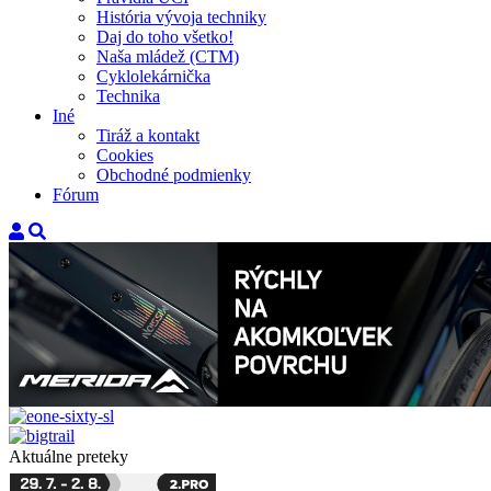
História vývoja techniky
Daj do toho všetko!
Naša mládež (CTM)
Cyklolekárnička
Technika
Iné
Tiráž a kontakt
Cookies
Obchodné podmienky
Fórum
Aktuálne preteky