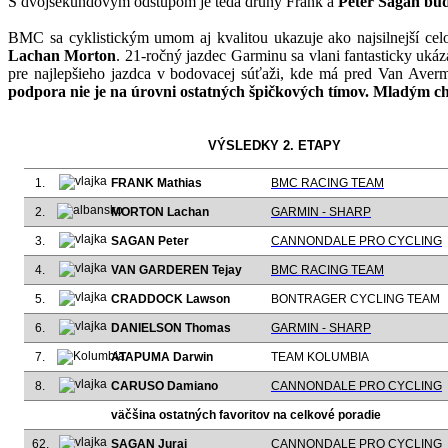
S dvojsekundovým odstupom je teda druhý Fränk a
Peter Sagan bude
BMC sa cyklistickým umom aj kvalitou ukazuje ako najsilnejší cel
Lachan Morton
. 21-ročný jazdec Garminu sa vlani fantasticky uká
pre najlepšieho jazdca v bodovacej súťaži, kde má pred Van Aver
podpora nie je na úrovni ostatných špičkových tímov. Mladým ch
VÝSLEDKY 2. ETAPY
1.
FRANK Mathias
BMC RACING TEAM
2.
MORTON Lachan
GARMIN - SHARP
3.
SAGAN Peter
CANNONDALE PRO CYCLING
4.
VAN GARDEREN Tejay
BMC RACING TEAM
5.
CRADDOCK Lawson
BONTRAGER CYCLING TEAM
6.
DANIELSON Thomas
GARMIN - SHARP
7.
ATAPUMA Darwin
TEAM KOLUMBIA
8.
CARUSO Damiano
CANNONDALE PRO CYCLING
väčšina ostatných favoritov na celkové poradie
62.
SAGAN Juraj
CANNONDALE PRO CYCLING