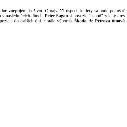
dne znepríjemnia život. O najväčší úspech kariéry sa bude pokúšať
ra v nasledujúcich dňoch.
Peter Sagan
si povezie "aspoň" zelený dres
zícia do ďalších dní je stále výborná.
Škoda, že Petrova tímová