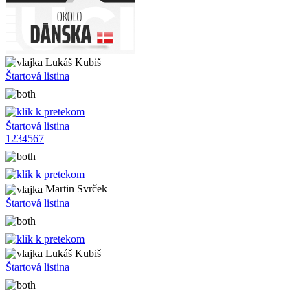
Lukáš Kubiš
Štartová listina
Štartová listina
1
2
3
4
5
6
7
Martin Svrček
Štartová listina
Lukáš Kubiš
Štartová listina