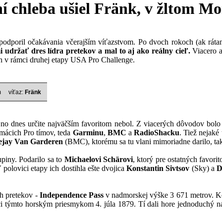
í chleba ušiel Fränk, v žltom M
odporil očakávania včerajším víťazstvom. Po dvoch rokoch (ak rát
 udržať dres lídra pretekov a mal to aj ako reálny cieľ.
Viacero aš
h v rámci druhej etapy USA Pro Challenge.
m
víťaz:
Fränk
, no dnes určite najväčším favoritom nebol. Z viacerých dôvodov bolo
mácich Pro tímov, teda
Garminu
,
BMC
a
RadioShacku
. Tiež nejaké
ejay Van Garderen
(BMC), ktorému sa tu vlani mimoriadne darilo, ta
iny. Podarilo sa to
Michaelovi Schärovi
, ktorý pre ostatných favori
polovici etapy ich dostihla ešte dvojica
Konstantin Sivtsov
(Sky) a
D
h pretekov -
Independence Pass
v nadmorskej výške 3 671 metrov. 
ci týmto horským priesmykom 4. júla 1879. Tí dali hore jednoduchý n