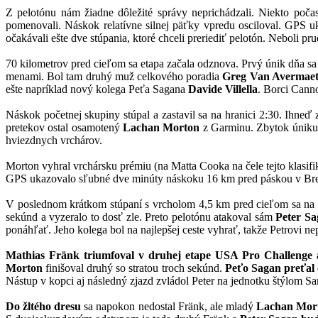
Z pelotónu nám žiadne dôležité správy neprichádzali. Niekto počas
pomenovali. Náskok relatívne silnej päťky vpredu osciloval. GPS uk
očakávali ešte dve stúpania, ktoré chceli preriediť pelotón. Neboli p
70 kilometrov pred cieľom sa etapa začala odznova. Prvý únik dňa sa 
menami. Bol tam druhý muž celkového poradia
Greg Van Avermae
ešte napríklad nový kolega Peťa Sagana
Davide Villella
. Borci Cann
Náskok početnej skupiny stúpal a zastavil sa na hranici 2:30. Ihneď 
pretekov ostal osamotený
Lachan Morton
z Garminu. Zbytok úniku 
hviezdnych vrchárov.
Morton vyhral vrchársku prémiu (na Matta Cooka na čele tejto klasif
GPS ukazovalo sľubné dve minúty náskoku 16 km pred páskou v Bre
V poslednom krátkom stúpaní s vrcholom 4,5 km pred cieľom sa na č
sekúnd a vyzeralo to dosť zle. Preto pelotónu atakoval sám
Peter S
ponáhľať. Jeho kolega bol na najlepšej ceste vyhrať, takže Petrovi ne
Mathias Fränk
triumfoval v druhej etape USA Pro Challenge a
Morton
finišoval druhý so stratou troch sekúnd.
Peťo Sagan
preťal
Nástup v kopci aj následný zjazd zvládol Peter na jednotku štýlom S
Do žltého dresu
sa napokon nedostal Fränk, ale mladý
Lachan Mor