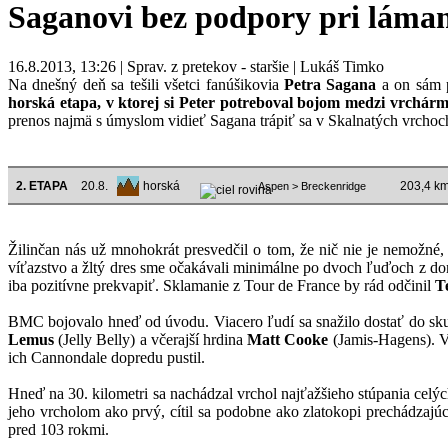
Saganovi bez podpory pri láman
16.8.2013, 13:26 | Sprav. z pretekov - staršie | Lukáš Timko
Na dnešný deň sa tešili všetci fanúšikovia
Petra Sagana
a on sám p
horská etapa, v ktorej si Peter potreboval bojom medzi vrchármi
prenos najmä s úmyslom vidieť Sagana trápiť sa v Skalnatých vrchoc
2. ETAPA
20.8.
horská
203,4 k
Aspen > Breckenridge
Žilinčan nás už mnohokrát presvedčil o tom, že nič nie je nemožné
víťazstvo a žltý dres sme očakávali minimálne po dvoch ľuďoch z do
iba pozitívne prekvapiť. Sklamanie z Tour de France by rád odčinil
T
BMC bojovalo hneď od úvodu. Viacero ľudí sa snažilo dostať do skup
Lemus
(Jelly Belly) a včerajší hrdina
Matt Cooke
(Jamis-Hagens). V 
ich Cannondale dopredu pustil.
Hneď na 30. kilometri sa nachádzal vrchol najťažšieho stúpania celýc
jeho vrcholom ako prvý, cítil sa podobne ako zlatokopi prechádzajú
pred 103 rokmi.