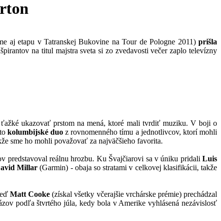
orton
ame aj etapu v Tatranskej Bukovine na Tour de Pologne 2011)
prišla
pirantov na titul majstra sveta si zo zvedavosti večer zaplo televízny
 ťažké ukazovať prstom na mená, ktoré mali tvrdiť muziku. V boji o
 to
kolumbijské duo
z rovnomenného tímu a jednotlivcov, ktorí mohli
kže sme ho mohli považovať za najväčšieho favorita.
tov predstavoval reálnu hrozbu. Ku Švajčiarovi sa v úniku pridali
Luis
avid Millar
(Garmin) - obaja so stratami v celkovej klasifikácii, takže
Keď
Matt Cooke
(získal všetky včerajšie vrchárske prémie) prechádzal
ázov podľa štvrtého júla, kedy bola v Amerike vyhlásená nezávislosť