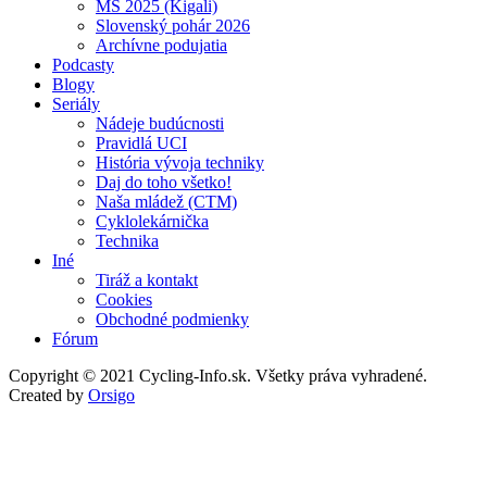
MS 2025 (Kigali)
Slovenský pohár 2026
Archívne podujatia
Podcasty
Blogy
Seriály
Nádeje budúcnosti
Pravidlá UCI
História vývoja techniky
Daj do toho všetko!
Naša mládež (CTM)
Cyklolekárnička
Technika
Iné
Tiráž a kontakt
Cookies
Obchodné podmienky
Fórum
Copyright © 2021 Cycling-Info.sk. Všetky práva vyhradené.
Created by
Orsigo