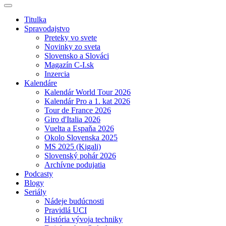
Titulka
Spravodajstvo
Preteky vo svete
Novinky zo sveta
Slovensko a Slováci
Magazín C-I.sk
Inzercia
Kalendáre
Kalendár World Tour 2026
Kalendár Pro a 1. kat 2026
Tour de France 2026
Giro d'Italia 2026
Vuelta a Espaňa 2026
Okolo Slovenska 2025
MS 2025 (Kigali)
Slovenský pohár 2026
Archívne podujatia
Podcasty
Blogy
Seriály
Nádeje budúcnosti
Pravidlá UCI
História vývoja techniky