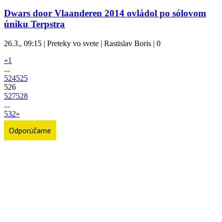
Dwars door Vlaanderen 2014 ovládol po sólovom
úniku Terpstra
26.3., 09:15 | Preteky vo svete | Rastislav Boris |
0
«
1
...
524
525
526
527
528
...
532
»
Odporúčame