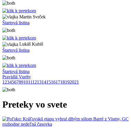
Martin Svrček
Štartová listina
Lukáš Kubiš
Štartová listina
Štartová listina
Pravidlá Vuelty
1
2
3
4
5
6
7
8
9
10
11
12
13
14
15
16
17
18
19
20
21
Preteky vo svete