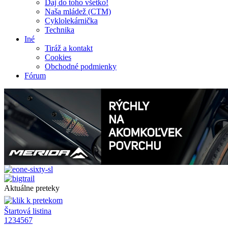
Daj do toho všetko!
Naša mládež (CTM)
Cyklolekárnička
Technika
Iné
Tiráž a kontakt
Cookies
Obchodné podmienky
Fórum
Aktuálne preteky
Štartová listina
1
2
3
4
5
6
7