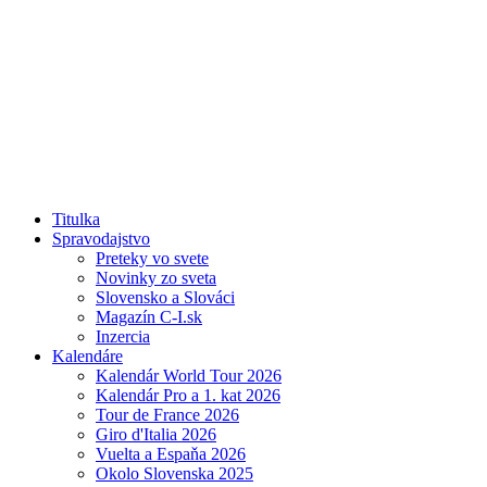
Titulka
Spravodajstvo
Preteky vo svete
Novinky zo sveta
Slovensko a Slováci
Magazín C-I.sk
Inzercia
Kalendáre
Kalendár World Tour 2026
Kalendár Pro a 1. kat 2026
Tour de France 2026
Giro d'Italia 2026
Vuelta a Espaňa 2026
Okolo Slovenska 2025