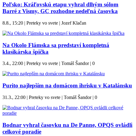
Poľsko: Kráľovskú etapu vyhral dlhým sólom
Barré z Vismy, GC rozhodne nedeľná časovka
8.8., 15:20 | Preteky vo svete | Jozef Klačan
Na Okolo Flámska sa predstaví kompletná
klasikárska špička
3.4., 22:00 | Preteky vo svete | Tomáš Šandor |
0
Purito najlepším na domácom ihrisku v Katalánsku
31.3., 22:00 | Preteky vo svete | Tomáš Šandor |
0
Bodnar vyhral časovku na De Panne, OPQS ovládli
celkové poradie