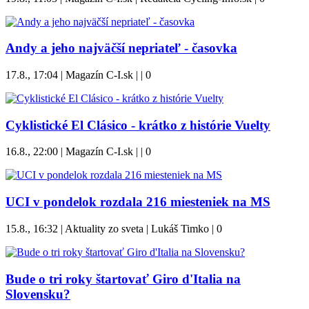
Andy a jeho najväčší nepriateľ - časovka
17.8., 17:04 | Magazín C-I.sk | |
0
Cyklistické El Clásico - krátko z histórie Vuelty
16.8., 22:00 | Magazín C-I.sk | |
0
UCI v pondelok rozdala 216 miesteniek na MS
15.8., 16:32 | Aktuality zo sveta | Lukáš Timko |
0
Bude o tri roky štartovať Giro d'Italia na
Slovensku?