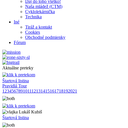
Daj do toho všetko!
Naša mládež (CTM)
Cyklolekárnička
Technika
Iné
Tiráž a kontakt
Cookies
Obchodné podmienky
Fórum
Aktuálne preteky
Štartová listina
Pravidlá Tour
1
2
3
4
5
6
7
8
9
10
11
12
13
14
15
16
17
18
19
20
21
Lukáš Kubiš
Štartová listina