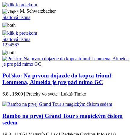
M. Schwarzbacher
Štartová listina
Štartová listina
1
2
3
4
5
6
7
Poľsko: Na prvom dojazde do kopca triumf
Lemmena, Almeida je pre pád mimo GC
6.8., 16:00 | Preteky vo svete | Lukáš Timko
Rambo na prvej Grand Tour s magickým číslom
sedem
19.8., 11:05 | Magazín C-I.sk | Redakcia Cycling-Info.sk |
0