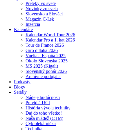
Preteky vo svete
Novinky zo sveta
Slovensko a Slováci
Magazín C-I.sk
Inzercia
Kalendáre
Kalendár World Tour 2026
Kalendár Pro a 1. kat 2026
Tour de France 2026
Giro d'Italia 2026
Vuelta a Espaňa 2025
Okolo Slovenska 2025
MS 2025 (Kigali)
Slovenský pohár 2026
Archívne podujatia
Podcasty
Blogy
Seriály
Nádeje budúcnosti
Pravidlá UCI
História vývoja techniky
Daj do toho všetko!
Naša mládež (CTM)
Cyklolekárnička
Technika