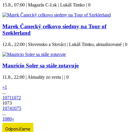
15.8., 07:00 | Magazín C-I.sk | Lukáš Timko |
0
Marek Čanecký celkovo siedmy na Tour of
Szeklerland
12.8., 22:00 | Slovensko a Slováci | Lukáš Timko, aktualizované |
0
Mauricio Soler sa stále zotavuje
11.8., 22:00 | Aktuality zo sveta | |
0
«
1
...
1071
1072
1073
1074
1075
...
1080
»
Odporúčame