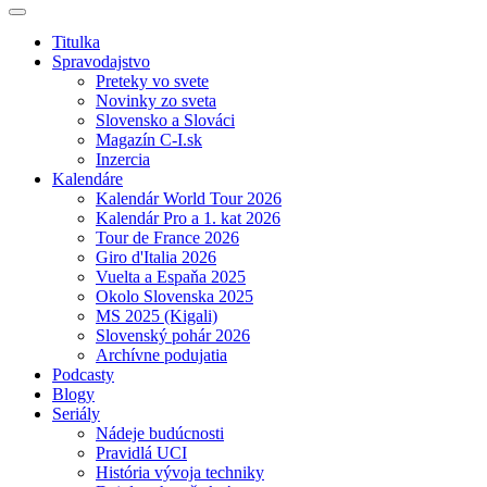
Titulka
Spravodajstvo
Preteky vo svete
Novinky zo sveta
Slovensko a Slováci
Magazín C-I.sk
Inzercia
Kalendáre
Kalendár World Tour 2026
Kalendár Pro a 1. kat 2026
Tour de France 2026
Giro d'Italia 2026
Vuelta a Espaňa 2025
Okolo Slovenska 2025
MS 2025 (Kigali)
Slovenský pohár 2026
Archívne podujatia
Podcasty
Blogy
Seriály
Nádeje budúcnosti
Pravidlá UCI
História vývoja techniky