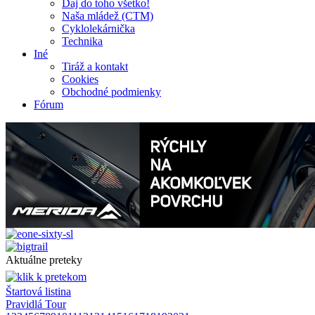
Daj do toho všetko!
Naša mládež (CTM)
Cyklolekárnička
Technika
Iné
Tiráž a kontakt
Cookies
Obchodné podmienky
Fórum
Aktuálne preteky
Štartová listina
Pravidlá Tour