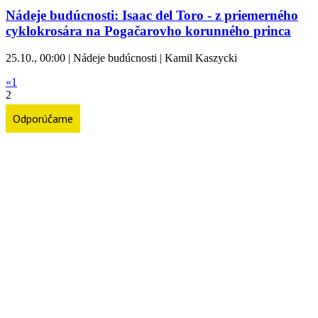
Nádeje budúcnosti: Isaac del Toro - z priemerného
cyklokrosára na Pogačarovho korunného princa
25.10., 00:00 | Nádeje budúcnosti | Kamil Kaszycki
«
1
2
Odporúčame