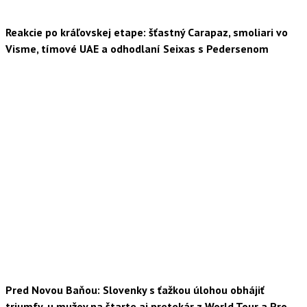
Reakcie po kráľovskej etape: šťastný Carapaz, smoliari vo
Visme, tímové UAE a odhodlaní Seixas s Pedersenom
Pred Novou Baňou: Slovenky s ťažkou úlohou obhájiť
triumfy, u mužov na štarte aj pretekár z World Tour a Pro