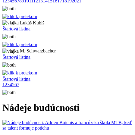
1
2
3
4
5
6
7
8
9
10
11
12
13
14
15
16
17
18
19
20
21
Lukáš Kubiš
Štartová listina
M. Schwarzbacher
Štartová listina
Štartová listina
1
2
3
4
5
6
7
Nádeje budúcnosti