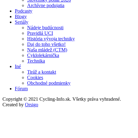
Archívne podujatia
Podcasty
Blogy
Seriály
Nádeje budúcnosti
Pravidlá UCI
História vývoja techniky
Daj do toho všetko!
Naša mládež (CTM)
Cyklolekárnička
Technika
Iné
Tiráž a kontakt
Cookies
Obchodné podmienky
Fórum
Copyright © 2021 Cycling-Info.sk. Všetky práva vyhradené.
Created by
Orsigo