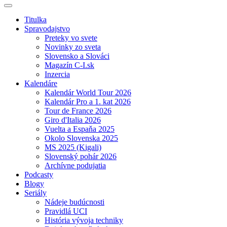
Titulka
Spravodajstvo
Preteky vo svete
Novinky zo sveta
Slovensko a Slováci
Magazín C-I.sk
Inzercia
Kalendáre
Kalendár World Tour 2026
Kalendár Pro a 1. kat 2026
Tour de France 2026
Giro d'Italia 2026
Vuelta a Espaňa 2025
Okolo Slovenska 2025
MS 2025 (Kigali)
Slovenský pohár 2026
Archívne podujatia
Podcasty
Blogy
Seriály
Nádeje budúcnosti
Pravidlá UCI
História vývoja techniky