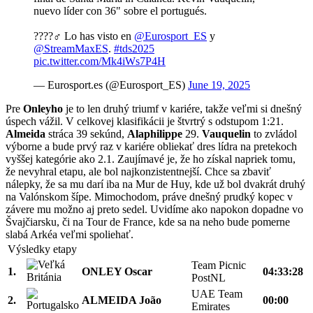
nuevo líder con 36" sobre el portugués.
????‍♂️ Lo has visto en
@Eurosport_ES
y
@StreamMaxES
.
#tds2025
pic.twitter.com/Mk4iWs7P4H
— Eurosport.es (@Eurosport_ES)
June 19, 2025
Pre
Onleyho
je to len druhý triumf v kariére, takže veľmi si dnešný
úspech vážil. V celkovej klasifikácii je štvrtrý s odstupom 1:21.
Almeida
stráca 39 sekúnd,
Alaphilippe
29.
Vauquelin
to zvládol
výborne a bude prvý raz v kariére obliekať dres lídra na pretekoch
vyššej kategórie ako 2.1. Zaujímavé je, že ho získal napriek tomu,
že nevyhral etapu, ale bol najkonzistentnejší. Chce sa zbaviť
nálepky, že sa mu darí iba na Mur de Huy, kde už bol dvakrát druhý
na Valónskom šípe. Mimochodom, práve dnešný prudký kopec v
závere mu možno aj preto sedel. Uvidíme ako napokon dopadne vo
Švajčiarsku, či na Tour de France, kde sa na neho bude pomerne
slabá Arkéa veľmi spoliehať.
Výsledky etapy
Team Picnic
1.
ONLEY Oscar
04:33:28
PostNL
UAE Team
2.
ALMEIDA João
00:00
Emirates