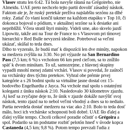
Vlasov
stratu len 6:42. Tá bola navyše rátaná na Grégoireho, nie
Almeidu. UAE preto nechcelo tejto partii dovoliť zásadný náskok.
Faktom ale je, že ruský pretekár prežíva najslabšiu sezónu za dlhé
roky. Zatiaľ čo vlani končil takmer na každom etapáku v Top 10, či
dokonca bojoval o pódium, v aktuálnej sezóne sa k desiatke ani
nepriblížil. Včera stratil štyri minúty. Videli sme, ako skvelo jazdí
Lipowitz, takže ani na Tour de France to s Vlasovom pri tímovej
hierarchii v Red Bulle nevyzerá ideálne. Potreboval sa veľmi
ukázať, skúšal to teda dnes.
Dlho to vyzeralo, že budú mať k dispozícii len dve minúty, napokon
sa medzera zvýšila na 3:30. No pri výjazde na
San Bernardino
Pass
(7,5 km; 6 %) s vrcholom 66 km pred cieľom, sa to znížilo
späť k dvom minútam. To už, samozrejme, z hlavnej skupiny
vypadli mnohí menej zdatní vrchári. Vlasov si povedal, že zaútočí
na vrchársky dres týchto pretekov. Vyhral obe prémie prvej
kategórie a s 26 bodmi spolu sa virtuálne jasne dostal cez 15-
bodového Engelhardta z Jayca. Na vrchole mal spolu s ostatnými
kolegami z úniku náskok 2:10. Nasledovalo 30 kilometrov zjazdu.
Aj keď sa zvyčajne deje to, že únik v zjazde dokáže navýšiť svoj
náskok, tento zjazd na to nebol veľmi vhodný a dnes sa to nedialo.
Partia nevedela dostať medzeru na viac ako 2:10. Bolo to teda dosť
málo, hoci ich vrchárske schopnosti boli dobré. UAE šlo ďalej a
ďalej vyššie tempo. Chceli celkové poradie očistiť o
Grégoira
a
spol. Podarilo sa im podstatne rozbiť pelotón hneď v úvode kopca
Castaneda
(4,5 km; 9,8 %). Potom tempo prevzali ľudia z