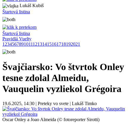
Lukáš Kubiš
Štartová listina
Štartová listina
Pravidlá Vuelty
1
2
3
4
5
6
7
8
9
10
11
12
13
14
15
16
17
18
19
20
21
Švajčiarsko: Vo štvrtok Onley
tesne zdolal Almeidu,
Vauquelin vyzliekol Grégoira
19.6.2025, 14:30 | Preteky vo svete | Lukáš Timko
Oscar Onley a Joao Almeida (© fotoreporter Sirotti)