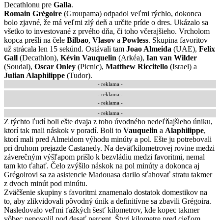
Decathlonu pre
Galla
.
Romain Grégoire
(Groupama) odpadol veľmi rýchlo, dokonca
bolo zjavné, že má veľmi zlý deň a určite príde o dres. Ukázalo sa
všetko to investované z prvého dňa, či toho včerajšieho. Vrcholom
kopca prešli na čele
Bilbao
,
Vlasov
a
Powless
. Skupina favoritov
už strácala len 15 sekúnd. Ostávali tam
Joao Almeida
(UAE),
Felix
Gall
(Decathlon),
Kévin Vauquelin
(Arkéa),
Ian van Wilder
(Soudal),
Oscar Onley
(Picnic),
Matthew Riccitello
(Israel) a
Julian Alaphilippe
(Tudor).
- reklama -
-
reklama
-
- reklama -
-
reklama
-
Z týchto ľudí boli ešte dvaja z toho úvodného nedeľňajšieho úniku,
ktorí tak mali náskok v poradí. Boli to
Vauquelin
a
Alaphilippe
,
ktorí mali pred Almeidom výhodu minúty a pol. Ešte ju potrebovali
pri druhom prejazde Castanedy. Na deväťkilometrovej rovine medzi
záverečným výšľapom prišlo k bezvládiu medzi favoritmi, nemal
tam kto ťahať. Čelo zvýšilo náskok na pol minúty a dokonca aj
Grégoirovi sa za asistencie Madouasa darilo sťahovať stratu takmer
z dvoch minút pod minútu.
Zväčšenie skupiny s favoritmi znamenalo dostatok domestikov na
to, aby zlikvidovali pôvodný únik a definitívne sa zbavili Grégoira.
Nasledovalo veľmi ťažkých šesť kilometrov, kde kopec takmer
vôbec nepovolil pod desať percent. Štyri kilometre pred cieľom