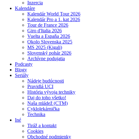
Inzercia
Kalendáre
Kalendár World Tour 2026
Kalendár Pro a 1. kat 2026
Tour de France 2026
Giro d'Italia 2026
Vuelta a Espaňa 2026
Okolo Slovenska 2025
MS 2025 (Kigali)
Slovenský pohár 2026
Archívne podujatia
Podcasty
Blogy
Seriály
Nádeje budúcnosti
Pravidlá UCI
História vývoja techniky
Daj do toho všetko!
Naša mládež (CTM)
Cyklolekárnička
Technika
Iné
Tiráž a kontakt
Cookies
Obchodné podmienky