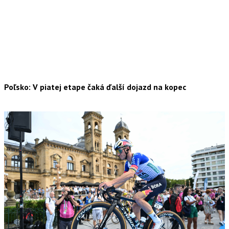
Poľsko: V piatej etape čaká ďalší dojazd na kopec