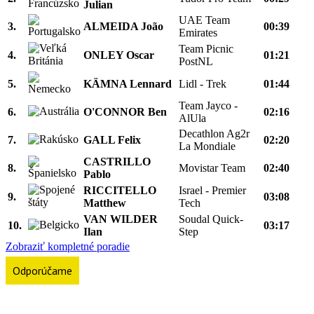
Julian
UAE Team
3.
ALMEIDA João
00:39
Emirates
Team Picnic
4.
ONLEY Oscar
01:21
PostNL
5.
KÄMNA Lennard
Lidl - Trek
01:44
Team Jayco -
6.
O'CONNOR Ben
02:16
AlUla
Decathlon Ag2r
7.
GALL Felix
02:20
La Mondiale
CASTRILLO
8.
Movistar Team
02:40
Pablo
RICCITELLO
Israel - Premier
9.
03:08
Matthew
Tech
VAN WILDER
Soudal Quick-
10.
03:17
Ilan
Step
Zobraziť kompletné poradie
Odporúčame