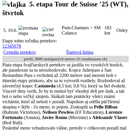
5. etapa Tour de Suisse '25
(WT),
štvrtok
Punt-Chamues > SM
183
5.
19.6.
Onley
Calanca
km
Etapy tohto ročníka pretekov:
1
2
3
4
5
6
7
8
Centrála pretekov
Štartová listina
profil, 3600 nastúpaných metrov (© tourdesuisse.ch)
Piata etapa švajčiarskych pretekov sa jazdila vo vysokých horách,
ale paradoxne sa tu nerozhodovalo. Kopce Julierpass a San
Bernardino Pass s vrcholmi až 2200 metrov nad morom boli v
itinerári etapy priskoro, aby sa tu vytvorili rozdiely. Rozhodoval až
záverečný kopec
Castaneda
(4,5 km; 9,8 %), ktorý sa šiel dvakrát.
Viaceré tímy verili, že by to mohol byť vhodný deň pre únik, a tak
bol o neho veľký záujem. Skákali tam prakticky všetci známi
vrchármi, ktorí už neboli v poradí. Napokon aj odišla päťčlenná
skupina v štýle - čo meno, to pojem. Zoskupili sa
Pello Bilbao
(Bahrain Victorious),
Neilson Powless
(EF Education),
Lorenzo
Fortunato
(Astana),
Javier Romo
(Movistar) a
Aleksandr Vlasov
(Red Bull).
Posledné meno vzbudzovalo vášne, pretože v celkovom poradí mal