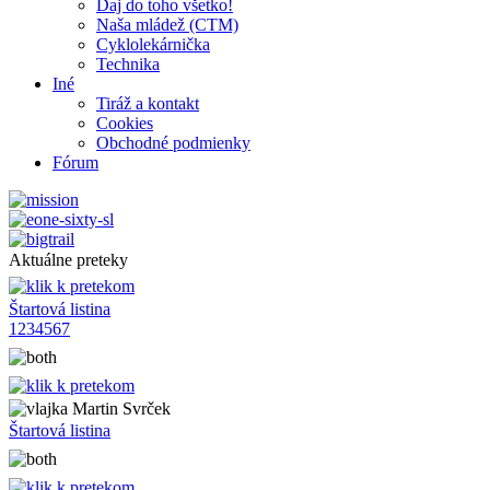
Daj do toho všetko!
Naša mládež (CTM)
Cyklolekárnička
Technika
Iné
Tiráž a kontakt
Cookies
Obchodné podmienky
Fórum
Aktuálne preteky
Štartová listina
1
2
3
4
5
6
7
Martin Svrček
Štartová listina