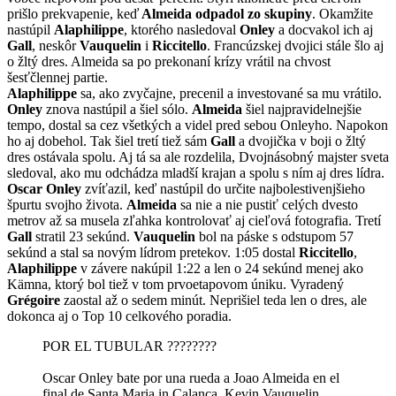
prišlo prekvapenie, keď
Almeida odpadol zo skupiny
. Okamžite
nastúpil
Alaphilippe
, ktorého nasledoval
Onley
a docvakol ich aj
Gall
, neskôr
Vauquelin
i
Riccitello
. Francúzskej dvojici stále šlo aj
o žltý dres. Almeida sa po prekonaní krízy vrátil na chvost
šesťčlennej partie.
Alaphilippe
sa, ako zvyčajne, precenil a investované sa mu vrátilo.
Onley
znova nastúpil a šiel sólo.
Almeida
šiel najpravidelnejšie
tempo, dostal sa cez všetkých a videl pred sebou Onleyho. Napokon
ho aj dobehol. Tak šiel tretí tiež sám
Gall
a dvojička v boji o žltý
dres ostávala spolu. Aj tá sa ale rozdelila, Dvojnásobný majster sveta
sledoval, ako mu odchádza mladší krajan a spolu s ním aj dres lídra.
Oscar Onley
zvíťazil, keď nastúpil do určite najbolestivenjšieho
špurtu svojho života.
Almeida
sa nie a nie pustiť celých dvesto
metrov až sa musela zľahka kontrolovať aj cieľová fotografia. Tretí
Gall
stratil 23 sekúnd.
Vauquelin
bol na páske s odstupom 57
sekúnd a stal sa novým lídrom pretekov. 1:05 dostal
Riccitello
,
Alaphilippe
v závere nakúpil 1:22 a len o 24 sekúnd menej ako
Kämna, ktorý bol tiež v tom prvoetapovom úniku. Vyradený
Grégoire
zaostal až o sedem minút. Neprišiel teda len o dres, ale
dokonca aj o Top 10 celkového poradia.
POR EL TUBULAR ????????
Oscar Onley bate por una rueda a Joao Almeida en el
final de Santa Maria in Calanca. Kevin Vauquelin,