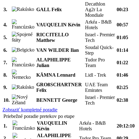
Decathlon
3.
GALL Felix
Ag2r La
00:23
Mondiale
Arkéa - B&B
4.
VAUQUELIN Kévin
00:57
Hotels
RICCITELLO
Israel - Premier
5.
01:05
Matthew
Tech
Soudal Quick-
6.
VAN WILDER Ilan
01:14
Step
ALAPHILIPPE
Tudor Pro
7.
01:22
Julian
Team
8.
KÄMNA Lennard
Lidl - Trek
01:46
GROßSCHARTNER
UAE Team
9.
02:25
Felix
Emirates
Israel - Premier
10.
BENNETT George
02:38
Tech
Zobraziť kompletné poradie
Priebežné poradie pretekov po etape
VAUQUELIN
Arkéa - B&B
1.
20:12:10
Kévin
Hotels
ALAPHILIPPE
2.
Tudor Pro Team
00:29