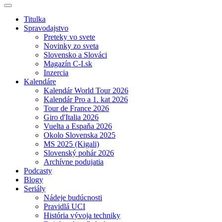
Titulka
Spravodajstvo
Preteky vo svete
Novinky zo sveta
Slovensko a Slováci
Magazín C-I.sk
Inzercia
Kalendáre
Kalendár World Tour 2026
Kalendár Pro a 1. kat 2026
Tour de France 2026
Giro d'Italia 2026
Vuelta a Espaňa 2026
Okolo Slovenska 2025
MS 2025 (Kigali)
Slovenský pohár 2026
Archívne podujatia
Podcasty
Blogy
Seriály
Nádeje budúcnosti
Pravidlá UCI
História vývoja techniky