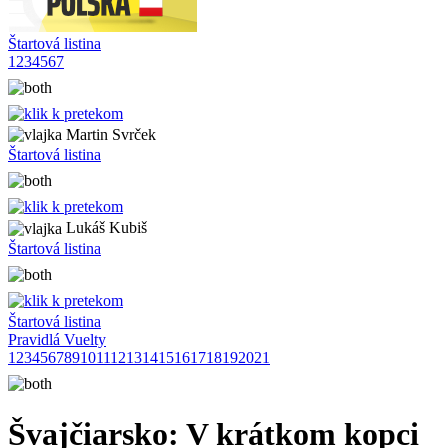
Štartová listina
1
2
3
4
5
6
7
Martin Svrček
Štartová listina
Lukáš Kubiš
Štartová listina
Štartová listina
Pravidlá Vuelty
1
2
3
4
5
6
7
8
9
10
11
12
13
14
15
16
17
18
19
20
21
Švajčiarsko: V krátkom kopci