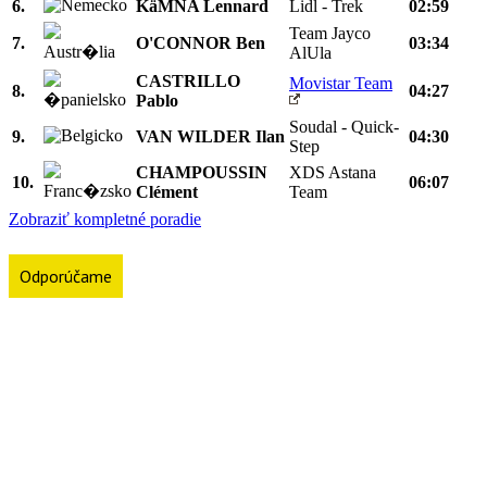
6.
KäMNA Lennard
Lidl - Trek
02:59
Team Jayco
7.
O'CONNOR Ben
03:34
AlUla
CASTRILLO
Movistar Team
8.
04:27
Pablo
Soudal - Quick-
9.
VAN WILDER Ilan
04:30
Step
CHAMPOUSSIN
XDS Astana
10.
06:07
Clément
Team
Zobraziť kompletné poradie
Odporúčame