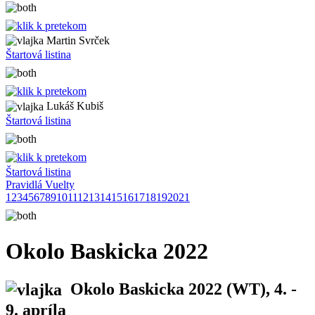
Martin Svrček
Štartová listina
Lukáš Kubiš
Štartová listina
Štartová listina
Pravidlá Vuelty
1
2
3
4
5
6
7
8
9
10
11
12
13
14
15
16
17
18
19
20
21
Okolo Baskicka 2022
Okolo Baskicka 2022
(WT), 4. -
9. apríla