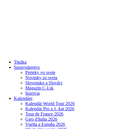
Titulka
Spravodajstvo
Preteky vo svete
Novinky zo sveta
Slovensko a Slováci
Magazín C-I.sk
Inzercia
Kalendáre
Kalendár World Tour 2026
Kalendár Pro a 1. kat 2026
Tour de France 2026
Giro d'Italia 2026
Vuelta a Espaňa 2026