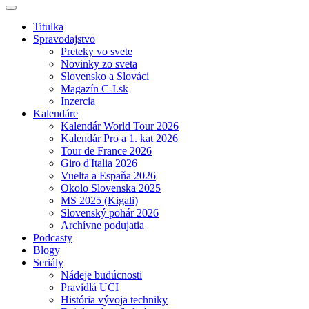
Titulka
Spravodajstvo
Preteky vo svete
Novinky zo sveta
Slovensko a Slováci
Magazín C-I.sk
Inzercia
Kalendáre
Kalendár World Tour 2026
Kalendár Pro a 1. kat 2026
Tour de France 2026
Giro d'Italia 2026
Vuelta a Espaňa 2026
Okolo Slovenska 2025
MS 2025 (Kigali)
Slovenský pohár 2026
Archívne podujatia
Podcasty
Blogy
Seriály
Nádeje budúcnosti
Pravidlá UCI
História vývoja techniky