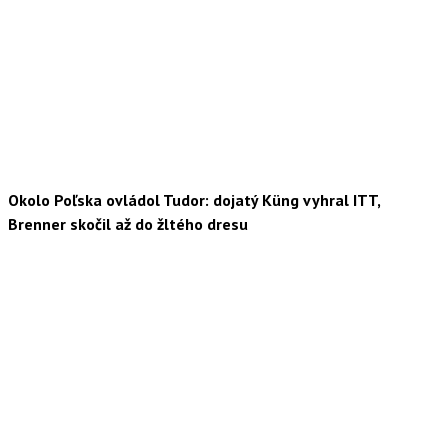
Okolo Poľska ovládol Tudor: dojatý Küng vyhral ITT,
Brenner skočil až do žltého dresu