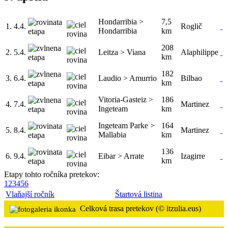
Hondarribia >
7,5
1.
4.4.
Roglič
Hondarribia
km
208
2.
5.4.
Leitza > Viana
Alaphilippe
km
182
3.
6.4.
Laudio > Amurrio
Bilbao
km
Vitoria-Gasteiz >
186
4.
7.4.
Martinez
Ingeteam
km
Ingeteam Parke >
164
5.
8.4.
Martinez
Mallabia
km
136
6.
9.4.
Eibar > Arrate
Izagirre
km
Etapy tohto ročníka pretekov:
1
2
3
4
5
6
Vlaňajší ročník
Štartová listina
Celková trasa pretekov (© itzulia.eus)