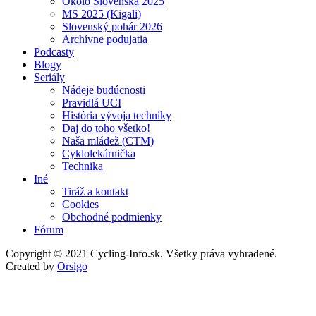
Okolo Slovenska 2025
MS 2025 (Kigali)
Slovenský pohár 2026
Archívne podujatia
Podcasty
Blogy
Seriály
Nádeje budúcnosti
Pravidlá UCI
História vývoja techniky
Daj do toho všetko!
Naša mládež (CTM)
Cyklolekárnička
Technika
Iné
Tiráž a kontakt
Cookies
Obchodné podmienky
Fórum
Copyright © 2021 Cycling-Info.sk. Všetky práva vyhradené.
Created by
Orsigo