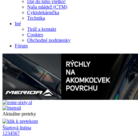
Daj do toho všetko!
Naša mládež (CTM)
Cyklolekárnička
Technika
Iné
Tiráž a kontakt
Cookies
Obchodné podmienky
Fórum
Aktuálne preteky
Štartová listina
1
2
3
4
5
6
7