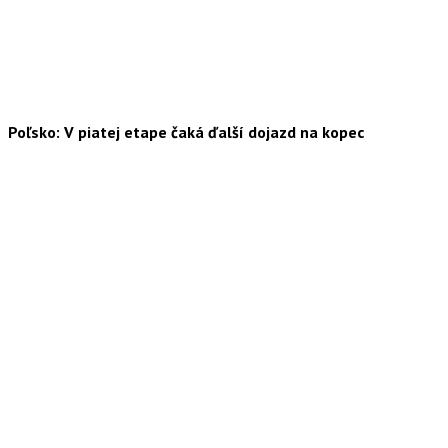
Poľsko: V piatej etape čaká ďalší dojazd na kopec