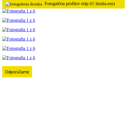
Fotogaléria profilov etáp (© itzulia.eus)
Odporúčame