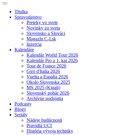
Titulka
Spravodajstvo
Preteky vo svete
Novinky zo sveta
Slovensko a Slováci
Magazín C-I.sk
Inzercia
Kalendáre
Kalendár World Tour 2026
Kalendár Pro a 1. kat 2026
Tour de France 2026
Giro d'Italia 2026
Vuelta a Espaňa 2026
Okolo Slovenska 2025
MS 2025 (Kigali)
Slovenský pohár 2026
Archívne podujatia
Podcasty
Blogy
Seriály
Nádeje budúcnosti
Pravidlá UCI
História vývoja techniky