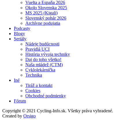
Vuelta a Espaňa 2026
Okolo Slovenska 2025
MS 2025 (Kigali)
Slovenský pohár 2026
Archívne podujatia
Podcasty
Blogy
Seriály
Nádeje budúcnosti
Pravidlá UCI
História vývoja techniky
Daj do toho všetko!
Naša mládež (CTM)
Cyklolekárnička
Technika
Iné
Tiráž a kontakt
Cookies
Obchodné podmienky
Fórum
Copyright © 2021 Cycling-Info.sk. Všetky práva vyhradené.
Created by
Orsigo