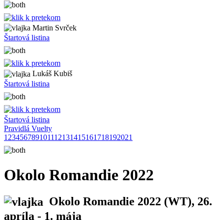
Martin Svrček
Štartová listina
Lukáš Kubiš
Štartová listina
Štartová listina
Pravidlá Vuelty
1
2
3
4
5
6
7
8
9
10
11
12
13
14
15
16
17
18
19
20
21
Okolo Romandie 2022
Okolo Romandie 2022
(WT), 26.
apríla - 1. mája