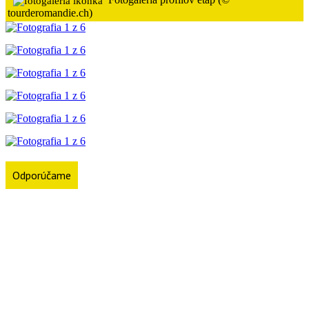
tourderomandie.ch)
Odporúčame