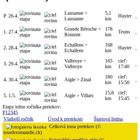
Lausanne >
5,1
P
26.4.
Hayter
Lausanne
km
Grande Béroche >
178
1.
27.4.
Teuns
Romont
km
Echallens >
168
2.
28.4.
Hayter
Echallens
km
Valbroye >
165
cieľ:
3.
29.4.
Valbroye
km
17:40
180
cieľ:
4.
30.4.
Aigle > Zinal
km
15:50
15,8
cieľ:
5.
1.5.
Aigle > Villars
km
15:45
Etapy tohto ročníka pretekov:
P
1
2
3
4
5
Vlaňajší ročník
Úvod k pretekom
Štartová listina
Celková trasa pretekov (©
tourderomandie.ch)
Fotogaléria profilov etáp (©