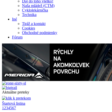
Daj do toho všetko!
Naša mládež (CTM)
Cyklolekárnička
Technika
Iné
Tiráž a kontakt
Cookies
Obchodné podmienky
Fórum
Aktuálne preteky
Štartová listina
1
2
3
4
5
6
7