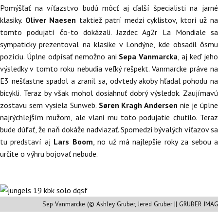
Pomýšľať na víťazstvo budú môcť aj ďalší špecialisti na jarné
klasiky.
Oliver Naesen
taktiež patrí medzi cyklistov, ktorí už n
tomto podujatí čo-to dokázali. Jazdec Ag2r La Mondiale sa
sympaticky prezentoval na klasike v Londýne, kde obsadil ôsmu
pozíciu. Úplne odpísať nemožno ani
Sepa Vanmarcka
, aj keď jeh
výsledky v tomto roku nebudia veľký rešpekt. Vanmarcke práve na
E3 nešťastne spadol a zranil sa, odvtedy akoby hľadal pohodu na
bicykli. Teraz by však mohol dosiahnuť dobrý výsledok. Zaujímavú
zostavu sem vysiela Sunweb.
Søren Kragh Andersen
nie je úpln
najrýchlejším mužom, ale vlani mu toto podujatie chutilo. Teraz
bude dúfať, že naň dokáže nadviazať. Spomedzi bývalých víťazov sa
tu predstaví aj
Lars Boom
, no už má najlepšie roky za sebou 
určite o výhru bojovať nebude.
Sep Vanmarcke (© Ashley Gruber, Jered Gruber || GRUBER IMA