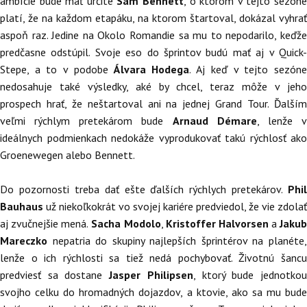
ambície bude mať určite
Sam Bennett
, o ktorom v tejto sezón
platí, že na každom etapáku, na ktorom štartoval, dokázal vyhrať
aspoň raz. Jedine na Okolo Romandie sa mu to nepodarilo, keďže
predčasne odstúpil. Svoje eso do šprintov budú mať aj v Quick-
Stepe, a to v podobe
Álvara Hodega
. Aj keď v tejto sezón
nedosahuje také výsledky, aké by chcel, teraz môže v jeho
prospech hrať, že neštartoval ani na jednej Grand Tour. Ďalším
veľmi rýchlym pretekárom bude
Arnaud Démare
, lenže 
ideálnych podmienkach nedokáže vyprodukovať takú rýchlosť ako
Groenewegen alebo Bennett.
Do pozornosti treba dať ešte ďalších rýchlych pretekárov.
Phil
Bauhaus
už niekoľkokrát vo svojej kariére predviedol, že vie zdolať
aj zvučnejšie mená.
Sacha Modolo
,
Kristoffer Halvorsen
a
Jakub
Mareczko
nepatria do skupiny najlepších šprintérov na planéte,
lenže o ich rýchlosti sa tiež nedá pochybovať. Životnú šancu
predviesť sa dostane
Jasper Philipsen
, ktorý bude jednotko
svojho celku do hromadných dojazdov, a ktovie, ako sa mu bude