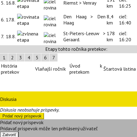
5.
16.8.
Riemst > Venray
km
16:25
Den Haag > Den
8,4
cieľ:
6.
17.8.
Haag
km
16:40
St-Pieters-Leeuw >
178
cieľ:
7.
18.8.
Geraard.
km
16:20
Etapy tohto ročníka pretekov:
1
2
3
4
5
6
7
História
Úvod k
Vlaňajší ročník
Štartová listina
pretekov
pretekom
Diskusia
Diskusia neobsahuje príspevky.
Pridať nový príspevok
Pridať nový príspevok
Pridavať príspevok môže len prihlásený užívateľ
Zatvoriť