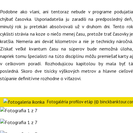
Podobne ako vlani, ani tentoraz nebude v programe podujatia
chýbať časovka. Usporiadatelia ju zaradili na predposledný deň,
minulý rok ju pretekári absolvovali už v druhom dni. Tento rok
cyklisti strávia na koze o niečo menej času, pretože trať časovky je
kratšia. Nemeria ani deväť kilometrov a nie je technicky náročná.
Získať veľké kvantum času na súperov bude nemožná úloha,
napriek tomu špecialisti na túto disciplínu môžu premiešať karty aj
v celkovom poradí. Rozhodujúcou kapitolou by mala byť tá
posledná. Skoro dve tisícky výškových metrov a hlavne cieľové
stúpanie definitívne rozhodne o víťazovi.
Fotogaléria profilov etáp (© binckbanktour.co