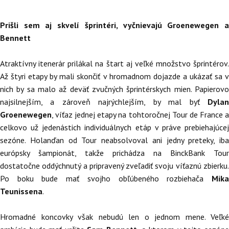
Prišli sem aj skvelí šprintéri, vyčnievajú Groenewegen a
Bennett
Atraktívny itenerár prilákal na štart aj veľké množstvo šprintérov.
Až štyri etapy by mali skončiť v hromadnom dojazde a ukázať sa v
nich by sa malo až deväť zvučných šprintérskych mien. Papierovo
najsilnejším, a zároveň najrýchlejším, by mal byť
Dylan
Groenewegen
, víťaz jednej etapy na tohtoročnej Tour de France a
celkovo už jedenástich individuálnych etáp v práve prebiehajúcej
sezóne. Holanďan od Tour neabsolvoval ani jedny preteky, iba
európsky šampionát, takže prichádza na BinckBank Tour
dostatočne oddýchnutý a pripravený zveľadiť svoju víťaznú zbierku.
Po boku bude mať svojho obľúbeného rozbiehača
Mik
Teunissena
.
Hromadné koncovky však nebudú len o jednom mene. Veľké