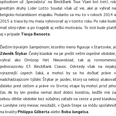
spôsobom už „špecialista“ na BinckBank Tour. Vlani bol tretí, rok
predtým druhý. Líder Lotto Soudal však už vie, aké je vyhrať na
belgicko-holandskom etapáku. Podarilo sa mu to v rokoch 2014 a
2015 a trasa by mu mala vyhovovať aj v tomto roku. Po ruke bude
mať silný výber a po tragédii aj veľkú motiváciu. To isté bude platiť
aj v prípade
Tiesja Benoota
.
Ďalším bývalým šampiónom, ktorého meno figuruje v štartovke, je
Zdeněk Štybar
. Český klasikár na jar prežil veľmi úspešné obdobie
vyhral ako Omloop Het Nieuwsblad, tak aj rovnomennú
jednorazovku E3 BinckBank Classic. Odvtedy však na nejaký
výraznejší úspech čaká, a mohol by sa ho dočkať práve v
nadchádzajúcom týždni. Štybar je jazdec, ktorý sa nebojí atakovať
ďaleko pred cieľom a práve vo štvrtej etape by mohol prísť jeho
čas. Ak by len predsa nemal dosť dobrú kondíciu, keďže má za
sebou dlhšie obdobie bez súťažnej záťaže na ceste a pred klasikou
v Londýne celý mesiac nesúťažil, v Quick-Stepe sa môžu spoľahnúť
na kvality
Philippa Gilberta
alebo
Boba Jungelsa
.