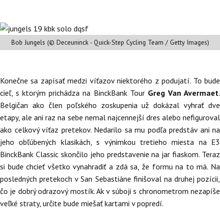
Bob Jungels (© Deceuninck - Quick-Step Cycling Team / Getty Images)
Konečne sa zapísať medzi víťazov niektorého z podujatí. To bude
cieľ, s ktorým prichádza na BinckBank Tour
Greg Van Avermaet
Belgičan ako člen poľského zoskupenia už dokázal vyhrať dve
etapy, ale ani raz na sebe nemal najcennejší dres alebo nefiguroval
ako celkový víťaz pretekov. Nedarilo sa mu podľa predstáv ani na
jeho obľúbených klasikách, s výnimkou tretieho miesta na E3
BinckBank Classic skončilo jeho predstavenie na jar fiaskom. Teraz
si bude chcieť všetko vynahradiť a zdá sa, že formu na to má. Na
posledných pretekoch v San Sebastiáne finišoval na druhej pozícii,
čo je dobrý odrazový mostík. Ak v súboji s chronometrom nezapíše
veľké straty, určite bude miešať kartami v popredí.