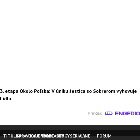
3. etapa Okolo Poľska: V úniku šestica so Sobrerom vyhovuje
Lidlu
TITULKA
SPRAVODAJSTVO
KALENDÁRE
PODCASTY
BLOGY
SERIÁLY
INÉ
FÓRUM