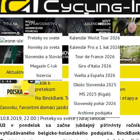
TITULKA
SPRAVODAJSTVO
KALENDÁRE
PODCA
Preteky vo svete
Kalendár World Tour 2026
Novinky zo sveta
Kalendár Pro a 1. kat 2026
Slovensko a Slováci
Tour de France 2026
Magazín C-I.sk
Giro d'Italia 2026
Aktuálne preteky
Inzercia
Vuelta a Espaňa 2026
Okolo Slovenska 2025
MS 2025 (Kigali)
Na BinckBank Tour uvidíme štyri rovinaté etapy a
Slovenský pohár 2026
časovku, favoritmi domáci jazdci
Archívne podujatia
10.8.2019, 22:00 | Preteky vo svete | Juraj Janoťák
Už v pondelok sa začne jubilejný pätnásty ročník
SERIÁLY
INÉ
FÓRUM
vyhľadávaného belgicko-holandského podujatia. BinckBank