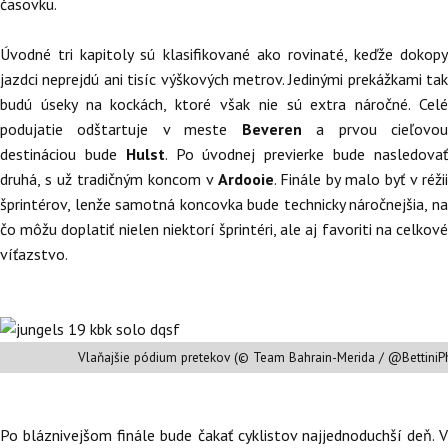
časovku.
Úvodné tri kapitoly sú klasifikované ako rovinaté, keďže dokopy
jazdci neprejdú ani tisíc výškových metrov. Jedinými prekážkami tak
budú úseky na kockách, ktoré však nie sú extra náročné. Celé
podujatie odštartuje v meste
Beveren
a prvou cieľovo
destináciou bude
Hulst
. Po úvodnej previerke bude nasledova
druhá, s už tradičným koncom v
Ardooie
. Finále by malo byť v réžii
šprintérov, lenže samotná koncovka bude technicky náročnejšia, na
čo môžu doplatiť nielen niektorí šprintéri, ale aj favoriti na celkové
víťazstvo.
Vlaňajšie pódium pretekov (© Team Bahrain-Merida / @BettiniP
Po bláznivejšom finále bude čakať cyklistov najjednoduchší deň. V