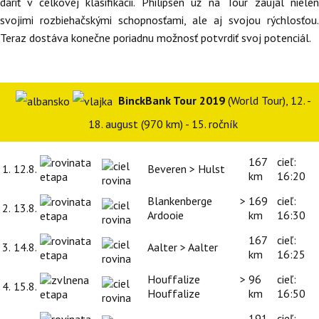
dariť v celkovej klasifikácii. Philipsen už na Tour zaujal nielen
svojimi rozbiehačskými schopnosťami, ale aj svojou rýchlosťou.
Teraz dostáva konečne poriadnu možnosť potvrdiť svoj potenciál.
BinckBank Tour 2019
(World Tour), 12. -
18. august (970 km) - 15. ročník
167
cieľ:
1.
12.8.
Beveren > Hulst
km
16:20
Blankenberge >
169
cieľ:
2.
13.8.
Ardooie
km
16:30
167
cieľ:
3.
14.8.
Aalter > Aalter
km
16:25
Houffalize >
96
cieľ:
4.
15.8.
Houffalize
km
16:50
191
cieľ: