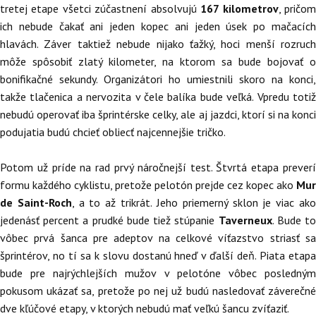
tretej etape všetci zúčastnení absolvujú
167 kilometrov
, pričo
ich nebude čakať ani jeden kopec ani jeden úsek po mačacích
hlavách. Záver taktiež nebude nijako ťažký, hoci menší rozruch
môže spôsobiť zlatý kilometer, na ktorom sa bude bojovať o
bonifikačné sekundy. Organizátori ho umiestnili skoro na konci,
takže tlačenica a nervozita v čele balíka bude veľká. Vpredu totiž
nebudú operovať iba šprintérske celky, ale aj jazdci, ktorí si na konci
podujatia budú chcieť obliecť najcennejšie tričko.
Potom už príde na rad prvý náročnejší test. Štvrtá etapa preverí
formu každého cyklistu, pretože pelotón prejde cez kopec ako
Mur
de Saint-Roch
, a to až trikrát. Jeho priemerný sklon je viac ak
jedenásť percent a prudké bude tiež stúpanie
Taverneux
. Bude t
vôbec prvá šanca pre adeptov na celkové víťazstvo striasť sa
šprintérov, no tí sa k slovu dostanú hneď v ďalší deň. Piata etapa
bude pre najrýchlejších mužov v pelotóne vôbec posledným
pokusom ukázať sa, pretože po nej už budú nasledovať záverečné
dve kľúčové etapy, v ktorých nebudú mať veľkú šancu zvíťaziť.