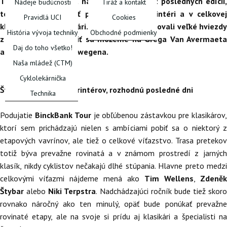
Tour aj v tomto roku nadviaže na odkaz z posledných edícii,
Nádeje budúcnosti
Tiráž a kontakt
teda opäť budú hrať prím prevažne šprintéri a v celkovej
Pravidlá UCI
Cookies
klasifikácii zas klasikári. Na preteky pricestovali veľké hviezdy
História vývoja techniky
Obchodné podmienky
z oboch táborov, tešiť sa môžeme na Grega Van Avermaeta
Daj do toho všetko!
alebo Dylana Groenewegena.
Naša mládež (CTM)
Cyklolekárnička
Štyri možnosti pre šprintérov, rozhodnú posledné dni
Technika
Podujatie
BinckBank Tour
je obľúbenou zástavkou pre klasikárov
ktorí sem prichádzajú nielen s ambíciami pobiť sa o niektorý z
etapových vavrínov, ale tiež o celkové víťazstvo. Trasa pretekov
totiž býva prevažne rovinatá a v známom prostredí z jarných
klasík, nikdy cyklistov nečakajú dlhé stúpania. Hlavne preto medzi
celkovými víťazmi nájdeme mená ako
Tim Wellens
,
Zdeněk
Štybar
alebo
Niki Terpstra
. Nadchádzajúci ročník bude tiež skoro
rovnako náročný ako ten minulý, opäť bude ponúkať prevažne
rovinaté etapy, ale na svoje si prídu aj klasikári a špecialisti na