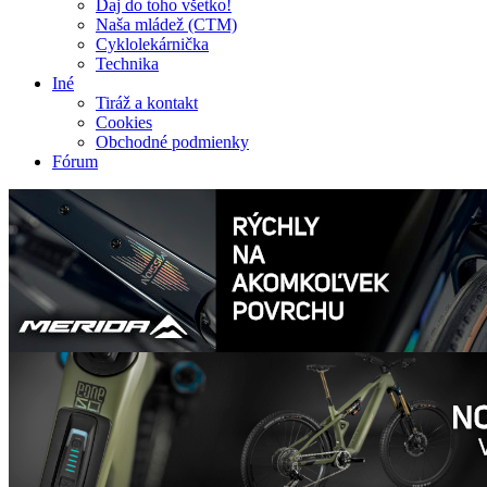
Daj do toho všetko!
Naša mládež (CTM)
Cyklolekárnička
Technika
Iné
Tiráž a kontakt
Cookies
Obchodné podmienky
Fórum