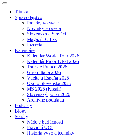
Titulka
Spravodajstvo
Preteky vo svete
Novinky zo sveta
Slovensko a Slováci
Magazín C-I.sk
Inzercia
Kalendáre
Kalendár World Tour 2026
Kalendár Pro a 1. kat 2026
Tour de France 2026
Giro d'Italia 2026
Vuelta a Espaňa 2025
Okolo Slovenska 2025
MS 2025 (Kigali)
Slovenský pohár 2026
Archívne podujatia
Podcasty
Blogy
Seriály
Nádeje budúcnosti
Pravidlá UCI
História vývoja techniky