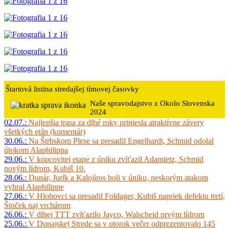
Štartová listina stredajšej tímovej časovky
Naše spravodajstvo z Okolo Slovenska
2024
02.07.:
Najlepšia trasa za dlhé roky priniesla atraktívne závery
všetkých etáp (komentár)
30.06.:
Na Štrbskom Plese sa presadil Engelhardt, Schmid odolal
útokom Alaphilippa
29.06.:
V kopcovitej etape z úniku zvíťazil Adamietz, Schmid
novým lídrom, Kubiš 10.
28.06.:
Dunár, Jurík a Kalojíros boli v úniku, neskorým atakom
vyhral Alaphilippe
27.06.:
V Hlohovci sa presadil Foldager, Kubiš napriek defektu tretí,
Štoček naj vrchárom
26.06.:
V dlhej TTT zvíťazilo Jayco, Walscheid prvým lídrom
25.06.:
V Dunajskej Strede sa v utorok večer odprezentovalo 145