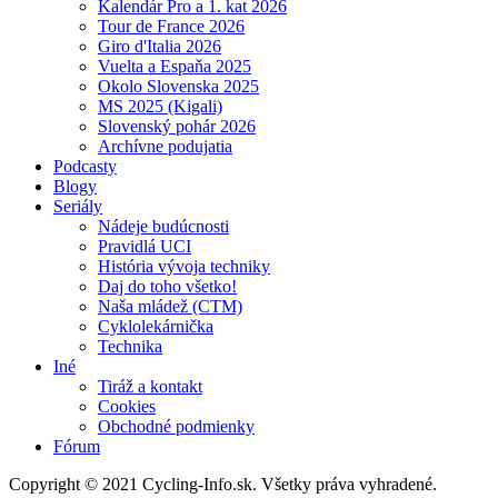
Kalendár Pro a 1. kat 2026
Tour de France 2026
Giro d'Italia 2026
Vuelta a Espaňa 2025
Okolo Slovenska 2025
MS 2025 (Kigali)
Slovenský pohár 2026
Archívne podujatia
Podcasty
Blogy
Seriály
Nádeje budúcnosti
Pravidlá UCI
História vývoja techniky
Daj do toho všetko!
Naša mládež (CTM)
Cyklolekárnička
Technika
Iné
Tiráž a kontakt
Cookies
Obchodné podmienky
Fórum
Copyright © 2021 Cycling-Info.sk. Všetky práva vyhradené.