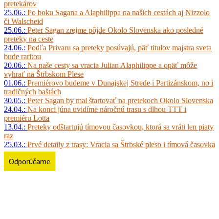
pretekárov
25.06.:
Po boku Sagana a Alaphilippa na našich cestách aj Nizzolo
či Walscheid
25.06.:
Peter Sagan zrejme pôjde Okolo Slovenska ako posledné
preteky na ceste
24.06.:
Podľa Privaru sa preteky posúvajú, päť titulov majstra sveta
bude raritou
20.06.:
Na naše cesty sa vracia Julian Alaphilippe a opäť môže
vyhrať na Štrbskom Plese
01.06.:
Premiérovo budeme v Dunajskej Strede i Partizánskom, no i
tradičných baštách
30.05.:
Peter Sagan by mal štartovať na pretekoch Okolo Slovenska
24.04.:
Na konci júna uvidíme náročnú trasu s dlhou TTT i
premiéru Lotta
13.04.:
Preteky odštartujú tímovou časovkou, ktorá sa vráti len piaty
raz
25.03.:
Prvé detaily z trasy: Vracia sa Štrbské pleso i tímová časovka
Odporúčame