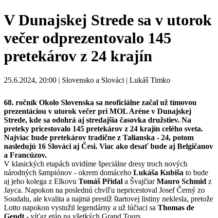
V Dunajskej Strede sa v utorok
večer odprezentovalo 145
pretekárov z 24 krajín
25.6.2024, 20:00 | Slovensko a Slováci | Lukáš Timko
68. ročník Okolo Slovenska sa neoficiálne začal už tímovou
prezentáciou v utorok večer pri MOL Aréne v Dunajskej
Strede, kde sa odohrá aj stredajšia časovka družstiev. Na
preteky pricestovalo 145 pretekárov z 24 krajín celého sveta.
Najviac bude pretekárov tradične z Talianska - 24, potom
nasledujú 16 Slováci aj Česi. Viac ako desať bude aj Belgičanov
a Francúzov.
V klasických etapách uvidíme špeciálne dresy troch nových
národných šampiónov - okrem domáceho
Lukáša Kubiša
to bude
aj jeho kolega z Elkovu
Tomáš Přidal
a Švajčiar
Mauro Schmid
z
Jayca. Napokon na poslednú chvíľu nepricestoval Josef Černý zo
Soudalu, ale kvalita a najmä prestíž štartovej listiny neklesla, pretože
Lotto napokon vystužil legendárny a už lúčiaci sa
Thomas de
Gendt
- víťaz etáp na všetkých Grand Tours.