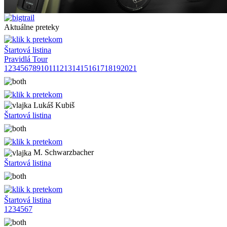
Aktuálne preteky
Štartová listina
Pravidlá Tour
1
2
3
4
5
6
7
8
9
10
11
12
13
14
15
16
17
18
19
20
21
Lukáš Kubiš
Štartová listina
M. Schwarzbacher
Štartová listina
Štartová listina
1
2
3
4
5
6
7