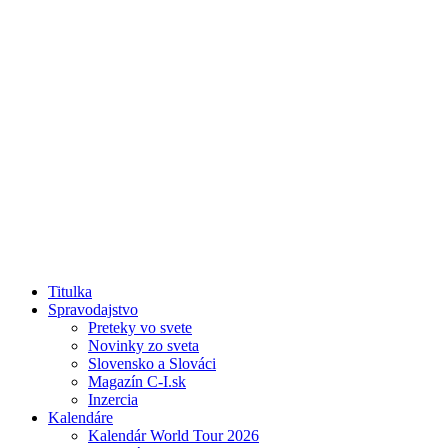
Titulka
Spravodajstvo
Preteky vo svete
Novinky zo sveta
Slovensko a Slováci
Magazín C-I.sk
Inzercia
Kalendáre
Kalendár World Tour 2026