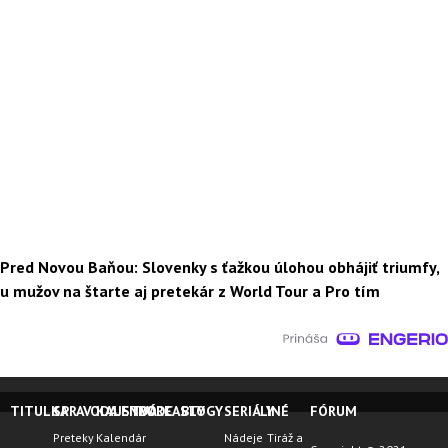
Pred Novou Baňou: Slovenky s ťažkou úlohou obhájiť triumfy,
u mužov na štarte aj pretekár z World Tour a Pro tím
TITULKA
SPRAVODAJSTVO
KALENDÁRE
PODCASTY
BLOGY
SERIÁLY
INÉ
FÓRUM
Preteky
Kalendár
Nádeje
Tiráž a