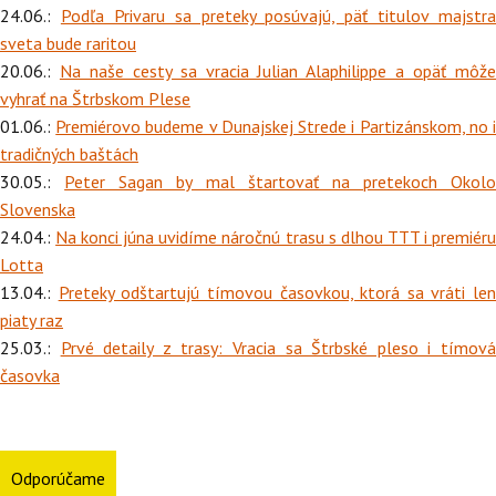
24.06.:
Podľa Privaru sa preteky posúvajú, päť titulov majstra
sveta bude raritou
20.06.:
Na naše cesty sa vracia Julian Alaphilippe a opäť môž
vyhrať na Štrbskom Plese
01.06.:
Premiérovo budeme v Dunajskej Strede i Partizánskom, no 
tradičných baštách
30.05.:
Peter Sagan by mal štartovať na pretekoch Okolo
Slovenska
24.04.:
Na konci júna uvidíme náročnú trasu s dlhou TTT i premiér
Lotta
13.04.:
Preteky odštartujú tímovou časovkou, ktorá sa vráti len
piaty raz
25.03.:
Prvé detaily z trasy: Vracia sa Štrbské pleso i tímov
časovka
Odporúčame