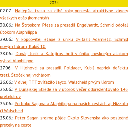
2024
02.07.:
Najlepšia trasa za dlhé roky priniesla atraktívne závery
všetkých etáp (komentár)
30.06.:
Na Štrbskom Plese sa presadil Engelhardt, Schmid odolal
útokom Alaphilippa
29.06.:
V kopcovitej etape z úniku zvíťazil Adamietz, Schmid
novým lídrom, Kubiš 10.
28.06.:
Dunár, Jurík a Kalojíros boli v úniku, neskorým atako
vyhral Alaphilippe
27.06.:
V Hlohovci sa presadil Foldager, Kubiš napriek defektu
tretí, Štoček naj vrchárom
26.06.:
V dlhej TTT zvíťazilo Jayco, Walscheid prvým lídrom
25.06.:
V Dunajskej Strede sa v utorok večer odprezentovalo 14
pretekárov
25.06.:
Po boku Sagana a Alaphilippa na našich cestách aj Nizzolo
či Walscheid
25.06.:
Peter Sagan zrejme pôjde Okolo Slovenska ako posledné
preteky na ceste