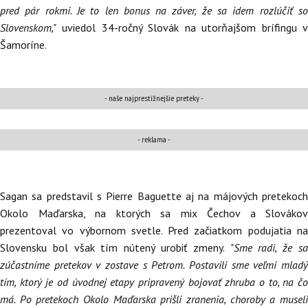
pred pár rokmi. Je to len bonus na záver, že sa idem rozlúčiť so
Slovenskom,"
uviedol 34-ročný Slovák na utorňajšom brífingu v
Šamoríne.
- naše najprestížnejšie preteky -
- reklama -
Sagan sa predstavil s Pierre Baguette aj na májových pretekoch
Okolo Maďarska, na ktorých sa mix Čechov a Slovákov
prezentoval vo výbornom svetle. Pred začiatkom podujatia na
Slovensku bol však tím nútený urobiť zmeny.
"Sme radi, že s
zúčastníme pretekov v zostave s Petrom. Postavili sme veľmi mladý
tím, ktorý je od úvodnej etapy pripravený bojovať zhruba o to, na čo
má. Po pretekoch Okolo Maďarska prišli zranenia, choroby a museli