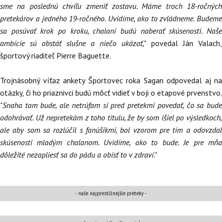
sme na poslednú chvíľu zmeniť zostavu. Máme troch 18-ročných
pretekárov a jedného 19-ročného. Uvidíme, ako to zvládneme. Budeme
sa posúvať krok po kroku, chalani budú naberať skúsenosti. Naše
ambície sú obstáť slušne a niečo ukázať,"
povedal Ján Valach,
športový riaditeľ Pierre Baguette.
Trojnásobný víťaz ankety Športovec roka Sagan odpovedal aj na
otázky, či ho priaznivci budú môcť vidieť v boji o etapové prvenstvo.
"Snaha tam bude, ale netrúfam si pred pretekmi povedať, čo sa bude
odohrávať. Už nepretekám z toho titulu, že by som išiel po výsledkoch,
ale aby som sa rozlúčil s fanúšikmi, bol vzorom pre tím a odovzdal
skúsenosti mladým chalanom. Uvidíme, ako to bude. Je pre mňa
dôležité nezapliesť sa do pádu a obísť to v zdraví."
- naše najprestížnejšie preteky -