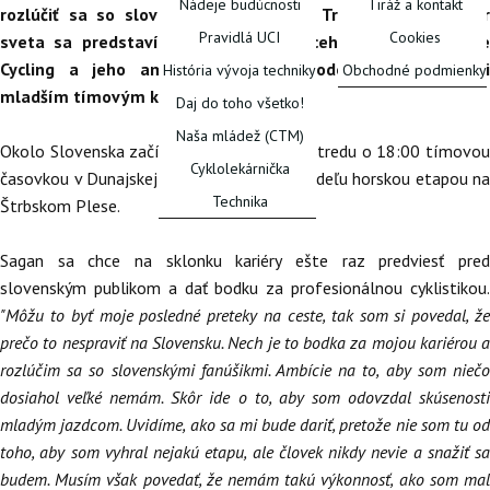
Nádeje budúcnosti
Tiráž a kontakt
rozlúčiť sa so slovenskými fanúšikmi. Trojnásobný majster
Pravidlá UCI
Cookies
sveta sa predstaví vo farbách domáceho Pierre Baguette
Cycling a jeho ambíciou je najmä odovzdať skúsenosti
História vývoja techniky
Obchodné podmienky
mladším tímovým kolegom.
Daj do toho všetko!
FÓRUM
Naša mládež (CTM)
Okolo Slovenska začína už o pár hodín, v stredu o 18:00 tímovou
Cyklolekárnička
časovkou v Dunajskej Strede a finišuje v nedeľu horskou etapou na
Technika
Štrbskom Plese.
Sagan sa chce na sklonku kariéry ešte raz predviesť pred
slovenským publikom a dať bodku za profesionálnou cyklistikou.
"Môžu to byť moje posledné preteky na ceste, tak som si povedal, že
prečo to nespraviť na Slovensku. Nech je to bodka za mojou kariérou a
rozlúčim sa so slovenskými fanúšikmi. Ambície na to, aby som niečo
dosiahol veľké nemám. Skôr ide o to, aby som odovzdal skúsenosti
mladým jazdcom. Uvidíme, ako sa mi bude dariť, pretože nie som tu od
toho, aby som vyhral nejakú etapu, ale človek nikdy nevie a snažiť sa
budem. Musím však povedať, že nemám takú výkonnosť, ako som mal