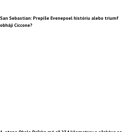
San Sebastian: Prepíše Evenepoel históriu alebo triumf
obháji Ciccone?
1. etapa Okolo Poľska má až 234 kilometrov a očakáva sa