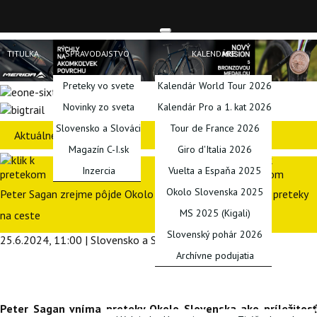
TITULKA
SPRAVODAJSTVO
KALENDÁRE
Preteky vo svete
Kalendár World Tour 2026
Novinky zo sveta
Kalendár Pro a 1. kat 2026
Slovensko a Slováci
Tour de France 2026
Aktuálne preteky
Magazín C-I.sk
Giro d'Italia 2026
Inzercia
Vuelta a Espaňa 2025
Okolo Slovenska 2025
Peter Sagan zrejme pôjde Okolo Slovenska ako posledné preteky
MS 2025 (Kigali)
na ceste
Slovenský pohár 2026
25.6.2024, 11:00 | Slovensko a Slováci | TASR, lt
Archívne podujatia
PODCASTY
BLOGY
SERIÁLY
INÉ
Peter Sagan vníma preteky Okolo Slovenska ako príležitosť