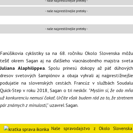
- naše najprestížnejšie preteky -
- naše najprestížnejšie preteky -
- naše najprestížnejšie preteky -
Fanúšikovia cyklistiky sa na 68. ročníku Okolo Slovenska môžu
tešiť okrem Sagan aj na ďalšieho viacnásobného majstra sveta
Juliana Alaphilippea
. Spolu prinesú dokopy až päť dúhovýc
dresov svetových šampiónov a obaja vyhrali aj najprestížnejšie
podujatie na slovenských cestách. Francúz v službách Soudalu
Quick-Step v roku 2018, Sagan o tri neskôr.
"Myslím si, že odo mň
už konkurenciu nemusí čakať. Určite však budem rád za to, že stretnem
pár známych z minulosti,"
uzavrel Sagan.
Naše spravodajstvo z Okolo Slovenska