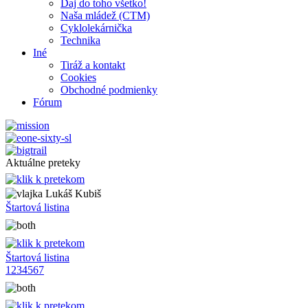
Daj do toho všetko!
Naša mládež (CTM)
Cyklolekárnička
Technika
Iné
Tiráž a kontakt
Cookies
Obchodné podmienky
Fórum
Aktuálne preteky
Lukáš Kubiš
Štartová listina
Štartová listina
1
2
3
4
5
6
7