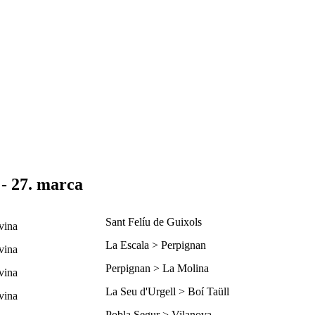
 - 27. marca
Sant Felíu de Guixols
La Escala > Perpignan
Perpignan > La Molina
La Seu d'Urgell > Boí Taüll
Pobla Segur > Vilanova