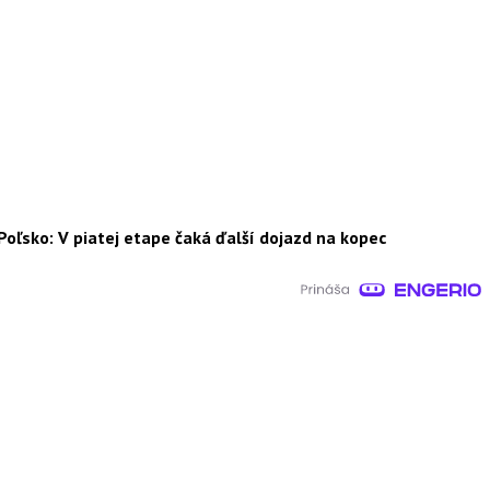
Poľsko: V piatej etape čaká ďalší dojazd na kopec