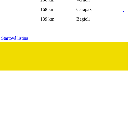
168 km
Carapaz
139 km
Bagioli
Štartová listina