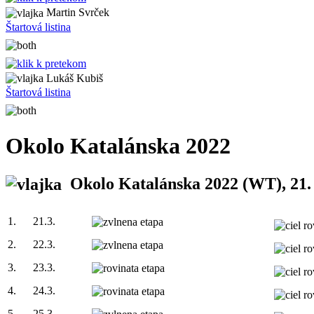
Martin Svrček
Štartová listina
Lukáš Kubiš
Štartová listina
Okolo Katalánska 2022
Okolo Katalánska 2022
(WT), 21.
1.
21.3.
2.
22.3.
3.
23.3.
4.
24.3.
5.
25.3.