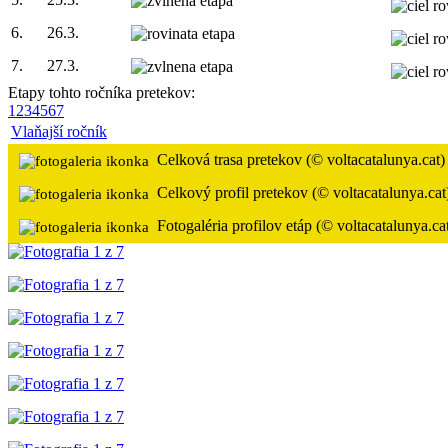
6.
26.3.
7.
27.3.
Etapy tohto ročníka pretekov:
1
2
3
4
5
6
7
Vlaňajší ročník
Celková trasa pretekov (© voltacatalunya.cat)
Celkový profil pretekov (© voltacatalunya.cat
Fotogaléria profilov etáp (© voltacatalunya.ca