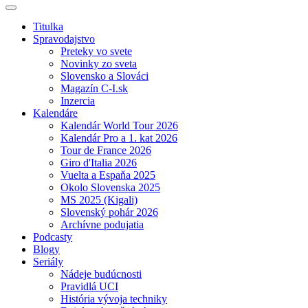
Titulka
Spravodajstvo
Preteky vo svete
Novinky zo sveta
Slovensko a Slováci
Magazín C-I.sk
Inzercia
Kalendáre
Kalendár World Tour 2026
Kalendár Pro a 1. kat 2026
Tour de France 2026
Giro d'Italia 2026
Vuelta a Espaňa 2025
Okolo Slovenska 2025
MS 2025 (Kigali)
Slovenský pohár 2026
Archívne podujatia
Podcasty
Blogy
Seriály
Nádeje budúcnosti
Pravidlá UCI
História vývoja techniky