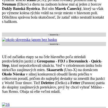
Neuman
(Elkov) a dieru na zadnom kolese mal aj jeden z borcov
Dukly Banská Bystrica
. Bol ním
Marek Čanecký
, ktorý sa však
po výmene kolesa rýchlo vrátil na svoje miesto v hlavnom poli.
Dôležitou správou bola skutočnosť, že zatiaľ nitko nestratil kontakt
s balíkom.
- inzercia -
- inzercia -
Už od začiatku etapy sa na čele hlavného poľa striedali
predovšetkým jazdci z
Groupama - FDJ
a
Deceuninck - Quick-
Step
, ktorí nepodceňovali situáciu. Veď v celodennom úniku bolo
niekoľko zaujímavých mien.
Skaarseth
(Uno-X) na domácom
Okolo Nórska
v silnej konkurencii obsadil šiestu priečku v
celkovom poradí, pričom do najlepšej desiatky sa zmestili iba jazdci
z World Tour tímov. Tiež
Delettre
(Delko) a
Fetter
(Pannon) patria
do skupiny zaujímavých pretekárov, prvý by chcel vyhrať Miláno -
San Remo. Obaja sú ešte veľmi mladí.