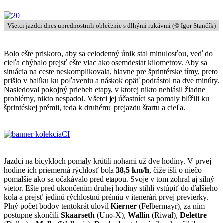
Všetci jazdci dnes uprednostnili oblečenie s dlhými rukávmi (© Igor Stančík)
Bolo ešte priskoro, aby sa celodenný únik stal minulosťou, veď do
cieľa chýbalo prejsť ešte viac ako osemdesiat kilometrov. Aby sa
situácia na ceste neskomplikovala, hlavne pre šprintérske tímy, preto
prišlo v balíku ku poľaveniu a náskok opäť podrástol na dve minúty.
Nasledoval pokojný priebeh etapy, v ktorej nikto nehlásil žiadne
problémy, nikto nespadol. Všetci jej účastníci sa pomaly blížili ku
šprintéskej prémii, teda k druhému prejazdu štartu a cieľa.
Jazdci na bicykloch pomaly krútili nohami už dve hodiny. V prvej
hodine ich priemerná rýchlosť bola
38,5 km/h
, čiže išli o niečo
pomalšie ako sa očakávalo pred etapou. Svoje v tom zohral aj silný
vietor. Ešte pred ukončením druhej hodiny stihli vstúpiť do ďalšieho
kola a prejsť jedinú rýchlostnú prémiu v itenerári prvej previerky.
Plný počet bodov tentokrát ulovil
Kierner
(Felbermayr), za ním
postupne skončili
Skaarseth
(Uno-X),
Wallin
(Riwal),
Delettre