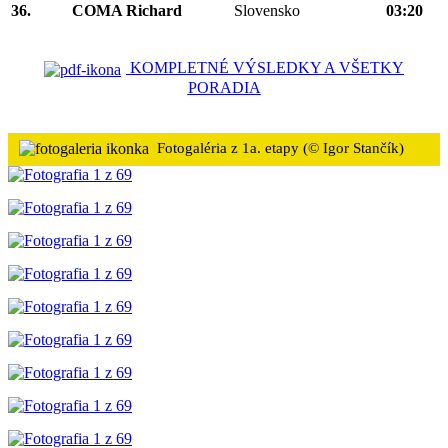
36.
COMA Richard
Slovensko
03:20
KOMPLETNÉ VÝSLEDKY A VŠETKY
PORADIA
Fotogaléria z 1a. etapy (© Igor Stančík)