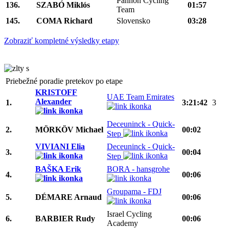
Pannon Cycling
136.
SZABÓ Miklós
01:57
Team
145.
COMA Richard
Slovensko
03:28
Zobraziť kompletné výsledky etapy
Priebežné poradie pretekov po etape
KRISTOFF
UAE Team Emirates
Alexander
1.
3:21:42
3
Deceuninck - Quick-
2.
MÖRKÖV Michael
00:02
Step
VIVIANI Elia
Deceuninck - Quick-
3.
00:04
Step
BAŠKA Erik
BORA - hansgrohe
4.
00:06
Groupama - FDJ
5.
DÉMARE Arnaud
00:06
Israel Cycling
6.
BARBIER Rudy
00:06
Academy