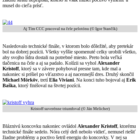
musel do cieľa prísť.
Aj Tím CCC pracoval na čele pelotónu (© Igor Stančík)
Nasledovalo technické finále, v ktorom bolo dôležité, aby pretekár
bol na dobrej pozícii. Všetky vyššie spomenuté celky urobili všetko,
aby svojho lídra dostali na potrebné miesto. Preto bola veľká
tlačenica na čele a aj sa padalo. Kolízii sa vyhol
Alexander
Kristoff
, ktorý sa v závere pohyboval presne tam, kde mal a
nakoniec si prišiel po víťazstvo a aj nacennejší dres. Druhý skončil
Michael Mörköv
, tretí
Elia Viviani
. Na konci tuho bojoval aj
Erik
Baška
, ktorý finišoval na štvrtej pozícii.
Kristoff suverénne triumfoval (© Ján Melicher)
Bláznivú koncovku nakoniec ovládol
Alexander Kristoff
, ktorému
technické finále sedelo. Nóra celý deň nebolo vidieť, nemusel riešiť
žiadne problémy a poctivo šetril energiu do koncovky. V nej sa