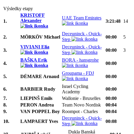
Výsledky etapy
KRISTOFF
UAE Team Emirates
Alexander
1.
3:21:48
14
Deceuninck - Quick-
2.
MÖRKÖV Michael
00:00
5
Step
VIVIANI Elia
Deceuninck - Quick-
3.
00:00
3
Step
BAŠKA Erik
BORA - hansgrohe
4.
00:00
Groupama - FDJ
5.
DÉMARE Arnaud
00:00
Israel Cycling
6.
BARBIER Rudy
00:00
Academy
7.
LIEPINŠ Emils
Wallonie - Bruxelles
00:00
8.
PERON Andrea
Team Novo Nordisk
00:04
9.
VAN POPPEL Boy
Roompot - Charles
00:04
Deceuninck - Quick-
10.
LAMPAERT Yves
00:08
Step
Dukla Banská