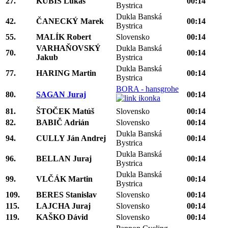
27.
KUBIŠ Lukáš
00:14
Bystrica
Dukla Banská
42.
ČANECKÝ Marek
00:14
Bystrica
55.
MALÍK Robert
Slovensko
00:14
VARHAŇOVSKÝ
Dukla Banská
70.
00:14
Jakub
Bystrica
Dukla Banská
77.
HARING Martin
00:14
Bystrica
BORA - hansgrohe
80.
SAGAN Juraj
00:14
81.
ŠTOČEK Matúš
Slovensko
00:14
82.
BABIČ Adrián
Slovensko
00:14
Dukla Banská
94.
CULLY Ján Andrej
00:14
Bystrica
Dukla Banská
96.
BELLAN Juraj
00:14
Bystrica
Dukla Banská
99.
VLČÁK Martin
00:14
Bystrica
109.
BERES Stanislav
Slovensko
00:14
115.
LAJCHA Juraj
Slovensko
00:14
119.
KAŠKO Dávid
Slovensko
00:14