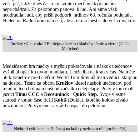
veľa piť, takže dnes často ku svojim mechanickým autám
neprichádzali. Za pelotónom panoval kľud. Ani zima však
neodradila ľudí, aby prišli podporiť hrdinov 63. ročníka podujatia.
Nielen na Radničnom námestí, ale aj okolo ciest stálo veľa divákov.
Dnešný výlet v okolí Bardejova kazilo chladné počasie a vietor (© Ján
Melicher)
Medzičasom hra mačky s myšou pokračovala a náskok utečencov
vyšplhal opäť ku dvom minútam. Lenže iba na krátky čas. Na méte
50 kilometrov pred cieľom World Tour tímy už mali vedúcu skupinu
na dostrel. Tesne za obcou
Kružlov
klesol náskok utečencov pod
minútu, teda bol najmenší od začiatku celej etapy. Prsty v tom mali
jazdci
Tímu CCC
a
Deceuninck - Quick-Step
. Svoje vlastné
starosti v tomto čase riešil
Kubiš
(Dukla), ktorého koleso zívalo
prázdnotou. Po výmene sa vrátil naspäť do pelotónu.
Niektorí cyklisti si našli čas aj na krátky rozhovor (© Igor Stančík)