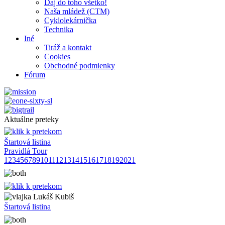
Daj do toho všetko!
Naša mládež (CTM)
Cyklolekárnička
Technika
Iné
Tiráž a kontakt
Cookies
Obchodné podmienky
Fórum
Aktuálne preteky
Štartová listina
Pravidlá Tour
1
2
3
4
5
6
7
8
9
10
11
12
13
14
15
16
17
18
19
20
21
Lukáš Kubiš
Štartová listina