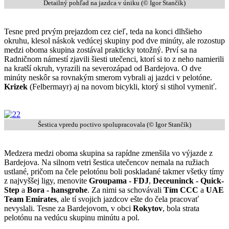
Detailný pohľad na jazdca v úniku (© Igor Stančík)
Tesne pred prvým prejazdom cez cieľ, teda na konci dlhšieho
okruhu, klesol náskok vedúcej skupiny pod dve minúty, ale rozostup
medzi oboma skupina zostával prakticky totožný. Prví sa na
Radničnom námestí zjavili šiesti utečenci, ktorí si to z neho namierili
na kratší okruh, vyrazili na severozápad od Bardejova. O dve
minúty neskôr sa rovnakým smerom vybrali aj jazdci v pelotóne.
Krizek
(Felbermayr) aj na novom bicykli, ktorý si stihol vymeniť.
Šestica vpredu poctivo spolupracovala (© Igor Stančík)
Medzera medzi oboma skupina sa rapídne zmenšila vo výjazde z
Bardejova. Na silnom vetri šestica utečencov nemala na ružiach
ustlané, pričom na čele pelotónu boli poskladané takmer všetky tímy
z najvyššej ligy, menovite
Groupama - FDJ
,
Deceuninck - Quick-
Step
a
Bora - hansgrohe
. Za nimi sa schovávali
Tím CCC
a
UAE
Team Emirates
, ale tí svojich jazdcov ešte do čela pracovať
nevyslali. Tesne za Bardejovom, v obci
Rokytov
, bola strata
pelotónu na vedúcu skupinu minútu a pol.