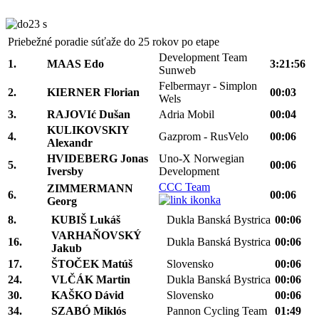
Priebežné poradie súťaže do 25 rokov po etape
Development Team
1.
MAAS Edo
3:21:56
Sunweb
Felbermayr - Simplon
2.
KIERNER Florian
00:03
Wels
3.
RAJOVIć Dušan
Adria Mobil
00:04
KULIKOVSKIY
4.
Gazprom - RusVelo
00:06
Alexandr
HVIDEBERG Jonas
Uno-X Norwegian
5.
00:06
Iversby
Development
CCC Team
ZIMMERMANN
6.
00:06
Georg
8.
KUBIŠ Lukáš
Dukla Banská Bystrica
00:06
VARHAŇOVSKÝ
16.
Dukla Banská Bystrica
00:06
Jakub
17.
ŠTOČEK Matúš
Slovensko
00:06
24.
VLČÁK Martin
Dukla Banská Bystrica
00:06
30.
KAŠKO Dávid
Slovensko
00:06
34.
SZABÓ Miklós
Pannon Cycling Team
01:49