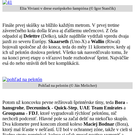
Elia Viviani v drese európskeho šampióna (© Igor Stančík)
Finále prvej skúšky sa blížilo každým metrom. V prvej tretine
záverečného kola došla šťava aj ďalšiemu utečencovi. Z čela
odpadol aj
Delettre
(Delko), takže najdlhšie vydržali vpredu dvaja
jazdi zo severu Európy.
Skaarseth
(Uno-X) a
Wallin
(Riwal)
bojovali spoločne až do konca, teda do méty 11 kilometrov, kedy aj
ich už pelotón doslova preletel. Všetko tak nasvedčovalo tomu, že
na konci prvej etapy o víťazovi bude rozhodovať šprint. Najväčšie
esá do neho strávili deň bez komplikácii.
Pohľad na pelotón (© Ján Melicher)
Potom už koncovku pevne režírovali šprintérske tímy, teda
Bora -
hansgrohe
,
Deceuninck - Quick-Step
,
UAE Team Emirates
a
Groupama - FDJ
, ktoré vygradovali rýchlosť pelotónu, nič
nechceli podceniť. Hlavné pole sa začal deliť na niekoľko skupín.
Dva kilometre pred koncom zlomil koleso
Maciej Bodnar
(Bora),
ktorý mal šťastie v nešťastí. Už bol v ochrannej zóne, takže v cieli si
žiadnu stratu nepripísal, koleso si však musel poctivo vymeniť a