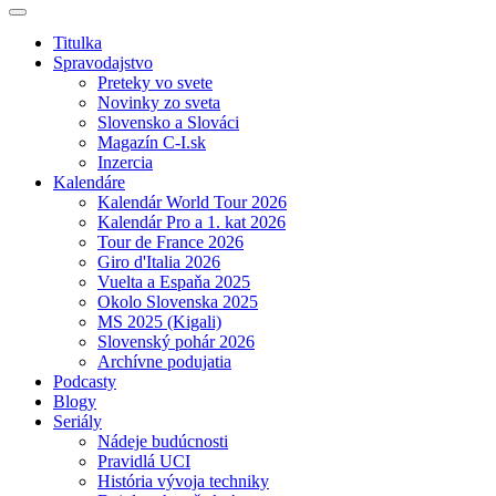
Titulka
Spravodajstvo
Preteky vo svete
Novinky zo sveta
Slovensko a Slováci
Magazín C-I.sk
Inzercia
Kalendáre
Kalendár World Tour 2026
Kalendár Pro a 1. kat 2026
Tour de France 2026
Giro d'Italia 2026
Vuelta a Espaňa 2025
Okolo Slovenska 2025
MS 2025 (Kigali)
Slovenský pohár 2026
Archívne podujatia
Podcasty
Blogy
Seriály
Nádeje budúcnosti
Pravidlá UCI
História vývoja techniky