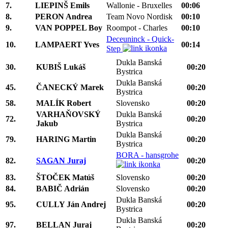
7.
LIEPINŠ Emils
Wallonie - Bruxelles
00:06
8.
PERON Andrea
Team Novo Nordisk
00:10
9.
VAN POPPEL Boy
Roompot - Charles
00:10
Deceuninck - Quick-
10.
LAMPAERT Yves
00:14
Step
Dukla Banská
30.
KUBIŠ Lukáš
00:20
Bystrica
Dukla Banská
45.
ČANECKÝ Marek
00:20
Bystrica
58.
MALÍK Robert
Slovensko
00:20
VARHAŇOVSKÝ
Dukla Banská
72.
00:20
Jakub
Bystrica
Dukla Banská
79.
HARING Martin
00:20
Bystrica
BORA - hansgrohe
82.
SAGAN Juraj
00:20
83.
ŠTOČEK Matúš
Slovensko
00:20
84.
BABIČ Adrián
Slovensko
00:20
Dukla Banská
95.
CULLY Ján Andrej
00:20
Bystrica
Dukla Banská
97.
BELLAN Juraj
00:20