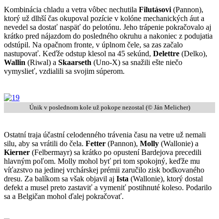
Kombinácia chladu a vetra vôbec nechutila
Filutásovi
(Pannon),
ktorý už dlhší čas okupoval pozície v kolóne mechanických áut a
nevedel sa dostať naspäť do pelotónu. Jeho trápenie pokračovalo aj
krátko pred nájazdom do posledného okruhu a nakoniec z podujatia
odstúpil. Na opačnom fronte, v úplnom čele, sa zas začalo
nastupovať. Keďže odstup klesol na 45 sekúnd,
Delettre
(Delko),
Wallin
(Riwal) a
Skaarseth
(Uno-X) sa snažili ešte niečo
vymyslieť, vzdialili sa svojim súperom.
Únik v poslednom kole už pokope nezostal (© Ján Melicher)
Ostatní traja účastní celodenného trávenia času na vetre už nemali
silu, aby sa vrátili do čela.
Fetter
(Pannon),
Molly
(Wallonie) a
Kierner
(Felbermayr) sa krátko po opustení Bardejova precedili
hlavným poľom. Molly mohol byť pri tom spokojný, keďže mu
víťazstvo na jedinej vrchárskej prémii zaručilo zisk bodkovaného
dresu. Za balíkom sa však objavil aj
Ista
(Wallonie), ktorý dostal
defekt a musel preto zastaviť a vymeniť postihnuté koleso. Podarilo
sa a Belgičan mohol ďalej pokračovať.