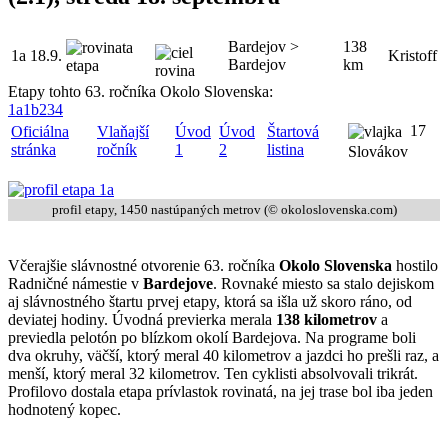
Bardejov >
138
1a
18.9.
Kristoff
Bardejov
km
Etapy tohto 63. ročníka Okolo Slovenska:
1a
1b
2
3
4
17
Oficiálna
Vlaňajší
Úvod
Úvod
Štartová
stránka
ročník
1
2
listina
Slovákov
profil etapy, 1450 nastúpaných metrov (© okoloslovenska.com)
Včerajšie slávnostné otvorenie 63. ročníka
Okolo Slovenska
hostilo
Radničné námestie v
Bardejove
. Rovnaké miesto sa stalo dejiskom
aj slávnostného štartu prvej etapy, ktorá sa išla už skoro ráno, od
deviatej hodiny. Úvodná previerka merala
138 kilometrov
a
previedla pelotón po blízkom okolí Bardejova. Na programe boli
dva okruhy, väčší, ktorý meral 40 kilometrov a jazdci ho prešli raz, a
menší, ktorý meral 32 kilometrov. Ten cyklisti absolvovali trikrát.
Profilovo dostala etapa prívlastok rovinatá, na jej trase bol iba jeden
hodnotený kopec.