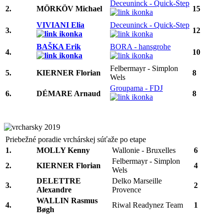
Deceuninck - Quick-Step
2.
MÖRKÖV Michael
15
VIVIANI Elia
Deceuninck - Quick-Step
3.
12
BAŠKA Erik
BORA - hansgrohe
4.
10
Felbermayr - Simplon
5.
KIERNER Florian
8
Wels
Groupama - FDJ
6.
DÉMARE Arnaud
8
Priebežné poradie vrchárskej súťaže po etape
1.
MOLLY Kenny
Wallonie - Bruxelles
6
Felbermayr - Simplon
2.
KIERNER Florian
4
Wels
DELETTRE
Delko Marseille
3.
2
Alexandre
Provence
WALLIN Rasmus
4.
Riwal Readynez Team
1
Bøgh