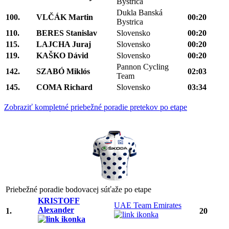
Bystrica
Dukla Banská
100.
VLČÁK Martin
00:20
Bystrica
110.
BERES Stanislav
Slovensko
00:20
115.
LAJCHA Juraj
Slovensko
00:20
119.
KAŠKO Dávid
Slovensko
00:20
Pannon Cycling
142.
SZABÓ Miklós
02:03
Team
145.
COMA Richard
Slovensko
03:34
Zobraziť kompletné priebežné poradie pretekov po etape
Priebežné poradie bodovacej súťaže po etape
KRISTOFF
UAE Team Emirates
Alexander
1.
20