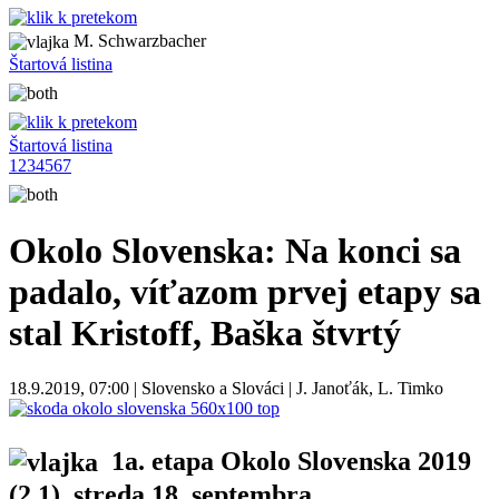
M. Schwarzbacher
Štartová listina
Štartová listina
1
2
3
4
5
6
7
Okolo Slovenska: Na konci sa
padalo, víťazom prvej etapy sa
stal Kristoff, Baška štvrtý
18.9.2019, 07:00 | Slovensko a Slováci | J. Janoťák, L. Timko
1a. etapa Okolo Slovenska 2019
(2.1), streda 18. septembra