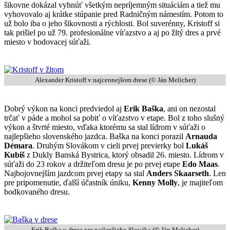
šikovne dokázal vyhnúť všetkým nepríjemným situáciám a tiež mu
vyhovovalo aj krátke stúpanie pred Radničným námestím. Potom to
už bolo iba o jeho šikovnosti a rýchlosti. Bol suverénny, Kristoff si
tak prišiel po už 79. profesionálne víťazstvo a aj po žltý dres a prvé
miesto v bodovacej súťaži.
Alexander Kristoff v najcennejšom drese (© Ján Melicher)
Dobrý výkon na konci predviedol aj
Erik Baška
, ani on nezostal
trčať v páde a mohol sa pobiť o víťazstvo v etape. Bol z toho slušný
výkon a štvrté miesto, vďaka ktorému sa stal lídrom v súťaži o
najlepšieho slovenského jazdca. Baška na konci porazil
Arnauda
Démara
. Druhým Slovákom v cieli prvej previerky bol
Lukáš
Kubiš
z Dukly Banská Bystrica, ktorý obsadil 26. miesto. Lídrom v
súťaži do 23 rokov a držiteľom dresu je po prvej etape
Edo Maas
.
Najbojovnejším jazdcom prvej etapy sa stal
Anders Skaarseth
. Len
pre pripomenutie, ďalší účastník úniku,
Kenny Molly
, je majiteľom
bodkovaného dresu.
Erik Baška v drese pre najlepšieho Slováka (© Ján Melicher)