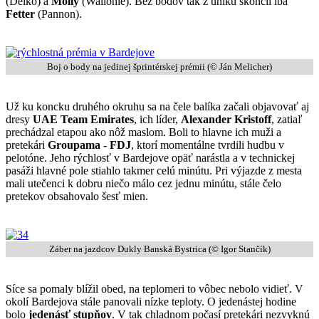
(Delko) a
Molly
(Wallonie). Bez bodov tak z úniku skončil iba
Fetter
(Pannon).
Boj o body na jedinej šprintérskej prémii (© Ján Melicher)
Už ku koncku druhého okruhu sa na čele balíka začali objavovať aj
dresy
UAE Team Emirates
, ich líder,
Alexander Kristoff
, zatiaľ
prechádzal etapou ako nôž maslom. Boli to hlavne ich muži a
pretekári
Groupama - FDJ
, ktorí momentálne tvrdili hudbu v
pelotóne. Jeho rýchlosť v Bardejove opäť narástla a v technickej
pasáži hlavné pole stiahlo takmer celú minútu. Pri výjazde z mesta
mali utečenci k dobru niečo málo cez jednu minútu, stále čelo
pretekov obsahovalo šesť mien.
Záber na jazdcov Dukly Banská Bystrica (© Igor Stančík)
Síce sa pomaly blížil obed, na teplomeri to vôbec nebolo vidieť. V
okolí Bardejova stále panovali nízke teploty. O jedenástej hodine
bolo
jedenásť stupňov
. V tak chladnom počasí pretekári nezvyknú