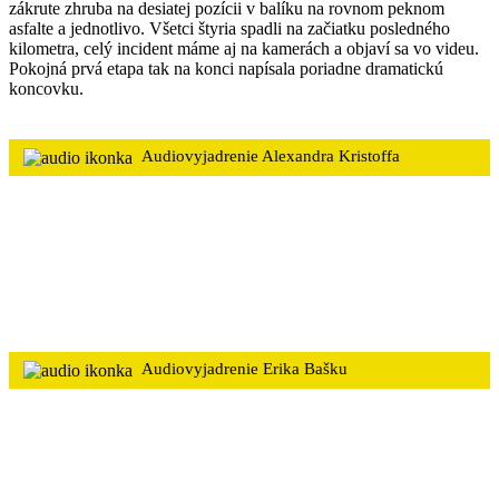
zákrute zhruba na desiatej pozícii v balíku na rovnom peknom
asfalte a jednotlivo. Všetci štyria spadli na začiatku posledného
kilometra, celý incident máme aj na kamerách a objaví sa vo videu.
Pokojná prvá etapa tak na konci napísala poriadne dramatickú
koncovku.
Audiovyjadrenie Alexandra Kristoffa
Audiovyjadrenie Erika Bašku