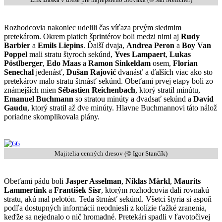
Rozhodcovia nakoniec udelili čas víťaza prvým siedmim
pretekárom. Okrem piatich šprintérov boli medzi nimi aj
Rudy
Barbier
a
Emils Liepins
. Ďalší dvaja,
Andrea Peron
a
Boy Van
Poppel
mali stratu štyroch sekúnd,
Yves Lampaert
,
Lukas
Pöstlberger
,
Edo Maas
a
Ramon Sinkeldam
osem,
Florian
Senechal
jedenásť,
Dušan Rajović
dvanásť a ďalších viac ako sto
pretekárov malo stratu štrnásť sekúnd. Obeťami prvej etapy boli zo
známejších mien
Sébastien Reichenbach
, ktorý stratil minútu,
Emanuel Buchmann
so stratou minúty a dvadsať sekúnd a
David
Gaudu
, ktorý stratil až dve minúty. Hlavne Buchmannovi táto nálož
poriadne skomplikovala plány.
Majitelia cenných dresov (© Igor Stančík)
Obeťami pádu boli
Jasper Asselman
,
Niklas Märkl
,
Maurits
Lammertink
a
František Sisr
, ktorým rozhodcovia dali rovnakú
stratu, akú mal pelotón. Teda štrnásť sekúnd. Všetci štyria si aspoň
podľa dostupných informácii neodniesli z kolízie ťažké zranenia,
keďže sa nejednalo o nič hromadné. Pretekári spadli v ľavotočivej