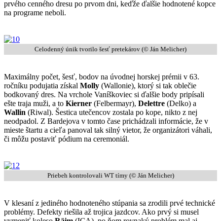
prvého cenného dresu po prvom dni, keďže ďalšie hodnotené kopce
na programe neboli.
Celodenný únik tvorilo šesť pretekárov (© Ján Melicher)
Maximálny počet, šesť, bodov na úvodnej horskej prémii v 63.
ročníku podujatia získal
Molly
(Wallonie), ktorý si tak oblečie
bodkovaný dres. Na vrchole Vaníškoviec si ďalšie body pripísali
ešte traja muži, a to
Kierner
(Felbermayr),
Delettre
(Delko) a
Wallin
(Riwal). Šestica utečencov zostala po kope, nikto z nej
neodpadol. Z Bardejova v tomto čase prichádzali informácie, že v
mieste štartu a cieľa panoval tak silný vietor, že organizátori váhali,
či môžu postaviť pódium na ceremoniál.
Priebeh kontrolovali WT tímy (© Ján Melicher)
V klesaní z jediného hodnoteného stúpania sa zrodili prvé technické
problémy. Defekty riešila až trojica jazdcov. Ako prvý si musel
vymeniť koleso
Räim
(ICA), po ňom rovnaký problém mal aj