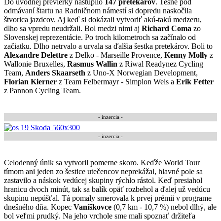
Do úvodnej previerky nastúpilo
147 pretekárov
. Tesne pod
odmávaní štartu na Radničnom námestí si dopredu naskočila
štvorica jazdcov. Aj keď si dokázali vytvoriť akú-takú medzeru,
dlho sa vpredu neudržali. Bol medzi nimi aj
Richard Coma
zo
Slovenskej reprezentácie. Po troch kilometroch sa začínalo od
začiatku. Dlho netrvalo a urvala sa ďalšia šestka pretekárov. Boli to
Alexandre Delettre
z Delko - Marseille Provence,
Kenny Molly
z
Wallonie Bruxelles,
Rasmus Wallin
z Riwal Readynez Cycling
Team,
Anders Skaarseth
z Uno-X Norwegian Development,
Florian Kierner
z Team Felbermayr - Simplon Wels a
Erik Fetter
z Pannon Cycling Team.
- inzercia -
- inzercia -
Celodenný únik sa vytvoril pomerne skoro. Keďže World Tour
tímom ani jeden zo šestice utečencov neprekážal, hlavné pole sa
zastavilo a náskok vedúcej skupiny rýchlo rástol. Keď presiahol
hranicu dvoch minút, tak sa balík opäť rozbehol a ďalej už vedúcu
skupinu nepúšťal. Tá pomaly smerovala k prvej prémii v programe
dnešného dňa. Kopec
Vaníškovce
(0,7 km - 10,7 %) nebol dlhý, ale
bol veľmi prudký. Na jeho vrchole sme mali spoznať držiteľa