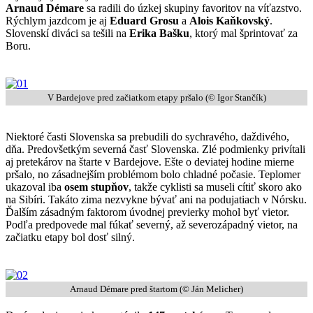
Arnaud Démare
sa radili do úzkej skupiny favoritov na víťazstvo.
Rýchlym jazdcom je aj
Eduard Grosu
a
Alois Kaňkovský
.
Slovenskí diváci sa tešili na
Erika Bašku
, ktorý mal šprintovať za
Boru.
V Bardejove pred začiatkom etapy pršalo (© Igor Stančík)
Niektoré časti Slovenska sa prebudili do sychravého, daždivého,
dňa. Predovšetkým severná časť Slovenska. Zlé podmienky privítali
aj pretekárov na štarte v Bardejove. Ešte o deviatej hodine mierne
pršalo, no zásadnejším problémom bolo chladné počasie. Teplomer
ukazoval iba
osem stupňov
, takže cyklisti sa museli cítiť skoro ako
na Sibíri. Takáto zima nezvykne bývať ani na podujatiach v Nórsku.
Ďalším zásadným faktorom úvodnej previerky mohol byť vietor.
Podľa predpovede mal fúkať severný, až severozápadný vietor, na
začiatku etapy bol dosť silný.
Arnaud Démare pred štartom (© Ján Melicher)