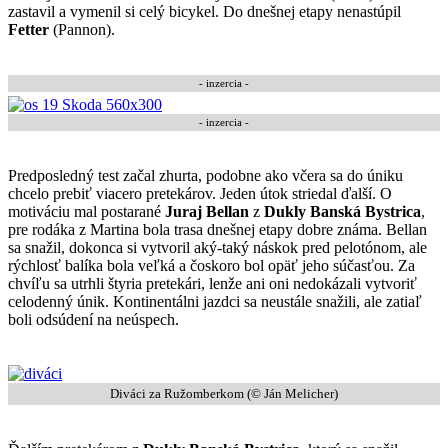
zastavil a vymenil si celý bicykel. Do dnešnej etapy nenastúpil
Fetter
(Pannon).
- inzercia -
- inzercia -
Predposledný test začal zhurta, podobne ako včera sa do úniku
chcelo prebiť viacero pretekárov. Jeden útok striedal ďalší. O
motiváciu mal postarané
Juraj Bellan
z
Dukly Banská Bystrica
,
pre rodáka z Martina bola trasa dnešnej etapy dobre známa. Bellan
sa snažil, dokonca si vytvoril aký-taký náskok pred pelotónom, ale
rýchlosť balíka bola veľká a čoskoro bol opäť jeho súčasťou. Za
chvíľu sa utrhli štyria pretekári, lenže ani oni nedokázali vytvoriť
celodenný únik. Kontinentálni jazdci sa neustále snažili, ale zatiaľ
boli odsúdení na neúspech.
Diváci za Ružomberkom (© Ján Melicher)