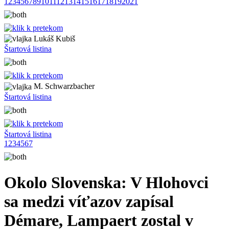
1
2
3
4
5
6
7
8
9
10
11
12
13
14
15
16
17
18
19
20
21
Lukáš Kubiš
Štartová listina
M. Schwarzbacher
Štartová listina
Štartová listina
1
2
3
4
5
6
7
Okolo Slovenska: V Hlohovci
sa medzi víťazov zapísal
Démare, Lampaert zostal v