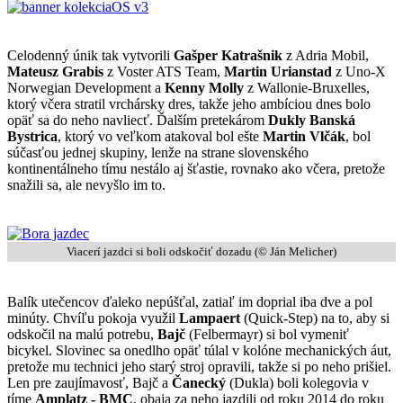
Celodenný únik tak vytvorili
Gašper Katrašnik
z Adria Mobil,
Mateusz Grabis
z Voster ATS Team,
Martin Urianstad
z Uno-X
Norwegian Development a
Kenny Molly
z Wallonie-Bruxelles,
ktorý včera stratil vrchársky dres, takže jeho ambíciou dnes bolo
opäť sa do neho navliecť. Ďalším pretekárom
Dukly Banská
Bystrica
, ktorý vo veľkom atakoval bol ešte
Martin Vlčák
, bol
súčasťou jednej skupiny, lenže na strane slovenského
kontinentálneho tímu nestálo aj šťastie, rovnako ako včera, pretože
snažili sa, ale nevyšlo im to.
Viacerí jazdci si boli odskočiť dozadu (© Ján Melicher)
Balík utečencov ďaleko nepúšťal, zatiaľ im doprial iba dve a pol
minúty. Chvíľu pokoja využil
Lampaert
(Quick-Step) na to, aby si
odskočil na malú potrebu,
Bajč
(Felbermayr) si bol vymeniť
bicykel. Slovinec sa onedlho opäť túlal v kolóne mechanických áut,
pretože mu technici jeho starý stroj opravili, takže si po neho prišiel.
Len pre zaujímavosť, Bajč a
Čanecký
(Dukla) boli kolegovia v
tíme
Amplatz - BMC
, obaja za neho jazdili od roku 2014 do roku