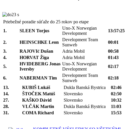
Priebežné poradie súťaže do 25 rokov po etape
Uno-X Norwegian
1.
SLEEN Torjus
13:57:25
Development
Development Team
2.
HEINSCHKE Leon
00:01
Sunweb
3.
RAJOVIć Dušan
Adria Mobil
00:58
4.
HORVAT Žiga
Adria Mobil
01:43
HVIDEBERG Jonas
Uno-X Norwegian
5.
02:17
Iversby
Development
Development Team
6.
NABERMAN Tim
02:18
Sunweb
13.
KUBIŠ Lukáš
Dukla Banská Bystrica
02:46
14.
ŠTOČEK Matúš
Slovensko
02:50
27.
KAŠKO Dávid
Slovensko
10:32
28.
VLČÁK Martin
Dukla Banská Bystrica
11:03
31.
COMA Richard
Slovensko
15:53