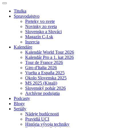
Titulka
Spravodajstvo
Preteky vo svete
Novinky zo sveta
Slovensko a Slováci
Magazín C-I.sk
Inzercia
Kalendáre
Kalendár World Tour 2026
Kalendár Pro a 1. kat 2026
Tour de France 2026
Giro d'Italia 2026
Vuelta a Espaňa 2025
Okolo Slovenska 2025
MS 2025 (Kigali)
Slovenský pohár 2026
Archívne podujatia
Podcasty
Blogy
Seriály
Nádeje budúcnosti
Pravidlá UCI
História vývoja techniky