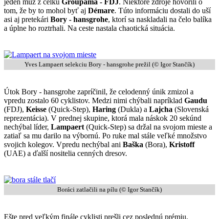
jeden muž z celku
Groupama - FDJ
. Niektoré zdroje hovorili o
tom, že by to mohol byť aj
Démare
. Túto informáciu dostali do uší
asi aj pretekári
Bory - hansgrohe
, ktorí sa naskladali na čelo balíka
a úplne ho roztrhali. Na ceste nastala chaotická situácia.
Yves Lampaert selekciu Bory - hansgrohe prežil (© Igor Stančík)
Útok Bory - hansgrohe zapríčinil, že celodenný únik zmizol a
vpredu zostalo 60 cyklistov. Medzi nimi chýbali napríklad
Gaudu
(FDJ),
Keisse
(Quick-Step),
Haring
(Dukla) a
Lajcha
(Slovenská
reprezentácia). V prednej skupine, ktorá mala náskok 20 sekúnd
nechýbal líder,
Lampaert
(Quick-Step) sa držal na svojom mieste a
zatiaľ sa mu darilo na výbornú. Po ruke mal stále veľké množstvo
svojich kolegov. Vpredu nechýbal ani
Baška
(Bora),
Kristoff
(UAE) a ďalší nositelia cenných dresov.
Boráci zatlačili na pílu (© Igor Stančík)
Ešte pred veľkým finále cyklisti prešli cez poslednú prémiu,