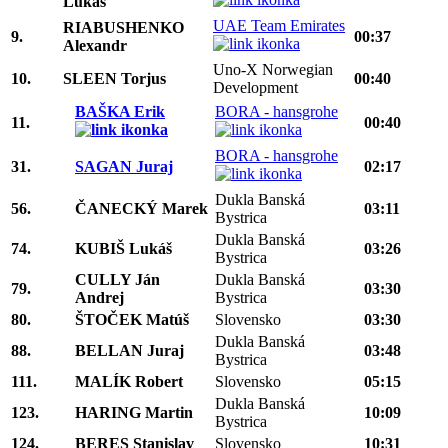
Lukas
UAE Team Emirates
RIABUSHENKO
9.
00:37
Alexandr
Uno-X Norwegian
10.
SLEEN Torjus
00:40
Development
BAŠKA Erik
BORA - hansgrohe
11.
00:40
BORA - hansgrohe
31.
SAGAN Juraj
02:17
Dukla Banská
56.
ČANECKÝ Marek
03:11
Bystrica
Dukla Banská
74.
KUBIŠ Lukáš
03:26
Bystrica
CULLY Ján
Dukla Banská
79.
03:30
Andrej
Bystrica
80.
ŠTOČEK Matúš
Slovensko
03:30
Dukla Banská
88.
BELLAN Juraj
03:48
Bystrica
111.
MALÍK Robert
Slovensko
05:15
Dukla Banská
123.
HARING Martin
10:09
Bystrica
124.
BERES Stanislav
Slovensko
10:31