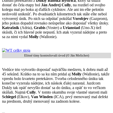
Ďalším pretekárom z
Dukly Banská Bystrica
, ktorý sa snažil
dostať do čela etapy bol
Ján Andrej Cully
, na rozdiel od svojho
kolegu mal po boku aj ďalších cyklistov. Ale ani im ešte pelotón
nedovolil uniknúť. Po dvadsiatich kilometroch tak stále ešte nebol
vytvorený únik. Po nich sa odpútať pokúšal
Vorobjev
(Gazprom),
jeho pokus dopadol rovnako neúspešne ako doposiaľ všetky útoky.
Katrašnik
(Adria),
Grabis
(Voster) a
Urianstad
(Uno-X) tiež
skúsili, či ich hlavné pole nepustí. Ich atak vyzeral nádejne a preto
sa za nimi vydal
Molly
(Wallonie).
Elitné tímy kontrolovali úvod (© Ján Melicher)
Vedúce trio vytvorilo doposiaľ najväčšiu medzeru, k dobru mali až
45 sekúnd. Krátko na to sa ku ním pridal aj
Molly
(Wallonie), takže
vpredu bolo kvarteto pretekárov. Tvorba celodenného úniku tak
konečne vyzerala nádejne, ich náskok ďalej narastal. Jazdcom
Dukly tak opäť nevyšlo dostať sa do úniku, a opäť to vo veľkom
skúšali. Najmä
Cully
. V tomto okamihu svoje vlastné starosti mali
Schlegel
(Elkov),
Van Winden
(ICA), prvý menovaný mal defekt
na prednom, druhý menovaný na zadnom kolese.