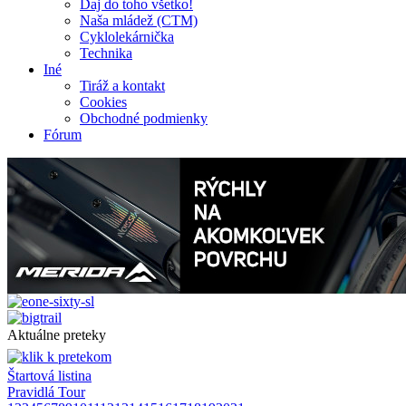
Daj do toho všetko!
Naša mládež (CTM)
Cyklolekárnička
Technika
Iné
Tiráž a kontakt
Cookies
Obchodné podmienky
Fórum
Aktuálne preteky
Štartová listina
Pravidlá Tour