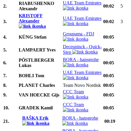
UAE Team Emirates
RIABUSHENKO
2.
00:02
5
Alexandr
KRISTOFF
UAE Team Emirates
Alexander
3.
00:02
3
Groupama - FDJ
4.
KÜNG Stefan
00:05
Deceuninck - Quick-
5.
LAMPAERT Yves
00:05
Step
BORA - hansgrohe
PÖSTLBERGER
6.
00:05
Lukas
UAE Team Emirates
7.
BOHLI Tom
00:05
8.
PLANET Charles
Team Novo Nordisk
00:05
CCC Team
9.
VAN HOECKE Gijs
00:05
CCC Team
10.
GRADEK Kamil
00:05
BAŠKA Erik
BORA - hansgrohe
21.
00:19
BORA - hansgrohe