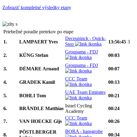
Zobraziť kompletné výsledky etapy
Priebežné poradie pretekov po etape
Deceuninck - Quick-
1.
LAMPAERT Yves
13:56:45
3
Step
Groupama - FDJ
2.
KÜNG Stefan
00:03
Groupama - FDJ
3.
DÉMARE Arnaud
00:07
CCC Team
4.
GRADEK Kamil
00:13
UAE Team Emirates
5.
BOHLI Tom
00:21
Israel Cycling
6.
BRÄNDLE Matthias
00:24
Academy
CCC Team
7.
VAN HOECKE Gijs
00:26
BORA - hansgrohe
PÖSTLBERGER
8.
00:34