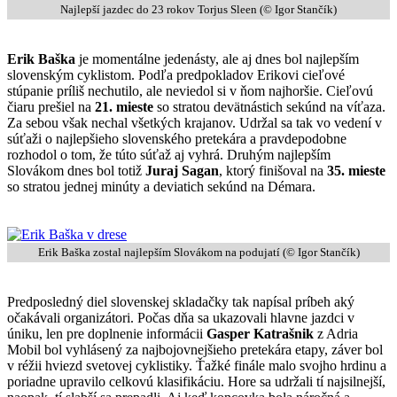
Najlepší jazdec do 23 rokov Torjus Sleen (© Igor Stančík)
Erik Baška
je momentálne jedenásty, ale aj dnes bol najlepším
slovenským cyklistom. Podľa predpokladov Erikovi cieľové
stúpanie príliš nechutilo, ale neviedol si v ňom najhoršie. Cieľovú
čiaru prešiel na
21. mieste
so stratou devätnástich sekúnd na víťaza.
Za sebou však nechal všetkých krajanov. Udržal sa tak vo vedení v
súťaži o najlepšieho slovenského pretekára a pravdepodobne
rozhodol o tom, že túto súťaž aj vyhrá. Druhým najlepším
Slovákom dnes bol totiž
Juraj Sagan
, ktorý finišoval na
35. mieste
so stratou jednej minúty a deviatich sekúnd na Démara.
Erik Baška zostal najlepším Slovákom na podujatí (© Igor Stančík)
Predposledný diel slovenskej skladačky tak napísal príbeh aký
očakávali organizátori. Počas dňa sa ukazovali hlavne jazdci v
úniku, len pre doplnenie informácii
Gasper Katrašnik
z Adria
Mobil bol vyhlásený za najbojovnejšieho pretekára etapy, záver bol
v réžii hviezd svetovej cyklistiky. Ťažké finále malo svojho hrdinu a
poriadne upravilo celkovú klasifikáciu. Hore sa udržali tí najsilnejší,