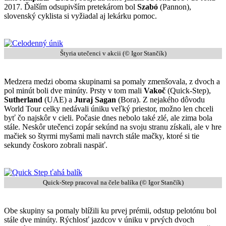
2017. Ďalším odsupivším pretekárom bol
Szabó
(Pannon),
slovenský cyklista si vyžiadal aj lekárku pomoc.
Štyria utečenci v akcii (© Igor Stančík)
Medzera medzi oboma skupinami sa pomaly zmenšovala, z dvoch a
pol minút boli dve minúty. Prsty v tom mali
Vakoč
(Quick-Step),
Sutherland
(UAE) a
Juraj Sagan
(Bora). Z nejakého dôvodu
World Tour celky nedávali úniku veľký priestor, možno len chceli
byť čo najskôr v cieli. Počasie dnes nebolo také zlé, ale zima bola
stále. Neskôr utečenci zopár sekúnd na svoju stranu získali, ale v hre
mačiek so štyrmi myšami mali navrch stále mačky, ktoré si tie
sekundy čoskoro zobrali naspäť.
Quick-Step pracoval na čele balíka (© Igor Stančík)
Obe skupiny sa pomaly blížili ku prvej prémii, odstup pelotónu bol
stále dve minúty. Rýchlosť jazdcov v úniku v prvých dvoch