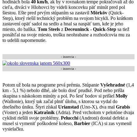
hodinách bola
40 km/h
, ak by v rovnakom tempe pokračovali až do
cieľa, diváci v Hlohovci by videli koncovku päť minút pred pol
šiestou. Ešte pred prvým stúpaním sa zastavil
Mörköv
(Quick-
Step), ktorý riešil technický problém na svojom bicykli. Po krátkom
zastavení opäť sadol na sedlo a hnal sa naspäť tam, kde je jeho
miesto, do balíka.
Tom Steels
z
Deceuninck - Quick-Step
sa tiež
ponáhľal na svoje miesto, trošku neohrabane a rozhodcovia mu za
to udelili napomenutie.
- inzercia -
- inzercia -
Potom už bola na programe prvá prémia. Stúpanie
Vyšehradné
(1,4
km - 5,1 %) nebolo dlhé, ale bolo dosť prudké. Pod neho prišla
skupina s náskokom minúty a pol. Po šesť bodov si prišiel
Molly
(Wallonie), ktorý tak začal plniť úlohu, s ktorou sa vydal do
dnešného úniku. Štyri získal
Urianstad
(Uno-X), dva mal
Grabis
(Voster) a jeden
Katrašnik
(Adria). Pred vrcholom v pelotóne dvaja
cyklisti riešili svoje problémy.
Pelucchi
(Androni) dostal defekt a
musel si vymeniť poškodené koleso,
Barbier
(ICA) si zas vymenil
vysielačku.