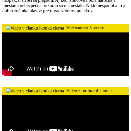
naopak, tí slabší sa prepadli. Aj keď koncovka bola náročná a
miestami nebezpečná, nikomu sa nič nestalo. Nikto nespadol a to je
dobrá známka hlavne pre organizátorov pretekov.
Videosumár 3. etapy
Video z on-board kamier