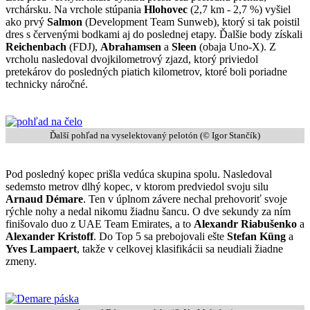
vrchársku. Na vrchole stúpania
Hlohovec
(2,7 km - 2,7 %) vyšiel
ako prvý
Salmon
(Development Team Sunweb), ktorý si tak poistil
dres s červenými bodkami aj do poslednej etapy. Ďalšie body získali
Reichenbach
(FDJ),
Abrahamsen
a
Sleen
(obaja Uno-X). Z
vrcholu nasledoval dvojkilometrový zjazd, ktorý priviedol
pretekárov do posledných piatich kilometrov, ktoré boli poriadne
technicky náročné.
Ďalší pohľad na vyselektovaný pelotón (© Igor Stančík)
Pod posledný kopec prišla vedúca skupina spolu. Nasledoval
sedemsto metrov dlhý kopec, v ktorom predviedol svoju silu
Arnaud Démare
. Ten v úplnom závere nechal prehovoriť svoje
rýchle nohy a nedal nikomu žiadnu šancu. O dve sekundy za ním
finišovalo duo z UAE Team Emirates, a to
Alexandr Riabušenko
a
Alexander Kristoff
. Do Top 5 sa prebojovali ešte
Stefan Küng
a
Yves Lampaert
, takže v celkovej klasifikácii sa neudiali žiadne
zmeny.