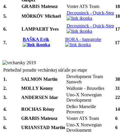
4.
GRABIS Mateusz
Voster ATS Team
18
Deceuninck - Quick-Step
5.
MÖRKÖV Michael
18
Deceuninck - Quick-Step
6.
LAMPAERT Yves
17
BAŠKA Erik
BORA - hansgrohe
7.
17
Priebežné poradie vrchárskej súťaže po etape
Development Team
1.
SALMON Martin
38
Sunweb
2.
MOLLY Kenny
Wallonie - Bruxelles
31
Uno-X Norwegian
3.
ANDERSEN Idar
22
Development
Delko Marseille
4.
ROCHAS Rémy
14
Provence
5.
GRABIS Mateusz
Voster ATS Team
6
Uno-X Norwegian
6.
URIANSTAD Martin
6
Development