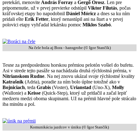
pretekári, menovite
András Forray
a
Gergő Orosz
. Len pre
pripomenutie, už v prvej previerke odstúpil
Viktor Filutás
, počas
kráľovskej etapy ho napodobnil
Dániel Móricz
a dnes sa ku ním
pridali ešte
Erik Fetter
, ktorý nenastúpil ani na štart a v prvej
polovici etapy vyhľadal lekársku pomoc
Miklos Szabó
.
Na čele bola aj Bora - hansgrohe (© Igor Stančík)
Tesne za predposlednou horskou prémiou pelotón vošiel do bufetu.
Asi v strede tejto pasáže sa nachádzala druhá rýchlostná prémia, v
Nitrianskom Rudne
. Na nej znovu ukázal svoje rýchlostné kvality
Katrašnik
(Adria), poradie za ním bolo úplne totožné ako v
Bojniciach
, teda
Grabis
(Voster),
Urianstad
(Uno-X),
Molly
(Wallonie) a
Keisse
(Quick-Step), ktorý už pritlačil a začal lepiť
medzeru medzi oboma skupinami. Už na prémii hlavné pole strácalo
iba minútu a pol.
Komunikácia jazdcov v úniku (© Igor Stančík)