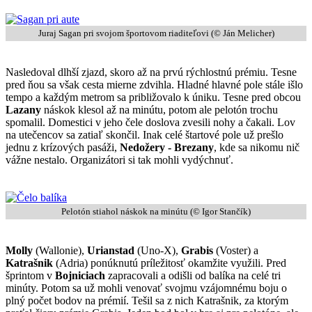
Juraj Sagan pri svojom športovom riaditeľovi (© Ján Melicher)
Nasledoval dlhší zjazd, skoro až na prvú rýchlostnú prémiu. Tesne
pred ňou sa však cesta mierne zdvihla. Hladné hlavné pole stále išlo
tempo a každým metrom sa približovalo k úniku. Tesne pred obcou
Lazany
náskok klesol až na minútu, potom ale pelotón trochu
spomalil. Domestici v jeho čele doslova zvesili nohy a čakali. Lov
na utečencov sa zatiaľ skončil. Inak celé štartové pole už prešlo
jednu z krízových pasáži,
Nedožery - Brezany
, kde sa nikomu nič
vážne nestalo. Organizátori si tak mohli vydýchnuť.
Pelotón stiahol náskok na minútu (© Igor Stančík)
Molly
(Wallonie),
Urianstad
(Uno-X),
Grabis
(Voster) a
Katrašnik
(Adria) ponúknutú príležitosť okamžite využili. Pred
šprintom v
Bojniciach
zapracovali a odišli od balíka na celé tri
minúty. Potom sa už mohli venovať svojmu vzájomnému boju o
plný počet bodov na prémií. Tešil sa z nich Katrašnik, za ktorým