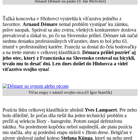
Arnaud Démare na páske (© Ján Melicher)
Ťažká koncovka v Hlohovci vystrelila k víťazstvu jedného z
favoritov.
Arnaud Démare
nemal problém vystúpať ku zámku,
práve naopak. Správal sa ako zviera, všetkých konkurentov doslova
prevalcoval a získal to, po čo na Slovensko prišiel. Démare tak načal
siedmu desiatku profesionálnych víťazstiev, dnes to bol jeho 61.
triumf v profesionálnej kariére. Francúz sa dostal do čela bodovačky
a na tretie miesto v celkovej klasifikácii.
Démara prišiel pozrieť aj
jeho otec, ktorý z Francúzska na Slovensko cestoval na bicykli,
trvalo mu to desať dní. Len dnes došiel do Hlohovca a videl
víťazstvo svojho syna!
Víťaz etapy v náručí svojho otca (© Igor Stančík)
Pozíciu lídra celkovej klasifikácie ubránil
Yves Lampaert
. Pre neho
bolo dôležité, že počas dňa riešil iba jeden technický problém a
prežil aj selekciu Bory - hansgrohe. Potom zaujal defenzívnu
taktiku. Na poslednom kopčeku nebol najsilnejší, ale piata pozícia
mu stačila, aby aj poslednú etapu strávil v žltom drese. Belgičan v
závere sledoval zadné koleso
Stefana Künga
, ktorý na neho pred