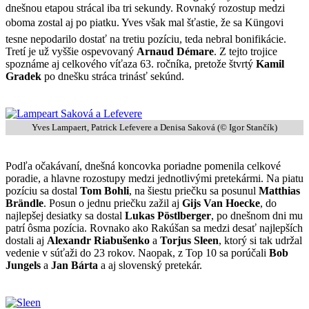
dnešnou etapou strácal iba tri sekundy. Rovnaký rozostup medzi
oboma zostal aj po piatku. Yves však mal šťastie, že sa Küngovi
tesne nepodarilo dostať na tretiu pozíciu, teda nebral bonifikácie.
Tretí je už vyššie ospevovaný
Arnaud Démare
. Z tejto trojice
spoznáme aj celkového víťaza 63. ročníka, pretože štvrtý
Kamil
Gradek
po dnešku stráca trinásť sekúnd.
Yves Lampaert, Patrick Lefevere a Denisa Saková (© Igor Stančík)
Podľa očakávaní, dnešná koncovka poriadne pomenila celkové
poradie, a hlavne rozostupy medzi jednotlivými pretekármi. Na piatu
pozíciu sa dostal
Tom Bohli
, na šiestu priečku sa posunul
Matthias
Brändle
. Posun o jednu priečku zažil aj
Gijs Van Hoecke
, do
najlepšej desiatky sa dostal
Lukas Pöstlberger
, po dnešnom dni mu
patrí ôsma pozícia. Rovnako ako Rakúšan sa medzi desať najlepších
dostali aj
Alexandr Riabušenko
a
Torjus Sleen
, ktorý si tak udržal
vedenie v súťaži do 23 rokov. Naopak, z Top 10 sa porúčali
Bob
Jungels
a
Jan Bárta
a aj slovenský pretekár.