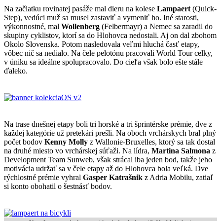
Na začiatku rovinatej pasáže mal dieru na kolese
Lampaert
(Quick-
Step), vedúci muž sa musel zastaviť a vymeniť ho. Iné starosti,
výkonnostné, mal
Wollenberg
(Felbermayr) a Nemec sa zaradil do
skupiny cyklistov, ktorí sa do Hlohovca nedostali. Aj on dal zbohom
Okolo Slovenska. Potom nasledovala veľmi hluchá časť etapy,
vôbec nič sa nedialo. Na čele pelotónu pracovali World Tour celky,
v úniku sa ideálne spolupracovalo. Do cieľa však bolo ešte stále
ďaleko.
Na trase dnešnej etapy boli tri horské a tri šprintérske prémie, dve z
každej kategórie už pretekári prešli. Na oboch vrchárskych bral plný
počet bodov
Kenny Molly
z Wallonie-Bruxelles, ktorý sa tak dostal
na druhé miesto vo vrchárskej súťaži. Na lídra,
Martina Salmona
z
Development Team Sunweb, však strácal iba jeden bod, takže jeho
motivácia udržať sa v čele etapy až do Hlohovca bola veľká. Dve
rýchlostné prémie vyhral
Gasper Katrašnik
z Adria Mobilu, zatiaľ
si konto obohatil o šestnásť bodov.