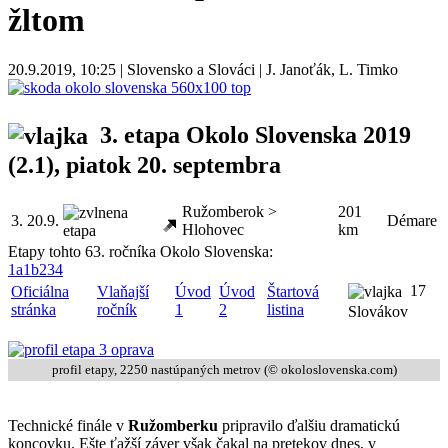
žltom
20.9.2019, 10:25 | Slovensko a Slováci | J. Janoťák, L. Timko
3. etapa Okolo Slovenska 2019
(2.1), piatok 20. septembra
Ružomberok >
201
3.
20.9.
Démare
Hlohovec
km
Etapy tohto 63. ročníka Okolo Slovenska:
1a
1b
2
3
4
17
Oficiálna
Vlaňajší
Úvod
Úvod
Štartová
stránka
ročník
1
2
listina
Slovákov
profil etapy, 2250 nastúpaných metrov (© okoloslovenska.com)
Technické finále v
Ružomberku
pripravilo ďalšiu dramatickú
koncovku. Ešte ťažší záver však čakal na pretekov dnes, v