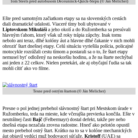
Tom Steels pred autobusom Deceuninck-Quick-Stepu (© Ján Melicher)
Ešte pred samotným začiatkom etapy sa na slovenských cestách
diali dramatické udalosti. Viaceré tímy boli ubytované v
Liptovskom Mikuláši
a jeho okolí a do Ružomberka sa presúvali
hlavným ťahom, ktorý však už roky trápia zápchy. Inak tomu
nebolo ani teraz, dlhé kolóny áut a hlavne dlhé čakanie v nich mohli
ohroziť štart dnešnej etapy. Celú situáciu vyriešila polícia, policajné
motocykle rozrážali cestu tímom a postarali sa o to, že štart etapy
nemusel byť odložený na neskoršiu hodinu, a že na štarte nechýbal
ani jeden z 22 celkov. Nielen pretekári, ale aj obyčajní ľudia sa tak
mohli cítiť ako vo filme.
Tesne pred ostrým štartom (© Ján Melicher)
Presne o pol jednej prebehol slávnostný štart pri Mestskom úrade v
Ružomberku, teda na mieste, kde včerajšia previerka končila. Ešte v
neutrálnej časti
Bajč
(Felbermayr) dostal defekt, takže pre neho
dnešná etapa nezačala zrovna radostne. Hneď ako pelotón opustil
mesto prebehol ostrý štart. Krátko na to sa v kolóne mechanických
áut objavil vedúci muž bodovacej súťaže.
Kristoff
(UAE) sa