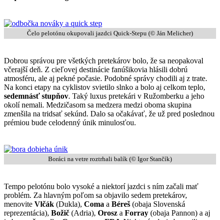
Čelo pelotónu okupovali jazdci Quick-Stepu (© Ján Melicher)
Dobrou správou pre všetkých pretekárov bolo, že sa neopakoval
včerajší deň. Z cieľovej destinácie fanúšikovia hlásili dobrú
atmosféru, ale aj pekné počasie. Podobné správy chodili aj z trate.
Na konci etapy na cyklistov svietilo slnko a bolo aj celkom teplo,
sedemnásť stupňov
. Taký luxus pretekári v Ružomberku a jeho
okolí nemali. Medzičasom sa medzera medzi oboma skupina
zmenšila na tridsať sekúnd. Dalo sa očakávať, že už pred poslednou
prémiou bude celodenný únik minulosťou.
Boráci na vetre roztrhali balík (© Igor Stančík)
Tempo pelotónu bolo vysoké a niektorí jazdci s ním začali mať
problém. Za hlavným poľom sa objavilo sedem pretekárov,
menovite
Vlčák
(Dukla),
Coma
a
Béreš
(obaja Slovenská
reprezentácia),
Božič
(Adria),
Orosz
a
Forray
(obaja Pannon) a aj