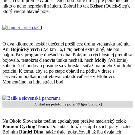
preťal čiaru prémie Grabis. Jeden bod bol v hre aj pre pelotóne, ale
nikto o neho neprejavil záujem. Zobral ho tak
Keisse
(Quick-Step),
ktorý viedol hlavné pole.
O dva kilometre neskôr utečenci prešli cez druhú vrchársku prémiu.
Ani
Bojnický vrch
(2,4 km - 6,1 %) nebol extra dlhý, ale bol
najprudší v programe dnešného dňa. Pokým na rýchlostnej prémii sa
bojovalo, tentokrát členovia úniku nechali, nech
Molly
(Wallonie)
zoberie šesť bodov a posunie sa v horskej súťaži na priebežnú druhú
pozíciu. K tomu, aby sa po etape objavil na pódiu v drese s
červenými bodkami potreboval zabodovať ešte v Hlohovci.
Momentálne na lídra strácal bod.
Pohľad na pelotón z poľa (© Igor Stančík)
Na Okolo Slovenska totálnu apokalypsu prežíva maďarský celok
Pannon Cycling Team
. Do auta si totiž nastúpil už ich piaty jazdec.
Bol ním
Dániel Dina
, takže ďalej pokračovali už iba dvaja ich