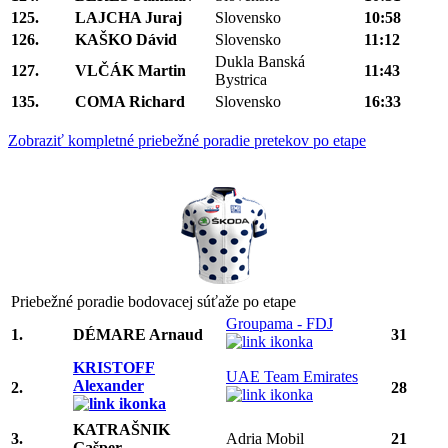
125.
LAJCHA Juraj
Slovensko
10:58
126.
KAŠKO Dávid
Slovensko
11:12
Dukla Banská
127.
VLČÁK Martin
11:43
Bystrica
135.
COMA Richard
Slovensko
16:33
Zobraziť kompletné priebežné poradie pretekov po etape
Priebežné poradie bodovacej súťaže po etape
Groupama - FDJ
1.
DÉMARE Arnaud
31
KRISTOFF
UAE Team Emirates
Alexander
2.
28
KATRAŠNIK
3.
Adria Mobil
21
Gašper