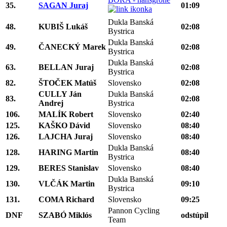
35.
SAGAN Juraj
01:09
Dukla Banská
48.
KUBIŠ Lukáš
02:08
Bystrica
Dukla Banská
49.
ČANECKÝ Marek
02:08
Bystrica
Dukla Banská
63.
BELLAN Juraj
02:08
Bystrica
82.
ŠTOČEK Matúš
Slovensko
02:08
CULLY Ján
Dukla Banská
83.
02:08
Andrej
Bystrica
106.
MALÍK Robert
Slovensko
02:40
125.
KAŠKO Dávid
Slovensko
08:40
126.
LAJCHA Juraj
Slovensko
08:40
Dukla Banská
128.
HARING Martin
08:40
Bystrica
129.
BERES Stanislav
Slovensko
08:40
Dukla Banská
130.
VLČÁK Martin
09:10
Bystrica
131.
COMA Richard
Slovensko
09:25
Pannon Cycling
DNF
SZABÓ Miklós
odstúpil
Team