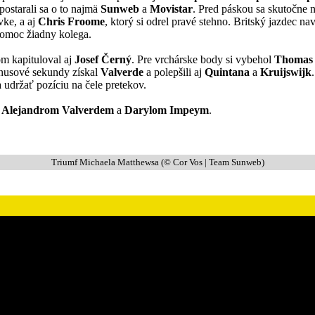
postarali sa o to najmä
Sunweb
a
Movistar
. Pred páskou sa skutočne n
vke, a aj
Chris Froome
, ktorý si odrel pravé stehno. Britský jazdec na
pomoc žiadny kolega.
om kapituloval aj
Josef Černý
. Pre vrchárske body si vybehol
Thomas 
bonusové sekundy získal
Valverde
a polepšili aj
Quintana
a
Kruijswijk
 udržať pozíciu na čele pretekov.
Alejandrom Valverdem
a
Darylom Impeym
.
Triumf Michaela Matthewsa (© Cor Vos | Team Sunweb)