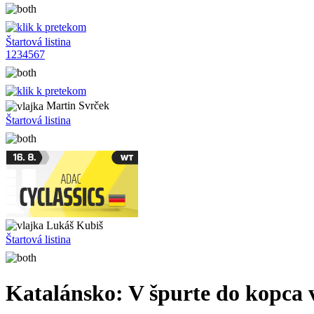
Štartová listina
1
2
3
4
5
6
7
Martin Svrček
Štartová listina
Lukáš Kubiš
Štartová listina
Katalánsko: V špurte do kopca 