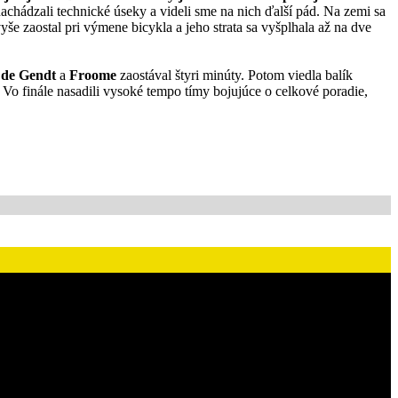
achádzali technické úseky a videli sme na nich ďalší pád. Na zemi sa
vyše zaostal pri výmene bicykla a jeho strata sa vyšplhala až na dve
de Gendt
a
Froome
zaostával štyri minúty. Potom viedla balík
. Vo finále nasadili vysoké tempo tímy bojujúce o celkové poradie,