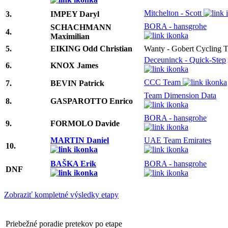
Mitchelton - Scott
3.
IMPEY Daryl
BORA - hansgrohe
SCHACHMANN
4.
Maximilian
5.
EIKING Odd Christian
Wanty - Gobert Cycling 
Deceuninck - Quick-Step
6.
KNOX James
CCC Team
7.
BEVIN Patrick
Team Dimension Data
8.
GASPAROTTO Enrico
BORA - hansgrohe
9.
FORMOLO Davide
MARTIN Daniel
UAE Team Emirates
10.
BAŠKA Erik
BORA - hansgrohe
DNF
Zobraziť kompletné výsledky etapy
Priebežné poradie pretekov po etape