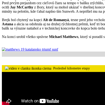
Pred prvým prejazdom cez cieľovú čiaru sa tempo v balíku zrýchlilo, 
ocitli
Jay McCarthy
z Bory, ktorý sa mohol ukázať v dnešnej konco
minúty na pelotón, kde ťahal naplno tím Sunweb. A neprišiel mu na 
Brejk bol chytený na kopci
Alt de Romanyá
, tesne pred jeho vrchol
Astana
a akcia sa odohrala aj na druhej rýchlostnej prémii, keď tri 
balík sa výrazne natiahol a v technickej koncovke do kopca bolo treba
Na konci urobil všetko správne
Michael Matthews
, ktorý si poradil s
Posledné kilometre etapy