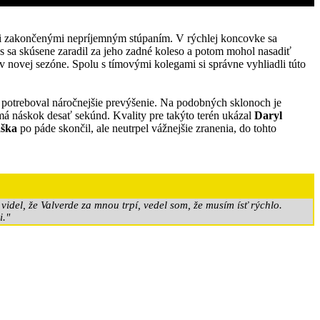
kmi zakončenými nepríjemným stúpaním. V rýchlej koncovke sa
ews sa skúsene zaradil za jeho zadné koleso a potom mohol nasadiť
 v novej sezóne. Spolu s tímovými kolegami si správne vyhliadli túto
by potreboval náročnejšie prevýšenie. Na podobných sklonoch je
á náskok desať sekúnd. Kvality pre takýto terén ukázal
Daryl
aška
po páde skončil, ale neutrpel vážnejšie zranenia, do tohto
idel, že Valverde za mnou trpí, vedel som, že musím ísť rýchlo.
i."