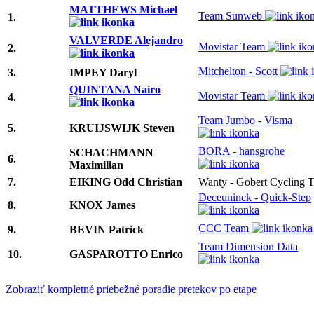
MATTHEWS Michael
Team Sunweb
1.
VALVERDE Alejandro
Movistar Team
2.
Mitchelton - Scott
3.
IMPEY Daryl
QUINTANA Nairo
Movistar Team
4.
Team Jumbo - Visma
5.
KRUIJSWIJK Steven
BORA - hansgrohe
SCHACHMANN
6.
Maximilian
7.
EIKING Odd Christian
Wanty - Gobert Cycling 
Deceuninck - Quick-Step
8.
KNOX James
CCC Team
9.
BEVIN Patrick
Team Dimension Data
10.
GASPAROTTO Enrico
Zobraziť kompletné priebežné poradie pretekov po etape