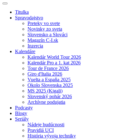
Titulka
Spravodajstvo
Preteky vo svete
Novinky zo sveta
Slovensko a Slováci
Magazín C-I.sk
Inzercia
Kalendáre
Kalendár World Tour 2026
Kalendár Pro a 1. kat 2026
Tour de France 2026
Giro d'Italia 2026
Vuelta a Espaňa 2025
Okolo Slovenska 2025
MS 2025 (Kigali)
Slovenský pohár 2026
Archívne podujatia
Podcasty
Blogy
Seriály
Nádeje budúcnosti
Pravidlá UCI
História vývoja techniky