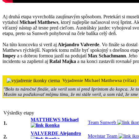
Aj druhá etapa vyvrcholila zaujímavým spôsobom. Pretekári si musel
vytiahol
Michael Matthews
, ktorý najlepšie načasoval svoj šprint. 
víťazný nástup až tesne pred cieľom. Austrálsky jazdec vybojoval svoj
etapu, preto sa Sunweb pohyboval na čele balíka celý deň.
Na túto koncovku si veril aj
Alejandro Valverde
. Vo finále sa dosta
Matthews rýchlejší. Napriek tomu môže byť spokojný s dnešnou etap
Impey
a s dobrou formou jazdí na podujatí
Max Schachmann
. Jeho
incidentu sa zaplietol aj
Rafal Majka
a na konci zastavili rovnaké p
Vyjadrenie Michael Matthewsa (víťaz)
"Bolo to náročné finále, ale veril som si pred šprintom do kopca. Je 
Musím sa poďakovať môjmu tímu, že mi stále veril, a som rád, že sme z
Výsledky etapy
MATTHEWS Michael
Team Sunweb
1.
VALVERDE Alejandro
Movistar Team
2.