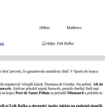
180km
Matthews
Erik Baška
ina
 šesť percent, čo garantovalo atraktívny finiš. V špurte do kopca
žili zopakovať včerajší kúsok Thomasa de Gendta. Na prémii
Alt de
Sunweb
. Aktívne pôsobil najmä Sunweb, pretože dnešný finiš mal
Aj na kopci
Port de Santa Pellaia
sa presadil
Minnaard
a pelotón tu
l aj Erik Baška a slovenský jazdec takisto na podujatí skončil.