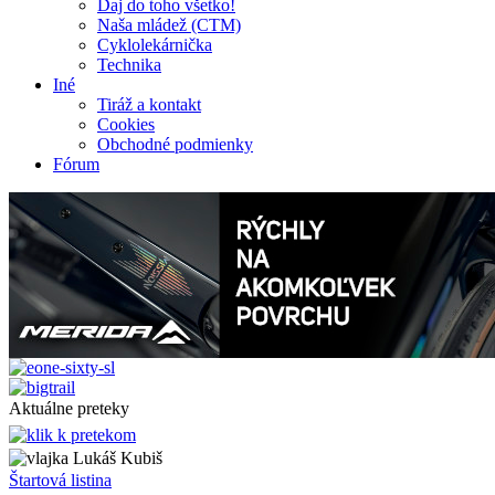
Daj do toho všetko!
Naša mládež (CTM)
Cyklolekárnička
Technika
Iné
Tiráž a kontakt
Cookies
Obchodné podmienky
Fórum
Aktuálne preteky
Lukáš Kubiš
Štartová listina