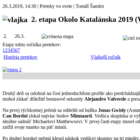
26.3.2019, 14:30 | Preteky vo svete | Tomáš Šandor
2. etapa Okolo Katalánska 2019
(
2.
26.3.
Etapy tohto ročníka pretekov:
1
2
3
4
5
6
7
História pretekov
Vlaňajší ročník
Druhý deň sa odohral na čosi jednoduchšom profile ako predchádzajúca
mohol získať dôležité bonusové sekundy
Alejandro Valverde
a presa
Na prvej rýchlostnej prémii sa oddelili od balíka
Jonas Gwisly
(Astan
Can Bordoi
získal najviac bodov
Minnaard
. Vedúca skupinka si vy
ideálne sadnúť Michaelovi Matthewsovi. V prvej časti etapy musel o
znížil svoje manko na päť minút.
Po druhej horskej prémii klesol náskok vedúcej skupiny na tri minúty,