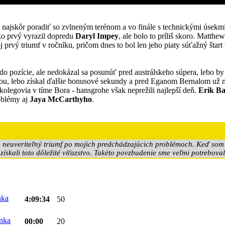
i najskôr poradiť so zvlneným terénom a vo finále s technickými úse
Ako prvý vyrazil dopredu
Daryl Impey
, ale bolo to príliš skoro. Matth
 prvý triumf v ročníku, pričom dnes to bol len jeho piaty súťažný štart
l do pozície, ale nedokázal sa posunúť pred austrálskeho súpera, lebo 
ou, lebo získal ďalšie bonusové sekundy a pred Eganom Bernalom už m
 kolegovia v tíme Bora - hansgrohe však neprežili najlepší deň.
Erik B
roblémy aj
Jaya McCarthyho
.
to neuveriteľný triumf po mojich predchádzajúcich problémoch. Keď som v
ískali toto dôležité víťazstvo. Takéto povzbudenie sme veľmi potreboval
4:09:34
50
00:00
20