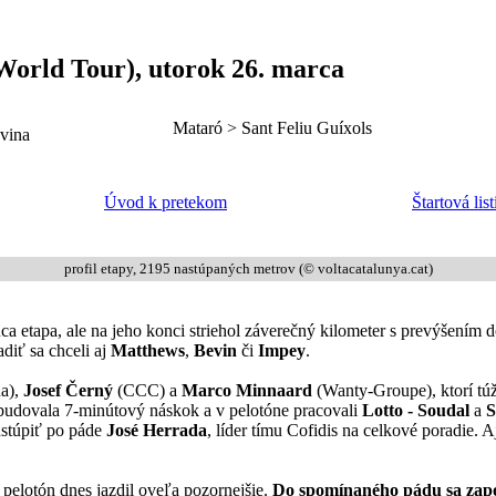
World Tour), utorok 26. marca
Mataró > Sant Feliu Guíxols
Úvod k pretekom
Štartová list
profil etapy, 2195 nastúpaných metrov (© voltacatalunya.cat)
 etapa, ale na jeho konci striehol záverečný kilometer s prevýšením do
diť sa chceli aj
Matthews
,
Bevin
či
Impey
.
a),
Josef Černý
(CCC) a
Marco Minnaard
(Wanty-Groupe), ktorí tú
budovala 7-minútový náskok a v pelotóne pracovali
Lotto - Soudal
a
dstúpiť po páde
José Herrada
, líder tímu Cofidis na celkové poradie. 
 pelotón dnes jazdil oveľa pozornejšie.
Do spomínaného pádu sa zapoji