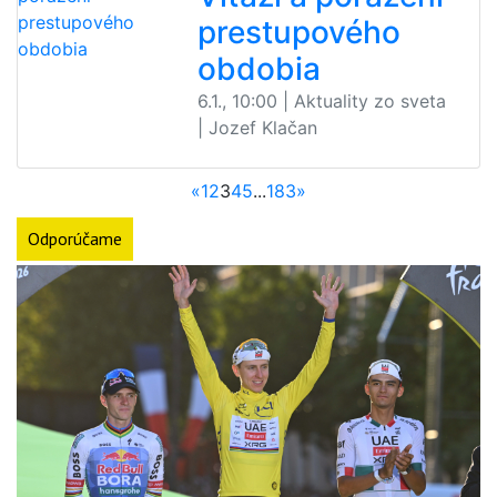
prestupového
obdobia
6.1., 10:00 | Aktuality zo sveta
| Jozef Klačan
«
1
2
3
4
5
...
183
»
Odporúčame