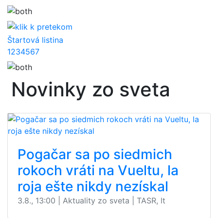
Štartová listina
1
2
3
4
5
6
7
Novinky zo sveta
Pogačar sa po siedmich
rokoch vráti na Vueltu, la
roja ešte nikdy nezískal
3.8., 13:00 | Aktuality zo sveta | TASR, lt