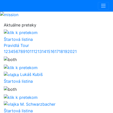
Aktuálne preteky
Štartová listina
Pravidlá Tour
1
2
3
4
5
6
7
8
9
10
11
12
13
14
15
16
17
18
19
20
21
Lukáš Kubiš
Štartová listina
M. Schwarzbacher
Štartová listina