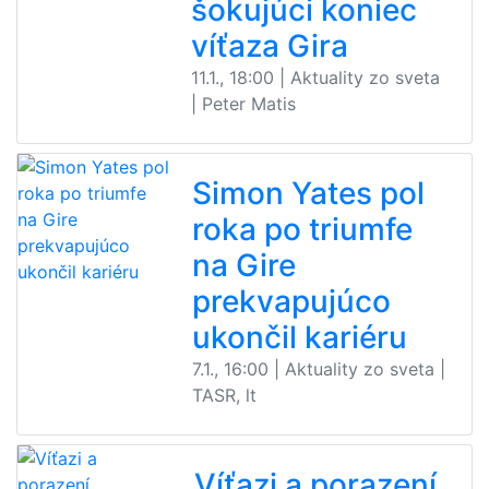
šokujúci koniec
víťaza Gira
11.1., 18:00 | Aktuality zo sveta
| Peter Matis
Simon Yates pol
roka po triumfe
na Gire
prekvapujúco
ukončil kariéru
7.1., 16:00 | Aktuality zo sveta |
TASR, lt
Víťazi a porazení