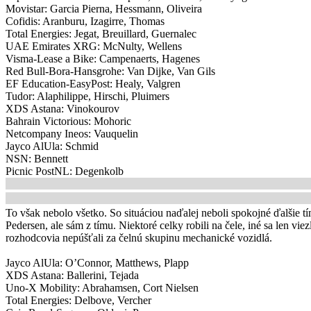
Movistar: Garcia Pierna, Hessmann, Oliveira
Cofidis: Aranburu, Izagirre, Thomas
Total Energies: Jegat, Breuillard, Guernalec
UAE Emirates XRG: McNulty, Wellens
Visma-Lease a Bike: Campenaerts, Hagenes
Red Bull-Bora-Hansgrohe: Van Dijke, Van Gils
EF Education-EasyPost: Healy, Valgren
Tudor: Alaphilippe, Hirschi, Pluimers
XDS Astana: Vinokourov
Bahrain Victorious: Mohoric
Netcompany Ineos: Vauquelin
Jayco AlUla: Schmid
NSN: Bennett
Picnic PostNL: Degenkolb
To však nebolo všetko. So situáciou naďalej neboli spokojné ďalšie tím
Pedersen, ale sám z tímu. Niektoré celky robili na čele, iné sa len v
rozhodcovia nepúšťali za čelnú skupinu mechanické vozidlá.
Jayco AlUla: O’Connor, Matthews, Plapp
XDS Astana: Ballerini, Tejada
Uno-X Mobility: Abrahamsen, Cort Nielsen
Total Energies: Delbove, Vercher