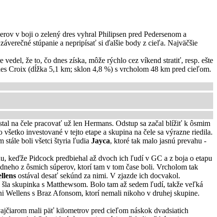
perov v boji o zelený dres vyhral Philipsen pred Pedersenom a
verečné stúpanie a nepripísať si ďalšie body z cieľa. Najväčšie
vedel, že to, čo dnes získa, môže rýchlo cez víkend stratiť, resp. ešte
es Croix (dĺžka 5,1 km; sklon 4,8 %) s vrcholom 48 km pred cieľom.
stal na čele pracovať už len Hermans. Odstup sa začal blížiť k ôsmim
 všetko investované v tejto etape a skupina na čele sa výrazne riedila.
stále boli všetci štyria ľudia
Jayca
, ktoré tak malo jasnú prevahu -
nu, keďže Pidcock predbiehal až dvoch ich ľudí v GC a z boja o etapu
dneho z ôsmich súperov, ktorí tam v tom čase boli. Vrcholom tak
llens
ostával desať sekúnd za nimi. V zjazde ich docvakol.
imi šla skupinka s Matthewsom. Bolo tam až sedem ľudí, takže veľká
ani Wellens s Braz Afonsom, ktorí nemali nikoho v druhej skupine.
Švajčiarom mali päť kilometrov pred cieľom náskok dvadsiatich