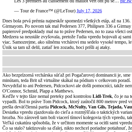
Les 3 premiers au classement du maillot vert ont pu se…
pic.t
— Tour de France™ (@LeTour)
July 17, 2026
Dnes bola prvá prémia najneskôr spomedzi všetkých etáp, až na 136. k
Girmayom. Po novom tak mal Pedersen 377, Philipsen 336 a Girmay 333
papierové predpoklady mal na to práve Pedersen, no to zasa všetci ostat
Medzera sa neustále zvyšovala, pretože ľudia vpredu bojovali aj sami p
viac. Samozrejme, ako silnému vrchárovi mu sedelo vysoké tempo, le
Únik sa tam už delil, zatiaľ len zozadu, hoci prišli aj ataky.
Ako bezprízorná vrchárska súťaž pri Pogačarovej dominancii je, sme v
minútam, teda Brit už virtuálne skákal na pódium v celkovom poradí
Nevydržal to ani Pedersen, Pidcockovi ale došli pomocníci, takže nema
O'Connor, Schmid, Plapp a Matthews.
Keďže v tejto fáze nemal preteky pod kontrolou
Lidl-Trek
, čo je na
vypadli. Bol to práve Tom Pidcock, ktorý zaútočil 800 metrov pred v
prešla deväťčlenná partia
Pidcock, McNulty, Van Gils, Tejada, Va
Desiatka vpredu zjazdovala do cieľa a rozmýšľala o taktických varian
hrozba. No zároveň tam boli viacerí tímoví kolegovia tých vpredu, tak
Veľká cukatúra spôsobila, že v určitom momente sa ocitli sami vpred
Čo sa stalo? taktizovalo sa ďalej, nikto nechcel poriadne potiahnuť,