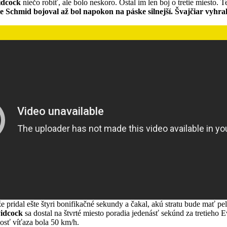
idcock
niečo robiť, ale bolo neskoro. Ostal im len boj o tretie miesto. 
le Schmid bojoval až bol napokon na páske silnejší. Švajčiar vyhra
že pridal ešte štyri bonifikačné sekundy a čakal, akú stratu bude mať p
idcock
sa dostal na štvrté miesto poradia jedenásť sekúnd za tretieho
losť víťaza bola 50 km/h.