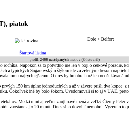
), piatok
Dole > Belfort
Štartová listina
profil, 2400 nastúpaných metrov (© letour.fr)
 ročníka. Napokon sa to potvrdilo nie len v boji o celkové poradie, kd
miách a typických Saganovským štýlom ide za zeleným dresom napriek tom
ovovala tomu najrýchlejšiemu. O dres by ho obrala už len neočakávaná u
o prvých 150 km úplne jednoduchých a až v závere prišli dva kopce, z t
 úniku. Čokoľvek iné by bolo šokom. Uvedomovali si to aj v UAE, pretož
 pretekárov. Medzi nimi aj veľmi zaujímavé mená a veľký Čierny Peter
ón zaostane aj o 20 minút. Dnes si to dovoliť nemohol. Vyzeralo to pr