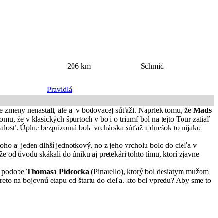
206 km
Schmid
Pravidlá
e zmeny nenastali, ale aj v bodovacej súťaži. Napriek tomu, že
Mads
u, že v klasických špurtoch v boji o triumf bol na tejto Tour zatiaľ
dalosť. Úplne bezprizorná bola vrchárska súťaž a dnešok to nijako
oho aj jeden dlhší jednotkový, no z jeho vrcholu bolo do cieľa v
e od úvodu skákali do úniku aj pretekári tohto tímu, ktorí zjavne
 v podobe
Thomasa Pidcocka
(Pinarello), ktorý bol desiatym mužom
eto na bojovnú etapu od štartu do cieľa. kto bol vpredu? Aby sme to