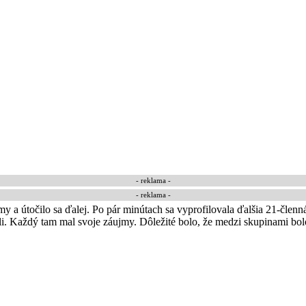
- reklama -
- reklama -
y a útočilo sa ďalej. Po pár minútach sa vyprofilovala ďalšia 21-členná
iezli. Každý tam mal svoje záujmy. Dôležité bolo, že medzi skupinami bo