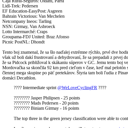
Caja Rural-Seguros: Oldani, Parra
Lidl-Trek: Pedersen
EF Education-EasyPost: Asgreen
Bahrain Victorious: Van Mechelen
Netcompany Ineos: Tarling
NSN: Girmay, Van Asbroeck
Lotto Intermarché: Craps
Groupama-FDJ United: Braz Afonso
Picnic PostNL: Dhondt
Tento boj znamenal, že sa šlo naďalej extrémne rýchlo, prvé dve hodi
však už boli dakí frustrovaní a dehydrovaní, že sa prepadali z prvej 
že sa Pidcock približoval k skákaniu súperov v GC. Jemu tento boj ve
Mordovačka sa skončila 92 km pred cieľom v čase, keď mal pelotón s
člennej mega skupine po päť pretekárov. Štyria tam boli ľudia z Pina
domáci Decathlon.
???? Intermediate sprint
@WeLoveCyclingFR
????
???????? Jasper Philipsen - 25 points
???????? Mads Pedersen - 20 points
???????? Biniam Girmay - 16 points
The top three in the green jersey classification were able to conte