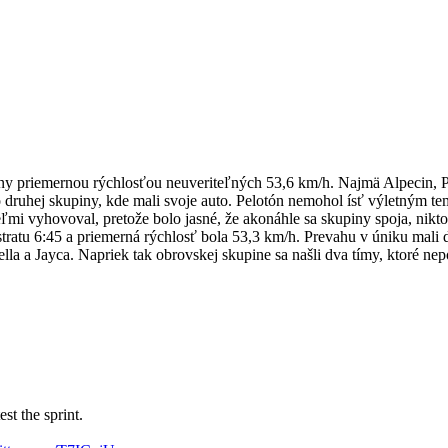
ny priemernou rýchlosťou neuveriteľných 53,6 km/h. Najmä Alpecin, Pina
do druhej skupiny, kde mali svoje auto. Pelotón nemohol ísť výletným te
ľmi vyhovoval, pretože bolo jasné, že akonáhle sa skupiny spoja, nikto
tratu 6:45 a priemerná rýchlosť bola 53,3 km/h. Prevahu v úniku mali
rella a Jayca. Napriek tak obrovskej skupine sa našli dva tímy, ktoré n
st the sprint.