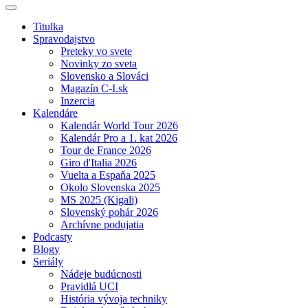
Titulka
Spravodajstvo
Preteky vo svete
Novinky zo sveta
Slovensko a Slováci
Magazín C-I.sk
Inzercia
Kalendáre
Kalendár World Tour 2026
Kalendár Pro a 1. kat 2026
Tour de France 2026
Giro d'Italia 2026
Vuelta a Espaňa 2025
Okolo Slovenska 2025
MS 2025 (Kigali)
Slovenský pohár 2026
Archívne podujatia
Podcasty
Blogy
Seriály
Nádeje budúcnosti
Pravidlá UCI
História vývoja techniky