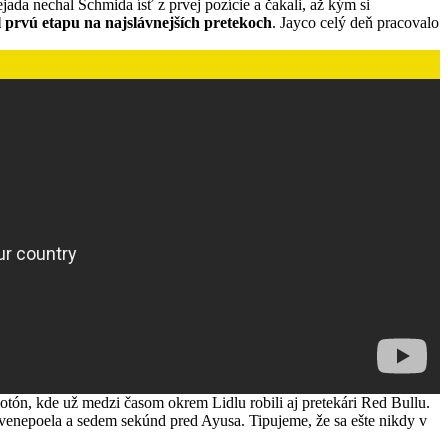
Tejada nechal Schmida ísť z prvej pozície a čakali, až kým si
l prvú etapu na najslávnejších pretekoch
. Jayco celý deň pracovalo
elotón, kde už medzi časom okrem Lidlu robili aj pretekári Red Bullu.
 Evenepoela a sedem sekúnd pred Ayusa. Tipujeme, že sa ešte nikdy v