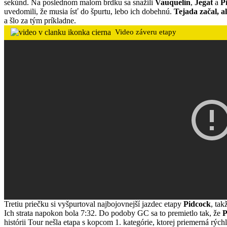
sekúnd. Na poslednom malom brdku sa snažili
Vauquelin
,
Jegat
a
P
uvedomili, že musia ísť do špurtu, lebo ich dobehnú.
Tejada začal, a
a šlo za tým príkladne.
Video záveru etapy
Tretiu priečku si vyšpurtoval najbojovnejší jazdec etapy
Pidcock
, tak
Ich strata napokon bola 7:32. Do podoby GC sa to premietlo tak, že
P
histórii Tour nešla etapa s kopcom 1. kategórie, ktorej priemerná rých