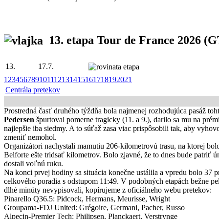
13. etapa Tour de France 2026
(GT
13.
17.7.
1
2
3
4
5
6
7
8
9
10
11
12
13
14
15
16
17
18
19
20
21
Centrála pretekov
Prostredná časť druhého týždňa bola najmenej rozhodujúca pasáž tohto
Pedersen
špurtoval pomerne tragicky (11. a 9.), darilo sa mu na pré
najlepšie iba siedmy. A to súťaž zasa viac prispôsobili tak, aby vyh
zmeniť nemohol.
Organizátori nachystali mamutiu 206-kilometrovú trasu, na ktorej bol
Belforte ešte tridsať kilometrov. Bolo zjavné, že to dnes bude patriť
dostali voľnú ruku.
Na konci prvej hodiny sa situácia konečne ustálila a vpredu bolo 37
celkového poradia s odstupom 11:49. V podobných etapách bežne pelot
dlhé minúty nevypisovali, kopírujeme z oficiálneho webu pretekov:
Pinarello Q36.5: Pidcock, Hermans, Meurisse, Wright
Groupama-FDJ United: Grégoire, Germani, Pacher, Russo
Alpecin-Premier Tech: Philipsen, Planckaert, Verstrynge