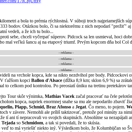
witter.com/T7ICpjUnxy
ilometri a bola to prémia rýchlostná. V súboji troch najpriamejších sú
 bodov. Otázkou bolo, či sa niektorému z nich nepodarí "prežiť" aj zá
ní vedeli, a že ich tu bolo...
roti sebe, chceli vyčerpať súperov. Pidcock sa len usmieval, hoci dobre 
bo mal veľkú šancu aj na etapový triumf. Prvým kopcom dňa bol Col d
- reklama -
-
reklama
-
- reklama -
-
reklama
-
ideli na vrchole kopca, kde sa nikto nezdvihol pre body. Pidcockovi o
. V ťažšom kopci
Ballon d'Alsace
(dĺžka 8,9 km; sklon 6,9 %) sa zrátalo
l to celkom pod kontrolou. Po preosiatí úniku na tretinu pretekárov tam 
 tejto Tour skôr výnimka,
Mathias Vacek
začal pracovať na čele pelotó
rcholom kopca, napriek enormnej snahe sa mu ale nepodarilo zbaviť žia
uquelin, Plapp, Schmid, Braz Afonso
a
Jegat
. Čo meno, to pojem.
We
toch v závere. Nemohli ale príliš taktizovať, pretože pol minúty za n
že tí ani tí nepracovali vo svojich skupinách. Absolútne sa nezapájali 
u
Tejada
so
Schmidom
, a tak si povedali, že to skúsia.
 že veď to má vyriešiť niekto iný. Výsledkom bolo, že Kolumbijčan so 