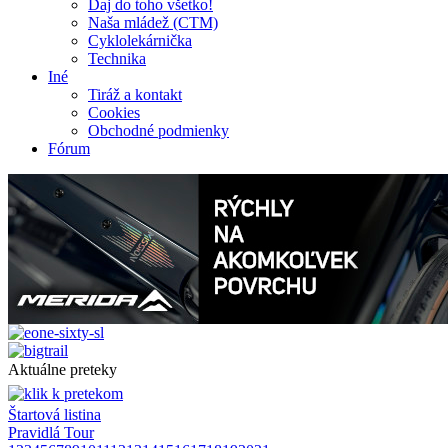
Daj do toho všetko!
Naša mládež (CTM)
Cyklolekárnička
Technika
Iné
Tiráž a kontakt
Cookies
Obchodné podmienky
Fórum
Aktuálne preteky
Štartová listina
Pravidlá Tour