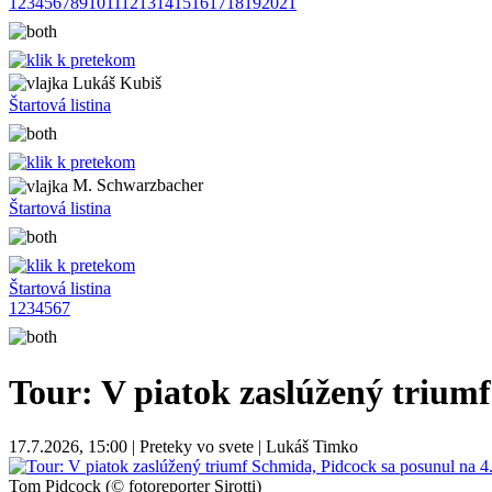
1
2
3
4
5
6
7
8
9
10
11
12
13
14
15
16
17
18
19
20
21
Lukáš Kubiš
Štartová listina
M. Schwarzbacher
Štartová listina
Štartová listina
1
2
3
4
5
6
7
Tour: V piatok zaslúžený trium
17.7.2026, 15:00 | Preteky vo svete | Lukáš Timko
Tom Pidcock (© fotoreporter Sirotti)