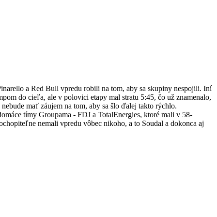
rello a Red Bull vpredu robili na tom, aby sa skupiny nespojili. Iní
mpom do cieľa, ale v polovici etapy mal stratu 5:45, čo už znamenalo,
 nebude mať záujem na tom, aby sa šlo ďalej takto rýchlo.
 domáce tímy Groupama - FDJ a TotalEnergies, ktoré mali v 58-
epochopiteľne nemali vpredu vôbec nikoho, a to Soudal a dokonca aj