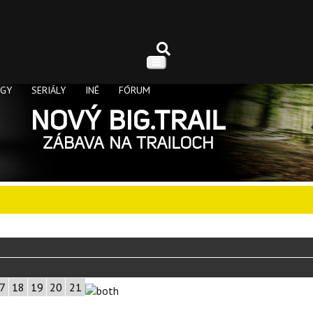
OGY
SERIÁLY
INÉ
FÓRUM
7
18
19
20
21