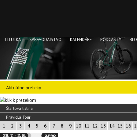
TITULKA
SPRAVODAJSTVO
KALENDÁRE
PODCASTY
BL
Aktuálne preteky
Štartová listina
Pravidlá Tour
1
2
3
4
5
6
7
8
9
10
11
12
13
14
15
16
1