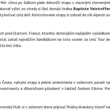
 Nór včera po ťažkom páde dokončil etapu s viacerými zlomeným
kovať výlet zo stredy si išiel domáci hrdina
Baptiste Veistroffe
y kolísal celý deň. Kontrolovanie etapy si zobrali do rúk Alpecin so
roch pred štartom. Franúz, ktorého doterajším najlepšim výsledkom
 stal zatiaľ najväčším kandidátom na toto ocenie za celú Tour d
tlo bez lídra.
 Česka, vyhraté etapy a pekné umiestnenia v celkovom poradí n
nvestments a dlhoročnom pôsobení v taktiež českom Elkove. Pre
ovenský Hulk si v zelenom drese pripísal finálny dvanásty triumf n