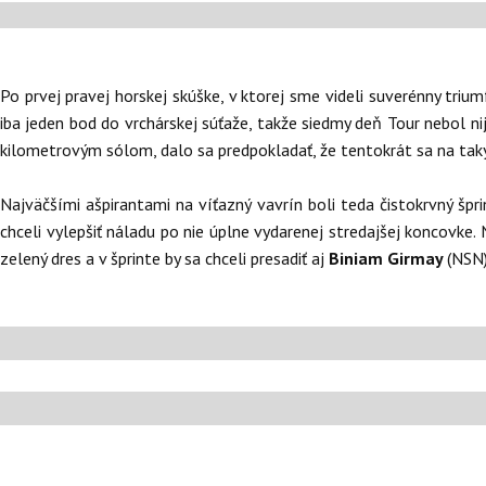
Po prvej pravej horskej skúške, v ktorej sme videli suverénny triu
iba jeden bod do vrchárskej súťaže, takže siedmy deň Tour nebol ni
kilometrovým sólom, dalo sa predpokladať, že tentokrát sa na tak
Najväčšími ašpirantami na víťazný vavrín boli teda čistokrvný špri
chceli vylepšiť náladu po nie úplne vydarenej stredajšej koncovke. 
zelený dres a v šprinte by sa chceli presadiť aj
Biniam Girmay
(NSN