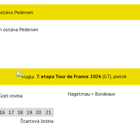
 ostáva Pedersen
7. etapa Tour de France 2026
(GT), piatok
Hagetmau > Bordeaux
16
17
18
19
20
21
Štartová listina