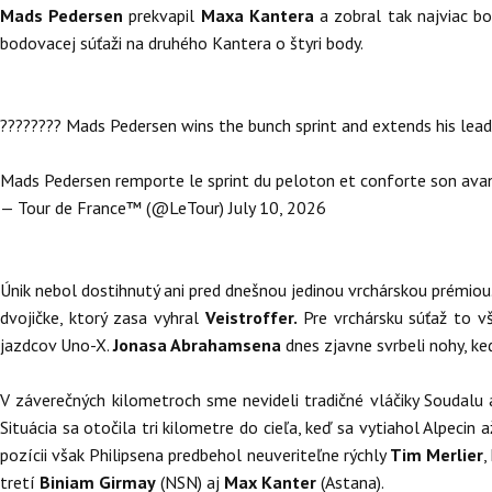
Mads Pedersen
prekvapil
Maxa Kantera
a zobral tak najviac b
bodovacej súťaži na druhého Kantera o štyri body.
???????? Mads Pedersen wins the bunch sprint and extends his lead i
Mads Pedersen remporte le sprint du peloton et conforte son avan
— Tour de France™ (@LeTour)
July 10, 2026
Únik nebol dostihnutý ani pred dnešnou jedinou vrchárskou prémiou
dvojičke, ktorý zasa vyhral
Veistroffer.
Pre vrchársku súťaž to 
jazdcov Uno-X.
Jonasa Abrahamsena
dnes zjavne svrbeli nohy, ke
V záverečných kilometroch sme nevideli tradičné vláčiky Soudalu 
Situácia sa otočila tri kilometre do cieľa, keď sa vytiahol Alpecin
pozícii však Philipsena predbehol neuveriteľne rýchly
Tim Merlier
,
tretí
Biniam Girmay
(NSN) aj
Max Kanter
(Astana).