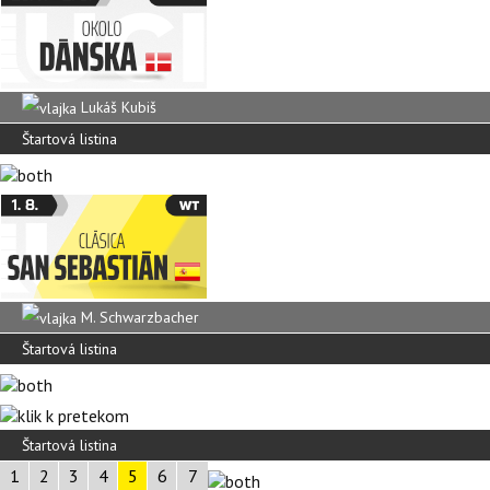
Lukáš Kubiš
Štartová listina
M. Schwarzbacher
Štartová listina
Štartová listina
1
2
3
4
5
6
7