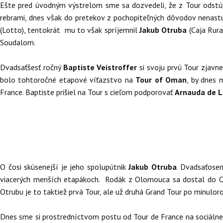
Ešte pred úvodným výstrelom sme sa dozvedeli, že z Tour odstúp
rebrami, dnes však do pretekov z pochopiteľných dôvodov nenastúp
(Lotto), tentokrát mu to však spríjemnil
Jakub Otruba
(Caja Rura
Soudalom.
Dvadsaťšesť ročný
Baptiste Veistroffer
si svoju prvú Tour zjavn
bolo tohtoročné etapové víťazstvo na
Tour of Oman
, by dnes 
France. Baptiste prišiel na Tour s cieľom podporovať
Arnauda de L
O čosi skúsenejší je jeho spolupútnik
Jakub Otruba
. Dvadsaťose
viacerých menších etapákoch. Rodák z Olomouca sa dostal do C
Otrubu je to taktiež prvá Tour, ale už druhá Grand Tour po minuloro
Dnes sme si prostredníctvom postu od Tour de France na sociálnej