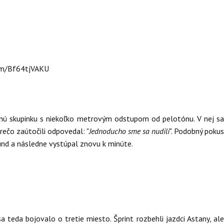
com/Bf64tjVAKU
ennú skupinku s niekoľko metrovým odstupom od pelotónu. V nej s
rečo zaútočili odpovedal: "
Jednoducho sme sa nudili
". Podobný poku
kúnd a následne vystúpal znovu k minúte.
a teda bojovalo o tretie miesto. Šprint rozbehli jazdci Astany, ale