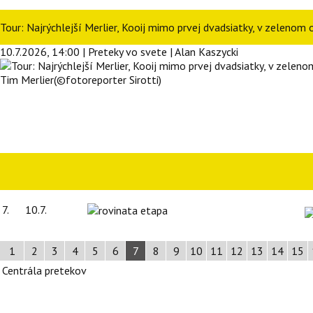
Tour: Najrýchlejší Merlier, Kooij mimo prvej dvadsiatky, v zelenom
10.7.2026, 14:00 | Preteky vo svete | Alan Kaszycki
Tim Merlier(©fotoreporter Sirotti)
7.
10.7.
1
2
3
4
5
6
7
8
9
10
11
12
13
14
15
Centrála pretekov