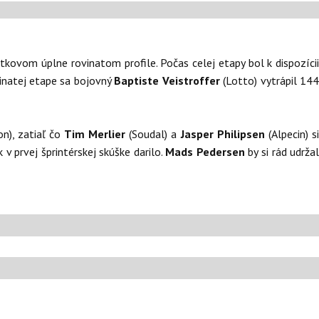
iatkovom úplne rovinatom profile. Počas celej etapy bol k dispozíci
vinatej etape sa bojovný
Baptiste Veistroffer
(Lotto) vytrápil 14
n), zatiaľ čo
Tim Merlier
(Soudal) a
Jasper Philipsen
(Alpecin) s
v prvej šprintérskej skúške darilo.
Mads Pedersen
by si rád udrža