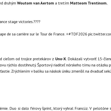
pred druhým
Woutom van Aertom
a tretím
Matteom Trentinom.
ance stage victories.????
tape de sa carrière sur le Tour de France. ⭐
#TDF2026
pic.twitter.
ed cieľom od trojice pretekárov z
Uno-X
. Dokázali vytvoriť 15-čl
ovu rýchlo dostihnutý. Športový riaditeľ nórskeho tímu na otázku p
 šťastie. Zrýchlením v balíku sa náskok úniku zmenšil na dvadsať se
mie. Duo si dalo férovy šprint, ktorý vyhral Francúz. V pelotóne s