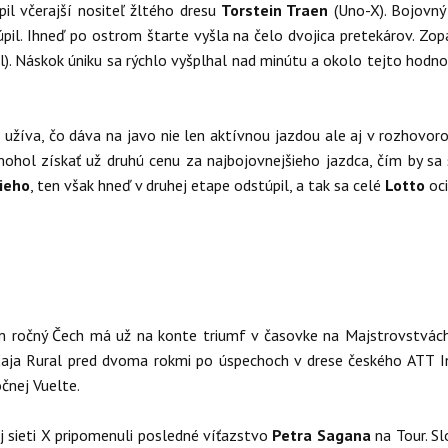
il včerajší nositeľ žltého dresu
Torstein Traen
(Uno-X). Bojovný
il. Ihneď po ostrom štarte vyšla na čelo dvojica pretekárov. Zopa
l). Náskok úniku sa rýchlo vyšplhal nad minútu a okolo tejto hodnot
e užíva, čo dáva na javo nie len aktívnou jazdou ale aj v rozhovo
mohol získať už druhú cenu za najbojovnejšieho jazdca, čím by sa
ieho
, ten však hneď v druhej etape odstúpil, a tak sa celé
Lotto
oci
m ročný Čech má už na konte triumf v časovke na Majstrovstvách
aja Rural pred dvoma rokmi po úspechoch v drese českého ATT I
čnej Vuelte.
 sieti X pripomenuli posledné víťazstvo
Petra Sagana
na Tour. Sl