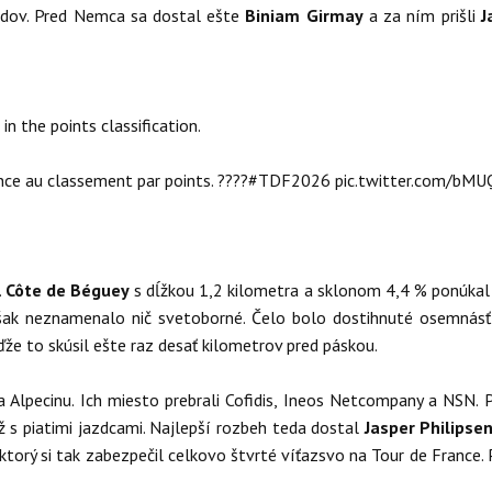
odov. Pred Nemca sa dostal ešte
Biniam Girmay
a za ním prišli
J
n the points classification.
ce au classement par points. ????
#TDF2026
pic.twitter.com/bM
.
Côte de Béguey
s dĺžkou 1,2 kilometra a sklonom 4,4 % ponúkal 
však neznamenalo nič svetoborné. Čelo bolo dostihnuté osemnásť
ďže to skúsil ešte raz desať kilometrov pred páskou.
a Alpecinu. Ich miesto prebrali Cofidis, Ineos Netcompany a NSN. 
 až s piatimi jazdcami. Najlepší rozbeh teda dostal
Jasper Philipse
 ktorý si tak zabezpečil celkovo štvrté víťazsvo na Tour de France.