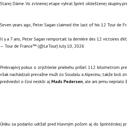
Starej Dáme. Vo zvlnenej etape vyhral šprint oklieštenej skupiny 
Seven years ago, Peter Sagan claimed the last of his 12 Tour de Fr
Il y a 7 ans, Peter Sagan remportait la dernière des 12 victoires d’é
— Tour de France™ (@LeTour)
July 10, 2026
Prekvapivý pokus o zrýchlenie priebehu prišiel 112 kilometrom pr
však nachádzali prevažne muži zo Soudalu a Alpecinu, takže boli zn
predviedol o čosi neskôr aj
Mads Pedersen
, ale ani jemu neprialo
Úniku sa podarilo udržať pred hlavným poľom aj do šprintérskej pré