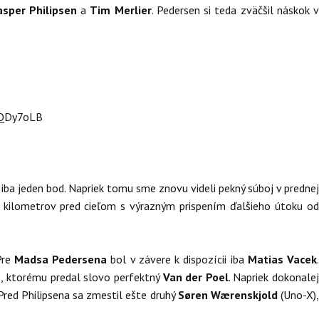
asper Philipsen
a
Tim Merlier
. Pedersen si teda zväčšil náskok 
UQDy7oLB
iba jeden bod. Napriek tomu sme znovu videli pekný súboj v prednej
 kilometrov pred cieľom s výrazným prispením ďalšieho útoku o
Pre
Madsa Pedersena
bol v závere k dispozícii iba
Matias Vacek
.
n
, ktorému predal slovo perfektný
Van der Poel
. Napriek dokonale
 Pred Philipsena sa zmestil ešte druhý
Søren Wærenskjold
(Uno-X)