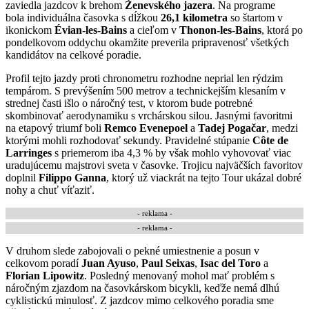
zaviedla jazdcov k brehom
Ženevského jazera
. Na programe
bola individuálna časovka s dĺžkou
26,1 kilometra
so štartom v
ikonickom
Évian-les-Bains
a cieľom v
Thonon-les-Bains
, ktorá po
pondelkovom oddychu okamžite preverila pripravenosť všetkých
kandidátov na celkové poradie.
Profil tejto jazdy proti chronometru rozhodne neprial len rýdzim
tempárom. S prevýšením 500 metrov a technickejším klesaním v
strednej časti išlo o náročný test, v ktorom bude potrebné
skombinovať aerodynamiku s vrchárskou silou. Jasnými favoritmi
na etapový triumf boli
Remco Evenepoel
a
Tadej Pogačar
, medzi
ktorými mohli rozhodovať sekundy. Pravidelné stúpanie
Côte de
Larringes
s priemerom iba 4,3 % by však mohlo vyhovovať viac
uradujúcemu majstrovi sveta v časovke. Trojicu najväčších favoritov
doplnil
Filippo Ganna
, ktorý už viackrát na tejto Tour ukázal dobré
nohy a chuť víťaziť.
- reklama -
- reklama -
V druhom slede zabojovali o pekné umiestnenie a posun v
celkovom poradí
Juan Ayuso
,
Paul Seixas
,
Isac del Toro
a
Florian Lipowitz
. Posledný menovaný mohol mať problém s
náročným zjazdom na časovkárskom bicykli, keďže nemá dlhú
cyklistickú minulosť. Z jazdcov mimo celkového poradia sme