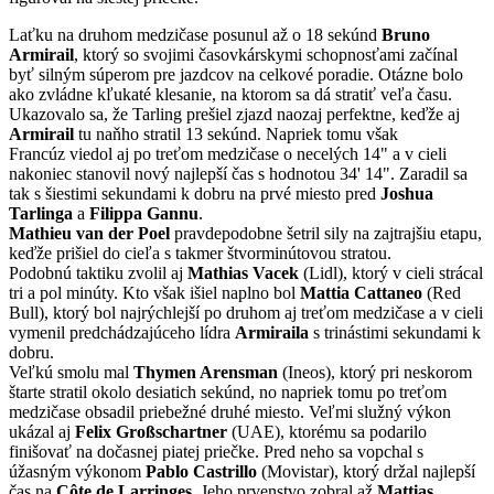
Laťku na druhom medzičase posunul až o 18 sekúnd
Bruno
Armirail
, ktorý so svojimi časovkárskymi schopnosťami začínal
byť silným súperom pre jazdcov na celkové poradie. Otázne bolo
ako zvládne kľukaté klesanie, na ktorom sa dá stratiť veľa času.
Ukazovalo sa, že Tarling prešiel zjazd naozaj perfektne, keďže aj
Armirail
tu naňho stratil 13 sekúnd. Napriek tomu však
Francúz viedol aj po treťom medzičase o necelých 14" a v cieli
nakoniec stanovil nový najlepší čas s hodnotou 34' 14". Zaradil sa
tak s šiestimi sekundami k dobru na prvé miesto pred
Joshua
Tarlinga
a
Filippa Gannu
.
Mathieu van der Poel
pravdepodobne šetril sily na zajtrajšiu etapu,
keďže prišiel do cieľa s takmer štvorminútovou stratou.
Podobnú taktiku zvolil aj
Mathias Vacek
(Lidl), ktorý v cieli strácal
tri a pol minúty. Kto však išiel naplno bol
Mattia Cattaneo
(Red
Bull), ktorý bol najrýchlejší po druhom aj treťom medzičase a v cieli
vymenil predchádzajúceho lídra
Armiraila
s trinástimi sekundami k
dobru.
Veľkú smolu mal
Thymen Arensman
(Ineos), ktorý pri neskorom
štarte stratil okolo desiatich sekúnd, no napriek tomu po treťom
medzičase obsadil priebežné druhé miesto. Veľmi služný výkon
ukázal aj
Felix Großschartner
(UAE), ktorému sa podarilo
finišovať na dočasnej piatej priečke. Pred neho sa vopchal s
úžasným výkonom
Pablo Castrillo
(Movistar), ktorý držal najlepší
čas na
Côte de Larringes
. Jeho prvenstvo zobral až
Mattias