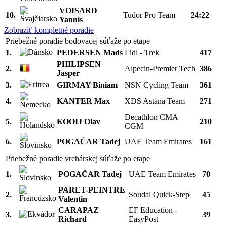
VOISARD
10.
Tudor Pro Team
24:22
Yannis
Zobraziť kompletné poradie
Priebežné poradie bodovacej súťaže po etape
1.
PEDERSEN Mads
Lidl - Trek
417
PHILIPSEN
2.
Alpecin-Premier Tech
386
Jasper
3.
GIRMAY Biniam
NSN Cycling Team
361
4.
KANTER Max
XDS Astana Team
271
Decathlon CMA
5.
KOOIJ Olav
210
CGM
6.
POGAČAR Tadej
UAE Team Emirates
161
Priebežné poradie vrchárskej súťaže po etape
1.
POGAČAR Tadej
UAE Team Emirates
70
PARET-PEINTRE
2.
Soudal Quick-Step
45
Valentin
CARAPAZ
EF Education -
3.
39
Richard
EasyPost