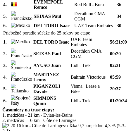
EVENEPOEL
4.
Red Bull - Bora
36
Remco
Decathlon CMA
5.
SEIXAS Paul
34
CGM
6.
DEL TORO Isaac
UAE Team Emirates
30
Priebežné poradie súťaže do 25 rokov po etape
UAE Team
1.
DEL TORO Isaac
56:21:09
Emirates
Decathlon CMA
2.
SEIXAS Paul
00:20
CGM
3.
AYUSO Juan
Lidl - Trek
02:31
MARTINEZ
4.
Bahrain Victorious
05:59
Lenny
PIGANZOLI
Visma | Lease a
5.
20:37
Davide
Bike
SIMMONS
6.
Lidl - Trek
01:20:34
Quinn
Časomiery na trase etapy:
1. medzičas - 21 km - Evian-les-Bains
2. medzičas - 16 km - Côte de Larringes
16 km - Côte de Larringes: dĺžka 9,7 km; sklon 4,3 % (5-3-
2-1)