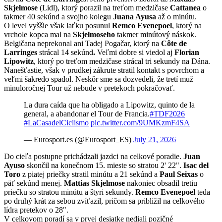
Skjelmose
(Lidl), ktorý porazil na treťom medzičase
Cattanea
o
takmer 40 sekúnd a svojho kolegu
Juana Ayusa
až o minútu.
O level vyššie však laťku posunul
Remco Evenepoel
, ktorý na
vrchole kopca mal na
Skjelmoseho
takmer minútový náskok.
Belgičana neprekonal ani Tadej Pogačar, ktorý na
Côte de
Larringes
strácal 14 sekúnd
.
Veľmi dobre si viedol aj
Florian
Lipowitz
, ktorý po treťom medzičase strácal tri sekundy na Dána.
Nanešťastie, však v prudkej zákrute stratil kontakt s povrchom a
veľmi šakredo spadol. Neskôr sme sa dozvedeli, že tretí muž
minuloročnej Tour už nebude v pretekoch pokračovať.
La dura caída que ha obligado a Lipowitz, quinto de la
general, a abandonar el Tour de Francia.
#TDF2026
#LaCasadelCiclismo
pic.twitter.com/9UMKzmF4SA
— Eurosport.es (@Eurosport_ES)
July 21, 2026
Do cieľa postupne prichádzali jazdci na celkové poradie.
Juan
Ayuso
skončil na konečnom 15. mieste so stratou 2' 22".
Isac del
Toro
z piatej priečky stratil minútu a 21 sekúnd a
Paul Seixas
o
päť sekúnd menej.
Mattias Skjelmose
nakoniec obsadil tretiu
priečku so stratou minútu a štyri sekundy.
Remco Evenepoel
teda
po druhý krát za sebou zvíťazil, pričom sa priblížil na celkového
lídra pretekov o 28".
V celkovom poradí sa v prvej desiatke nediali pozičné