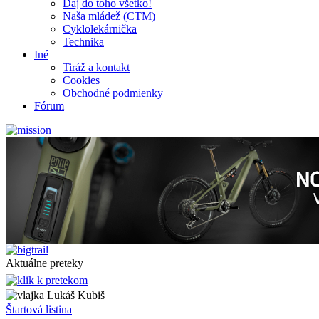
Daj do toho všetko!
Naša mládež (CTM)
Cyklolekárnička
Technika
Iné
Tiráž a kontakt
Cookies
Obchodné podmienky
Fórum
Aktuálne preteky
Lukáš Kubiš
Štartová listina