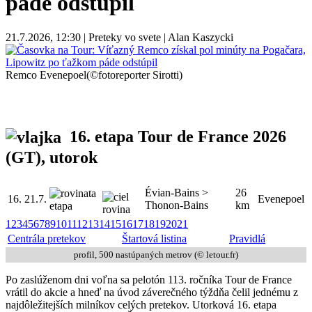
páde odstúpil
21.7.2026, 12:30 | Preteky vo svete | Alan Kaszycki
Remco Evenepoel(©fotoreporter Sirotti)
16. etapa Tour de France 2026
(GT), utorok
Évian-Bains >
26
16.
21.7.
Evenepoel
Thonon-Bains
km
1
2
3
4
5
6
7
8
9
10
11
12
13
14
15
16
17
18
19
20
21
Centrála pretekov
Štartová listina
Pravidlá
profil, 500 nastúpaných metrov (© letour.fr)
Po zaslúženom dni voľna sa pelotón 113. ročníka Tour de France
vrátil do akcie a hneď na úvod záverečného týždňa čelil jednému z
najdôležitejších milníkov celých pretekov. Utorková 16. etapa