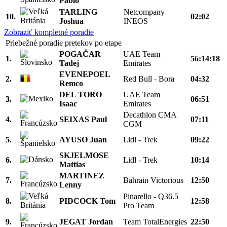
Pablo
TARLING
Netcompany
10.
02:02
Joshua
INEOS
Zobraziť kompletné poradie
Priebežné poradie pretekov po etape
POGAČAR
UAE Team
1.
56:14:18
Tadej
Emirates
EVENEPOEL
2.
Red Bull - Bora
04:32
Remco
DEL TORO
UAE Team
3.
06:51
Isaac
Emirates
Decathlon CMA
4.
SEIXAS Paul
07:11
CGM
5.
AYUSO Juan
Lidl - Trek
09:22
SKJELMOSE
6.
Lidl - Trek
10:14
Mattias
MARTINEZ
7.
Bahrain Victorious
12:50
Lenny
Pinarello - Q36.5
8.
PIDCOCK Tom
12:58
Pro Team
9.
JEGAT Jordan
Team TotalEnergies
22:50