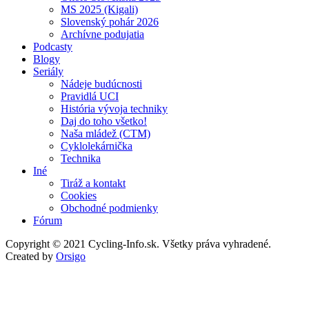
MS 2025 (Kigali)
Slovenský pohár 2026
Archívne podujatia
Podcasty
Blogy
Seriály
Nádeje budúcnosti
Pravidlá UCI
História vývoja techniky
Daj do toho všetko!
Naša mládež (CTM)
Cyklolekárnička
Technika
Iné
Tiráž a kontakt
Cookies
Obchodné podmienky
Fórum
Copyright © 2021 Cycling-Info.sk. Všetky práva vyhradené.
Created by
Orsigo