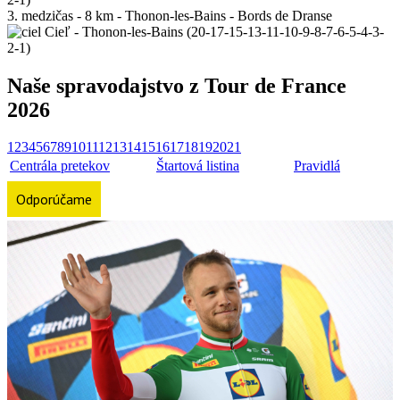
3. medzičas - 8 km - Thonon-les-Bains - Bords de Dranse
Cieľ - Thonon-les-Bains (20-17-15-13-11-10-9-8-7-6-5-4-3-
2-1)
Naše spravodajstvo z Tour de France
2026
1
2
3
4
5
6
7
8
9
10
11
12
13
14
15
16
17
18
19
20
21
Centrála pretekov
Štartová listina
Pravidlá
Odporúčame