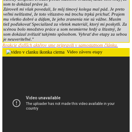
som to dokázal práve ja.
Zároveň mi však povedali, že môj tímový kolega mal pád. Je preto
veľmi nešťastné, že toto víťazstvo má trochu trpkú príchuť. Prajem
mu všetko dobré a dúfam, že jeho zranenia nie sú vážne. Musím
tiež poďakovať Specialized za všetok materiál, ktorý mi poskytli. Za
scénou bolo množstvo práce a som nesmierne hrdý a šťastný, že
som dokázal zvíťaziť takýmto spôsobom. Vyhrať dve etapy za sebou
je neuveriteľné."
Reakcie ďalších aktérov sme pripravili v samostatnom článku.
Video záveru etapy