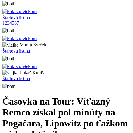
Štartová listina
1
2
3
4
5
6
7
Martin Svrček
Štartová listina
Lukáš Kubiš
Štartová listina
Časovka na Tour: Víťazný
Remco získal pol minúty na
Pogačara, Lipowitz po ťažkom