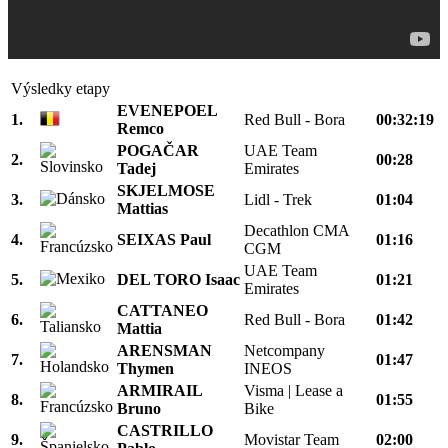
Výsledky etapy
EVENEPOEL
1.
Red Bull - Bora
00:32:19
Remco
POGAČAR
UAE Team
2.
00:28
Tadej
Emirates
SKJELMOSE
3.
Lidl - Trek
01:04
Mattias
Decathlon CMA
4.
SEIXAS Paul
01:16
CGM
UAE Team
5.
DEL TORO Isaac
01:21
Emirates
CATTANEO
6.
Red Bull - Bora
01:42
Mattia
ARENSMAN
Netcompany
7.
01:47
Thymen
INEOS
ARMIRAIL
Visma | Lease a
8.
01:55
Bruno
Bike
CASTRILLO
9.
Movistar Team
02:00