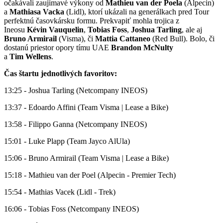
očakávali zaujímavé výkony od
Mathieu van der Poela
(Alpecin)
a
Mathiasa Vacka
(Lidl), ktorí ukázali na generálkach pred Tour
perfektnú časovkársku formu. Prekvapiť mohla trojica z
Ineosu
Kévin Vauquelin
,
Tobias Foss
,
Joshua Tarling
, ale aj
Bruno Armirail
(Visma), či
Mattia Cattaneo
(Red Bull). Bolo, či
dostanú priestor opory tímu UAE
Brandon McNulty
a
Tim Wellens
.
Čas štartu jednotlivých favoritov:
13:25 - Joshua Tarling (Netcompany INEOS)
13:37 - Edoardo Affini (Team Visma | Lease a Bike)
13:58 - Filippo Ganna (Netcompany INEOS)
15:01 - Luke Plapp (Team Jayco AlUla)
15:06 - Bruno Armirail (Team Visma | Lease a Bike)
15:18 - Mathieu van der Poel (Alpecin - Premier Tech)
15:54 - Mathias Vacek (Lidl - Trek)
16:06 - Tobias Foss (Netcompany INEOS)