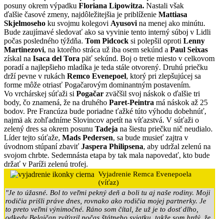
posuny okrem výpadku
Floriana Lipowitza.
Nastali však
ďalšie časové zmeny, najdôležitejšia je priblíženie
Mattiasa
Skjelmoseho
ku svojmu kolegovi
Ayusovi
na menej ako minútu.
Bude zaujímavé sledovať ako sa vyvinie tento interný súboj v Lidli
počas posledného týždňa.
Tom Pidcock
si polepšil oproti
Lenny
Martinezovi
, na ktorého stráca už iba osem sekúnd a
Paul Seixas
získal na
Isaca del Tora
päť sekúnd. Boj o tretie miesto v celkovom
poradí a najlepšieho mladíka je teda stále otvorený. Druhú priečku
drží pevne v rukách
Remco
Evenepoel
, ktorý pri zlepšujúcej sa
forme môže otriasť Pogačarovým dominantným postavením.
Vo vrchárskej súťaži si
Pogačar
zväčšil svoj náskok o ďalšie tri
body, čo znamená, že na druhého
Paret-Peintra
má náskok až 25
bodov. Pre Francúza bude poriadne ťažké túto výhodu dobehnúť,
najmä ak zohľadníme Slovincov apetít na víťazstvá. V súťaži o
zelený dres sa okrem posunu
Tadeja
na šiestu priečku nič neudialo.
Líder tejto súťaže,
Mads
Pedersen
, sa bude musieť zajtra v
úvodnom stúpaní zbaviť
Jaspera
Philipsena
, aby udržal zelenú na
svojom chrbte. Sedemnásta etapa by tak mala napovedať, kto bude
držať v Paríži zelenú trofej.
Vyjadrenie Remca Evenepoela
(víťaz)
"Je to úžasné. Bol to veľmi pekný deň a boli tu aj naše rodiny. Moji
rodičia prišli práve dnes, rovnako ako rodičia mojej partnerky. Je
to preto veľmi výnimočné. Ráno som čítal, že už je to dosť dlho,
odkedy Belgičan zvíťazil počas štátneho sviatku, takže som hrdý, že