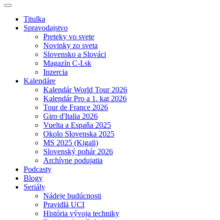
Titulka
Spravodajstvo
Preteky vo svete
Novinky zo sveta
Slovensko a Slováci
Magazín C-I.sk
Inzercia
Kalendáre
Kalendár World Tour 2026
Kalendár Pro a 1. kat 2026
Tour de France 2026
Giro d'Italia 2026
Vuelta a Espaňa 2025
Okolo Slovenska 2025
MS 2025 (Kigali)
Slovenský pohár 2026
Archívne podujatia
Podcasty
Blogy
Seriály
Nádeje budúcnosti
Pravidlá UCI
História vývoja techniky