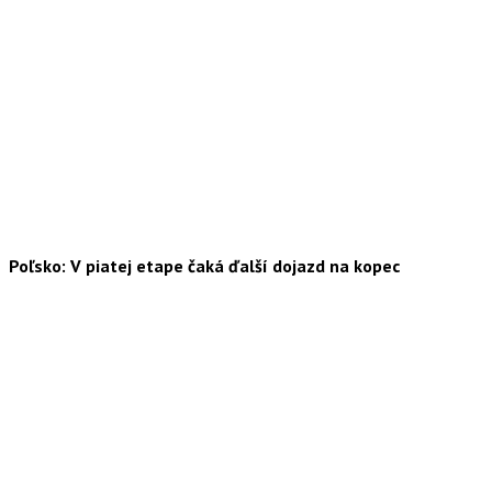
Poľsko: V piatej etape čaká ďalší dojazd na kopec