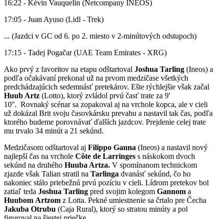
16:22 - Kévin Vauquelin (Netcompany INEOS)
17:05 - Juan Ayuso (Lidl - Trek)
... (Jazdci v GC od 6. po 2. miesto v 2-minútových odstupoch)
17:15 - Tadej Pogačar (UAE Team Emirates - XRG)
Ako prvý z favoritov na etapu odštartoval
Joshua Tarling
(Ineos) a
podľa očakávaní prekonal už na prvom medzičase všetkých
predchádzajúcich sedemnásť pretekárov. Ešte rýchlejšie však začal
Huub Artz
(Lotto), ktorý zvládol prvú časť trate za 9'
10''. Rovnaký scénar sa zopakoval aj na vrchole kopca, ale v cieli
už dokázal Brit svoju časovkársku prevahu a nastavil tak čas, podľa
ktorého budeme porovnávať ďalších jazdcov. Prejdenie celej trate
mu trvalo 34 minút a 21 sekúnd.
Medzičasom odštartoval aj
Filippo Ganna
(Ineos) a nastavil nový
najlepší čas na vrchole
Côte de Larringes
s náskokom dvoch
sekúnd na druhého
Huuba Artza.
V spomínanom technickom
zjazde však Talian stratil na
Tarlinga
dvanásť sekúnd, čo ho
nakoniec stálo priebežnú prvú pozíciu v cieli. Lídrom pretekov bol
zatiaľ teda
Joshua Tarling
pred svojim kolegom
Gannom
a
Huubom
Artzom
z Lotta. Pekné umiestnenie sa črtalo pre Čecha
Jakuba Otrubu
(Caja Rural), ktorý so stratou minúty a pol
figuroval na šiestej priečke.