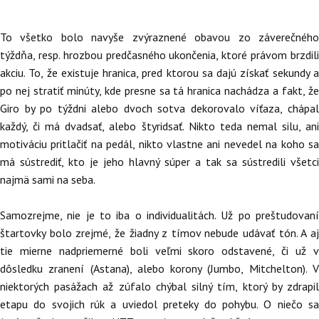
To všetko bolo navyše zvýraznené obavou zo záverečného
týždňa, resp. hrozbou predčasného ukončenia, ktoré právom brzdili
akciu. To, že existuje hranica, pred ktorou sa dajú získať sekundy a
po nej stratiť minúty, kde presne sa tá hranica nachádza a fakt, že
Giro by po týždni alebo dvoch sotva dekorovalo víťaza, chápal
každý, či má dvadsať, alebo štyridsať. Nikto teda nemal silu, ani
motiváciu pritlačiť na pedál, nikto vlastne ani nevedel na koho sa
má sústrediť, kto je jeho hlavný súper a tak sa sústredili všetci
najmä sami na seba.
Samozrejme, nie je to iba o individualitách. Už po preštudovaní
štartovky bolo zrejmé, že žiadny z tímov nebude udávať tón. A aj
tie mierne nadpriemerné boli veľmi skoro odstavené, či už v
dôsledku zranení (Astana), alebo korony (Jumbo, Mitchelton). V
niektorých pasážach až zúfalo chýbal silný tím, ktorý by zdrapil
etapu do svojich rúk a uviedol preteky do pohybu. O niečo sa