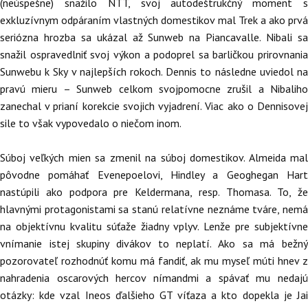
(neúspešne) snažilo NTT, svoj autodeštrukčný moment s
exkluzívnym odpáraním vlastných domestikov mal Trek a ako prvá
seriózna hrozba sa ukázal až Sunweb na Piancavalle. Nibali sa
snažil ospravedlniť svoj výkon a podoprel sa barličkou prirovnania
Sunwebu k Sky v najlepších rokoch. Dennis to následne uviedol na
pravú mieru – Sunweb celkom svojpomocne zrušil a Nibaliho
zanechal v prianí korekcie svojich vyjadrení. Viac ako o Dennisovej
sile to však vypovedalo o niečom inom.
Súboj veľkých mien sa zmenil na súboj domestikov. Almeida mal
pôvodne pomáhať Evenepoelovi, Hindley a Geoghegan Hart
nastúpili ako podpora pre Keldermana, resp. Thomasa. To, že
hlavnými protagonistami sa stanú relatívne neznáme tváre, nemá
na objektívnu kvalitu súťaže žiadny vplyv. Lenže pre subjektívne
vnímanie istej skupiny divákov to neplatí. Ako sa má bežný
pozorovateľ rozhodnúť komu má fandiť, ak mu myseľ múti hnev z
nahradenia oscarových hercov nímandmi a spávať mu nedajú
otázky: kde vzal Ineos ďalšieho GT víťaza a kto dopekla je Jai