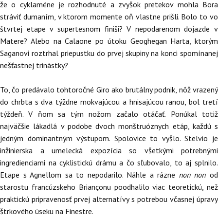
že o cyklaméne je rozhodnuté a zvyšok pretekov mohla Bora
stráviť dumaním, v ktorom momente oň vlastne prišli. Bolo to vo
štvrtej etape v supertesnom finiši? V nepodarenom dojazde v
Matere? Alebo na Calaone po útoku Geoghegan Harta, ktorým
Saganovi roztrhal priepustku do prvej skupiny na konci spomínanej
nešťastnej trinástky?
To, čo predávalo tohtoročné Giro ako brutálny podnik, nôž vrazený
do chrbta s dva týždne mokvajúcou a hnisajúcou ranou, bol tretí
týždeň. V ňom sa tým nožom začalo otáčať. Ponúkal totiž
najväčšie lákadlá v podobe dvoch monštruóznych etáp, každú s
jedným dominantným výstupom. Spolovice to vyšlo. Stelvio je
inžinierska a umelecká expozícia so všetkými potrebnými
ingredienciami na cyklistickú drámu a čo sľubovalo, to aj splnilo.
Etape s Agnellom sa to nepodarilo. Náhle a rázne
non non
o
starostu francúzskeho Briançonu poodhalilo viac teoretickú, než
praktickú pripravenosť prvej alternatívy s potrebou včasnej úpravy
štrkového úseku na Finestre.