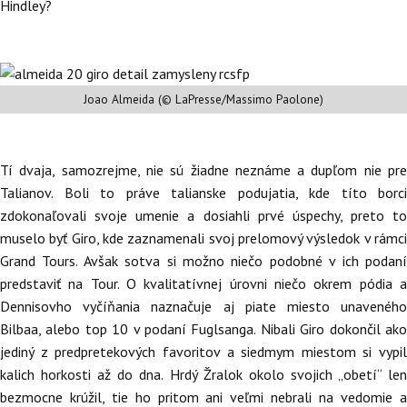
Hindley?
Joao Almeida (© LaPresse/Massimo Paolone)
Tí dvaja, samozrejme, nie sú žiadne neznáme a dupľom nie pre
Talianov. Boli to práve talianske podujatia, kde títo borci
zdokonaľovali svoje umenie a dosiahli prvé úspechy, preto to
muselo byť Giro, kde zaznamenali svoj prelomový výsledok v rámci
Grand Tours. Avšak sotva si možno niečo podobné v ich podaní
predstaviť na Tour. O kvalitatívnej úrovni niečo okrem pódia a
Dennisovho vyčíňania naznačuje aj piate miesto unaveného
Bilbaa, alebo top 10 v podaní Fuglsanga. Nibali Giro dokončil ako
jediný z predpretekových favoritov a siedmym miestom si vypil
kalich horkosti až do dna. Hrdý Žralok okolo svojich „obetí“ len
bezmocne krúžil, tie ho pritom ani veľmi nebrali na vedomie a