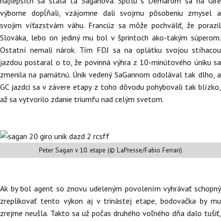
najlepších sa stala tá Saganova. Spolu s Démarom sa na Gire
výborne dopĺňali, vzájomne dali svojmu pôsobeniu zmysel a
svojim víťazstvám váhu. Francúz sa môže pochváliť, že porazil
Slováka, lebo on jediný mu bol v šprintoch ako-takým súperom.
Ostatní nemali nárok. Tím FDJ sa na oplátku svojou stíhacou
jazdou postaral o to, že povinná výhra z 10-minútového úniku sa
zmenila na pamätnú. Únik vedený SaGannom odolával tak dlho, a
GC jazdci sa v závere etapy z toho dôvodu pohybovali tak blízko,
až sa vytvorilo zdanie triumfu nad celým svetom.
Peter Sagan v 10. etape (© LaPresse/Fabio Ferrari)
Ak by bol agent so znovu udeleným povolením vyhrávať schopný
zreplikovať tento výkon aj v trinástej etape, bodovačka by mu
zrejme neušla. Takto sa už počas druhého voľného dňa dalo tušiť,