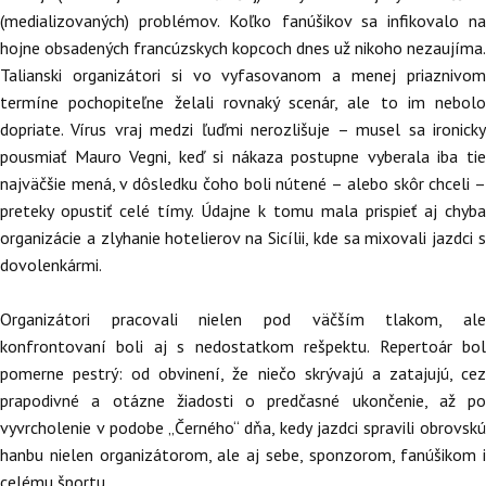
(medializovaných) problémov. Koľko fanúšikov sa infikovalo na
hojne obsadených francúzskych kopcoch dnes už nikoho nezaujíma.
Talianski organizátori si vo vyfasovanom a menej priaznivom
termíne pochopiteľne želali rovnaký scenár, ale to im nebolo
dopriate. Vírus vraj medzi ľuďmi nerozlišuje – musel sa ironicky
pousmiať Mauro Vegni, keď si nákaza postupne vyberala iba tie
najväčšie mená, v dôsledku čoho boli nútené – alebo skôr chceli –
preteky opustiť celé tímy. Údajne k tomu mala prispieť aj chyba
organizácie a zlyhanie hotelierov na Sicílii, kde sa mixovali jazdci s
dovolenkármi.
Organizátori pracovali nielen pod väčším tlakom, ale
konfrontovaní boli aj s nedostatkom rešpektu. Repertoár bol
pomerne pestrý: od obvinení, že niečo skrývajú a zatajujú, cez
prapodivné a otázne žiadosti o predčasné ukončenie, až po
vyvrcholenie v podobe „Černého“ dňa, kedy jazdci spravili obrovskú
hanbu nielen organizátorom, ale aj sebe, sponzorom, fanúšikom i
celému športu.