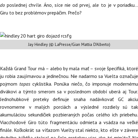
do
poslednej chvíle. Áno, síce nie od prvej, ale to je v poriadku...
Giru to bez problémov prepáčim. Prečo?
Jay Hindley (© LaPresse/Gian Mattia D'Alberto)
Každá Grand Tour má – alebo by mala mať – svoje špecifiká, ktoré
ju robia zaujímavou a jedinečnou. Nie nadarmo sa Vuelta označuje
pojmom
tapas
cyklistika. Ponúka niečo, čo imponuje moderném
divákovi a týmto smerom sa v poslednom období uberá aj Tour.
Jednohubkové preteky definuje snaha nadávkovať GC akciu
rovnomerne v malých porciách a výsledné rozdiely sú tak
akumuláciou sekundičiek pozbieraných počas celého ich priebehu.
Viacchodové Giro túto fragmentáciu odmieta a vsádza na veľké
finále. Koľkokrát sa víťazom Vuelty stal niekto, kto ešte v závere
druhého týždňa strácal na čelo pretekov viac ako tri minúty? Na