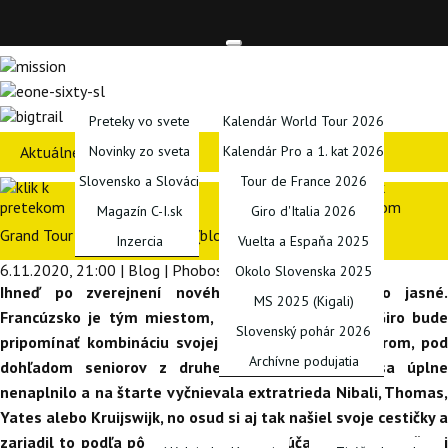
TITULKA
SPRAVODAJSTVO
KALENDÁRE
Preteky vo svete
Kalendár World Tour 2026
Aktuálne preteky
Novinky zo sveta
Kalendár Pro a 1. kat 2026
Slovensko a Slováci
Tour de France 2026
Magazín C-I.sk
Giro d'Italia 2026
Grand Tour padajúceho lístia (blog)
Inzercia
Vuelta a Espaňa 2025
6.11.2020, 21:00 | Blog | Phobos
Okolo Slovenska 2025
Ihneď po zverejnení nového kalendára to bolo jasné.
MS 2025 (Kigali)
Francúzsko je tým miestom, kde sa zíde elita a Giro bude
Slovenský pohár 2026
pripomínať kombináciu svojej „baby“ verzie s Avenirom, pod
Archívne podujatia
dohľadom seniorov z druhej ligy. Síce sa to sa úplne
nenaplnilo a na štarte vyčnievala extratrieda Nibali, Thomas,
PODCASTY
BLOGY
SERIÁLY
INÉ
Yates alebo Kruijswijk, no osud si aj tak našiel svoje cestičky a
zariadil to podľa pôvodného plánu. Porúčali sa takmer všetci