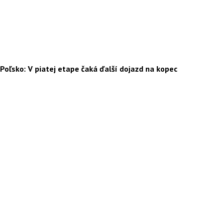
Poľsko: V piatej etape čaká ďalší dojazd na kopec