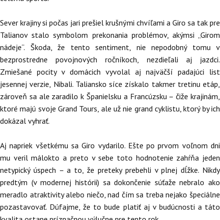
Sever krajiny si počas jari prešiel krušnými chvíľami a Giro sa tak pre
Talianov stalo symbolom prekonania problémov, akýmsi „Girom
nádeje“. Škoda, že tento sentiment, nie nepodobný tomu v
bezprostredne povojnových ročníkoch, nezdieľali aj jazdci.
Zmiešané pocity v domácich vyvolal aj najväčší padajúci list
jesennej verzie, Nibali. Taliansko síce získalo takmer tretinu etáp,
zároveň sa ale zaradilo k Španielsku a Francúzsku – čiže krajinám,
ktoré majú svoje Grand Tours, ale už nie grand cyklistu, ktorý by ich
dokázal vyhrať.
Aj napriek všetkému sa Giro vydarilo. Ešte po prvom voľnom dni
mu veril málokto a preto v sebe toto hodnotenie zahŕňa jeden
netypický úspech – a to, že preteky prebehli v plnej dĺžke. Nikdy
predtým (v modernej histórii) sa dokončenie súťaže nebralo ako
meradlo atraktivity alebo niečo, nad čím sa treba nejako špeciálne
pozastavovať. Dúfajme, že to bude platiť aj v budúcnosti a táto
kvalita ostane príznačnou výlučne pre tento rok.