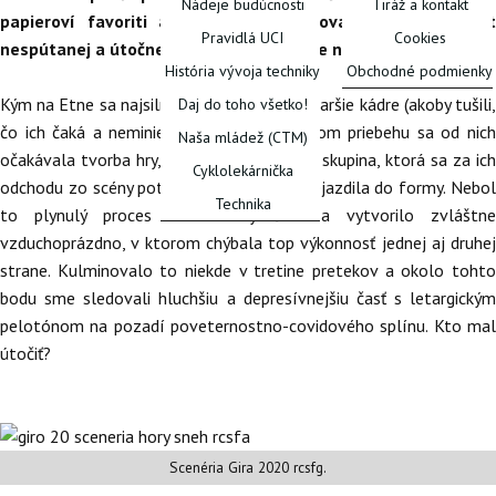
Nádeje budúcnosti
Tiráž a kontakt
papieroví favoriti a v ponuke sa znova objavil prospekt
Pravidlá UCI
Cookies
nespútanej a útočnej cyklistiky. Tá sa ale nekonala.
História vývoja techniky
Obchodné podmienky
Kým na Etne sa najsilnejšie prezentovali staršie kádre (akoby tušili,
Daj do toho všetko!
FÓRUM
čo ich čaká a neminie vo finále) a v ďalšom priebehu sa od nich
Naša mládež (CTM)
očakávala tvorba hry, bola to napokon iná skupina, ktorá sa za ich
Cyklolekárnička
odchodu zo scény potichu a nenápadne prejazdila do formy. Nebol
Technika
to plynulý proces – na istý čas sa vytvorilo zvláštne
vzduchoprázdno, v ktorom chýbala top výkonnosť jednej aj druhej
strane. Kulminovalo to niekde v tretine pretekov a okolo tohto
bodu sme sledovali hluchšiu a depresívnejšiu časť s letargickým
pelotónom na pozadí poveternostno-covidového splínu. Kto mal
útočiť?
Scenéria Gira 2020 rcsfg.