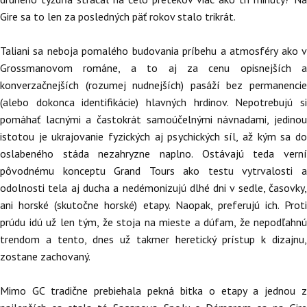
Gire sa to len za posledných päť rokov stalo trikrát.
Taliani sa neboja pomalého budovania príbehu a atmosféry ako v
Grossmanovom románe, a to aj za cenu opisnejších a
konverzačnejších (rozumej nudnejších) pasáží bez permanencie
(alebo dokonca identifikácie) hlavných hrdinov. Nepotrebujú si
pomáhať lacnými a častokrát samoúčelnými návnadami, jedinou
istotou je ukrajovanie fyzických aj psychických síl, až kým sa do
oslabeného stáda nezahryzne naplno. Ostávajú teda verní
pôvodnému konceptu Grand Tours ako testu vytrvalosti a
odolnosti tela aj ducha a nedémonizujú dlhé dni v sedle, časovky,
ani horské (skutočne horské) etapy. Naopak, preferujú ich. Proti
prúdu idú už len tým, že stoja na mieste a dúfam, že nepodľahnú
trendom a tento, dnes už takmer heretický prístup k dizajnu,
zostane zachovaný.
Mimo GC tradične prebiehala pekná bitka o etapy a jednou z