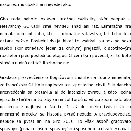
nakoniec mu ubzikli, ani nevedel ako.
Giro teda nebolo oslavou útočnej cyklistiky, skôr naopak –
relevantný GC útok sme nevideli snáď ani raz. Eliminačná hra
nemala odmeniť toho, kto si uchmatne víťazstvo, lež toho, kto
ostane nažive. Poslední dvaja, ktorí to vydržali, sa bok po boku
(alebo skôr striedavo jeden za druhým) prejazdili k stotinovým
rozdielom pred poslednou etapou. Chcem tým povedať, že to bolo
slabá a nudná edícia? Rozhodne nie.
Gradácia presvedčenia o Rogličovom triumfe na Tour znamenala,
že francúzska GT bola napínavá len
v
poslednej chvíli. Sila danéh
presvedčenia sa pretavila aj do intenzity zvratu a táto jediná
epizóda stačila na to, aby sa na tohtoročnú edíciu spomínalo ako
na jednu z najlepších. Na to, že až do oného twistu šlo o
priemerné preteky, sa história pýtať nebude. A pravdupovediac,
nebude sa pýtať ani na Giro 2020. To však aspoň gradovalo
správnym (prinajmenšom správnejším) spôsobom a držalo v napätí