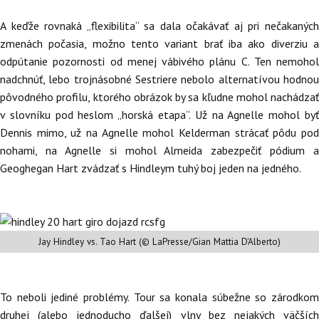
A keďže rovnaká „flexibilita“ sa dala očakávať aj pri nečakaných
zmenách počasia, možno tento variant brať iba ako diverziu a
odpútanie pozornosti od menej vábivého plánu C. Ten nemohol
nadchnúť, lebo trojnásobné Sestriere nebolo alternatívou hodnou
pôvodného profilu, ktorého obrázok by sa kľudne mohol nachádzať
v slovníku pod heslom „horská etapa“. Už na Agnelle mohol byť
Dennis mimo, už na Agnelle mohol Kelderman strácať pôdu pod
nohami, na Agnelle si mohol Almeida zabezpečiť pódium a
Geoghegan Hart zvádzať s Hindleym tuhý boj jeden na jedného.
Jay Hindley vs. Tao Hart (© LaPresse/Gian Mattia D'Alberto)
To neboli jediné problémy. Tour sa konala súbežne so zárodkom
druhej (alebo jednoducho ďalšej) vlny bez nejakých väčších