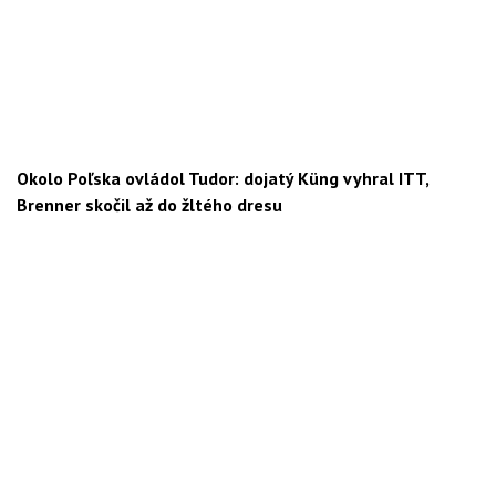
Okolo Poľska ovládol Tudor: dojatý Küng vyhral ITT,
Brenner skočil až do žltého dresu