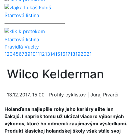
Lukáš Kubiš
Štartová listina
Štartová listina
Pravidlá Vuelty
1
2
3
4
5
6
7
8
9
10
11
12
13
14
15
16
17
18
19
20
21
Wilco Kelderman
13.12.2017, 15:00 | Profily cyklistov | Juraj Pivarči
Holanďana najlepšie roky jeho kariéry ešte len
čakajú. I napriek tomu už ukázal viacero výborných
výkonov, ktoré ho odmenili zaujímavými výsledkami.
Produkt klasickej holandskej školy však stále svoj