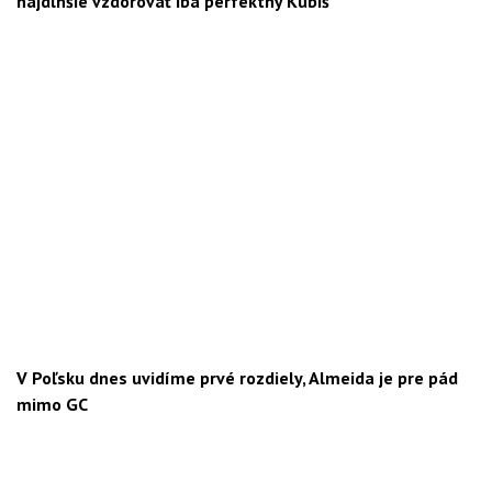
najdlhšie vzdorovať iba perfektný Kubiš
V Poľsku dnes uvidíme prvé rozdiely, Almeida je pre pád
mimo GC