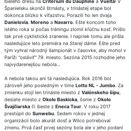
bieleho dresu na
Critérium du Dauphiné
a
Vuelta
! V
Španielsku skončil štrnásty, v trinástej etape bol
dokonca blízko k víťazstvu. Porazili ho len dvaja
Danielovia
.
Moreno
a
Navarro
. Ešte koncom toho
istého roka si počas tréningu zlomil kľúčnu kosť. Prišlo
tak prvé cyklistické zranenie. I napriek tomu ale prišla
nasledujúce leto premiéra na
Starej dáme
. Ešte pred
tým vyhral národný šampionát v časovke, aby mohol v
Paríži
"osláviť"
79. miesto. Sezóna 2015 rozhodne jeho
najvydarenejšou nebola...
A nebola takou ani tá nasledujúca. Rok 2016 bol
zároveň jeho posledným v tíme
Lotto NL - Jumbo
. Za
zmienku stojí len trináste miesto z
Valónskeho šípu
,
desiate miesto z
Okolo Baskicka
, ôsme z
Okolo
Švajčiarska
či šieste z
Eneca Tour
. V roku 2017
prestúpil do
Sunwebu
. Sedem rokov v jednej
organizácii bolo akurát dosť a Wilco potreboval
zmenu. Prvá časť prvej sezóny bola ale v jeho podaní