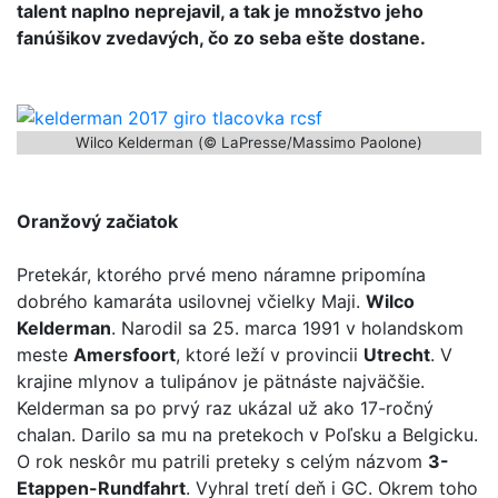
talent naplno neprejavil, a tak je množstvo jeho
fanúšikov zvedavých, čo zo seba ešte dostane.
Wilco Kelderman (© LaPresse/Massimo Paolone)
Oranžový začiatok
Pretekár, ktorého prvé meno náramne pripomína
dobrého kamaráta usilovnej včielky Maji.
Wilco
Kelderman
. Narodil sa 25. marca 1991 v holandskom
meste
Amersfoort
, ktoré leží v provincii
Utrecht
. V
krajine mlynov a tulipánov je pätnáste najväčšie.
Kelderman sa po prvý raz ukázal už ako 17-ročný
chalan. Darilo sa mu na pretekoch v Poľsku a Belgicku.
O rok neskôr mu patrili preteky s celým názvom
3-
Etappen-Rundfahrt
. Vyhral tretí deň i GC. Okrem toho