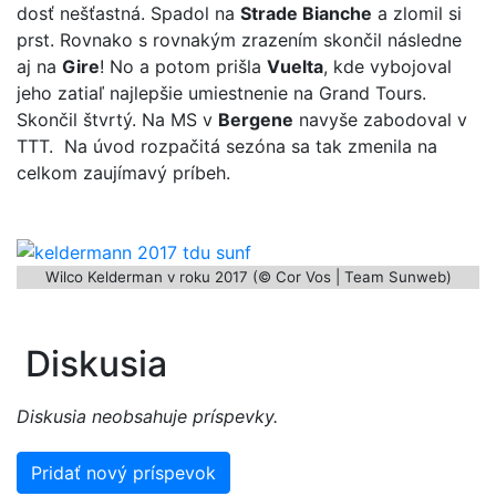
dosť nešťastná. Spadol na
Strade Bianche
a zlomil si
prst. Rovnako s rovnakým zrazením skončil následne
aj na
Gire
! No a potom prišla
Vuelta
, kde vybojoval
jeho zatiaľ najlepšie umiestnenie na Grand Tours.
Skončil štvrtý. Na MS v
Bergene
navyše zabodoval v
TTT. Na úvod rozpačitá sezóna sa tak zmenila na
celkom zaujímavý príbeh.
Wilco Kelderman v roku 2017 (© Cor Vos | Team Sunweb)
Diskusia
Diskusia neobsahuje príspevky.
Pridať nový príspevok