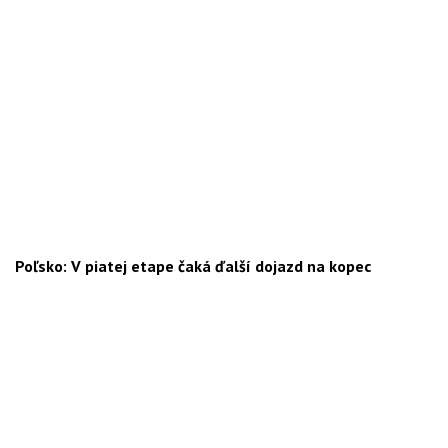
Poľsko: V piatej etape čaká ďalší dojazd na kopec