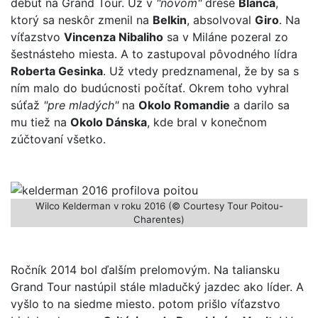
debut na Grand Tour. Už v
"novom"
drese
Blanca
,
ktorý sa neskôr zmenil na
Belkin
, absolvoval
Giro
. Na
víťazstvo
Vincenza Nibaliho
sa v Miláne pozeral zo
šestnásteho miesta. A to zastupoval pôvodného lídra
Roberta Gesinka
. Už vtedy predznamenal, že by sa s
ním malo do budúcnosti počítať. Okrem toho vyhral
súťaž
"pre mladých"
na
Okolo Romandie
a darilo sa
mu tiež na
Okolo Dánska
, kde bral v konečnom
zúčtovaní všetko.
Wilco Kelderman v roku 2016 (© Courtesy Tour Poitou-
Charentes)
Ročník 2014 bol ďalším prelomovým. Na taliansku
Grand Tour nastúpil stále mladučký jazdec ako líder. A
vyšlo to na siedme miesto. potom prišlo víťazstvo