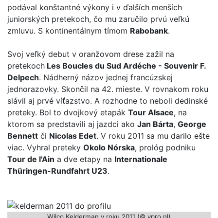
podával konštantné výkony i v ďalších menších
juniorských pretekoch, čo mu zaručilo prvú veľkú
zmluvu. S kontinentálnym tímom
Rabobank
.
Svoj veľký debut v oranžovom drese zažil na
pretekoch
Les Boucles du Sud Ardéche - Souvenir F.
Delpech
. Nádherný názov jednej francúzskej
jednorazovky. Skončil na 42. mieste. V rovnakom roku
slávil aj prvé víťazstvo. A rozhodne to neboli dedinské
preteky. Bol to dvojkový etapák
Tour Alsace
, na
ktorom sa predstavili aj jazdci ako
Jan Bárta
,
George
Bennett
či
Nicolas Edet
. V roku 2011 sa mu darilo ešte
viac. Vyhral preteky
Okolo Nórska
, prológ podniku
Tour de l'Ain
a dve etapy na
Internationale
Thüringen-Rundfahrt U23
.
Wilco Kelderman v roku 2011 (© vpro.nl)