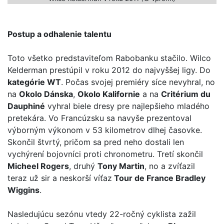
Postup a odhalenie talentu
Toto všetko predstaviteľom Rabobanku stačilo. Wilco
Kelderman prestúpil v roku 2012 do najvyššej ligy. Do
kategórie WT
. Počas svojej premiéry síce nevyhral, no
na
Okolo Dánska
,
Okolo Kalifornie
a na
Critérium du
Dauphiné
vyhral biele dresy pre najlepšieho mladého
pretekára. Vo Francúzsku sa navyše prezentoval
výborným výkonom v 53 kilometrov dlhej časovke.
Skončil štvrtý, pričom sa pred neho dostali len
vychýrení bojovníci proti chronometru. Tretí skončil
Micheel Rogers
, druhý
Tony Martin
, no a zvíťazil
teraz už sir a neskorší víťaz
Tour de France Bradley
Wiggins
.
Nasledujúcu sezónu vtedy 22-ročný cyklista zažil