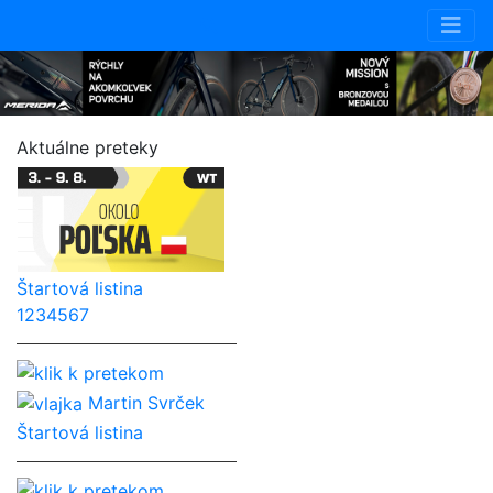
Aktuálne preteky
Štartová listina
1
2
3
4
5
6
7
Martin Svrček
Štartová listina