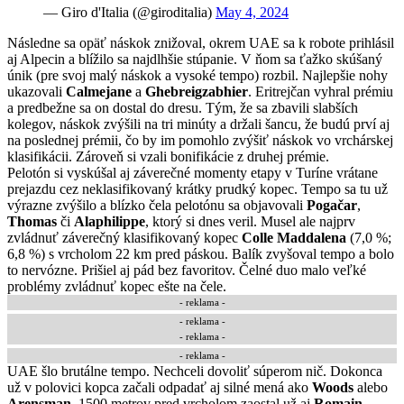
— Giro d'Italia (@giroditalia)
May 4, 2024
Následne sa opäť náskok znižoval, okrem UAE sa k robote prihlásil
aj Alpecin a blížilo sa najdlhšie stúpanie. V ňom sa ťažko skúšaný
únik (pre svoj malý náskok a vysoké tempo) rozbil. Najlepšie nohy
ukazovali
Calmejane
a
Ghebreigzabhier
. Eritrejčan vyhral prémiu
a predbežne sa on dostal do dresu. Tým, že sa zbavili slabších
kolegov, náskok zvýšili na tri minúty a držali šancu, že budú prví aj
na poslednej prémii, čo by im pomohlo zvýšiť náskok vo vrchárskej
klasifikácii. Zároveň si vzali bonifikácie z druhej prémie.
Pelotón si vyskúšal aj záverečné momenty etapy v Turíne vrátane
prejazdu cez neklasifikovaný krátky prudký kopec. Tempo sa tu už
výrazne zvýšilo a blízko čela pelotónu sa objavovali
Pogačar
,
Thomas
či
Alaphilippe
, ktorý si dnes veril. Musel ale najprv
zvládnuť záverečný klasifikovaný kopec
Colle Maddalena
(7,0 %;
6,8 %) s vrcholom 22 km pred páskou. Balík zvyšoval tempo a bolo
to nervózne. Prišiel aj pád bez favoritov. Čelné duo malo veľké
problémy zvládnuť kopec ešte na čele.
- reklama -
-
reklama
-
- reklama -
-
reklama
-
UAE šlo brutálne tempo. Nechceli dovoliť súperom nič. Dokonca
už v polovici kopca začali odpadať aj silné mená ako
Woods
alebo
Arensman
. 1500 metrov pred vrcholom zaostal už aj
Romain