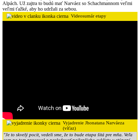
Alpách. Už zajtra to budú mať Narváez so Schachmannom veľmi
veľmi ťažké, aby ho udržali za sebou.
Videosumár etapy
Vyjadrenie Jhonatana Narváeza
(víťaz)
"Je to skvelý pocit, vedeli sme, že to bude etapa šitá pre mňa. Veľa
som na tom pracoval a nasledovať najlepšieho cyklistu v stúpaní