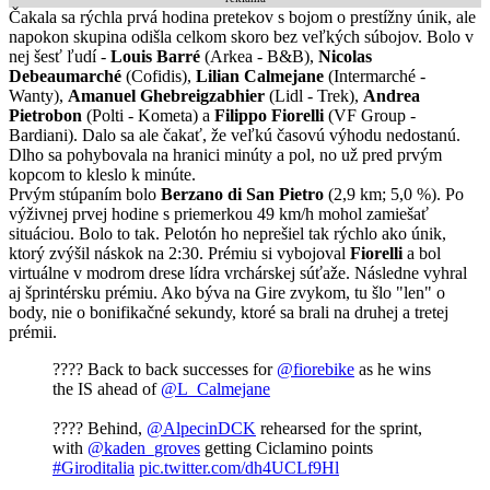
Čakala sa rýchla prvá hodina pretekov s bojom o prestížny únik, ale
napokon skupina odišla celkom skoro bez veľkých súbojov. Bolo v
nej šesť ľudí -
Louis Barré
(Arkea - B&B),
Nicolas
Debeaumarché
(Cofidis),
Lilian Calmejane
(Intermarché -
Wanty),
Amanuel Ghebreigzabhier
(Lidl - Trek),
Andrea
Pietrobon
(Polti - Kometa) a
Filippo Fiorelli
(VF Group -
Bardiani). Dalo sa ale čakať, že veľkú časovú výhodu nedostanú.
Dlho sa pohybovala na hranici minúty a pol, no už pred prvým
kopcom to kleslo k minúte.
Prvým stúpaním bolo
Berzano di San Pietro
(2,9 km; 5,0 %). Po
výživnej prvej hodine s priemerkou 49 km/h mohol zamiešať
situáciou. Bolo to tak. Pelotón ho neprešiel tak rýchlo ako únik,
ktorý zvýšil náskok na 2:30. Prémiu si vybojoval
Fiorelli
a bol
virtuálne v modrom drese lídra vrchárskej súťaže. Následne vyhral
aj šprintérsku prémiu. Ako býva na Gire zvykom, tu šlo "len" o
body, nie o bonifikačné sekundy, ktoré sa brali na druhej a tretej
prémii.
???? Back to back successes for
@fiorebike
as he wins
the IS ahead of
@L_Calmejane
???? Behind,
@AlpecinDCK
rehearsed for the sprint,
with
@kaden_groves
getting Ciclamino points
#Giroditalia
pic.twitter.com/dh4UCLf9Hl