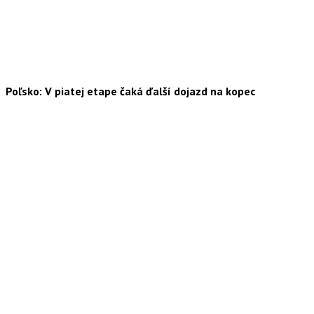
Poľsko: V piatej etape čaká ďalší dojazd na kopec