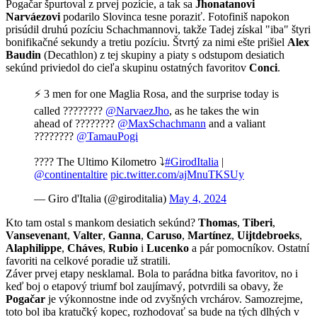
Pogačar špurtoval z prvej pozície, a tak sa
Jhonatanovi
Narváezovi
podarilo Slovinca tesne poraziť. Fotofiniš napokon
prisúdil druhú pozíciu Schachmannovi, takže Tadej získal "iba" štyri
bonifikačné sekundy a tretiu pozíciu. Štvrtý za nimi ešte prišiel
Alex
Baudin
(Decathlon) z tej skupiny a piaty s odstupom desiatich
sekúnd priviedol do cieľa skupinu ostatných favoritov
Conci
.
⚡ 3 men for one Maglia Rosa, and the surprise today is
called ????????
@NarvaezJho
, as he takes the win
ahead of ????????
@MaxSchachmann
and a valiant
????????
@TamauPogi
???? The Ultimo Kilometro ⤵️
#GirodItalia
|
@continentaltire
pic.twitter.com/ajMnuTKSUy
— Giro d'Italia (@giroditalia)
May 4, 2024
Kto tam ostal s mankom desiatich sekúnd?
Thomas
,
Tiberi
,
Vansevenant
,
Valter
,
Ganna
,
Caruso
,
Martínez
,
Uijtdebroeks
,
Alaphilippe
,
Cháves
,
Rubio
i
Lucenko
a pár pomocníkov. Ostatní
favoriti na celkové poradie už stratili.
Záver prvej etapy nesklamal. Bola to parádna bitka favoritov, no i
keď boj o etapový triumf bol zaujímavý, potvrdili sa obavy, že
Pogačar
je výkonnostne inde od zvyšných vrchárov. Samozrejme,
toto bol iba kratučký kopec, rozhodovať sa bude na tých dlhých v