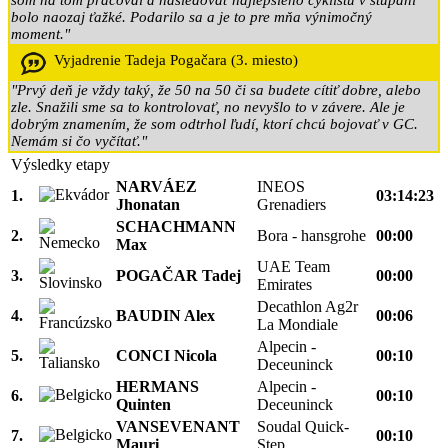
bolo naozaj ťažké. Podarilo sa a je to pre mňa výnimočný
moment."
Vyjadrenie Tadeja Pogačara (3. miesto)
"Prvý deň je vždy taký, že 50 na 50 či sa budete cítiť dobre, alebo
zle. Snažili sme sa to kontrolovať, no nevyšlo to v závere. Ale je
dobrým znamením, že som odtrhol ľudí, ktorí chcú bojovať v GC.
Nemám si čo vyčítať."
Výsledky etapy
NARVÁEZ
INEOS
1.
03:14:23
Jhonatan
Grenadiers
SCHACHMANN
2.
Bora - hansgrohe
00:00
Max
UAE Team
3.
POGAČAR Tadej
00:00
Emirates
Decathlon Ag2r
4.
BAUDIN Alex
00:06
La Mondiale
Alpecin -
5.
CONCI Nicola
00:10
Deceuninck
HERMANS
Alpecin -
6.
00:10
Quinten
Deceuninck
VANSEVENANT
Soudal Quick-
7.
00:10
Mauri
Step