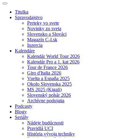
Titulka
Spravodajstvo
Preteky vo svete
Novinky zo sveta
Slovensko a Slováci
Magazín C-I.sk
Inzercia
Kalendáre
Kalendár World Tour 2026
Kalendár Pro a 1. kat 2026
Tour de France 2026
Giro d'Italia 2026
Vuelta a Espaňa 2025
Okolo Slovenska 2025
MS 2025 (Kigali)
Slovenský pohár 2026
Archívne podujatia
Podcasty
Blogy
Seriály
Nádeje budúcnosti
Pravidlá UCI
História vývoja techniky