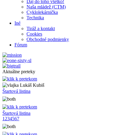
Daj do toho všetko!
Naša mládež (CTM)
Cyklolekárnička
Technika
Iné
Tiráž a kontakt
Cookies
Obchodné podmienky
Fórum
Aktuálne preteky
Lukáš Kubiš
Štartová listina
Štartová listina
1
2
3
4
5
6
7