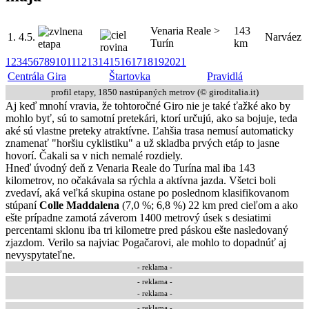
Venaria Reale >
143
1.
4.5.
Narváez
Turín
km
1
2
3
4
5
6
7
8
9
10
11
12
13
14
15
16
17
18
19
20
21
Centrála Gira
Štartovka
Pravidlá
profil etapy, 1850 nastúpaných metrov (© giroditalia.it)
Aj keď mnohí vravia, že tohtoročné Giro nie je také ťažké ako by
mohlo byť, sú to samotní pretekári, ktorí určujú, ako sa bojuje, teda
aké sú vlastne preteky atraktívne. Ľahšia trasa nemusí automaticky
znamenať "horšiu cyklistiku" a už skladba prvých etáp to jasne
hovorí. Čakali sa v nich nemalé rozdiely.
Hneď úvodný deň z Venaria Reale do Turína mal iba 143
kilometrov, no očakávala sa rýchla a aktívna jazda. Všetci boli
zvedaví, aká veľká skupina ostane po poslednom klasifikovanom
stúpaní
Colle Maddalena
(7,0 %; 6,8 %) 22 km pred cieľom a ako
ešte prípadne zamotá záverom 1400 metrový úsek s desiatimi
percentami sklonu iba tri kilometre pred páskou ešte nasledovaný
zjazdom. Verilo sa najviac Pogačarovi, ale mohlo to dopadnúť aj
nevyspytateľne.
- reklama -
-
reklama
-
- reklama -
-
reklama
-