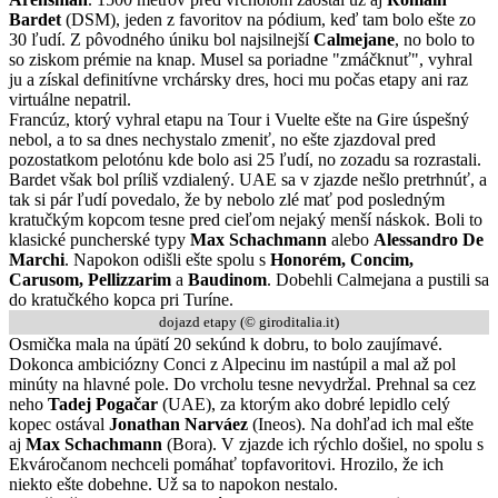
Bardet
(DSM), jeden z favoritov na pódium, keď tam bolo ešte zo
30 ľudí. Z pôvodného úniku bol najsilnejší
Calmejane
, no bolo to
so ziskom prémie na knap. Musel sa poriadne "zmáčknuť", vyhral
ju a získal definitívne vrchársky dres, hoci mu počas etapy ani raz
virtuálne nepatril.
Francúz, ktorý vyhral etapu na Tour i Vuelte ešte na Gire úspešný
nebol, a to sa dnes nechystalo zmeniť, no ešte zjazdoval pred
pozostatkom pelotónu kde bolo asi 25 ľudí, no zozadu sa rozrastali.
Bardet však bol príliš vzdialený. UAE sa v zjazde nešlo pretrhnúť, a
tak si pár ľudí povedalo, že by nebolo zlé mať pod posledným
kratučkým kopcom tesne pred cieľom nejaký menší náskok. Boli to
klasické puncherské typy
Max Schachmann
alebo
Alessandro De
Marchi
. Napokon odišli ešte spolu s
Honorém, Concim,
Carusom, Pellizzarim
a
Baudinom
. Dobehli Calmejana a pustili sa
do kratučkého kopca pri Turíne.
dojazd etapy (© giroditalia.it)
Osmička mala na úpätí 20 sekúnd k dobru, to bolo zaujímavé.
Dokonca ambiciózny Conci z Alpecinu im nastúpil a mal až pol
minúty na hlavné pole. Do vrcholu tesne nevydržal. Prehnal sa cez
neho
Tadej Pogačar
(UAE), za ktorým ako dobré lepidlo celý
kopec ostával
Jonathan Narváez
(Ineos). Na dohľad ich mal ešte
aj
Max Schachmann
(Bora). V zjazde ich rýchlo došiel, no spolu s
Ekváročanom nechceli pomáhať topfavoritovi. Hrozilo, že ich
niekto ešte dobehne. Už sa to napokon nestalo.