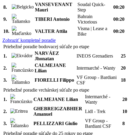
VANSEVENANT
Soudal Quick-
8.
00:20
Mauri
Step
Bahrain
9.
TIBERI Antonio
00:20
Victorious
Visma | Lease a
10.
VALTER Attila
00:20
Bike
Zobraziť kompletné poradie
Priebežné poradie bodovacej súťaže po etape
NARVÁEZ
1.
INEOS Grenadiers
25
Jhonatan
CALMEJANE
2.
Intermarché - Wanty
20
Lilian
VF Group - Bardiani
3.
FIORELLI Filippo
18
CSF
Priebežné poradie vrchárskej súťaže po etape
Intermarché -
1.
CALMEJANE Lilian
20
Wanty
GHEBREIGZABHIER
2.
Lidl - Trek
10
Amanuel
VF Group -
3.
PELLIZZARI Giulio
8
Bardiani CSF
Priebežné poradie súťaže do 25 rokov po etape