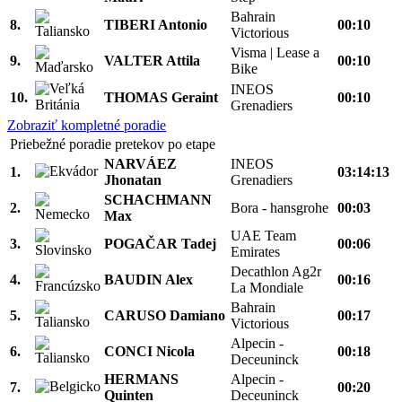
Bahrain
8.
TIBERI Antonio
00:10
Victorious
Visma | Lease a
9.
VALTER Attila
00:10
Bike
INEOS
10.
THOMAS Geraint
00:10
Grenadiers
Zobraziť kompletné poradie
Priebežné poradie pretekov po etape
NARVÁEZ
INEOS
1.
03:14:13
Jhonatan
Grenadiers
SCHACHMANN
2.
Bora - hansgrohe
00:03
Max
UAE Team
3.
POGAČAR Tadej
00:06
Emirates
Decathlon Ag2r
4.
BAUDIN Alex
00:16
La Mondiale
Bahrain
5.
CARUSO Damiano
00:17
Victorious
Alpecin -
6.
CONCI Nicola
00:18
Deceuninck
HERMANS
Alpecin -
7.
00:20
Quinten
Deceuninck