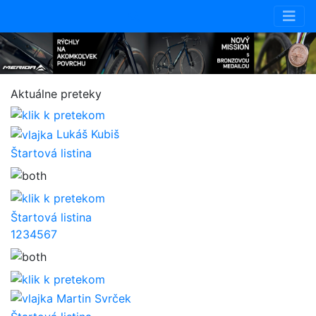
Aktuálne preteky
Lukáš Kubiš
Štartová listina
Štartová listina
1
2
3
4
5
6
7
Martin Svrček