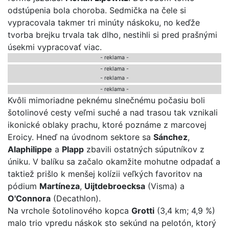
odstúpenia bola choroba. Sedmička na čele si
vypracovala takmer tri minúty náskoku, no keďže
tvorba brejku trvala tak dlho, nestihli si pred prašnými
úsekmi vypracovať viac.
- reklama -
-
reklama
-
- reklama -
-
reklama
-
Kvôli mimoriadne peknému slnečnému počasiu boli
šotolinové cesty veľmi suché a nad trasou tak vznikali
ikonické oblaky prachu, ktoré poznáme z marcovej
Eroicy. Hneď na úvodnom sektore sa
Sánchez
,
Alaphilippe
a
Plapp
zbavili ostatných súputníkov z
úniku. V balíku sa začalo okamžite mohutne odpadať a
taktiež prišlo k menšej kolízii veľkých favoritov na
pódium
Martíneza
,
Uijtdebroecksa
(Visma) a
O'Connora
(Decathlon).
Na vrchole šotolinového kopca
Grotti
(3,4 km; 4,9 %)
malo trio vpredu náskok sto sekúnd na pelotón, ktorý