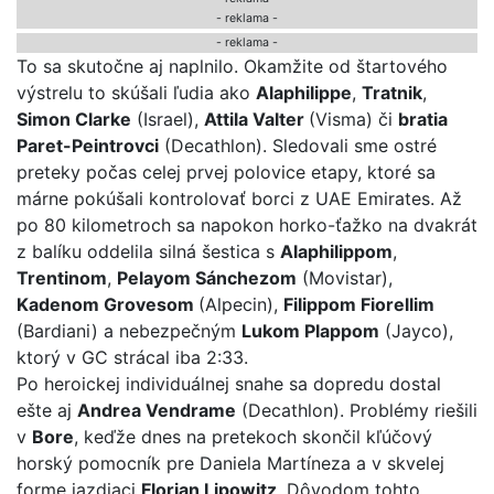
- reklama -
-
reklama
-
To sa skutočne aj naplnilo. Okamžite od štartového
výstrelu to skúšali ľudia ako
Alaphilippe
,
Tratnik
,
Simon Clarke
(Israel),
Attila Valter
(Visma) či
bratia
Paret-Peintrovci
(Decathlon). Sledovali sme ostré
preteky počas celej prvej polovice etapy, ktoré sa
márne pokúšali kontrolovať borci z UAE Emirates. Až
po 80 kilometroch sa napokon horko-ťažko na dvakrát
z balíku oddelila silná šestica s
Alaphilippom
,
Trentinom
,
Pelayom Sánchezom
(Movistar),
Kadenom Grovesom
(Alpecin),
Filippom Fiorellim
(Bardiani) a nebezpečným
Lukom Plappom
(Jayco),
ktorý v GC strácal iba 2:33.
Po heroickej individuálnej snahe sa dopredu dostal
ešte aj
Andrea Vendrame
(Decathlon). Problémy riešili
v
Bore
, keďže dnes na pretekoch skončil kľúčový
horský pomocník pre Daniela Martíneza a v skvelej
forme jazdiaci
Florian Lipowitz
. Dôvodom tohto