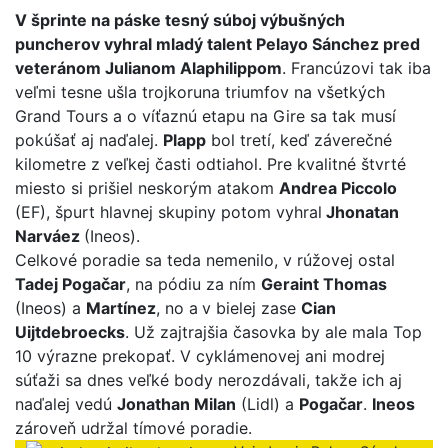
V šprinte na páske tesný súboj výbušných
puncherov vyhral mladý talent Pelayo Sánchez pred
veteránom Julianom Alaphilippom
. Francúzovi tak iba
veľmi tesne ušla trojkoruna triumfov na všetkých
Grand Tours a o víťaznú etapu na Gire sa tak musí
pokúšať aj naďalej.
Plapp
bol tretí, keď záverečné
kilometre z veľkej časti odtiahol. Pre kvalitné štvrté
miesto si prišiel neskorým atakom
Andrea Piccolo
(EF), špurt hlavnej skupiny potom vyhral
Jhonatan
Narváez
(Ineos).
Celkové poradie sa teda nemenilo, v rúžovej ostal
Tadej Pogačar
, na pódiu za ním
Geraint Thomas
(Ineos) a
Martínez
, no a
v bielej zase
Cian
Uijtdebroecks
. Už zajtrajšia časovka by ale mala Top
10 výrazne prekopať. V cyklámenovej ani modrej
súťaži sa dnes veľké body nerozdávali, takže ich aj
naďalej vedú
Jonathan Milan
(Lidl) a
Pogačar
.
Ineos
zároveň udržal tímové poradie.