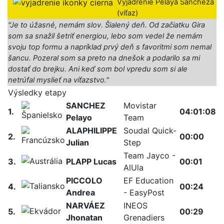
Vyjadrenie Pelaya Sáncheza
(víťaz)
"Je to úžasné, nemám slov. Šialený deň. Od začiatku Gira
som sa snažil šetriť energiou, lebo som vedel že nemám
svoju top formu a napríklad prvý deň s favoritmi som nemal
šancu. Pozeral som sa preto na dnešok a podarilo sa mi
dostať do brejku. Ani keď som bol vpredu som si ale
netrúfal myslieť na víťazstvo
."
Výsledky etapy
SANCHEZ
Movistar
1.
04:01:08
Pelayo
Team
ALAPHILIPPE
Soudal Quick-
2.
00:00
Julian
Step
Team Jayco -
3.
PLAPP Lucas
00:01
AlUla
PICCOLO
EF Education
4.
00:24
Andrea
- EasyPost
NARVÁEZ
INEOS
5.
00:29
Jhonatan
Grenadiers