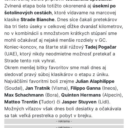
Zvlnená etapa bola totižto okorenená aj
úsekmi po
šotolinových cestách
, ktoré vídavame na marcovej
klasike
Strade Bianche
. Dnes síce čakali pretekárov
iba tri tieto úseky v celkovej dĺžke dvanásť kilometrov,
no v kombinácii s množstvom krátkych stúpaní sme
mohli očakávať aj nejaké menšie rozdiely v GC.
Koniec-koncov, na štarte stál rúžový
Tadej Pogačar
(UAE), ktorý nikdy neodmietne možnosť pretekať a
Strade tento rok vyhral.
Okrem menšej bitky favoritov sme mali dnes aj
sledovať pravý súboj klasikárov o etapu z úniku.
Najväčšími favoritmi boli zrejme
Julian Alaphilippe
(Soudal),
Jan Tratnik
(Visma),
Filippo Ganna
(Ineos),
Max Schachmann
(Bora),
Quinten Hermans
(Alpecin),
Matteo Trentin (
Tudor) či
Jasper Stuyven
(Lidl).
Možných víťazov však dnes boli desiatky a očakávala
sa tak veľká prestrelka o pobyt v brejku.
- reklama -
-
reklama
-