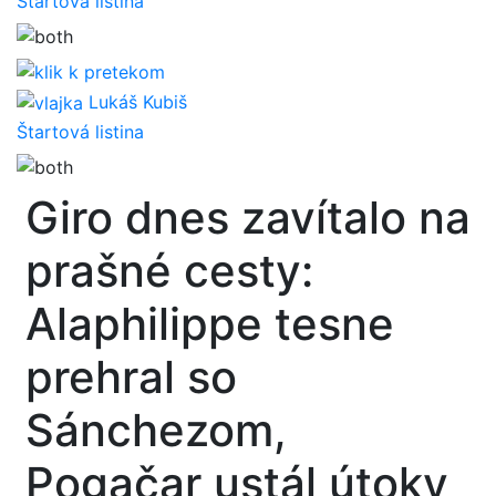
Štartová listina
Lukáš Kubiš
Štartová listina
Giro dnes zavítalo na
prašné cesty:
Alaphilippe tesne
prehral so
Sánchezom,
Pogačar ustál útoky