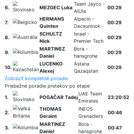
Team Jayco -
6.
MEZGEC Luka
00:29
AlUla
HERMANS
Alpecin -
7.
00:29
Quinten
Deceuninck
SCHULTZ
Israel -
8.
00:29
Nick
Premier Tech
MARTINEZ
Bora -
9.
00:29
Daniel
hansgrohe
LUCENKO
Astana
10.
00:29
Alexej
Qazaqstan
Zobraziť kompletné poradie
Priebežné poradie pretekov po etape
UAE Team
1.
POGAČAR Tadej
23:20:52
Emirates
THOMAS
INEOS
2.
00:46
Geraint
Grenadiers
MARTINEZ
Bora -
3.
00:47
Daniel
hansgrohe