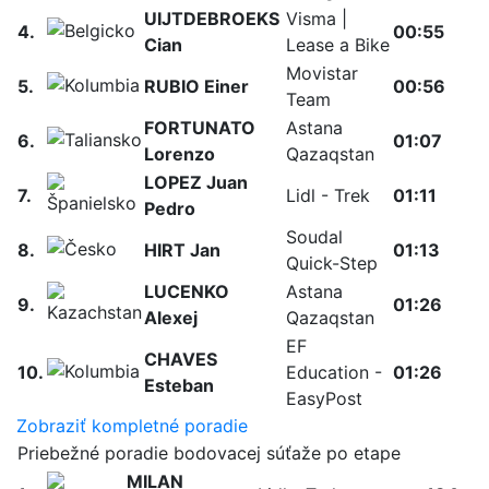
UIJTDEBROEKS
Visma |
4.
00:55
Cian
Lease a Bike
Movistar
5.
RUBIO Einer
00:56
Team
FORTUNATO
Astana
6.
01:07
Lorenzo
Qazaqstan
LOPEZ Juan
7.
Lidl - Trek
01:11
Pedro
Soudal
8.
HIRT Jan
01:13
Quick-Step
LUCENKO
Astana
9.
01:26
Alexej
Qazaqstan
EF
CHAVES
10.
Education -
01:26
Esteban
EasyPost
Zobraziť kompletné poradie
Priebežné poradie bodovacej súťaže po etape
MILAN