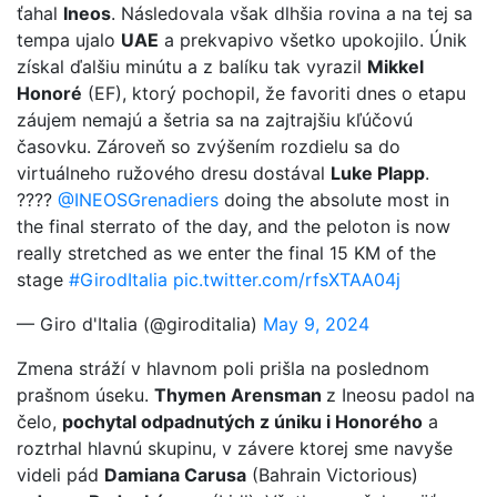
ťahal
Ineos
. Následovala však dlhšia rovina a na tej sa
tempa ujalo
UAE
a prekvapivo všetko upokojilo. Únik
získal ďalšiu minútu a z balíku tak vyrazil
Mikkel
Honoré
(EF), ktorý pochopil, že favoriti dnes o etapu
záujem nemajú a šetria sa na zajtrajšiu kľúčovú
časovku. Zároveň so zvýšením rozdielu sa do
virtuálneho ružového dresu dostával
Luke Plapp
.
????
@INEOSGrenadiers
doing the absolute most in
the final sterrato of the day, and the peloton is now
really stretched as we enter the final 15 KM of the
stage
#GirodItalia
pic.twitter.com/rfsXTAA04j
— Giro d'Italia (@giroditalia)
May 9, 2024
Zmena stráží v hlavnom poli prišla na poslednom
prašnom úseku.
Thymen Arensman
z Ineosu padol na
čelo,
pochytal odpadnutých z úniku i Honorého
a
roztrhal hlavnú skupinu, v závere ktorej sme navyše
videli pád
Damiana Carusa
(Bahrain Victorious)