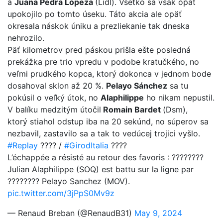
a
Juana Pedra Lópeza
(Lidl). Všetko sa však opäť
upokojilo po tomto úseku. Táto akcia ale opäť
okresala náskok úniku a prezliekanie tak dneska
nehrozilo.
Päť kilometrov pred páskou prišla ešte posledná
prekážka pre trio vpredu v podobe kratučkého, no
veľmi prudkého kopca, ktorý dokonca v jednom bode
dosahoval sklon až 20 %.
Pelayo Sánchez
sa tu
pokúsil o veľký útok, no
Alaphilippe
ho nikam nepustil.
V balíku medzitým útočil
Romain Bardet
(Dsm),
ktorý stiahol odstup iba na 20 sekúnd, no súperov sa
nezbavil, zastavilo sa a tak to vedúcej trojici vyšlo.
#Replay
???? /
#GirodItalia
????
L’échappée a résisté au retour des favoris : ????????
Julian Alaphilippe (SOQ) est battu sur la ligne par
???????? Pelayo Sanchez (MOV).
pic.twitter.com/3jPpS0Mv9z
— Renaud Breban (@RenaudB31)
May 9, 2024