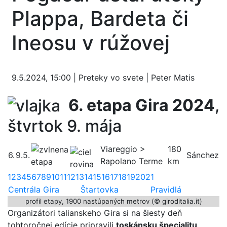
Plappa, Bardeta či
Ineosu v rúžovej
9.5.2024, 15:00 | Preteky vo svete | Peter Matis
6. etapa Gira 2024
,
štvrtok 9. mája
Viareggio >
180
6.
9.5.
Sánchez
Rapolano Terme
km
1
2
3
4
5
6
7
8
9
10
11
12
13
14
15
16
17
18
19
20
21
Centrála Gira
Štartovka
Pravidlá
profil etapy, 1900 nastúpaných metrov (© giroditalia.it)
Organizátori talianskeho Gira si na šiesty deň
tohtoročnej edície pripravili
toskánsku špecialitu
.