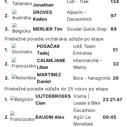
1.
Lidl - Trek
134
Jonathan
GROVES
Alpecin -
2.
97
Kaden
Deceuninck
3.
MERLIER Tim
Soudal Quick-Step
89
Priebežné poradie vrchárskej súťaže po etape
POGAČAR
UAE Team
1.
51
Tadej
Emirates
CALMEJANE
Intermarché -
2.
32
Lilian
Wanty
MARTINEZ
3.
Bora - hansgrohe
26
Daniel
Priebežné poradie súťaže do 25 rokov po etape
UIJTDEBROEKS
Visma |
1.
23:21:47
Cian
Lease a Bike
Decathlon
2.
BAUDIN Alex
Ag2r La
00:45
Mondiale