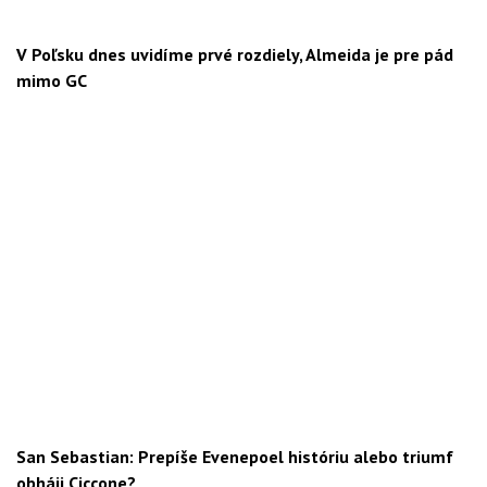
V Poľsku dnes uvidíme prvé rozdiely, Almeida je pre pád
mimo GC
San Sebastian: Prepíše Evenepoel históriu alebo triumf
obháji Ciccone?