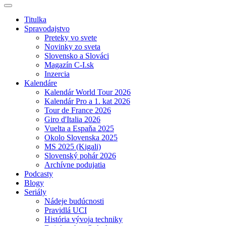
Titulka
Spravodajstvo
Preteky vo svete
Novinky zo sveta
Slovensko a Slováci
Magazín C-I.sk
Inzercia
Kalendáre
Kalendár World Tour 2026
Kalendár Pro a 1. kat 2026
Tour de France 2026
Giro d'Italia 2026
Vuelta a Espaňa 2025
Okolo Slovenska 2025
MS 2025 (Kigali)
Slovenský pohár 2026
Archívne podujatia
Podcasty
Blogy
Seriály
Nádeje budúcnosti
Pravidlá UCI
História vývoja techniky