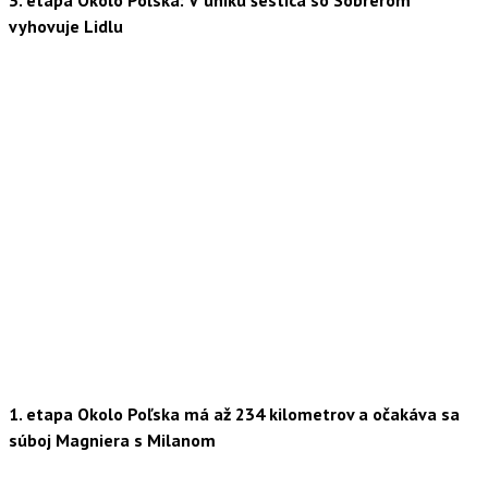
3. etapa Okolo Poľska: V úniku šestica so Sobrerom
vyhovuje Lidlu
1. etapa Okolo Poľska má až 234 kilometrov a očakáva sa
súboj Magniera s Milanom