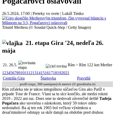
Pogačarovci oslavovali
26.5.2024, 17:00 | Preteky vo svete | Lukáš Timko
Triumf Merliera (© Soudal Quick-Step / Getty Images)
21. etapa Gira
'
24
, nedeľa 26.
mája
21.
26.5.
Rím > Rím
122 km
Merlier
1
2
3
4
5
6
7
8
9
10
11
12
13
14
15
16
17
18
19
20
21
Centrála Gira
Štartovka
Pravidlá
profil etapy, 300 nastúpaných metrov (© giroditalia.it)
Rím zďaleka nie je takou integrálnou súčasťou Gira ako Paríž v
prípade Tour de France. Vlani sa tu síce končilo, ale medzi rokmi
2019 - 2022 ani raz. Dnes sme tu sledovali záverečné defilé
Tadeja
Pogačara
ako suveréna s náskokom, ktorý 59 rokov nikto
nedosiahol. Ba aj ten rok 1965 bol veľkou výnimkou a
desaťminútové odstupy sa skôr datujú na obdobie pred druhou