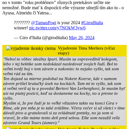
no v tomto "roku problémov" rôznych pretekárov určite nie
nemožné. Bude mať k dispozícii ešte výrazne silnejší tím ako tu - o
Ayusa, Almeidu či Yatesa...
????????
@TamauPogi
is your 2024
#GirodItalia
winner!
pic.twitter.com/y7NOkW3yw6
— Giro d'Italia (@giroditalia)
May 26, 2024
Vyjadrenie Tima Merliera (víťaz
etapy)
"Nebol to vôbec ideálny špurt. Musím sa ospravedlniť kolegom,
lebo v tej hektike som nedokázal nasledovať svojich ľudí. Bol to
veľmi tvrdý boj v tom závere a nakoniec to nejako vyšlo, tak som
veľmi rád za tím.
Ten dojazd sa mierne podobal na Nokere Koerse, kde v samom
závere prišiel kratučký úsek na kockách. Tam mi to vyšlo, tak som
si veľmi veril aj tu a povedal Bertovi Van Lerberghovi, že musím byť
asi na piatej pozícii, keď sa dostaneme na kocky, no a presne to
vyšlo.
Myslím si, že pre ľudí je to veľké víťazstvo takto na konci Gira v
Ríme, ale pre mňa je to také zvláštne. Včera večer si už všetci v tíme
dávali pivo a gratulovali si za zvládnuté preteky, no ja som si
vravel, že ešte máme tento deň pred sebou. Ešte som nezažil veľa
záverov Grand Tours (úsmev)."