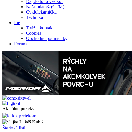
Daj do toho všetko!
Naša mládež (CTM)
Cyklolekárnička
Technika
Iné
Tiráž a kontakt
Cookies
Obchodné podmienky
Fórum
Aktuálne preteky
Lukáš Kubiš
Štartová listina