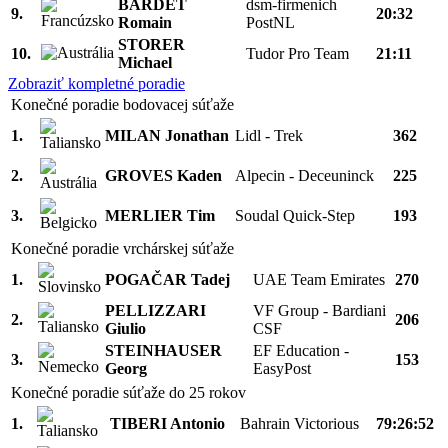
BARDET
dsm-firmenich
9.
20:32
Romain
PostNL
STORER
10.
Tudor Pro Team
21:11
Michael
Zobraziť kompletné poradie
Konečné poradie bodovacej súťaže
1.
MILAN Jonathan
Lidl - Trek
362
2.
GROVES Kaden
Alpecin - Deceuninck
225
3.
MERLIER Tim
Soudal Quick-Step
193
Konečné poradie vrchárskej súťaže
1.
POGAČAR Tadej
UAE Team Emirates
270
PELLIZZARI
VF Group - Bardiani
2.
206
Giulio
CSF
STEINHAUSER
EF Education -
3.
153
Georg
EasyPost
Konečné poradie súťaže do 25 rokov
1.
TIBERI Antonio
Bahrain Victorious
79:26:52