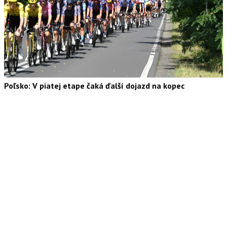
Poľsko: V piatej etape čaká ďalší dojazd na kopec