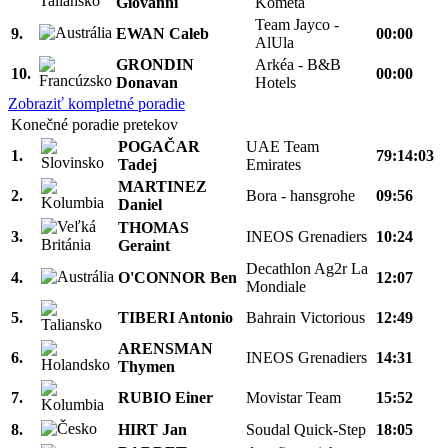
Giovanni
Kometa
Team Jayco -
9.
EWAN Caleb
00:00
AlUla
GRONDIN
Arkéa - B&B
10.
00:00
Donavan
Hotels
Zobraziť kompletné poradie
Konečné poradie pretekov
POGAČAR
UAE Team
1.
79:14:03
Tadej
Emirates
MARTINEZ
2.
Bora - hansgrohe
09:56
Daniel
THOMAS
3.
INEOS Grenadiers
10:24
Geraint
Decathlon Ag2r La
4.
O'CONNOR Ben
12:07
Mondiale
5.
TIBERI Antonio
Bahrain Victorious
12:49
ARENSMAN
6.
INEOS Grenadiers
14:31
Thymen
7.
RUBIO Einer
Movistar Team
15:52
8.
HIRT Jan
Soudal Quick-Step
18:05