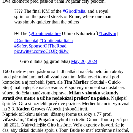
Dva kilometre pred páskou ťahal Pogačar celý pelotón.
???? The final KM of the
#GirodItalia
, and a royal
sprint on the paved streets of Rome, where one man
was simply quicker than the others
⏮ The
@Continentaltire
Ultimo Kilometro ⤵️
#LastKm
|
#Continental
#ContinentalItalia
#SafetySponsorOfTheRoad
pic.twitter.com/oCQJRjd9Jw
— Giro d'Italia (@giroditalia)
May 26, 2024
1600 metrov pred páskou sa Lidl natlačil na čelo pelotónu akoby
pred pár minútami neboli vzadu za ním. Milanovci to mali pod
kontrolou a aj rozbehli špurt, ale
Tim Merlier
(Soudal - Quick-
Step) mal najlepšie načasovanie. V správny moment sa dostal cez
súpera do čela manévrom doprava,
Milan v zlomku sekundy
stratil dva metre a už ho nedokázal preliezť na páske.
Najlepší
šprintéri Gira si rozdelili prvé dve pozície. Merlier bilanciu vyrovnal
na 3:3.
Kaden Groves
(Alpecin) skončil tretí.
Napriek toľkému talentu, úžasnej forme už roky a 77 profi
víťazstvám,
Tadej Pogačar
vyhral iba tretiu Grand Tour a prvú po
júli 2021. Najrýchlejšie Giro histórie. Veľa expertov hovorí, že je
čas, aby získal double spolu s Tour. Bude to mať extrémne náročné,