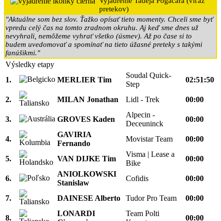
Vyjadrenie Tadeja Pogačara (víťaz
pretekov)
"Aktuálne som bez slov. Ťažko opísať tieto momenty. Chceli sme byť
vpredu celý čas na tomto zradnom okruhu. Aj keď sme dnes už
nevyhrali, nemôžeme vyhrať všetko (úsmev). Až po čase si to
budem uvedomovať a spomínať na tieto úžasné preteky s takými
fanúšikmi."
Výsledky etapy
Soudal Quick-
1.
MERLIER Tim
02:51:50
Step
2.
MILAN Jonathan
Lidl - Trek
00:00
Alpecin -
3.
GROVES Kaden
00:00
Deceuninck
GAVIRIA
4.
Movistar Team
00:00
Fernando
Visma | Lease a
5.
VAN DIJKE Tim
00:00
Bike
ANIOLKOWSKI
6.
Cofidis
00:00
Stanislaw
7.
DAINESE Alberto
Tudor Pro Team
00:00
LONARDI
Team Polti
8.
00:00