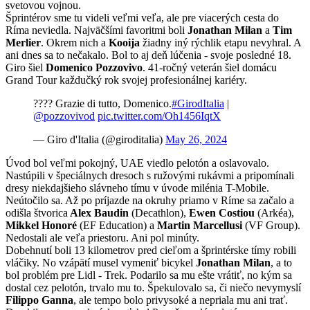
svetovou vojnou.
Šprintérov sme tu videli veľmi veľa, ale pre viacerých cesta do
Ríma neviedla. Najväčšími favoritmi boli
Jonathan Milan
a
Tim
Merlier
. Okrem nich a
Kooija
žiadny iný rýchlik etapu nevyhral. A
ani dnes sa to nečakalo. Bol to aj deň lúčenia - svoje posledné 18.
Giro šiel
Domenico Pozzovivo
. 41-ročný veterán šiel domácu
Grand Tour každučký rok svojej profesionálnej kariéry.
???? Grazie di tutto, Domenico.
#GirodItalia
|
@pozzovivod
pic.twitter.com/Oh1456IqtX
— Giro d'Italia (@giroditalia)
May 26, 2024
Úvod bol veľmi pokojný, UAE viedlo pelotón a oslavovalo.
Nastúpili v špeciálnych dresoch s ružovými rukávmi a pripomínali
dresy niekdajšieho slávneho tímu v úvode milénia T-Mobile.
Neútočilo sa. Až po príjazde na okruhy priamo v Ríme sa začalo a
odišla štvorica
Alex Baudin
(Decathlon),
Ewen Costiou
(Arkéa),
Mikkel Honoré
(EF Education) a
Martin Marcellusi
(VF Group).
Nedostali ale veľa priestoru. Ani pol minúty.
Dobehnutí boli 13 kilometrov pred cieľom a šprintérske tímy robili
vláčiky. No vzápätí musel vymeniť bicykel
Jonathan Milan
,
a to
bol problém pre Lidl - Trek. Podarilo sa mu ešte vrátiť, no kým sa
dostal cez pelotón, trvalo mu to. Špekulovalo sa, či niečo nevymyslí
Filippo Ganna
, ale tempo bolo privysoké a nepriala mu ani trať.