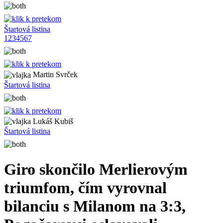
Štartová listina
1
2
3
4
5
6
7
Martin Svrček
Štartová listina
Lukáš Kubiš
Štartová listina
Giro skončilo Merlierovým
triumfom, čím vyrovnal
bilanciu s Milanom na 3:3,