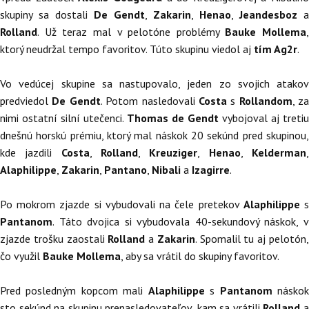
skupiny sa dostali
De Gendt
,
Zakarin
,
Henao
,
Jeandesboz
a
Rolland
. Už teraz mal v pelotóne problémy
Bauke Mollema
,
ktorý neudržal tempo favoritov. Túto skupinu viedol aj
tím Ag2r
.
Vo vedúcej skupine sa nastupovalo, jeden zo svojich atakov
predviedol
De Gendt
. Potom nasledovali
Costa
s
Rollandom
, za
nimi ostatní silní utečenci.
Thomas de Gendt
vybojoval aj tretiu
dnešnú horskú prémiu, ktorý mal náskok 20 sekúnd pred skupinou,
kde jazdili
Costa
,
Rolland
,
Kreuziger
,
Henao
,
Kelderman
Alaphilippe
,
Zakarin
,
Pantano
,
Nibali
a
Izagirre
.
Po mokrom zjazde si vybudovali na čele pretekov
Alaphilippe
Pantanom
. Táto dvojica si vybudovala 40-sekundový náskok, v
zjazde trošku zaostali
Rolland
a
Zakarin
. Spomalil tu aj pelotón
čo využil
Bauke Mollema
, aby sa vrátil do skupiny favoritov.
Pred posledným kopcom mali
Alaphilippe
s
Pantanom
násko
sto sekúnd na skupinu prenasledovateľov, kam sa vrátili
Rolland