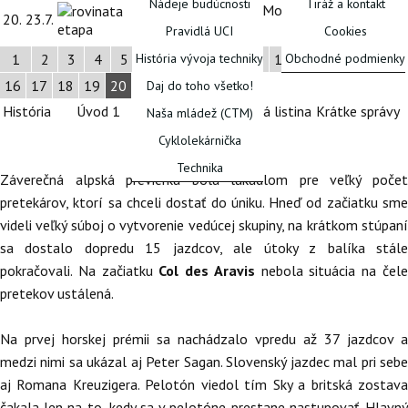
Nádeje budúcnosti
Tiráž a kontakt
Megéve > Morzine-
146
20.
23.7.
Izagirre
Avoriaz
km
Pravidlá UCI
Cookies
1
2
3
4
5
6
7
8
9
10
11
12
13
14
15
História vývoja techniky
Obchodné podmienky
16
17
18
19
20
21
Daj do toho všetko!
FÓRUM
História
Úvod 1
Úvod 2
Štartová listina
Krátke správy
Naša mládež (CTM)
Cyklolekárnička
Technika
Záverečná alpská previerka bola lákadlom pre veľký počet
pretekárov, ktorí sa chceli dostať do úniku. Hneď od začiatku sme
videli veľký súboj o vytvorenie vedúcej skupiny, na krátkom stúpaní
sa dostalo dopredu 15 jazdcov, ale útoky z balíka stále
pokračovali. Na začiatku
Col des Aravis
nebola situácia na čel
pretekov ustálená.
Na prvej horskej prémii sa nachádzalo vpredu až 37 jazdcov a
medzi nimi sa ukázal aj Peter Sagan. Slovenský jazdec mal pri sebe
aj Romana Kreuzigera. Pelotón viedol tím Sky a britská zostava
čakala len na to, kedy sa v pelotóne prestane nastupovať. Hlavný