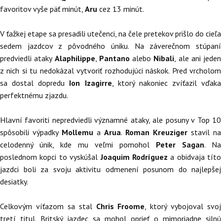
favoritov vyše päť minút,
Aru
cez 13 minút.
V ťažkej etape sa presadili utečenci, na čele pretekov prišlo do cieľa
sedem jazdcov z pôvodného úniku. Na záverečnom stúpaní
predviedli ataky
Alaphilippe
,
Pantano
alebo
Nibali
, ale ani jeden
z nich si tu nedokázal vytvoriť rozhodujúci náskok. Pred vrcholom
sa dostal dopredu
Ion Izagirre
, ktorý nakoniec zvíťazil vďaka
perfektnému zjazdu.
Hlavní favoriti nepredviedli významné ataky, ale posuny v Top 10
spôsobili výpadky
Mollemu
a
Arua
.
Roman Kreuziger
stavil na
celodenný únik, kde mu veľmi pomohol
Peter Sagan
. Na
poslednom kopci to vyskúšal
Joaquim Rodríguez
a obidvaja títo
jazdci boli za svoju aktivitu odmenení posunom do najlepšej
desiatky.
Celkovým víťazom sa stal
Chris Froome
, ktorý vybojoval svoj
tretí titul. Britský jazdec sa mohol oprieť o mimoriadne silnú