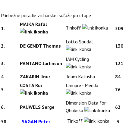
Priebežné poradie vrchárskej súťaže po etape
MAJKA Rafal
Tinkoff
1.
209
Lotto Soudal
2.
DE GENDT Thomas
130
IAM Cycling
3.
PANTANO Jarlinson
121
4.
ZAKARIN Ilnur
Team Katusha
84
COSTA Rui
Lampre - Merida
5.
76
Dimension Data for
6.
PAUWELS Serge
62
Qhubeka
Tinkoff
58.
SAGAN Peter
3