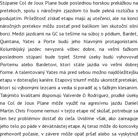
Stúpanie Col de Joux Plane bude poslednou horskou prekážkou na
pretekoch, spolu s náročným zjazdom to bude pekná rozlúčka s
podujatím. Príležitosť získať etapu majú aj utečenci, ale na konci
náročných pretekov môžu zostať pred balíkom len skutoční silní
borci. Medzi jazdcami na GC sa tešíme na súboj o pódium, Bardet,
Quintana, Yates a Porte budú jeho hlavnými protagonistami.
Kolumbijský jazdec nevyzerá vôbec dobre, na veľmi ťažkom
poslednom stúpaní bude trpieť. Strmé úseky budú vyhovovať
Portemu alebo Bardetovi, ktorí stále jazdia vo veľmi dobrej
forme. A talentovaný Yates má pred sebou možno najdôležitejšiu
etapu v doterajšej kariére. Etapový triumf môžu ukoristiť pretekári,
ktorí sú výbornými lezcami a vedia si poradiť aj s ťažkým klesaním.
Takýmito kvalitami disponujú Valverde či Rodríguez, prudké úseky
na Col de Joux Plane môže využiť na agresívnu jazdu Daniel
Martin. Chris Froome nemusí v tejto etape nič skúšať, potrebuje sa
len bez problémov dostať do cieľa. Uvidíme však, ako zareaguje
jeho telo po páde v devätnástej etape. Aj teraz môže do koncovky
prehovoriť počasie, v závere môže opäť pršať alebo sa vyskytnúť