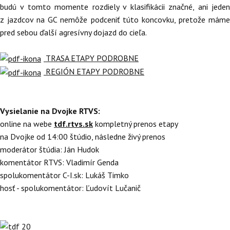
budú v tomto momente rozdiely v klasifikácii značné, ani jeden
z jazdcov na GC nemôže podceniť túto koncovku, pretože máme
pred sebou ďalší agresívny dojazd do cieľa.
TRASA ETAPY PODROBNE
REGIÓN ETAPY PODROBNE
Vysielanie na Dvojke RTVS:
online na webe
tdf.rtvs.sk
kompletný prenos etapy
na Dvojke od 14:00 štúdio, následne živý prenos
moderátor štúdia: Ján Hudok
komentátor RTVS: Vladimír Genda
spolukomentátor C-I.sk: Lukáš Timko
hosť - spolukomentátor: Ľudovít Lučanič