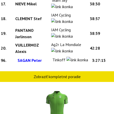
Team Sky
17.
NIEVE Mikel
38:30
IAM Cycling
18.
CLEMENT Stef
38:57
IAM Cycling
PANTANO
19.
38:59
Jarlinson
Ag2r La Mondiale
VUILLERMOZ
20.
42:28
Alexis
Tinkoff
96.
SAGAN Peter
3:27:15
Zobraziť kompletné poradie