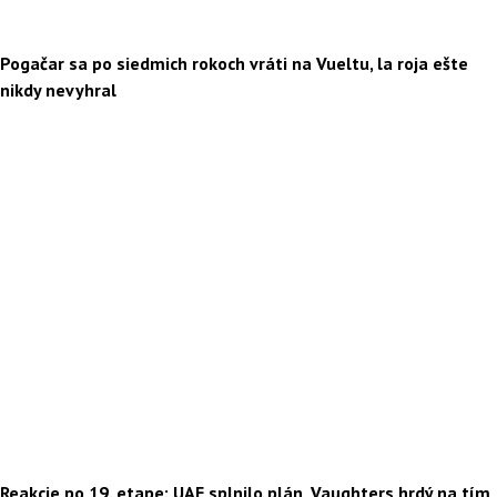
Pogačar sa po siedmich rokoch vráti na Vueltu, la roja ešte
nikdy nevyhral
Reakcie po 19. etape: UAE splnilo plán, Vaughters hrdý na tím