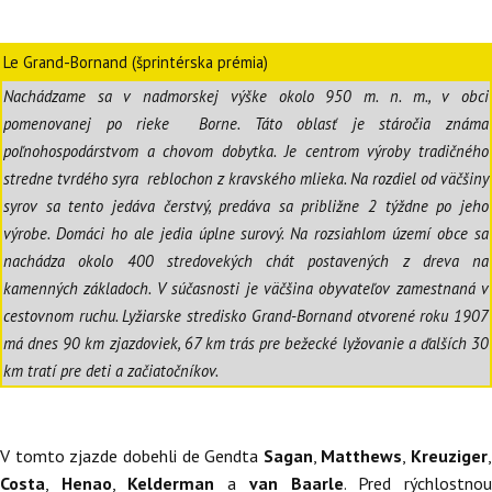
Le Grand-Bornand (šprintérska prémia)
Nachádzame sa v nadmorskej výške okolo 950 m. n. m., v obci
pomenovanej po rieke Borne. Táto oblasť je stáročia známa
poľnohospodárstvom a chovom dobytka. Je centrom výroby tradičného
stredne tvrdého syra reblochon z kravského mlieka. Na rozdiel od väčšiny
syrov sa tento jedáva čerstvý, predáva sa približne 2 týždne po jeho
výrobe. Domáci ho ale jedia úplne surový. Na rozsiahlom území obce sa
nachádza okolo 400 stredovekých chát postavených z dreva na
kamenných základoch. V súčasnosti je väčšina obyvateľov zamestnaná v
cestovnom ruchu. Lyžiarske stredisko Grand-Bornand otvorené roku 1907
má dnes 90 km zjazdoviek, 67 km trás pre bežecké lyžovanie a ďalších 30
km tratí pre deti a začiatočníkov.
V tomto zjazde dobehli de Gendta
Sagan
,
Matthews
,
Kreuziger
,
Costa
,
Henao
,
Kelderman
a
van Baarle
. Pred rýchlostno