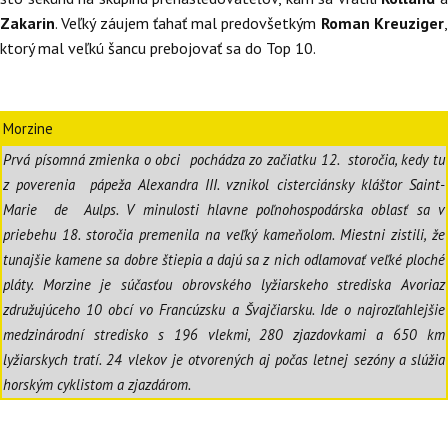
Zakarin
. Veľký záujem ťahať mal predovšetkým
Roman Kreuziger
ktorý mal veľkú šancu prebojovať sa do Top 10.
Morzine
Prvá písomná zmienka o obci pochádza zo začiatku 12. storočia, kedy tu
z poverenia pápeža Alexandra III. vznikol cisterciánsky kláštor Saint-
Marie de Aulps. V minulosti hlavne poľnohospodárska oblasť sa v
priebehu 18. storočia premenila na veľký kameňolom. Miestni zistili, že
tunajšie kamene sa dobre štiepia a dajú sa z nich odlamovať veľké ploché
pláty. Morzine je súčasťou obrovského lyžiarskeho strediska Avoriaz
združujúceho 10 obcí vo Francúzsku a Švajčiarsku. Ide o najrozľahlejšie
medzinárodní stredisko s 196 vlekmi, 280 zjazdovkami a 650 km
lyžiarskych tratí. 24 vlekov je otvorených aj počas letnej sezóny a slúžia
horským cyklistom a zjazdárom.