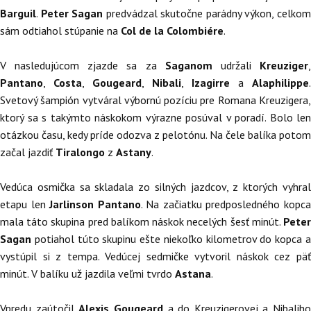
Barguil
.
Peter Sagan
predvádzal skutočne parádny výkon, celko
sám odtiahol stúpanie na
Col de la Colombiére
.
V nasledujúcom zjazde sa za
Saganom
udržali
Kreuziger
Pantano
,
Costa
,
Gougeard
,
Nibali
,
Izagirre
a
Alaphilippe
.
Svetový šampión vytváral výbornú pozíciu pre Romana Kreuzigera,
ktorý sa s takýmto náskokom výrazne posúval v poradí. Bolo len
otázkou času, kedy príde odozva z pelotónu. Na čele balíka potom
začal jazdiť
Tiralongo
z
Astany
.
Vedúca osmička sa skladala zo silných jazdcov, z ktorých vyhral
etapu len
Jarlinson Pantano
. Na začiatku predposledného kopc
mala táto skupina pred balíkom náskok necelých šesť minút.
Peter
Sagan
potiahol túto skupinu ešte niekoľko kilometrov do kopca a
vystúpil si z tempa. Vedúcej sedmičke vytvoril náskok cez päť
minút. V balíku už jazdila veľmi tvrdo
Astana
.
Vpredu zaútočil
Alexis Gougeard
a do Kreuzigerovej a Nibaliho