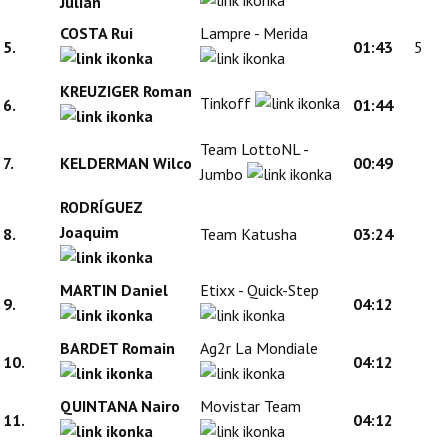
Julian
COSTA Rui
Lampre - Merida
5.
01:43
5
KREUZIGER Roman
Tinkoff
6.
01:44
Team LottoNL -
7.
KELDERMAN Wilco
00:49
Jumbo
RODRÍGUEZ
Joaquim
8.
Team Katusha
03:24
MARTIN Daniel
Etixx - Quick-Step
9.
04:12
BARDET Romain
Ag2r La Mondiale
10.
04:12
QUINTANA Nairo
Movistar Team
11.
04:12