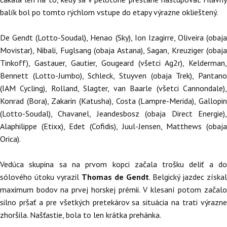
balík bol po tomto rýchlom vstupe do etapy výrazne oklieštený.
De Gendt (Lotto-Soudal), Henao (Sky), Ion Izagirre, Oliveira (obaja
Movistar), Nibali, Fuglsang (obaja Astana), Sagan, Kreuziger (obaja
Tinkoff), Gastauer, Gautier, Gougeard (všetci Ag2r), Kelderman,
Bennett (Lotto-Jumbo), Schleck, Stuyven (obaja Trek), Pantano
(IAM Cycling), Rolland, Slagter, van Baarle (všetci Cannondale),
Konrad (Bora), Zakarin (Katusha), Costa (Lampre-Merida), Gallopin
(Lotto-Soudal), Chavanel, Jeandesbosz (obaja Direct Energie),
Alaphilippe (Etixx), Edet (Cofidis), Juul-Jensen, Matthews (obaja
Orica).
Vedúca skupina sa na prvom kopci začala trošku deliť a do
sólového útoku vyrazil
Thomas de Gendt
. Belgický jazdec získal
maximum bodov na prvej horskej prémii. V klesaní potom začalo
silno pršať a pre všetkých pretekárov sa situácia na trati výrazne
zhoršila. Našťastie, bola to len krátka prehánka.