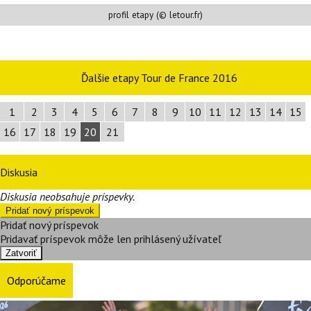
profil etapy (© letour.fr)
Ďalšie etapy Tour de France 2016
1
2
3
4
5
6
7
8
9
10
11
12
13
14
15
16
17
18
19
20
21
Diskusia
Diskusia neobsahuje príspevky.
Pridať nový príspevok
Pridať nový príspevok
Pridavať príspevok môže len prihlásený užívateľ
Zatvoriť
Odporúčame