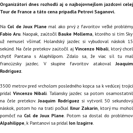
Organizátori dnes rozhodli aj o najbojovnejšom jazdcovi celej
Tour de France a táto cena pripadla Petrovi Saganovi.
Na
Col de Joux Plane
mal ako prvý z favoritov veľké problém
Fabio Aru
. Naopak, zaútočil
Bauke Mollema
, ktorého si tím Sky
už nemusel všímať. Holandský jazdec si vybudoval náskok 15
sekúnd. Na čele pretekov zaútočil aj
Vincenzo Nibali
, ktorý chce
chytiť Pantana s Alaphilipom. Zdalo sa, že viac síl tu mal
francúzsky jazdec. V skupine favoritov atakoval
Joaquim
Rodríguez
.
3500 metrov pred vrcholom posledného kopca sa k vedúcej trojici
pridal
Vincenzo Nibali
. Taliansky jazdec sa potom osamostatni
na čele pretekov.
Joaquim Rodríguez
si vytvoril 50 sekundový
náskok, potom ho na trati počkal
Ilnur Zakarin
, ktorý mu moho
pomôcť na
Col de Joux Plane
. Potom sa dostal do problémov
Alpahilippe
, k Pantanovi sa pridal
Ion Izagirre
.