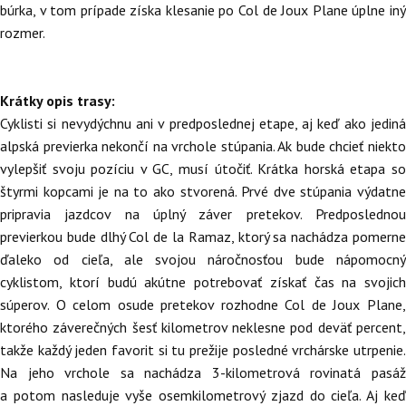
búrka, v tom prípade získa klesanie po Col de Joux Plane úplne iný
rozmer.
Krátky opis trasy:
Cyklisti si nevydýchnu ani v predposlednej etape, aj keď ako jediná
alpská previerka nekončí na vrchole stúpania. Ak bude chcieť niekto
vylepšiť svoju pozíciu v GC, musí útočiť. Krátka horská etapa so
štyrmi kopcami je na to ako stvorená. Prvé dve stúpania výdatne
pripravia jazdcov na úplný záver pretekov. Predposlednou
previerkou bude dlhý Col de la Ramaz, ktorý sa nachádza pomerne
ďaleko od cieľa, ale svojou náročnosťou bude nápomocný
cyklistom, ktorí budú akútne potrebovať získať čas na svojich
súperov. O celom osude pretekov rozhodne Col de Joux Plane,
ktorého záverečných šesť kilometrov neklesne pod deväť percent,
takže každý jeden favorit si tu prežije posledné vrchárske utrpenie.
Na jeho vrchole sa nachádza 3-kilometrová rovinatá pasáž
a potom nasleduje vyše osemkilometrový zjazd do cieľa. Aj keď