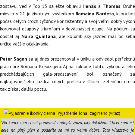
zostavu, veď v Top 15 sa ešte objavili
Henao
a
Thomas
. Druhé
miesto v GC je životným výsledkom
Romaina Bardeta
, ktorý bo
počas celých troch týždňov konzistentný a svoj veľmi dobrý výkon
korunoval etapový triumfom v devätnástej etape. Na pódium sa
dostal aj
Nairo Quintana
, ale kolumbijský jazdec mal od seb
určite väčšie očakávania.
Peter Sagan
sa aj dnes prezentoval v úniku a odviedol perfektnú
prácu pre Romana Kreuizigera. Aj na základe tohto výkonu a jeho
predchádzajúcich gala-predstavení bol označený za
najbojovnejšieho jazdca celých pretekov. Okrem zeleného dresu
tak získal ďalšiu poctu.
Vyjadrenie Iona Izagirreho (víťaz)
"Na konci som chcel predviesť najlepší zjazd, aký dokážem. Chcel som ísť
dole na plný plyn a podarilo sa mi to veľmi dobre. Toto víťazstvo je