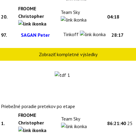
FROOME
Team Sky
Christopher
20.
04:18
Tinkoff
97.
SAGAN Peter
28:17
Zobraziť kompletné výsledky
Priebežné poradie pretekov po etape
FROOME
Team Sky
Christopher
1.
86:21:40
25