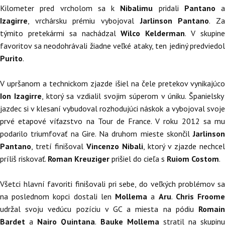
Kilometer pred vrcholom sa k
Nibalimu
pridali
Pantano
a
Izagirre
, vrchársku prémiu vybojoval
Jarlinson Pantano
. Z
týmito pretekármi sa nachádzal
Wilco Kelderman
. V skupin
favoritov sa neodohrávali žiadne veľké ataky, ten jediný predviedol
Purito
.
V upršanom a technickom zjazde išiel na čele pretekov vynikajúco
Ion Izagirre
, ktorý sa vzdialil svojim súperom v úniku. Španielsky
jazdec si v klesaní vybudoval rozhodujúci náskok a vybojoval svoje
prvé etapové víťazstvo na Tour de France. V roku 2012 sa mu
podarilo triumfovať na Gire. Na druhom mieste skončil
Jarlinson
Pantano
, tretí finišoval
Vincenzo Nibali
, ktorý v zjazde nechcel
príliš riskovať.
Roman Kreuziger
prišiel do cieľa s
Ruiom Costom
.
Všetci hlavní favoriti finišovali pri sebe, do veľkých problémov sa
na poslednom kopci dostali len
Mollema
a
Aru
.
Chris Froom
udržal svoju vedúcu pozíciu v GC a miesta na pódiu
Romain
Bardet
a
Nairo Quintana
.
Bauke Mollema
stratil na skupinu