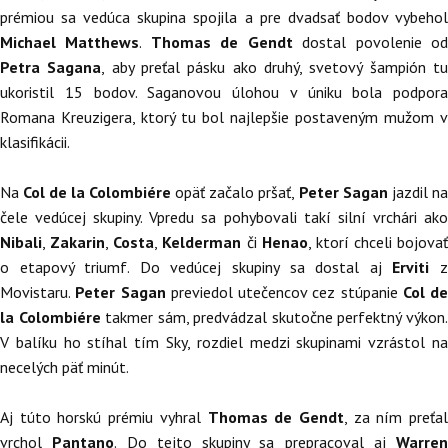
prémiou sa vedúca skupina spojila a pre dvadsať bodov vybehol
Michael Matthews
.
Thomas de Gendt
dostal povolenie o
Petra Sagana
, aby preťal pásku ako druhý, svetový šampión t
ukoristil 15 bodov. Saganovou úlohou v úniku bola podpora
Romana Kreuzigera, ktorý tu bol najlepšie postaveným mužom v
klasifikácii.
Na
Col de la Colombiére
opäť začalo pršať,
Peter Sagan
jazdil na
čele vedúcej skupiny. Vpredu sa pohybovali takí silní vrchári ako
Nibali
,
Zakarin
,
Costa
,
Kelderman
či
Henao
, ktorí chceli bojovať
o etapový triumf. Do vedúcej skupiny sa dostal aj
Erviti
Movistaru.
Peter Sagan
previedol utečencov cez stúpanie
Col de
la Colombiére
takmer sám, predvádzal skutočne perfektný výkon
V balíku ho stíhal tím Sky, rozdiel medzi skupinami vzrástol na
necelých päť minút.
Aj túto horskú prémiu vyhral
Thomas de Gendt
, za ním preťa
vrchol
Pantano
. Do tejto skupiny sa prepracoval aj
Warren