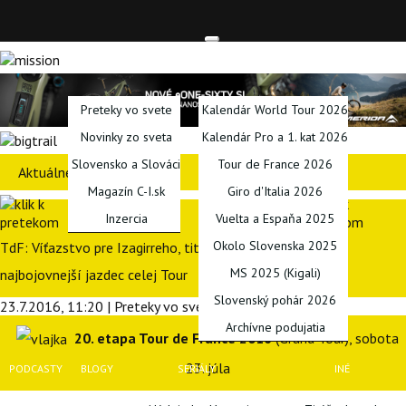
TITULKA
SPRAVODAJSTVO
KALENDÁRE
Preteky vo svete
Kalendár World Tour 2026
Novinky zo sveta
Kalendár Pro a 1. kat 2026
Slovensko a Slováci
Tour de France 2026
Aktuálne preteky
Magazín C-I.sk
Giro d'Italia 2026
Inzercia
Vuelta a Espaňa 2025
Okolo Slovenska 2025
TdF: Víťazstvo pre Izagirreho, titul pre Frooma, Sagan
MS 2025 (Kigali)
najbojovnejší jazdec celej Tour
Slovenský pohár 2026
23.7.2016, 11:20 | Preteky vo svete | Tomáš Šandor
Archívne podujatia
20. etapa Tour de France 2016
(Grand Tour), sobota
23. júla
PODCASTY
BLOGY
SERIÁLY
INÉ