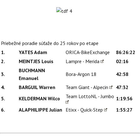
Priebežné poradie súťaže do 25 rokov po etape
1.
YATES Adam
ORICA-BikeExchange
86:26:22
2.
MEINTJES Louis
Lampre - Merida
02:16
BUCHMANN
3.
Bora-Argon 18
42:58
Emanuel
4.
BARGUIL Warren
Team Giant - Alpecin
47:32
Team LottoNL - Jumbo
5.
KELDERMAN Wilco
1:19:56
6.
ALAPHILIPPE Julian
Etixx - Quick-Step
1:55:27