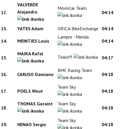
VALVERDE
Movistar Team
Alejandro
12.
04:14
13.
YATES Adam
ORICA-BikeExchange
04:14
Lampre - Merida
14.
MEINTJES Louis
04:14
MAJKA Rafal
Tinkoff
15.
04:17
BMC Racing Team
16.
CARUSO Damiano
04:18
Team Sky
17.
POELS Wout
04:18
THOMAS Geraint
Team Sky
18.
04:18
Team Sky
19.
HENAO Sergio
04:18