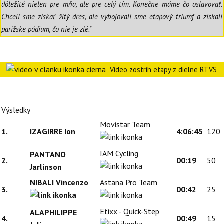
dôležité nielen pre mňa, ale pre celý tím. Konečne máme čo oslavovať.
Chceli sme získať žltý dres, ale vybojovali sme etapový triumf a získali
parížske pódium, čo nie je zlé."
Video zostrih etapy z dielne RTVS
Výsledky
Movistar Team
1.
IZAGIRRE Ion
4:06:45
120
IAM Cycling
PANTANO
2.
00:19
50
Jarlinson
NIBALI Vincenzo
Astana Pro Team
3.
00:42
25
Etixx - Quick-Step
ALAPHILIPPE
4.
00:49
15