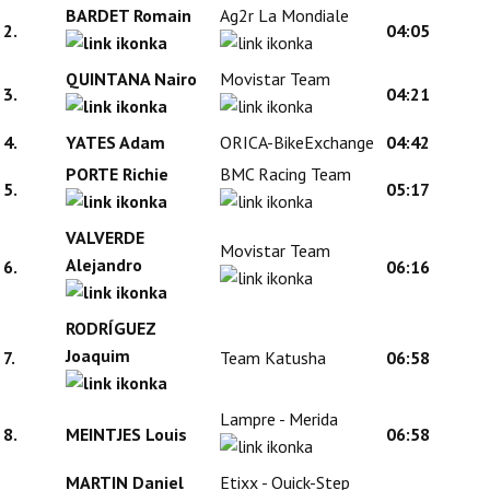
BARDET Romain
Ag2r La Mondiale
2.
04:05
QUINTANA Nairo
Movistar Team
3.
04:21
4.
YATES Adam
ORICA-BikeExchange
04:42
PORTE Richie
BMC Racing Team
5.
05:17
VALVERDE
Movistar Team
Alejandro
6.
06:16
RODRÍGUEZ
Joaquim
7.
Team Katusha
06:58
Lampre - Merida
8.
MEINTJES Louis
06:58
MARTIN Daniel
Etixx - Quick-Step