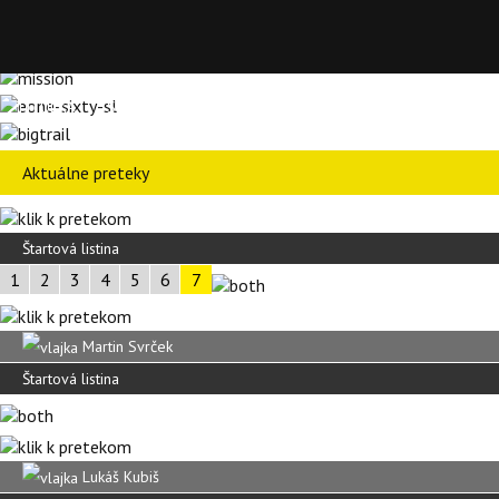
TITULKA
SPRAVODAJSTVO
KALENDÁRE
PODCASTY
BL
Aktuálne preteky
Štartová listina
1
2
3
4
5
6
7
Martin Svrček
Štartová listina
Lukáš Kubiš