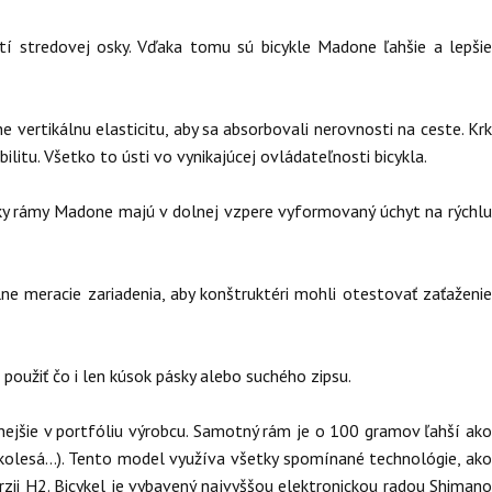
stí stredovej osky. Vďaka tomu sú bicykle Madone ľahšie a lepšie
 vertikálnu elasticitu, aby sa absorbovali nerovnosti na ceste. Krk
bilitu. Všetko to ústi vo vynikajúcej ovládateľnosti bicykla.
tky rámy Madone majú v dolnej vzpere vyformovaný úchyt na rýchlu
lne meracie zariadenia, aby konštruktéri mohli otestovať zaťaženie
použiť čo i len kúsok pásky alebo suchého zipsu.
tnejšie v portfóliu výrobcu. Samotný rám je o 100 gramov ľahší ako
kolesá...). Tento model využíva všetky spomínané technológie, ako
erzii H2. Bicykel je vybavený najvyššou elektronickou radou Shimano