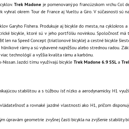
icyklov.
Trek Madone
je pomenovaný po francúzskom vrchu Col de 
k vyhral okrem Tour de France aj Vueltu a Giro. V súčasnosti sú na
yklov Garyho Fishera. Produkuje aj bicykle do mesta, na cyklokros 
trické bicykle, ktoré sú v jeho portfóliu novinkou. Spoločnosť má t
ť len na Speed Concept (triatlonové bicykle) a cestné bicykle šiestej
jú hliníkové rámy a sú vybavené najnižšou alebo strednou radou. Zák
viac technológií a vyššia kvalita rámu a karbónu.
-Nissan. Jazdci tímu využívajú bicykle
Trek Madone 6.9 SSL
a
Tre
ynikajúcou stabilitou a s túžbou ísť nízko a aerodynamicky. H1 vy
 ovládateľnosť a rovnaké jazdné vlastnosti ako H1, pričom disponu
 úpravám geometrie zvyšnej časti bicykla na zvýšenie stability bicy