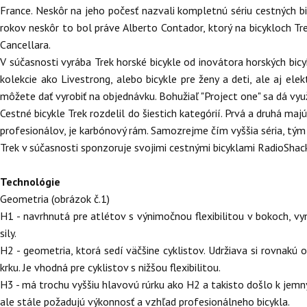
France. Neskôr na jeho počesť nazvali kompletnú sériu cestných b
rokov neskôr to bol práve Alberto Contador, ktorý na bicykloch Tre
Cancellara.
V súčasnosti vyrába Trek horské bicykle od inovátora horských bic
kolekcie ako Livestrong, alebo bicykle pre ženy a deti, ale aj elek
môžete dať vyrobiť na objednávku. Bohužiaľ "Project one" sa dá využi
Cestné bicykle Trek rozdelil do šiestich kategórií. Prvá a druhá ma
profesionálov, je karbónový rám. Samozrejme čím vyššia séria, tým 
Trek v súčasnosti sponzoruje svojimi cestnými bicyklami RadioShack
Technológie
Geometria (obrázok č.1)
H1 - navrhnutá pre atlétov s výnimočnou flexibilitou v bokoch, v
sily.
H2 - geometria, ktorá sedí väčšine cyklistov. Udržiava si rovnakú
krku. Je vhodná pre cyklistov s nižšou flexibilitou.
H3 - má trochu vyššiu hlavovú rúrku ako H2 a takisto došlo k jemným
ale stále požadujú výkonnosť a vzhľad profesionálneho bicykla.