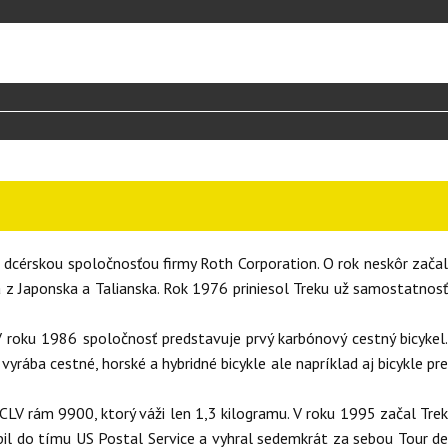
a dcérskou spoločnosťou firmy Roth Corporation. O rok neskôr zača
 z Japonska a Talianska. Rok 1976 priniesol Treku už samostatnosť
V roku 1986 spoločnosť predstavuje prvý karbónový cestný bicykel.
rába cestné, horské a hybridné bicykle ale napríklad aj bicykle pre
V rám 9900, ktorý váži len 1,3 kilogramu. V roku 1995 začal Trek
úpil do tímu US Postal Service a vyhral sedemkrát za sebou Tour d