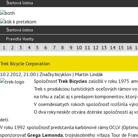
Štartová listina
Štartová listina
Pravidlá Vuelty
1
2
3
4
5
6
7
8
9
10
11
12
13
14
15
16
1
Trek Bicycle Corporation
10.2.2012, 21:00 | Značky bicyklov | Martin Lindák
Spoločnosť
Trek Bicycles
založili v roku 1975 ame
Trek s produkciou turistických oceľových rámov vo
na trhu a začal aj s predajom komponentov, ktorý d
V osemdesiatych rokoch spoločnosť rozšírila výro
O dva roky neskôr otvára dcérske spoločnosti aj vo
deti.
V roku 1992 spoločnosť predstavila karbónové rámy OCLV (Optimum 
sponzorovať
Grega Lemonda
, trojnásobného víťaza Tour de Franc