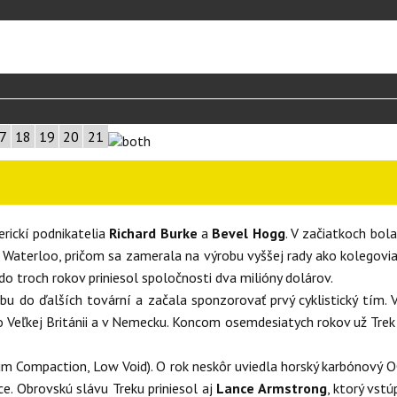
7
18
19
20
21
rickí podnikatelia
Richard Burke
a
Bevel Hogg
. V začiatkoch bol
 Waterloo, pričom sa zamerala na výrobu vyššej rady ako kolegovia
o troch rokov priniesol spoločnosti dva milióny dolárov.
bu do ďalších tovární a začala sponzorovať prvý cyklistický tím. 
 Veľkej Británii a v Nemecku. Koncom osemdesiatych rokov už Trek vy
Compaction, Low Void). O rok neskôr uviedla horský karbónový OCL
e. Obrovskú slávu Treku priniesol aj
Lance Armstrong
, ktorý vst