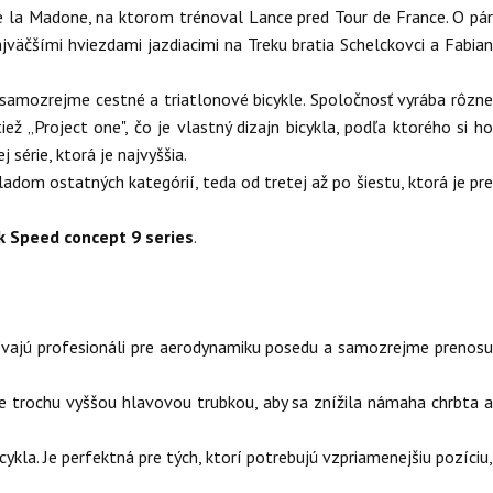
la Madone, na ktorom trénoval Lance pred Tour de France. O pá
jväčšími hviezdami jazdiacimi na Treku bratia Schelckovci a Fabian
a samozrejme cestné a triatlonové bicykle. Spoločnosť vyrába rôzne
iež „Project one", čo je vlastný dizajn bicykla, podľa ktorého si ho
 série, ktorá je najvyššia.
ladom ostatných kategórií, teda od tretej až po šiestu, ktorá je pre
k Speed concept 9 series
.
užívajú profesionáli pre aerodynamiku posedu a samozrejme prenosu
je trochu vyššou hlavovou trubkou, aby sa znížila námaha chrbta a
kla. Je perfektná pre tých, ktorí potrebujú vzpriamenejšiu pozíciu,