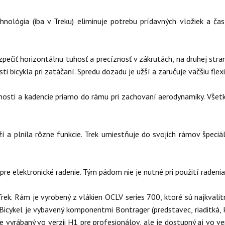
hnológia (iba v Treku) eliminuje potrebu prídavných vložiek a ča
ečiť horizontálnu tuhosť a precíznosť v zákrutách, na druhej strane
ti bicykla pri zatáčaní. Spredu dozadu je užší a zaručuje väčšiu flexi
enosti a kadencie priamo do rámu pri zachovaní aerodynamiky. Vše
ží a plnila rôzne funkcie. Trek umiestňuje do svojich rámov špeciá
e elektronické radenie. Tým pádom nie je nutné pri použití radenia 
rek. Rám je vyrobený z vlákien OCLV series 700, ktoré sú najkvali
Bicykel je vybavený komponentmi Bontrager (predstavec, riaditká, 
e vyrábaný vo verzii H1 pre profesionálov, ale je dostupný aj vo v