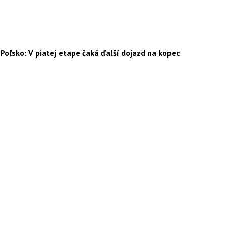
Poľsko: V piatej etape čaká ďalší dojazd na kopec