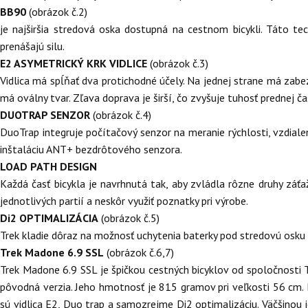
BB90
(obrázok č.2)
je najširšia stredová oska dostupná na cestnom bicykli. Táto tec
prenášajú silu.
E2 ASYMETRICKÝ KRK VIDLICE
(obrázok č.3)
Vidlica má spĺňať dva protichodné účely. Na jednej strane má zabezp
má oválny tvar. Zľava doprava je širší, čo zvyšuje tuhosť prednej čas
DUOTRAP SENZOR
(obrázok č.4)
DuoTrap integruje počítačový senzor na meranie rýchlosti, vzdial
inštaláciu ANT+ bezdrôtového senzora.
LOAD PATH DESIGN
Každá časť bicykla je navrhnutá tak, aby zvládla rôzne druhy záťa
jednotlivých partií a neskôr využiť poznatky pri výrobe.
Di2 OPTIMALIZÁCIA
(obrázok č.5)
Trek kladie dôraz na možnosť uchytenia baterky pod stredovú osku pr
Trek Madone 6.9 SSL
(obrázok č.6,7)
Trek Madone 6.9 SSL je špičkou cestných bicyklov od spoločnosti T
pôvodná verzia. Jeho hmotnosť je 815 gramov pri veľkosti 56 cm. 
sú vidlica E2, Duo trap a samozrejme Di2 optimalizáciu. Väčšinou j