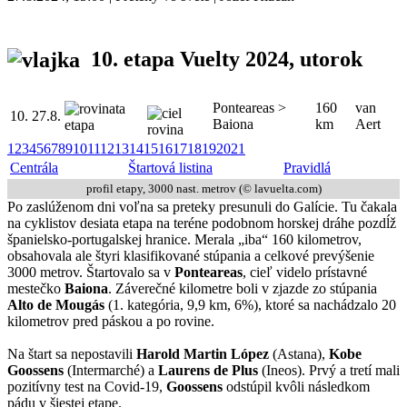
10. etapa Vuelty 2024
, utorok
Ponteareas >
160
van
10.
27.8.
Baiona
km
Aert
1
2
3
4
5
6
7
8
9
10
11
12
13
14
15
16
17
18
19
20
21
Centrála
Štartová listina
Pravidlá
profil etapy, 3000 nast. metrov (© lavuelta.com)
Po zaslúženom dni voľna sa preteky presunuli do Galície. Tu čakala
na cyklistov desiata etapa na teréne podobnom horskej dráhe pozdĺž
španielsko-portugalskej hranice. Merala „iba“ 160 kilometrov,
obsahovala ale štyri klasifikované stúpania a celkové prevýšenie
3000 metrov. Štartovalo sa v
Ponteareas
, cieľ videlo prístavné
mestečko
Baiona
. Záverečné kilometre boli v zjazde zo stúpania
Alto de Mougás
(1. kategória, 9,9 km, 6%), ktoré sa nachádzalo 20
kilometrov pred páskou a po rovine.
Na štart sa nepostavili
Harold Martin López
(Astana),
Kobe
Goossens
(Intermarché) a
Laurens de Plus
(Ineos). Prvý a tretí mali
pozitívny test na Covid-19,
Goossens
odstúpil kvôli následkom
pádu v šiestej etape.