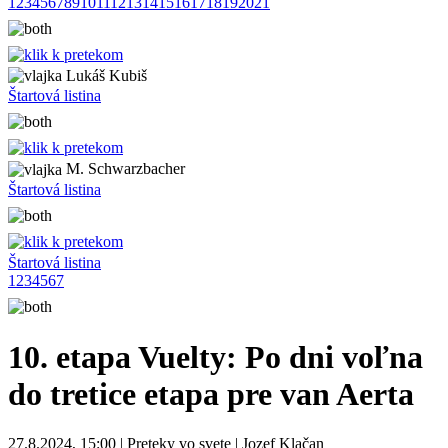
1
2
3
4
5
6
7
8
9
10
11
12
13
14
15
16
17
18
19
20
21
Lukáš Kubiš
Štartová listina
M. Schwarzbacher
Štartová listina
Štartová listina
1
2
3
4
5
6
7
10. etapa Vuelty: Po dni voľna
do tretice etapa pre van Aerta
27.8.2024, 15:00 | Preteky vo svete | Jozef Klačan