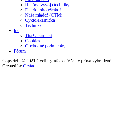
História vývoja techniky
Daj do toho všetko!
Naša mládež (CTM)
Cyklolekárnička
Technika
Iné
Tiráž a kontakt
Cookies
Obchodné podmienky
Fórum
Copyright © 2021 Cycling-Info.sk. Všetky práva vyhradené.
Created by
Orsigo