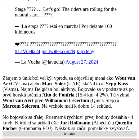
Stage ???? … Let’s go! The riders are rolling for the
neutral start… ????
➡ ¡La etapa ???? está en marcha! Por delante 160
kilómetros.
❤️???? ????????????????????????????????????????
#LaVuelta24
pic.twitter.com/NjkIpxfehy
— La Vuelta (@lavuelta)
August 27, 2024
Záujem o únik bol veľký, vpredu sa objavili aj mená ako
Wout van
Aert
(Visma) alebo
Marc Soler
(UAE), skúšal to aj
Sepp Kuss
(Visma). Najmä Belgičan bol aktívny. Bojovalo sa v podstate až po
prvú horskú prémiu
Alto de Fonfria
(15,4 km, 4,2%). Tú vyhral
Wout van Aert
pred
Williamom Lecerfom
(Quick-Step) a
Marcom Solerom
. Na vrchole mali k dobru 14 sekúnd.
No bojovalo sa ďalej. Priemerná rýchlosť prvej hodiny dosiahla 44
km/h. K trojici sa pridali ešte
Juri Hollmann
(Alpecin) a
Quentin
Pacher
(Groupama-FDJ). Náskok sa začal pomaličky zvyšovať.
- reklama -