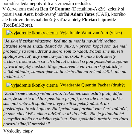
poradí sa teda nepotvrdili a k zmenám nedošlo.
V červenom ostáva
Ben O’Connor
(Decathlon-Ag2r), zelený si
poistil
van Aert
, bodkovaný udržal
Adam Yates
(UAE), ktorého
ale bodovo dorovnal dnešný víťaz a biely
Florian Lipowitz
(RedBull-Bora).
Vyjadrenie Wout van Aert (víťaz)
"Je skvelé získať víťazstvo, keď ma tu mohla navštíviť rodina.
Strašne som sa snažil dostať do úniku, v prvom kopci som ale mal
problémy sa tam udržať a skoro som to vzdal. Potom sme museli
spolupravovať, aby sme navýšili náskok. V úniku boli skvelý
vrchári, trochu som sa ich obával a chcel si pod posledné stúpanie
vytvoriť nejaký náskok. Moje postavenie vo vrchárskej súťaži je
veľká náhoda, samozrejme sa tu sústredím na zelenú súťaž, nie na
vrchársku."
Vyjadrenie Quentin Pacher (druhý)
"Začali sme naozaj veľmi tvrdo. Nakoniec sme ostali piati, dúfal
som, že sa ešte niekto z pelotónu pripojí, to sa ale nestalo, takže
sme pokračovali spoločne a vytvorili si pekný náskok do
posledných troch kopcov. Na šprintérskej prémii van Aert zaútočil,
ja som chcel ísť s ním a udržať sa až do cieľa. Nie je jednoduché
vymyslieť niečo na takého cyklistu. Som spokojný, pretože ma dnes
porazil silnejší pretekár."
Výsledky etapy