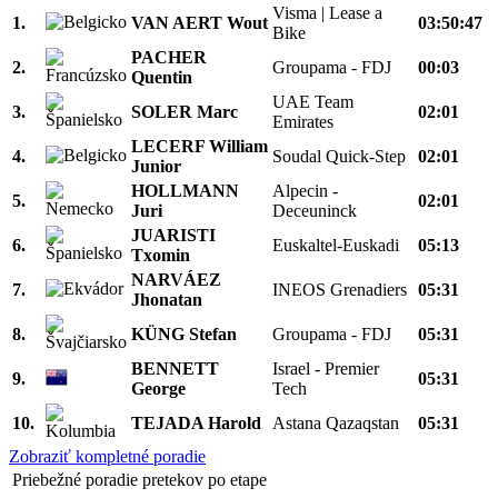
Visma | Lease a
1.
VAN AERT Wout
03:50:47
Bike
PACHER
2.
Groupama - FDJ
00:03
Quentin
UAE Team
3.
SOLER Marc
02:01
Emirates
LECERF William
4.
Soudal Quick-Step
02:01
Junior
HOLLMANN
Alpecin -
5.
02:01
Juri
Deceuninck
JUARISTI
6.
Euskaltel-Euskadi
05:13
Txomin
NARVÁEZ
7.
INEOS Grenadiers
05:31
Jhonatan
8.
KÜNG Stefan
Groupama - FDJ
05:31
BENNETT
Israel - Premier
9.
05:31
George
Tech
10.
TEJADA Harold
Astana Qazaqstan
05:31
Zobraziť kompletné poradie
Priebežné poradie pretekov po etape