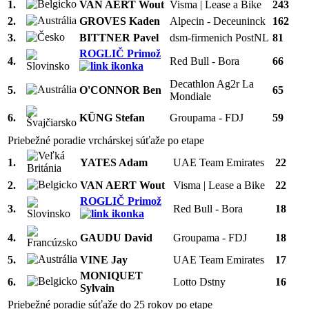
1.
VAN AERT Wout
Visma | Lease a Bike
243
2.
GROVES Kaden
Alpecin - Deceuninck
162
3.
BITTNER Pavel
dsm-firmenich PostNL
81
ROGLIČ Primož
4.
Red Bull - Bora
66
Decathlon Ag2r La
5.
O'CONNOR Ben
65
Mondiale
6.
KÜNG Stefan
Groupama - FDJ
59
Priebežné poradie vrchárskej súťaže po etape
1.
YATES Adam
UAE Team Emirates
22
2.
VAN AERT Wout
Visma | Lease a Bike
22
ROGLIČ Primož
3.
Red Bull - Bora
18
4.
GAUDU David
Groupama - FDJ
18
5.
VINE Jay
UAE Team Emirates
17
MONIQUET
6.
Lotto Dstny
16
Sylvain
Priebežné poradie súťaže do 25 rokov po etape