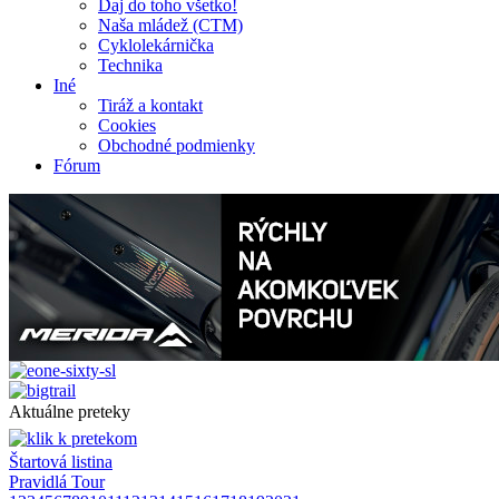
Daj do toho všetko!
Naša mládež (CTM)
Cyklolekárnička
Technika
Iné
Tiráž a kontakt
Cookies
Obchodné podmienky
Fórum
Aktuálne preteky
Štartová listina
Pravidlá Tour