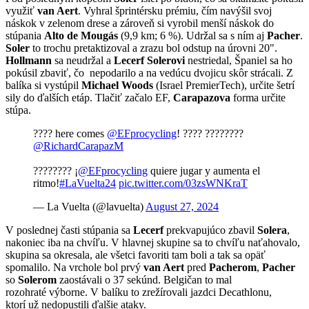
využiť
van Aert
. Vyhral šprintérsku prémiu, čím navýšil svoj
náskok v zelenom drese a zároveň si vyrobil menší náskok do
stúpania
Alto de Mougás
(9,9 km; 6 %). Udržal sa s ním aj
Pacher
.
Soler
to trochu pretaktizoval a zrazu bol odstup na úrovni 20".
Hollmann
sa neudržal a
Lecerf
Solerovi
nestriedal, Španiel sa ho
pokúsil zbaviť, čo nepodarilo a na vedúcu dvojicu skôr strácali. Z
balíka si vystúpil
Michael Woods
(Israel PremierTech), určite šetrí
sily do ďalších etáp. Tlačiť začalo EF,
Carapazova
forma určite
stúpa.
???? here comes
@EFprocycling
! ???? ????????
@RichardCarapazM
???????? ¡
@EFprocycling
quiere jugar y aumenta el
ritmo!
#LaVuelta24
pic.twitter.com/03zsWNKraT
— La Vuelta (@lavuelta)
August 27, 2024
V poslednej časti stúpania sa
Lecerf
prekvapujúco zbavil
Solera
,
nakoniec iba na chvíľu. V hlavnej skupine sa to chvíľu naťahovalo,
skupina sa okresala, ale všetci favoriti tam boli a tak sa opäť
spomalilo. Na vrchole bol prvý
van Aert
pred
Pacherom
,
Pacher
so
Solerom
zaostávali o 37 sekúnd. Belgičan to mal
rozohraté výborne. V balíku to zrežírovali jazdci Decathlonu,
ktorí už nedopustili ďalšie ataky.