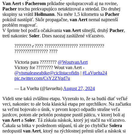
Van Aert
s
Pacherom
príkladne spolupracovali aj na rovine,
Pacher
trochu prekvapujúco netaktizoval a striedal. Do druhej
skupiny sa vrátil
Hollmann
. Na méte 1,5 kilometra sa
Pacher
pokúsil nastúpiť. Skôr propagačne,
van Aert
nemal najmenší
problém reagovať.
V šprinte bol podľa očakávania
van Aert
silnejší, druhý
Pacher
,
tretí nakoniec
Soler
. Dnes naozaj zaslúžené víťazstvo.
????????‍♂️???? ???????????????? ????????????
???????????????? ????
Victoria para ????????
@WoutvanAert
Victory for ???????? Wout van Aert -
@vismaleaseabike
@ciclistacofidis
|
#LaVuelta24
pic.twitter.com/CsY2ZYqd7u
— La Vuelta (@lavuelta)
August 27, 2024
Videli sme takú zvláštnu etapu. Vyzeralo to, že sa budú diať veľké
veci, nakoniec to ale bola klasická etapa pre uprchlíkov. Na začiatku
sa veľmi bojovalo o únik, v prvom kopci odpadlo strašne veľa
jazdcov, potom ale pelotón postupne pustil päticu, v ktorej boli aj
van Aert
a
Soler
. Tá získala náskok, ktorý jej stačil na víťazstvo.
Čakala sa bitka v poslednom stúpaní, tú ale po chybičke
Solera
nedopustil
van Aert
, ktorý na rýchlostnej prémii ušiel a náskok si