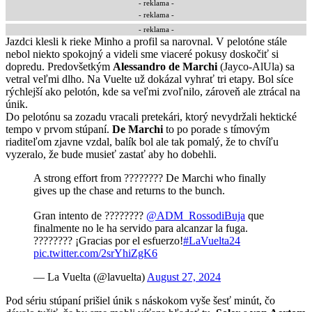
-
reklama
-
- reklama -
-
reklama
-
Jazdci klesli k rieke Minho a profil sa narovnal. V pelotóne stále
nebol niekto spokojný a videli sme viaceré pokusy doskočiť si
dopredu. Predovšetkým
Alessandro de Marchi
(Jayco-AlUla) sa
vetral veľmi dlho. Na Vuelte už dokázal vyhrať tri etapy. Bol síce
rýchlejší ako pelotón, kde sa veľmi zvoľnilo, zároveň ale ztrácal na
únik.
Do pelotónu sa zozadu vracali pretekári, ktorý nevydržali hektické
tempo v prvom stúpaní.
De Marchi
to po porade s tímovým
riaditeľom zjavne vzdal, balík bol ale tak pomalý, že to chvíľu
vyzeralo, že bude musieť zastať aby ho dobehli.
A strong effort from ???????? De Marchi who finally
gives up the chase and returns to the bunch.
Gran intento de ????????
@ADM_RossodiBuja
que
finalmente no le ha servido para alcanzar la fuga.
???????? ¡Gracias por el esfuerzo!
#LaVuelta24
pic.twitter.com/2srYhiZgK6
— La Vuelta (@lavuelta)
August 27, 2024
Pod sériu stúpaní prišiel únik s náskokom vyše šesť minút, čo