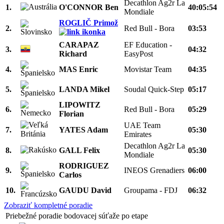
Decathlon Ag2r La
1.
O'CONNOR Ben
40:05:54
Mondiale
ROGLIČ Primož
2.
Red Bull - Bora
03:53
CARAPAZ
EF Education -
3.
04:32
Richard
EasyPost
4.
MAS Enric
Movistar Team
04:35
5.
LANDA Mikel
Soudal Quick-Step
05:17
LIPOWITZ
6.
Red Bull - Bora
05:29
Florian
UAE Team
7.
YATES Adam
05:30
Emirates
Decathlon Ag2r La
8.
GALL Felix
05:30
Mondiale
RODRIGUEZ
9.
INEOS Grenadiers
06:00
Carlos
10.
GAUDU David
Groupama - FDJ
06:32
Zobraziť kompletné poradie
Priebežné poradie bodovacej súťaže po etape