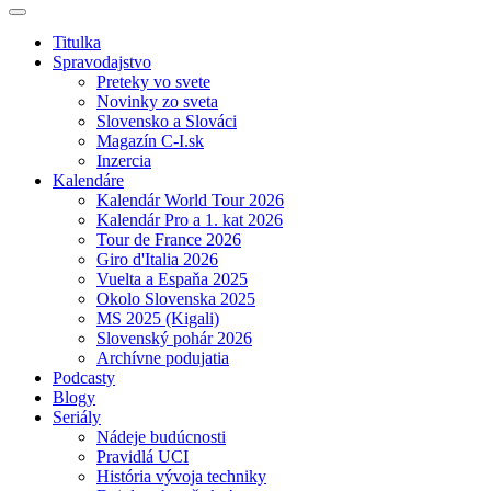
Titulka
Spravodajstvo
Preteky vo svete
Novinky zo sveta
Slovensko a Slováci
Magazín C-I.sk
Inzercia
Kalendáre
Kalendár World Tour 2026
Kalendár Pro a 1. kat 2026
Tour de France 2026
Giro d'Italia 2026
Vuelta a Espaňa 2025
Okolo Slovenska 2025
MS 2025 (Kigali)
Slovenský pohár 2026
Archívne podujatia
Podcasty
Blogy
Seriály
Nádeje budúcnosti
Pravidlá UCI
História vývoja techniky