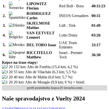
LIPOWITZ
1.
Red Bull - Bora
40:11:23
Florian
RODRIGUEZ
2.
INEOS Grenadiers
00:31
Carlos
SKJELMOSE
3.
Lidl - Trek
01:49
Mattias
VAN EETVELT
4.
Lotto Dstny
03:26
Lennert
UAE Team
5.
DEL TORO Isaac
33:17
Emirates
RICCITELLO
Israel - Premier
6.
36:30
Matthew
Tech
Kopce na trase etapy:
132 km: Alto de Fonfria (15,4 km; 4,2 %)
55 km: Alto de Vilachán (6,3 km; 5,5 %)
40 km: Alto de Mabia (6,0 km; 5,7 %)
20 km: Alto de Mougás (9,9 km; 6 %) + bonif.
profil posledného kopca (© lavuelta.com)
Naše spravodajstvo z Vuelty 2024
1
2
3
4
5
6
7
8
9
10
11
12
13
14
15
16
17
18
19
20
21