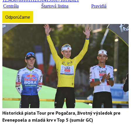
Centrála
Štartová listina
Pravidlá
Odporúčame
Historická piata Tour pre Pogačara, životný výsledok pre
Evenepoela a mladá krv v Top 5 (sumár GC)