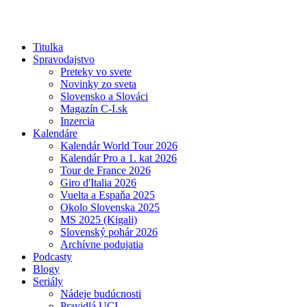
Titulka
Spravodajstvo
Preteky vo svete
Novinky zo sveta
Slovensko a Slováci
Magazín C-I.sk
Inzercia
Kalendáre
Kalendár World Tour 2026
Kalendár Pro a 1. kat 2026
Tour de France 2026
Giro d'Italia 2026
Vuelta a Espaňa 2025
Okolo Slovenska 2025
MS 2025 (Kigali)
Slovenský pohár 2026
Archívne podujatia
Podcasty
Blogy
Seriály
Nádeje budúcnosti
Pravidlá UCI