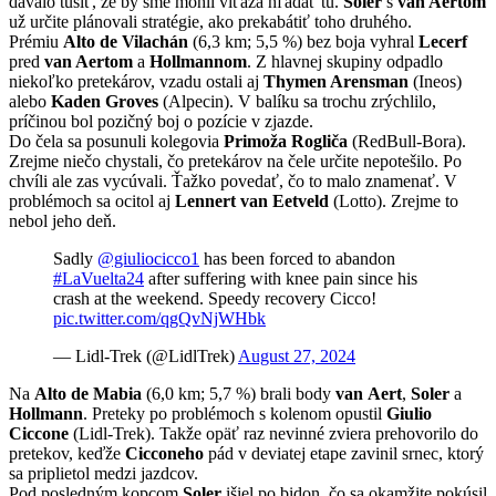
dávalo tušiť, že by sme mohli víťaza hľadať tu.
Soler
s
van Aertom
už určite plánovali stratégie, ako prekabátiť toho druhého.
Prémiu
Alto de Vilachán
(6,3 km; 5,5 %) bez boja vyhral
Lecerf
pred
van Aertom
a
Hollmannom
. Z hlavnej skupiny odpadlo
niekoľko pretekárov, vzadu ostali aj
Thymen Arensman
(Ineos)
alebo
Kaden Groves
(Alpecin). V balíku sa trochu zrýchlilo,
príčinou bol pozičný boj o pozície v zjazde.
Do čela sa posunuli kolegovia
Primoža Rogliča
(RedBull-Bora).
Zrejme niečo chystali, čo pretekárov na čele určite nepotešilo. Po
chvíli ale zas vycúvali. Ťažko povedať, čo to malo znamenať. V
problémoch sa ocitol aj
Lennert van Eetveld
(Lotto). Zrejme to
nebol jeho deň.
Sadly
@giuliocicco1
has been forced to abandon
#LaVuelta24
after suffering with knee pain since his
crash at the weekend. Speedy recovery Cicco!
pic.twitter.com/qgQvNjWHbk
— Lidl-Trek (@LidlTrek)
August 27, 2024
Na
Alto de Mabia
(6,0 km; 5,7 %) brali body
van Aert
,
Soler
a
Hollmann
. Preteky po problémoch s kolenom opustil
Giulio
Ciccone
(Lidl-Trek). Takže opäť raz nevinné zviera prehovorilo do
pretekov, keďže
Cicconeho
pád v deviatej etape zavinil srnec, ktorý
sa priplietol medzi jazdcov.
Pod posledným kopcom
Soler
išiel po bidon, čo sa okamžite pokúsil