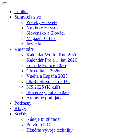
Titulka
Spravodajstvo
Preteky vo svete
Novinky zo sveta
Slovensko a Slováci
Magazín C-I.sk
Inzercia
Kalendáre
Kalendár World Tour 2026
Kalendár Pro a 1. kat 2026
Tour de France 2026
Giro d'Italia 2026
Vuelta a Espaňa 2025
Okolo Slovenska 2025
MS 2025 (Kigali)
Slovenský pohár 2026
Archívne podujatia
Podcasty
Blogy
Seriály
Nádeje budúcnosti
Pravidlá UCI
História vývoja techniky