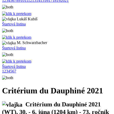
1
2
3
4
5
6
7
8
9
10
11
12
13
14
15
16
17
18
19
20
21
Lukáš Kubiš
Štartová listina
M. Schwarzbacher
Štartová listina
Štartová listina
1
2
3
4
5
6
7
Critérium du Dauphiné 2021
Critérium du Dauphiné 2021
(WT), 30. - 6. júna (1204 km) - 73. ročník