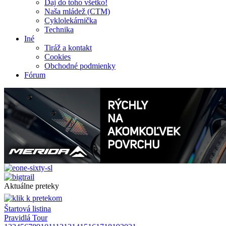
Daj do toho všetko!
Naša mládež (CTM)
Cyklolekárnička
Technika
Iné
Tiráž a kontakt
Cookies
Obchodné podmienky
Fórum
Aktuálne preteky
Štartová listina
Pravidlá Tour