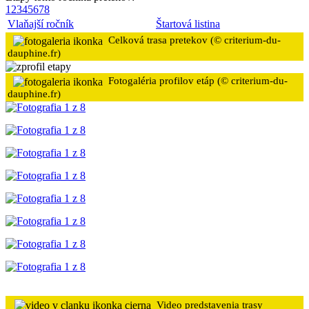
1
2
3
4
5
6
7
8
Vlaňajší ročník
Štartová listina
Celková trasa pretekov (©
criterium-du-
dauphine.fr
)
Fotogaléria profilov etáp (© criterium-du-
dauphine.fr)
Video predstavenia trasy