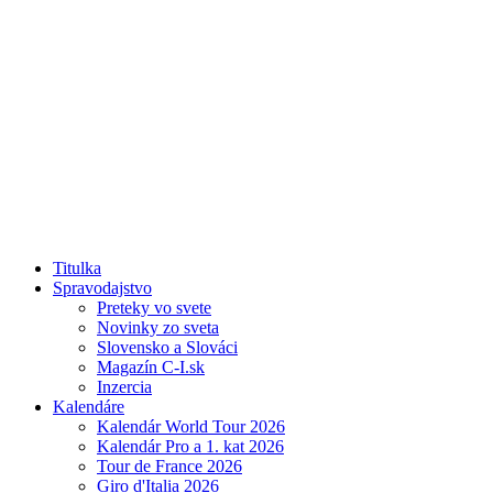
Titulka
Spravodajstvo
Preteky vo svete
Novinky zo sveta
Slovensko a Slováci
Magazín C-I.sk
Inzercia
Kalendáre
Kalendár World Tour 2026
Kalendár Pro a 1. kat 2026
Tour de France 2026
Giro d'Italia 2026