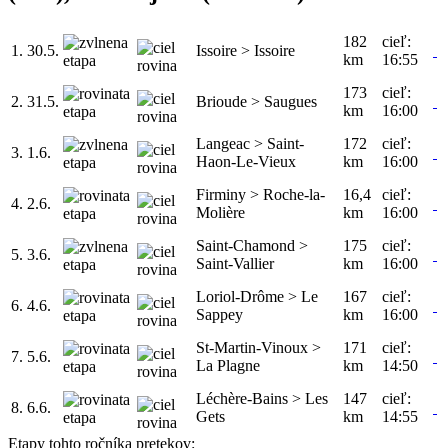
182
cieľ:
1.
30.5.
Issoire > Issoire
km
16:55
173
cieľ:
2.
31.5.
Brioude > Saugues
km
16:00
Langeac > Saint-
172
cieľ:
3.
1.6.
Haon-Le-Vieux
km
16:00
Firminy > Roche-la-
16,4
cieľ:
4.
2.6.
Molière
km
16:00
Saint-Chamond >
175
cieľ:
5.
3.6.
Saint-Vallier
km
16:00
Loriol-Drôme > Le
167
cieľ:
6.
4.6.
Sappey
km
16:00
St-Martin-Vinoux >
171
cieľ:
7.
5.6.
La Plagne
km
14:50
Léchère-Bains > Les
147
cieľ:
8.
6.6.
Gets
km
14:55
Etapy tohto ročníka pretekov: