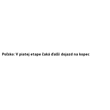
Poľsko: V piatej etape čaká ďalší dojazd na kopec