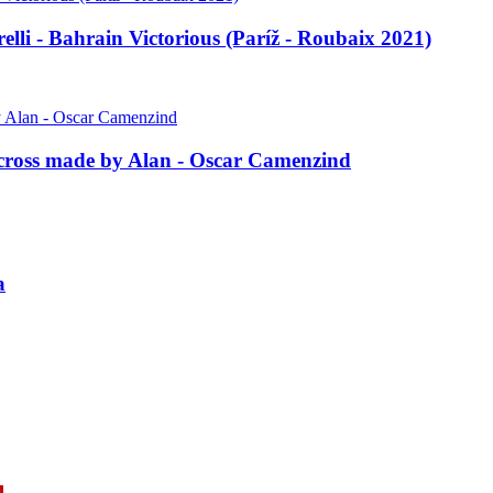
lli - Bahrain Victorious (Paríž - Roubaix 2021)
ocross made by Alan - Oscar Camenzind
a