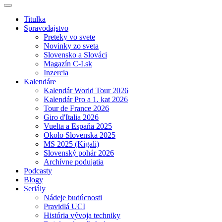
Titulka
Spravodajstvo
Preteky vo svete
Novinky zo sveta
Slovensko a Slováci
Magazín C-I.sk
Inzercia
Kalendáre
Kalendár World Tour 2026
Kalendár Pro a 1. kat 2026
Tour de France 2026
Giro d'Italia 2026
Vuelta a Espaňa 2025
Okolo Slovenska 2025
MS 2025 (Kigali)
Slovenský pohár 2026
Archívne podujatia
Podcasty
Blogy
Seriály
Nádeje budúcnosti
Pravidlá UCI
História vývoja techniky