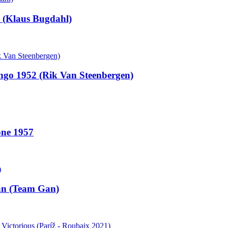
a (Klaus Bugdahl)
engo 1952 (Rik Van Steenbergen)
one 1957
man (Team Gan)