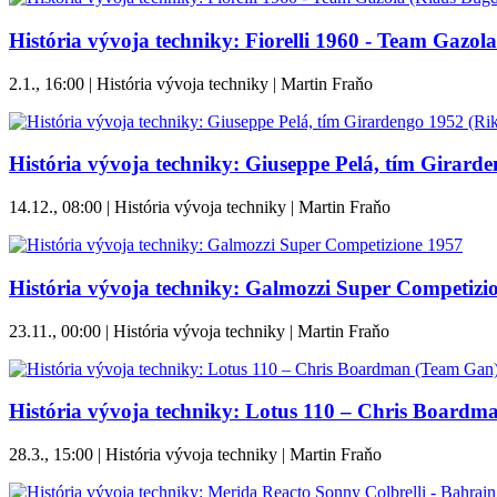
História vývoja techniky: Fiorelli 1960 - Team Gazol
2.1., 16:00 | História vývoja techniky | Martin Fraňo
História vývoja techniky: Giuseppe Pelá, tím Girard
14.12., 08:00 | História vývoja techniky | Martin Fraňo
História vývoja techniky: Galmozzi Super Competizi
23.11., 00:00 | História vývoja techniky | Martin Fraňo
História vývoja techniky: Lotus 110 – Chris Board
28.3., 15:00 | História vývoja techniky | Martin Fraňo