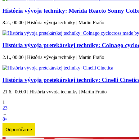
História vývoja techniky: Merida Reacto Sonny Colbre
8.2., 00:00 | História vývoja techniky | Martin Fraňo
História vývoja pretekárskej techniky: Colnago cycl
2.1., 00:00 | História vývoja techniky | Martin Fraňo
História vývoja pretekárskej techniky: Cinelli Cinetic
21.6., 00:00 | História vývoja techniky | Martin Fraňo
1
2
3
...
8
»
Odporúčame