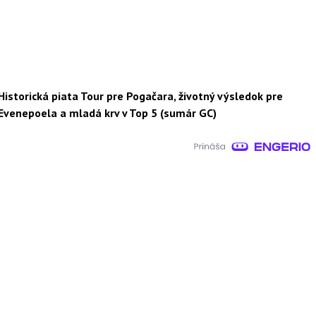
Historická piata Tour pre Pogačara, životný výsledok pre
Evenepoela a mladá krv v Top 5 (sumár GC)