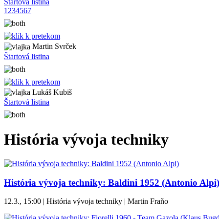
Štartová listina
1
2
3
4
5
6
7
Martin Svrček
Štartová listina
Lukáš Kubiš
Štartová listina
História vývoja techniky
História vývoja techniky: Baldini 1952 (Antonio Alpi
12.3., 15:00 | História vývoja techniky | Martin Fraňo