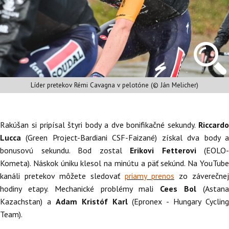
Líder pretekov Rémi Cavagna v pelotóne (© Ján Melicher)
Rakúšan si pripísal štyri body a dve bonifikačné sekundy.
Riccardo
Lucca
(Green Project-Bardiani CSF-Faizané) získal dva body 
bonusovú sekundu. Bod zostal
Erikovi Fetterovi
(EOLO-
Kometa). Náskok úniku klesol na minútu a päť sekúnd. Na YouTube
kanáli pretekov môžete sledovať
priamy prenos
zo záverečnej
hodiny etapy. Mechanické problémy mali
Cees Bol
(Astan
Kazachstan) a
Adam Kristóf Karl
(Epronex - Hungary Cycling
Team).