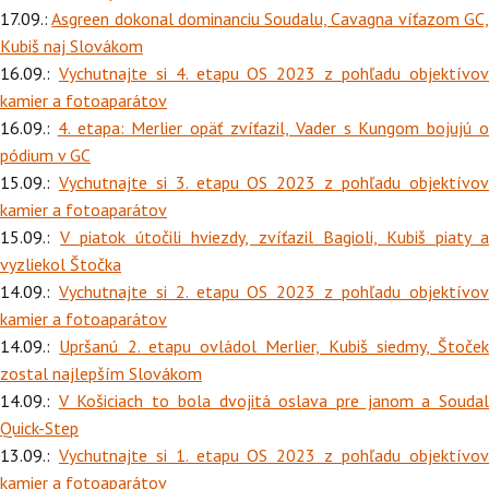
17.09.:
Asgreen dokonal dominanciu Soudalu, Cavagna víťazom GC
Kubiš naj Slovákom
16.09.:
Vychutnajte si 4. etapu OS 2023 z pohľadu objektívo
kamier a fotoaparátov
16.09.:
4. etapa: Merlier opäť zvíťazil, Vader s Kungom bojujú 
pódium v GC
15.09.:
Vychutnajte si 3. etapu OS 2023 z pohľadu objektívo
kamier a fotoaparátov
15.09.:
V piatok útočili hviezdy, zvíťazil Bagioli, Kubiš piaty 
vyzliekol Štočka
14.09.:
Vychutnajte si 2. etapu OS 2023 z pohľadu objektívo
kamier a fotoaparátov
14.09.:
Upršanú 2. etapu ovládol Merlier, Kubiš siedmy, Štoček
zostal najlepším Slovákom
14.09.:
V Košiciach to bola dvojitá oslava pre janom a Souda
Quick-Step
13.09.:
Vychutnajte si 1. etapu OS 2023 z pohľadu objektívo
kamier a fotoaparátov