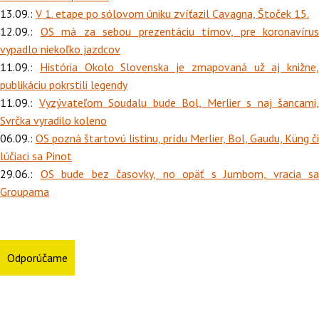
13.09.:
V 1. etape po sólovom úniku zvíťazil Cavagna, Štoček 15.
12.09.:
OS má za sebou prezentáciu tímov, pre koronavírus
vypadlo niekoľko jazdcov
11.09.:
História Okolo Slovenska je zmapovaná už aj knižne,
publikáciu pokrstili legendy
11.09.:
Vyzývateľom Soudalu bude Bol, Merlier s naj šancami,
Svrčka vyradilo koleno
06.09.:
OS pozná štartovú listinu, prídu Merlier, Bol, Gaudu, Küng či
lúčiaci sa Pinot
29.06.:
OS bude bez časovky, no opäť s Jumbom, vracia sa
Groupama
Odporúčame