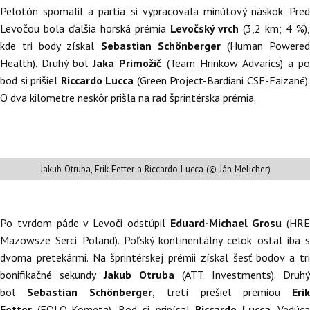
Pelotón spomalil a partia si vypracovala minútový náskok. Pred
Levočou bola ďalšia horská prémia
Levočský vrch
(3,2 km; 4 %)
kde tri body získal
Sebastian Schönberger
(Human Powere
Health). Druhý bol
Jaka Primožič
(Team Hrinkow Advarics) a p
bod si prišiel
Riccardo Lucca
(Green Project-Bardiani CSF-Faizané)
O dva kilometre neskôr prišla na rad šprintérska prémia.
Jakub Otruba, Erik Fetter a Riccardo Lucca (© Ján Melicher)
Po tvrdom páde v Levoči odstúpil
Eduard-Michael Grosu
(HRE
Mazowsze Serci Poland). Poľský kontinentálny celok ostal iba s
dvoma pretekármi. Na šprintérskej prémii získal šesť bodov a tri
bonifikačné sekundy
Jakub Otruba
(ATT Investments). Druh
bol
Sebastian Schönberger
, tretí prešiel prémiou
Eri
Fetter
(EOLO-Kometa). Bod si pripísal
Riccardo Lucca
. Vedúc