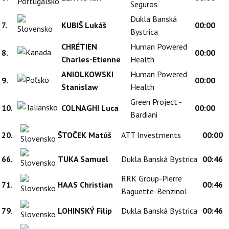
Seguros
Dukla Banská
7.
KUBIŠ Lukáš
00:00
Bystrica
CHRÉTIEN
Human Powered
8.
00:00
Charles-Etienne
Health
ANIOLKOWSKI
Human Powered
9.
00:00
Stanislaw
Health
Green Project -
10.
COLNAGHI Luca
00:00
Bardiani
20.
ŠTOČEK Matúš
ATT Investments
00:00
66.
TUKA Samuel
Dukla Banská Bystrica
00:46
RRK Group-Pierre
71.
HAAS Christian
00:46
Baguette-Benzinol
79.
LOHINSKÝ Filip
Dukla Banská Bystrica
00:46