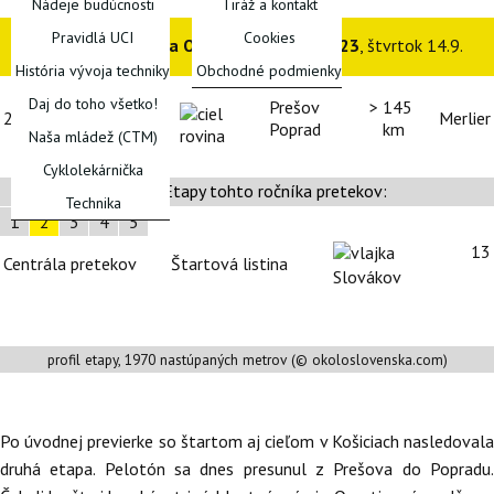
Nádeje budúcnosti
Tiráž a kontakt
Pravidlá UCI
Cookies
2. etapa Okolo Slovenska 2023
, štvrtok 14.9.
História vývoja techniky
Obchodné podmienky
Daj do toho všetko!
Prešov >
145
2.
14.9.
Merlier
Poprad
km
Naša mládež (CTM)
Cyklolekárnička
Etapy tohto ročníka pretekov:
Technika
1
2
3
4
5
13
Centrála pretekov
Štartová listina
Slovákov
profil etapy, 1970 nastúpaných metrov (© okoloslovenska.com)
Po úvodnej previerke so štartom aj cieľom v Košiciach nasledovala
druhá etapa. Pelotón sa dnes presunul z Prešova do Popradu.