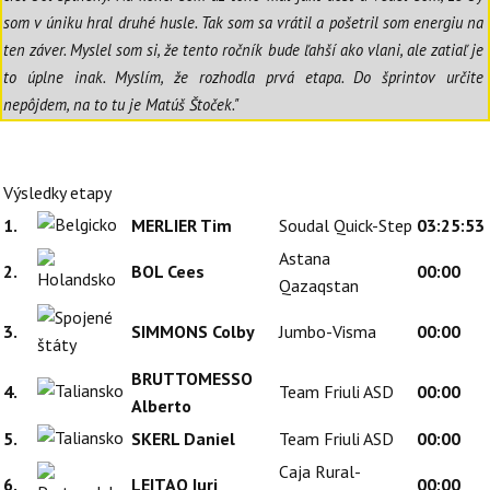
som v úniku hral druhé husle. Tak som sa vrátil a pošetril som energiu na
ten záver. Myslel som si, že tento ročník bude ľahší ako vlani, ale zatiaľ je
to úplne inak. Myslím, že rozhodla prvá etapa. Do šprintov určite
nepôjdem, na to tu je Matúš Štoček."
Výsledky etapy
1.
MERLIER Tim
Soudal Quick-Step
03:25:53
Astana
2.
BOL Cees
00:00
Qazaqstan
3.
SIMMONS Colby
Jumbo-Visma
00:00
BRUTTOMESSO
4.
Team Friuli ASD
00:00
Alberto
5.
SKERL Daniel
Team Friuli ASD
00:00
Caja Rural-
6.
LEITAO Iuri
00:00