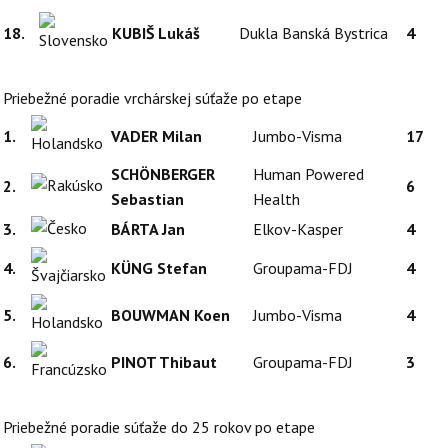
18.
KUBIŠ Lukáš
Dukla Banská Bystrica
4
Priebežné poradie vrchárskej súťaže po etape
1.
VADER Milan
Jumbo-Visma
17
SCHÖNBERGER
Human Powered
2.
6
Sebastian
Health
3.
BÁRTA Jan
Elkov-Kasper
4
4.
KÜNG Stefan
Groupama-FDJ
4
5.
BOUWMAN Koen
Jumbo-Visma
4
6.
PINOT Thibaut
Groupama-FDJ
3
Priebežné poradie súťaže do 25 rokov po etape