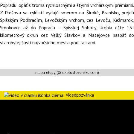
Popradu, opäť s troma rýchlostnými a štyrmi vrchárskymi prémiami.
Z Prešova sa cyklisti vydajú smerom na Široké, Branisko, prejdú
Spišským Podhradím, Levočským vrchom, cez Levoču, Kežmarok,
Smokovce až do Popradu – Spišskej Soboty. Urobia ešte 15-
kilometrový okruh cez Veľký Slavkov a Matejovce naspäť do
starobylej časti najväčšieho mesta pod Tatrami.
mapa etapy (© okoloslovenska.com)
Videopozvánka