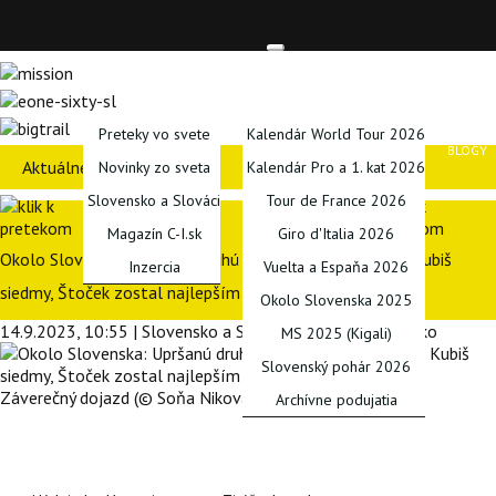
TITULKA
SPRAVODAJSTVO
KALENDÁRE
PODCA
Preteky vo svete
Kalendár World Tour 2026
BLOGY
Aktuálne preteky
Novinky zo sveta
Kalendár Pro a 1. kat 2026
Slovensko a Slováci
Tour de France 2026
Magazín C-I.sk
Giro d'Italia 2026
Okolo Slovenska: Upršanú druhú etapu ovládol Merlier, Kubiš
Inzercia
Vuelta a Espaňa 2026
siedmy, Štoček zostal najlepším Slovákom
Okolo Slovenska 2025
14.9.2023, 10:55 | Slovensko a Slováci | J. Hlubek, L. Timko
MS 2025 (Kigali)
Slovenský pohár 2026
Záverečný dojazd (© Soňa Niková)
Archívne podujatia
SERIÁLY
INÉ
FÓRUM