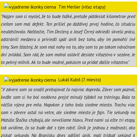
Tim Merlier (víťaz etapy)
"Najprv som si myslel, že to bude ťažké, pretože päťdesiat kilometrov pred
cieľom som mal defekt. Ten prišiel po daždivej prvej hodine, čo situáciu
neuľahčovalo. Našťastie, Tim Declerq a Josef Černý odviedli skvelú prácu,
odstránili medzeru a priviedli späť únik bez toho, aby im pomohli iné
tímy. Som šťastný, že som mal nohy na to, aby som to po takom náročnom
dni zvládol. Som rád, že som mohol osláviť desiate víťazstvo v sezóne. Je
to pekný miľník. Ak to bude možné, pokúsim sa pridať ďalšie víťazstvo."
Lukáš Kubiš (7. miesto)
".V závere som sa snažil prebojovať čo najviac dopredu. Záver som poznal,
keďže som si ho bol nedávno prejsť minulý týždeň na tréningu. Bola to
väčšia výzva pre mňa. Napokon z toho bolo siedme miesto. Trochu viac
som v závere ostal na vetre, ale siedme miesto je fajn. Tie sekundy na
Matúša Štočka chýbajú, ale nevešiame hlavu. Pred nami sú ešte tri etapy,
tak uvidíme, čo sa bude dať s tým robiť. Únik je jednou z možností, ako
získať sekundy. Na Branisku dnes odišiel únik, mali tridsať sekúnd k