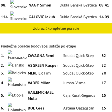
98.
NAGY Simon
Dukla Banská Bystrica
08:41
114.
GALOVIČ Jakub
Dukla Banská Bystrica
14:09
Zobraziť kompletné poradie
Priebežné poradie bodovacej súťaže po etape
1.
CAVAGNA Remi
Soudal Quick-Step
32
2.
ASGREEN Kasper
Soudal Quick-Step
22
3.
MERLIER Tim
Soudal Quick-Step
20
4.
VADER Milan
Jumbo-Visma
17
HAILEMICHAEL
5.
Caja Rural-Seguros
15
Mulu
6.
BOL Cees
Astana Qazaqstan
15