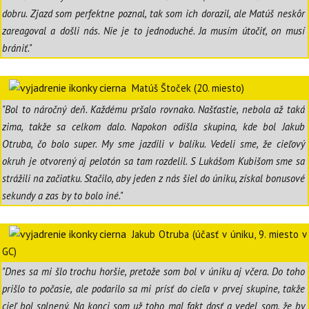
dobru. Zjazd som perfektne poznal, tak som ich dorazil, ale Matúš neskôr
zareagoval a došli nás. Nie je to jednoduché. Ja musím útočiť, on musí
brániť.
"
Matúš Štoček (20. miesto)
"Bol to náročný deň. Každému pršalo rovnako. Našťastie, nebola až taká
zima, takže sa celkom dalo. Napokon odišla skupina, kde bol Jakub
Otruba, čo bolo super. My sme jazdili v balíku. Vedeli sme, že cieľový
okruh je otvorený aj pelotón sa tam rozdelil. S Lukášom Kubišom sme sa
strážili na začiatku. Stačilo, aby jeden z nás šiel do úniku, získal bonusové
sekundy a zas by to bolo iné."
Jakub Otruba (účasť v úniku, 9. miesto v
GC)
"Dnes sa mi šlo trochu horšie, pretože som bol v úniku aj včera. Do toho
prišlo to počasie, ale podarilo sa mi prísť do cieľa v prvej skupine, takže
cieľ bol splnený. Na konci som už toho mal fakt dosť a vedel som, že by