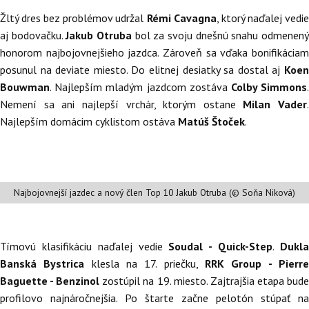
Žltý dres bez problémov udržal
Rémi Cavagna
, ktorý naďalej vedi
aj bodovačku.
Jakub Otruba
bol za svoju dnešnú snahu odmenen
honorom najbojovnejšieho jazdca. Zároveň sa vďaka bonifikáciam
posunul na deviate miesto. Do elitnej desiatky sa dostal aj
Koen
Bouwman
. Najlepším mladým jazdcom zostáva
Colby Simmons
Nemení sa ani najlepší vrchár, ktorým ostane
Milan Vader
.
Najlepším domácim cyklistom ostáva
Matúš Štoček
.
Najbojovnejší jazdec a nový člen Top 10 Jakub Otruba (© Soňa Niková)
Tímovú klasifikáciu naďalej vedie
Soudal - Quick-Step
.
Dukl
Banská Bystrica
klesla na 17. priečku,
RRK Group - Pierr
Baguette - Benzinol
zostúpil na 19. miesto. Zajtrajšia etapa bud
profilovo najnáročnejšia. Po štarte začne pelotón stúpať na