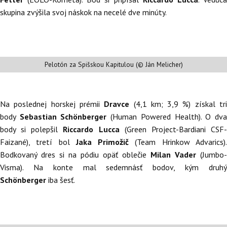
skupina zvýšila svoj náskok na necelé dve minúty.
Pelotón za Spišskou Kapitulou (© Ján Melicher)
Na poslednej horskej prémii
Dravce
(4,1 km; 3,9 %) získal tr
body
Sebastian Schönberger
(Human Powered Health). O dv
body si polepšil
Riccardo Lucca
(Green Project-Bardiani CSF
Faizané), tretí bol
Jaka Primožič
(Team Hrinkow Advarics)
Bodkovaný dres si na pódiu opäť oblečie
Milan Vader
(Jumbo-
Visma). Na konte mal sedemnásť bodov, kým druhý
Schönberger
iba šesť.