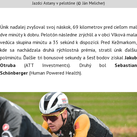
Jazdci Astany v pelotóne (© Ján Melicher)
Únik naďalej zvyšoval svoj náskok, 69 kilometrov pred cieľom mal
dve minúty k dobru. Pelotón následne zrýchlil a v obci Vlková mala
vedúca skupina minútu a 35 sekúnd k dispozícii. Pred Kežmarkom,
kde sa nachádzala druhá rýchlostná prémia, stratil únik ďalšiu
polminútu. Ďalšie tri bonusové sekundy a šesť bodov získal
Jakub
Otruba
(ATT Investments). Druhý bol
Sebastia
Schönberger
(Human Powered Health).