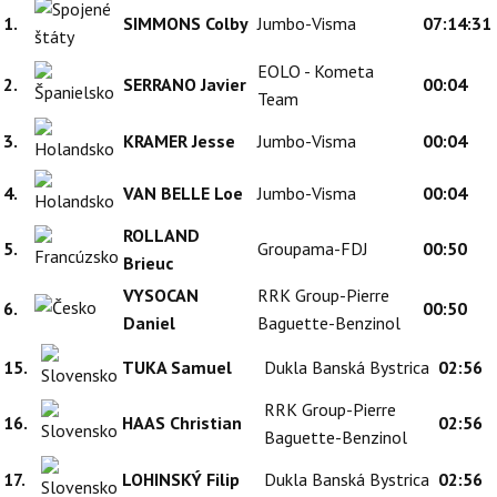
1.
SIMMONS Colby
Jumbo-Visma
07:14:31
EOLO - Kometa
2.
SERRANO Javier
00:04
Team
3.
KRAMER Jesse
Jumbo-Visma
00:04
4.
VAN BELLE Loe
Jumbo-Visma
00:04
ROLLAND
5.
Groupama-FDJ
00:50
Brieuc
VYSOCAN
RRK Group-Pierre
6.
00:50
Daniel
Baguette-Benzinol
15.
TUKA Samuel
Dukla Banská Bystrica
02:56
RRK Group-Pierre
16.
HAAS Christian
02:56
Baguette-Benzinol
17.
LOHINSKÝ Filip
Dukla Banská Bystrica
02:56