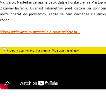
Vrchvartu. Následne čakajú na balík ďalšie horské prémie Príslop a
Zázrivá-Havrania. Dvanásť kilometrov pred cieľom sa šprintéri
môže dostať do problémov, keďže sa tam nachádza Beliansky
kopec.
Všetok audiovizuálny materiál z 2. etapy nájdete tu...
Videosumár etapy