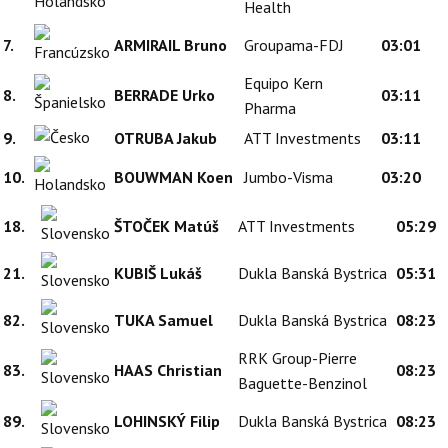
Health
7.
ARMIRAIL Bruno
Groupama-FDJ
03:01
Equipo Kern
8.
BERRADE Urko
03:11
Pharma
9.
OTRUBA Jakub
ATT Investments
03:11
10.
BOUWMAN Koen
Jumbo-Visma
03:20
18.
ŠTOČEK Matúš
ATT Investments
05:29
21.
KUBIŠ Lukáš
Dukla Banská Bystrica
05:31
82.
TUKA Samuel
Dukla Banská Bystrica
08:23
RRK Group-Pierre
83.
HAAS Christian
08:23
Baguette-Benzinol
89.
LOHINSKÝ Filip
Dukla Banská Bystrica
08:23