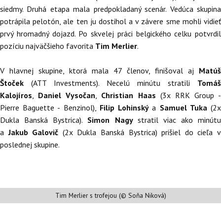
siedmy. Druhá etapa mala predpokladaný scenár. Vedúca skupina
potrápila pelotón, ale ten ju dostihol a v závere sme mohli vidieť
prvý hromadný dojazd. Po skvelej práci belgického celku potvrdil
pozíciu najväčšieho favorita
Tim Merlier
.
V hlavnej skupine, ktorá mala 47 členov, finišoval aj
Matúš
Štoček
(ATT Investments). Necelú minútu stratili
Tomáš
Kalojíros
,
Daniel Vysočan
,
Christian Haas
(3x RRK Group -
Pierre Baguette - Benzinol),
Filip Lohinský
a
Samuel Tuka
(2
Dukla Banská Bystrica).
Simon Nagy
stratil viac ako minútu
a
Jakub Galovič
(2x Dukla Banská Bystrica) prišiel do cieľa 
poslednej skupine.
Tim Merlier s trofejou (© Soňa Niková)