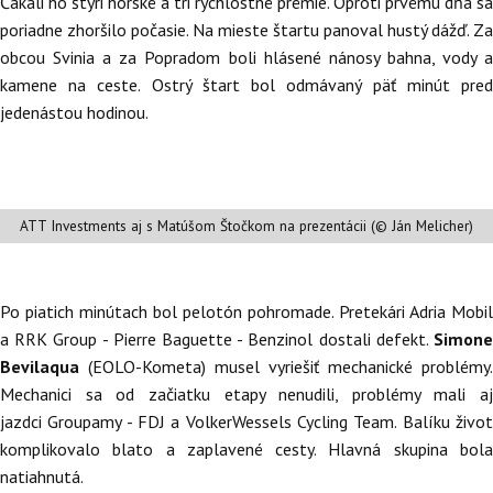
Čakali ho štyri horské a tri rýchlostné prémie. Oproti prvému dňa sa
poriadne zhoršilo počasie. Na mieste štartu panoval hustý dážď. Za
obcou Svinia a za Popradom boli hlásené nánosy bahna, vody a
kamene na ceste. Ostrý štart bol odmávaný päť minút pred
jedenástou hodinou.
ATT Investments aj s Matúšom Štočkom na prezentácii (© Ján Melicher)
Po piatich minútach bol pelotón pohromade. Pretekári Adria Mobil
a RRK Group - Pierre Baguette - Benzinol dostali defekt.
Simone
Bevilaqua
(EOLO-Kometa) musel vyriešiť mechanické problémy.
Mechanici sa od začiatku etapy nenudili, problémy mali aj
jazdci Groupamy - FDJ a VolkerWessels Cycling Team. Balíku život
komplikovalo blato a zaplavené cesty. Hlavná skupina bola
natiahnutá.