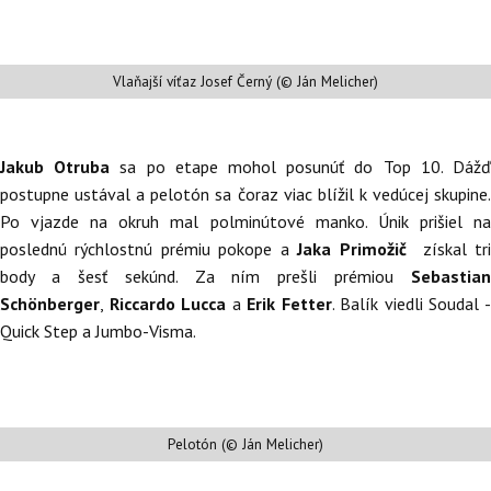
Vlaňajší víťaz Josef Černý (© Ján Melicher)
Jakub Otruba
sa po etape mohol posunúť do Top 10. Dáž
postupne ustával a pelotón sa čoraz viac blížil k vedúcej skupine.
Po vjazde na okruh mal polminútové manko. Únik prišiel na
poslednú rýchlostnú prémiu pokope a
Jaka Primožič
získal tr
body a šesť sekúnd. Za ním prešli prémiou
Sebastian
Schönberger
,
Riccardo Lucca
a
Erik Fetter
. Balík viedli Soudal 
Quick Step a Jumbo-Visma.
Pelotón (© Ján Melicher)