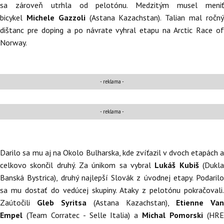
sa zároveň utrhla od pelotónu. Medzitým musel meniť
bicykel
Michele Gazzoli
(Astana Kazachstan). Talian mal ročn
dištanc pre doping a po návrate vyhral etapu na Arctic Race of
Norway.
- reklama -
- reklama -
Darilo sa mu aj na Okolo Bulharska, kde zvíťazil v dvoch etapách a
celkovo skončil druhý. Za únikom sa vybral
Lukáš Kubiš
(Dukl
Banská Bystrica), druhý najlepší Slovák z úvodnej etapy. Podarilo
sa mu dostať do vedúcej skupiny. Ataky z pelotónu pokračovali.
Zaútočili
Gleb Syritsa
(Astana Kazachstan),
Etienne Van
Empel
(Team Corratec - Selle Italia) a
Michal Pomorski
(HR