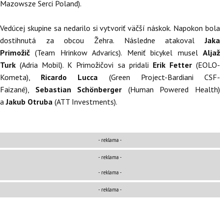
Mazowsze Serci Poland).
Vedúcej skupine sa nedarilo si vytvoriť väčší náskok. Napokon bola
dostihnutá za obcou Žehra. Následne atakoval
Jaka
Primožič
(Team Hrinkow Advarics). Meniť bicykel musel
Alja
Turk
(Adria Mobil). K Primožičovi sa pridali
Erik Fetter
(EOLO
Kometa),
Ricardo Lucca
(Green Project-Bardiani CSF
Faizané),
Sebastian Schönberger
(Human Powered Health
a
Jakub Otruba
(ATT Investments).
- reklama -
-
reklama
-
- reklama -
-
reklama
-