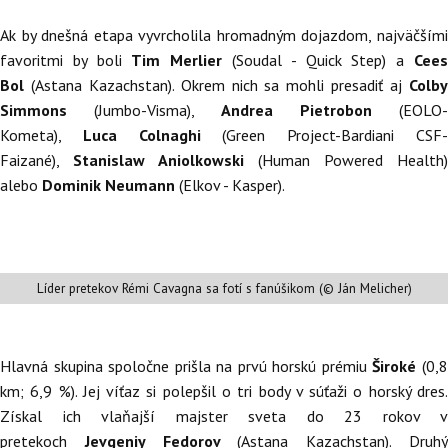
Ak by dnešná etapa vyvrcholila hromadným dojazdom, najväčšími
favoritmi by boli
Tim Merlier
(Soudal - Quick Step) a
Cee
Bol
(Astana Kazachstan). Okrem nich sa mohli presadiť aj
Colb
Simmons
(Jumbo-Visma),
Andrea Pietrobon
(EOLO-
Kometa),
Luca Colnaghi
(Green Project-Bardiani CSF
Faizané),
Stanislaw Aniolkowski
(Human Powered Health)
alebo
Dominik Neumann
(Elkov - Kasper).
Líder pretekov Rémi Cavagna sa fotí s fanúšikom (© Ján Melicher)
Hlavná skupina spoločne prišla na prvú horskú prémiu
Široké
(0,
km; 6,9 %). Jej víťaz si polepšil o tri body v súťaži o horský dres.
Získal ich vlaňajší majster sveta do 23 rokov v
pretekoch
Jevgeniy Fedorov
(Astana Kazachstan). Druh