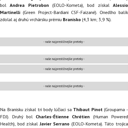
bol
Andrea Pietrobon
(EOLO-Kometa), bod získal
Alessi
Martinelli
(Green Project-Bardiani CSF-Faizané). Onedlho balí
zdolal aj druhú vrchársku prémiu
Branisko
(4,3 km; 3,9 %).
- naše najprestížnejšie preteky -
- naše najprestížnejšie preteky -
- naše najprestížnejšie preteky -
- naše najprestížnejšie preteky -
Na Branisku získal tri body lúčiaci sa
Thibaut Pinot
(Groupama 
FDJ). Druhý bol
Charles-Étienne Chrétien
(Human Powere
Health), bod získal
Javier Serrano
(EOLO-Kometa). Táto trojic