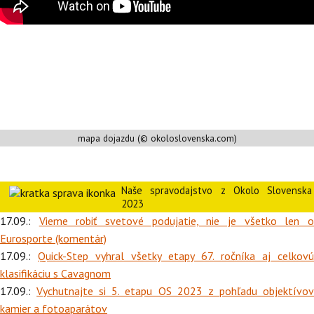
mapa dojazdu (© okoloslovenska.com)
Naše spravodajstvo z Okolo Slovenska
2023
17.09.:
Vieme robiť svetové podujatie, nie je všetko len 
Eurosporte (komentár)
17.09.:
Quick-Step vyhral všetky etapy 67. ročníka aj celkovú
klasifikáciu s Cavagnom
17.09.:
Vychutnajte si 5. etapu OS 2023 z pohľadu objektívo
kamier a fotoaparátov