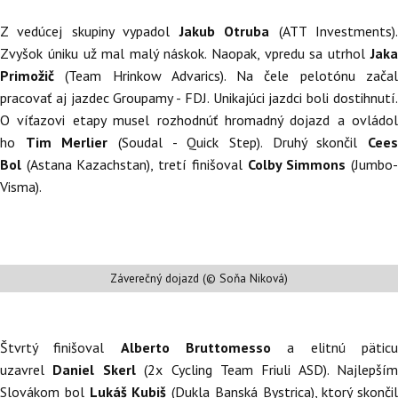
Z vedúcej skupiny vypadol
Jakub Otruba
(ATT Investments)
Zvyšok úniku už mal malý náskok. Naopak, vpredu sa utrhol
Jaka
Primožič
(Team Hrinkow Advarics). Na čele pelotónu zača
pracovať aj jazdec Groupamy - FDJ. Unikajúci jazdci boli dostihnutí.
O víťazovi etapy musel rozhodnúť hromadný dojazd a ovládol
ho
Tim Merlier
(Soudal - Quick Step). Druhý skončil
Cee
Bol
(Astana Kazachstan), tretí finišoval
Colby Simmons
(Jumbo
Visma).
Záverečný dojazd (© Soňa Niková)
Štvrtý finišoval
Alberto Bruttomesso
a elitnú pätic
uzavrel
Daniel Skerl
(2x Cycling Team Friuli ASD). Najlepším
Slovákom bol
Lukáš Kubiš
(Dukla Banská Bystrica), ktorý skončil