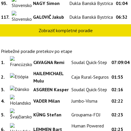
93.
NAGY Simon
Dukla Banská Bystrica
01:04
117.
GALOVIČ Jakub
Dukla Banská Bystrica
06:32
Zobraziť kompletné poradie
Priebežné poradie pretekov po etape
1.
CAVAGNA Remi
Soudal Quick-Step
07:09:04
HAILEMICHAEL
2.
Caja Rural-Seguros
01:55
Mulu
3.
ASGREEN Kasper
Soudal Quick-Step
02:16
4.
VADER Milan
Jumbo-Visma
02:22
5.
KÜNG Stefan
Groupama-FDJ
02:23
Human Powered
6.
LEMMEN Bart
02:25