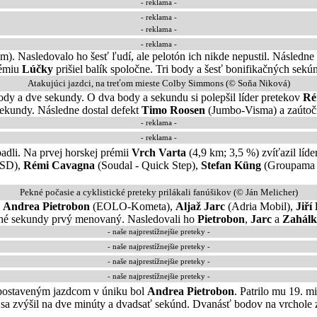
- reklama -
-
reklama
-
- reklama -
-
reklama
-
). Nasledovalo ho šesť ľudí, ale pelotón ich nikde nepustil. Následne 
rémiu
Lúčky
prišiel balík spoločne. Tri body a šesť bonifikačných sekú
Atakujúci jazdci, na treťom mieste Colby Simmons (© Soňa Niková)
body a dve sekundy. O dva body a sekundu si polepšil líder pretekov
Ré
 sekundy. Následne dostal defekt
Timo Roosen
(Jumbo-Visma) a zaútoč
- reklama -
- reklama -
adli. Na prvej horskej prémii
Vrch Varta
(4,9 km; 3,5 %) zvíťazil líd
ASD),
Rémi Cavagna
(Soudal - Quick Step),
Stefan Küng
(Groupama 
Pekné počasie a cyklistické preteky prilákali fanúšikov (© Ján Melicher)
,
Andrea Pietrobon
(EOLO-Kometa),
Aljaž Jarc
(Adria Mobil),
Jiří
ačné sekundy prvý menovaný. Nasledovali ho
Pietrobon
,
Jarc
a
Zahálk
- naše najprestížnejšie preteky -
- naše najprestížnejšie preteky -
- naše najprestížnejšie preteky -
- naše najprestížnejšie preteky -
 postaveným jazdcom v úniku bol
Andrea Pietrobon
. Patrilo mu 19. m
a zvýšil na dve minúty a dvadsať sekúnd. Dvanásť bodov na vrchole 