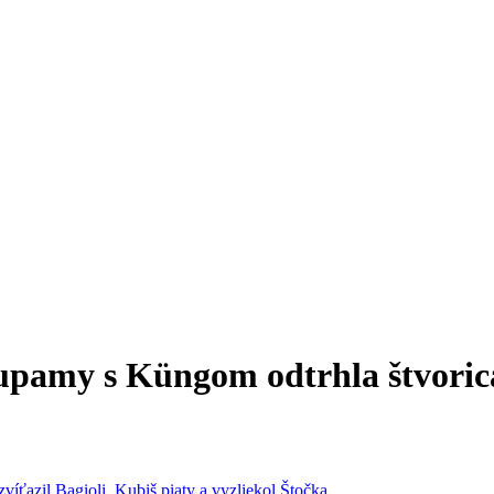
upamy s Küngom odtrhla štvorica,