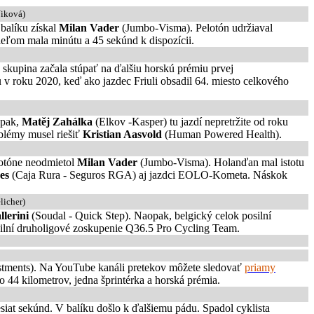
Niková)
balíku získal
Milan Vader
(Jumbo-Visma). Pelotón udržiaval
cieľom mala minútu a 45 sekúnd k dispozícii.
skupina začala stúpať na ďalšiu horskú prémiu prvej
v roku 2020, keď ako jazdec Friuli obsadil 64. miesto celkového
opak,
Matěj Zahálka
(Elkov -Kasper) tu jazdí nepretržite od roku
oblémy musel riešiť
Kristian Aasvold
(Human Powered Health).
lotóne neodmietol
Milan Vader
(Jumbo-Visma). Holanďan mal istotu
des
(Caja Rura - Seguros RGA) aj jazdci EOLO-Kometa. Náskok
licher)
llerini
(Soudal - Quick Step). Naopak, belgický celok posilní
silní druholigové zoskupenie Q36.5 Pro Cycling Team.
tments). Na YouTube kanáli pretekov môžete sledovať
priamy
44 kilometrov, jedna šprintérka a horská prémia.
siat sekúnd. V balíku došlo k ďalšiemu pádu. Spadol cyklista