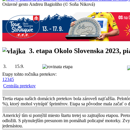
Oslavné gesto Andreu Bagioliho (© Soňa Niková)
3. etapa Okolo Slovenska 2023
, p
3.
15.9.
Etapy tohto ročníka pretekov:
1
2
3
4
5
Centrála pretekov
Tretia etapa našich domácich pretekov bola zároveň najťažšia. Pelot
%), ktorý mohol vytrápiť šprintérov. Etapa sa pôvodne mala začať o de
Americký tím si pomýlil miesto štartu tretej so zajtrajšou etapou.
Preto
odložili. S plynulejším presunom im pomáhali policajné motorky. Zvyš
jedenástou.