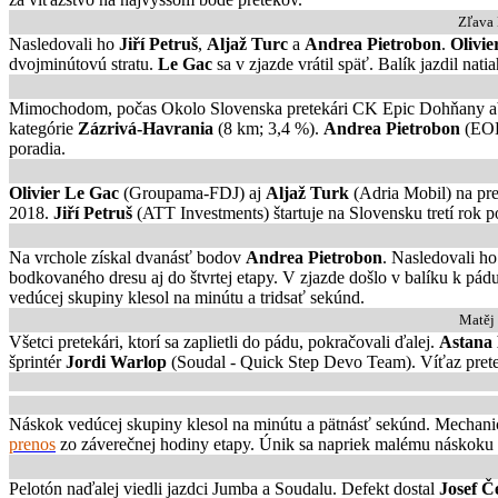
Zľava 
Nasledovali ho
Jiří Petruš
,
Aljaž Turc
a
Andrea Pietrobon
.
Olivi
dvojminútovú stratu.
Le Gac
sa v zjazde vrátil späť. Balík jazdil n
Mimochodom, počas Okolo Slovenska pretekári CK Epic Dohňany ab
kategórie
Zázrivá-Havrania
(8 km; 3,4 %).
Andrea Pietrobon
(EOL
poradia.
Olivier Le Gac
(Groupama-FDJ) aj
Aljaž Turk
(Adria Mobil) na pre
2018.
Jiří Petruš
(ATT Investments) štartuje na Slovensku tretí rok p
Na vrchole získal dvanásť bodov
Andrea Pietrobon
. Nasledovali h
bodkovaného dresu aj do štvrtej etapy. V zjazde došlo v balíku k pád
vedúcej skupiny klesol na minútu a tridsať sekúnd.
Matěj 
Všetci pretekári, ktorí sa zaplietli do pádu, pokračovali ďalej.
Astana
šprintér
Jordi Warlop
(Soudal - Quick Step Devo Team). Víťaz pre
Náskok vedúcej skupiny klesol na minútu a pätnásť sekúnd. Mechanic
prenos
zo záverečnej hodiny etapy. Únik sa napriek malému náskoku n
Pelotón naďalej viedli jazdci Jumba a Soudalu. Defekt dostal
Josef 