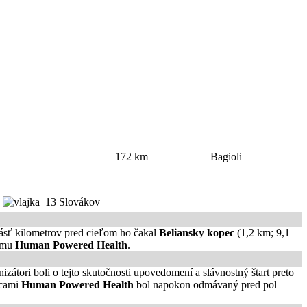
172 km
Bagioli
13 Slovákov
násť kilometrov pred cieľom ho čakal
Beliansky kopec
(1,2 km; 9,1
tímu
Human Powered Health
.
izátori boli o tejto skutočnosti upovedomení a slávnostný štart preto
dcami
Human Powered Health
bol napokon odmávaný pred pol