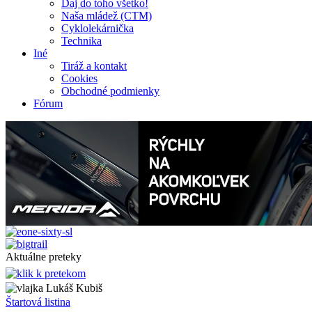
Daj do toho všetko!
Naša mládež (CTM)
Cyklolekárnička
Technika
Iné
Tiráž a kontakt
Cookies
Obchodné podmienky
Fórum
Aktuálne preteky
Lukáš Kubiš
Štartová listina