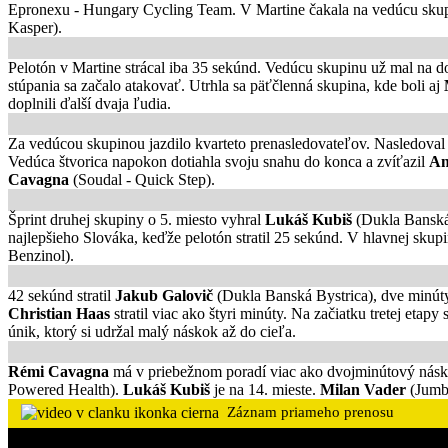
Epronexu - Hungary Cycling Team. V Martine čakala na vedúcu skupi
Kasper).
Pelotón v Martine strácal iba 35 sekúnd. Vedúcu skupinu už mal na 
stúpania sa začalo atakovať. Utrhla sa päťčlenná skupina, kde boli aj
doplnili ďalší dvaja ľudia.
Za vedúcou skupinou jazdilo kvarteto prenasledovateľov. Nasledoval 
Vedúca štvorica napokon dotiahla svoju snahu do konca a zvíťazil
An
Cavagna
(Soudal - Quick Step).
Šprint druhej skupiny o 5. miesto vyhral
Lukáš Kubiš
(Dukla Banská 
najlepšieho Slováka, keďže pelotón stratil 25 sekúnd. V hlavnej skupi
Benzinol).
42 sekúnd stratil
Jakub Galovič
(Dukla Banská Bystrica), dve minút
Christian Haas
stratil viac ako štyri minúty. Na začiatku tretej eta
únik, ktorý si udržal malý náskok až do cieľa.
Rémi Cavagna
má v priebežnom poradí viac ako dvojminútový nás
Powered Health).
Lukáš Kubiš
je na 14. mieste.
Milan Vader
(Jumb
Záznam priameho prenosu