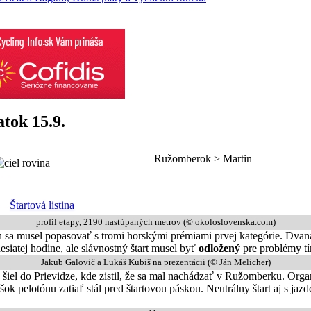
iatok 15.9.
Ružomberok > Martin
Štartová listina
profil etapy, 2190 nastúpaných metrov (© okoloslovenska.com)
ón sa musel popasovať s tromi horskými prémiami prvej kategórie. Dva
siatej hodine, ale slávnostný štart musel byť
odložený
pre problémy 
Jakub Galovič a Lukáš Kubiš na prezentácii (© Ján Melicher)
 šiel do Prievidze, kde zistil, že sa mal nachádzať v Ružomberku. Organ
ok pelotónu zatiaľ stál pred štartovou páskou. Neutrálny štart aj s jaz