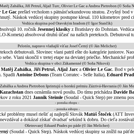
Matěj Zahálka, Jiří Petruš, Aljaž Turc, Olivier Le Gac a Andrea Pietrobon (© Soňa 
er Le Gac
prešiel vrcholom s pätnásťsekundovou stratou. Zvyšný bod v 
atiahnutý. Náskok vedúcej skupiny postupne klesal. 110 kilometrov pred 
Vedúca skupina pod Oravským hradom (© Igor Stančík)
solvujú 10. ročník
Jesennej klasiky
z Bratislavy do Dohnian. Vedúca 
O-Kometa) absolvoval druhú účasť na našich pretekoch. Debutoval tu 
Pelotón, napravo vlaňajší víťaz Josef Černý (© Ján Melicher)
tekoch debutovali. Slovinec vlani patril ešte do kategórie juniorov. Na
o sebe. Vlani skončil v tretej etape na deviatej priečke. Mechanické pr
Vedúca skupina v obci Zákamenné (© Soňa Niková)
o
Matěj Zahálka
,
Jiří Petruš
,
Aljaž Jarc
a
Olivier Le Gac
. Bod v pe
u. Spadli
Antoine Debons
(Team Corratec - Selle Italia),
Eduard Pra
Zahálka a Andrea Pietrobon šprintujú o horskú prémiu Zázrivá-Havrania (© Ján Me
 Kazachstan
dnes oznámila novú posilu. Do tímu prichádza
Davide Ba
tekov z roku 2021
Jannik Steimle
(Soudal - Quick Step) pre zmenu po
- ponuka ehopu -
- ponuka eshopu -
ké problémy musel riešiť aj najlepší Slovák
Matúš Štoček
(ATT Inves
evzdával a dokázal získať dvadsať sekúnd k dobru. Do cieľa zostávalo 
Ošetrovaný Eduard Prades po páde (© Ján Melicher)
Černý
(Soudal - Quick Step). Náskok vedúcej skupiny sa znížil na päťde