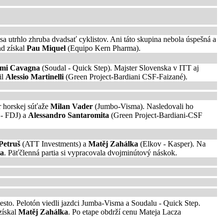
sa utrhlo zhruba dvadsať cyklistov. Ani táto skupina nebola úspešná a
nd získal
Pau Miquel
(Equipo Kern Pharma).
mi Cavagna
(Soudal - Quick Step). Majster Slovenska v ITT aj
il
Alessio Martinelli
(Green Project-Bardiani CSF-Faizané).
er horskej súťaže
Milan Vader
(Jumbo-Visma). Nasledovali ho
- FDJ) a
Alessandro Santaromita
(Green Project-Bardiani-CSF
 Petruš
(ATT Investments) a
Matěj Zahálka
(Elkov - Kasper). Na
a
. Päťčlenná partia si vypracovala dvojminútový náskok.
iesto. Pelotón viedli jazdci Jumba-Visma a Soudalu - Quick Step.
získal
Matěj Zahálka
. Po etape obdrží cenu Mateja Lacza