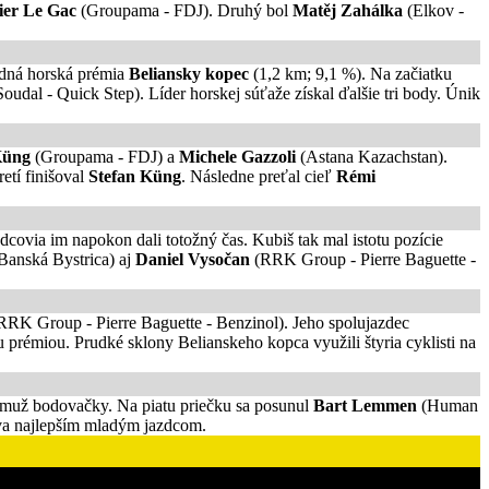
vier Le Gac
(Groupama - FDJ). Druhý bol
Matěj Zahálka
(Elkov -
edná horská prémia
Beliansky kopec
(1,2 km; 9,1 %). Na začiatku
oudal - Quick Step). Líder horskej súťaže získal ďalšie tri body. Únik
Küng
(Groupama - FDJ) a
Michele Gazzoli
(Astana Kazachstan).
tretí finišoval
Stefan Küng
. Následne preťal cieľ
Rémi
covia im napokon dali totožný čas. Kubiš tak mal istotu pozície
Banská Bystrica) aj
Daniel Vysočan
(RRK Group - Pierre Baguette -
RRK Group - Pierre Baguette - Benzinol). Jeho spolujazdec
ou prémiou. Prudké sklony Belianskeho kopca využili štyria cyklisti na
hý muž bodovačky. Na piatu priečku sa posunul
Bart Lemmen
(Human
va najlepším mladým jazdcom.