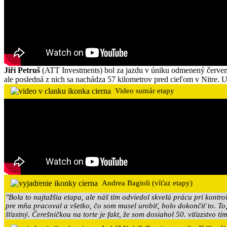
Jiří Petruš
(ATT Investments) bol za jazdu v úniku odmenený červeným
ale posledná z nich sa nachádza 57 kilometrov pred cieľom v Nitre. 
Video sumár etapy
Andrea Bagioli (víťaz etapy)
"Bola to najtažšia etapa, ale náš tím odviedol skvelú prácu pri kont
pre mňa pracoval a všetko, čo som musel urobiť, bolo dokončiť to. To
šťastný. Čerešničkou na torte je fakt, že som dosiahol 50. víťazstvo tí