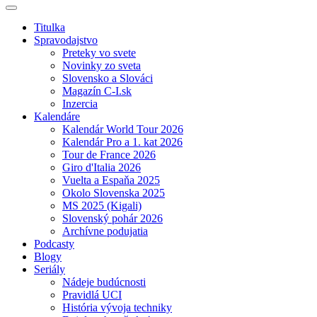
Titulka
Spravodajstvo
Preteky vo svete
Novinky zo sveta
Slovensko a Slováci
Magazín C-I.sk
Inzercia
Kalendáre
Kalendár World Tour 2026
Kalendár Pro a 1. kat 2026
Tour de France 2026
Giro d'Italia 2026
Vuelta a Espaňa 2025
Okolo Slovenska 2025
MS 2025 (Kigali)
Slovenský pohár 2026
Archívne podujatia
Podcasty
Blogy
Seriály
Nádeje budúcnosti
Pravidlá UCI
História vývoja techniky