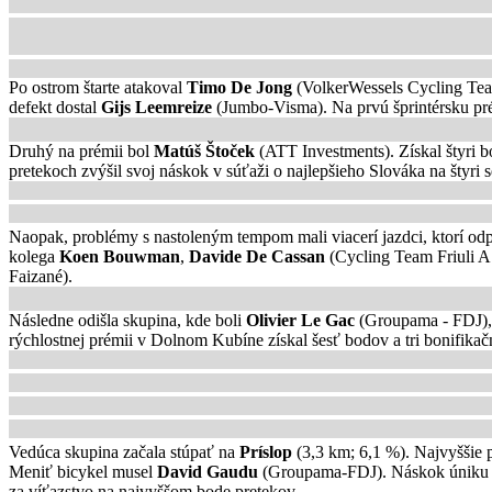
Po ostrom štarte atakoval
Timo De Jong
(VolkerWessels Cycling Team
defekt dostal
Gijs Leemreize
(Jumbo-Visma). Na prvú šprintérsku p
Druhý na prémii bol
Matúš Štoček
(ATT Investments). Získal štyri 
pretekoch zvýšil svoj náskok v súťaži o najlepšieho Slováka na štyri
Naopak, problémy s nastoleným tempom mali viacerí jazdci, ktorí odp
kolega
Koen Bouwman
,
Davide De Cassan
(Cycling Team Friuli 
Faizané).
Následne odišla skupina, kde boli
Olivier Le Gac
(Groupama - FDJ)
rýchlostnej prémii v Dolnom Kubíne získal šesť bodov a tri bonifik
Vedúca skupina začala stúpať na
Príslop
(3,3 km; 6,1 %). Najvyššie
Meniť bicykel musel
David Gaudu
(Groupama-FDJ). Náskok úniku s
za víťazstvo na najvyššom bode pretekov.