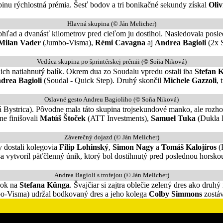
nu rýchlostná prémia. Šesť bodov a tri bonikačné sekundy získal
Oli
Hlavná skupina (© Ján Melicher)
dohľad a dvanásť kilometrov pred cieľom ju dostihol. Nasledovala posl
Milan Vader
(Jumbo-Visma),
Rémi Cavagna
aj
Andrea Bagioli
(2x S
Vedúca skupina po šprintérskej prémii (© Soňa Niková)
ich natiahnutý balík. Okrem dua zo Soudalu vpredu ostali iba
Stefan 
drea Bagioli
(Soudal - Quick Step). Druhý skončil
Michele Gazzoli
, 
Oslavné gesto Andreu Bagioliho (© Soňa Niková)
Bystrica). Pôvodne mala táto skupina trojsekundové manko, ale rozhod
ne finišovali
Matúš Štoček
(ATT Investments),
Samuel Tuka
(Dukla 
Záverečný dojazd (© Ján Melicher)
y dostali kolegovia
Filip Lohinský
,
Simon Nagy
a
Tomáš Kalojíros
(
py sa vytvoril päťčlenný únik, ktorý bol dostihnutý pred poslednou horsk
Andrea Bagioli s trofejou (© Ján Melicher)
kok na
Stefana Künga
. Švajčiar si zajtra oblečie zelený dres ako dru
o-Visma) udržal bodkovaný dres a jeho kolega
Colby Simmons
zostá