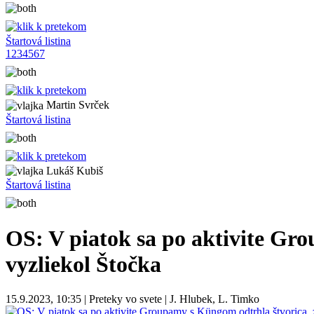
Štartová listina
1
2
3
4
5
6
7
Martin Svrček
Štartová listina
Lukáš Kubiš
Štartová listina
OS: V piatok sa po aktivite Gro
vyzliekol Štočka
15.9.2023, 10:35 | Preteky vo svete | J. Hlubek, L. Timko