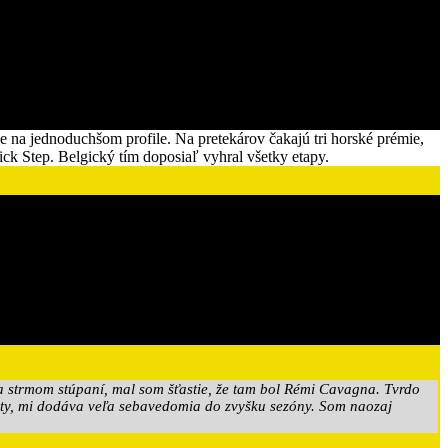
e na jednoduchšom profile. Na pretekárov čakajú tri horské prémie,
ick Step. Belgický tím doposiaľ vyhral všetky etapy.
 na strmom stúpaní, mal som šťastie, že tam bol Rémi Cavagna. Tvrdo
uelty, mi dodáva veľa sebavedomia do zvyšku sezóny. Som naozaj