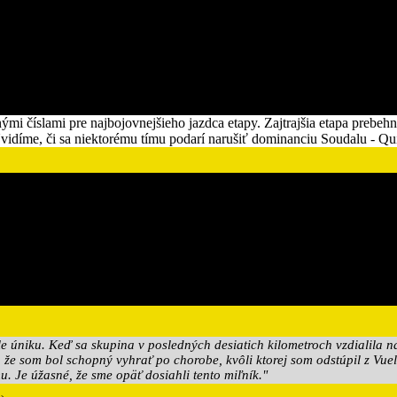
i číslami pre najbojovnejšieho jazdca etapy. Zajtrajšia etapa prebehn
Uvidíme, či sa niektorému tímu podarí narušiť dominanciu Soudalu - Qu
role úniku. Keď sa skupina v posledných desiatich kilometroch vzdialila
, že som bol schopný vyhrať po chorobe, kvôli ktorej som odstúpil z V
mu. Je úžasné, že sme opäť dosiahli tento miľník."