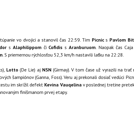
 stúpanie vo dvojici a stanovil čas 22:59. Tím
Picnic
s
Pavlom Bi
dor
s
Alaphilippom
či
Cofidis
s
Aranburuom
. Naopak čas Caja
om
. S priemernou rýchlosťou 52,3 km/h nastavili laťku na 22:28.
ks),
Lotto
(De Lie) aj
NSN
(Girmay). V tom čase už vyrazili na tra
ých šampiónov (Ganna, Foss). Veru aj prekonali dosiaľ vedúci Picn
cestu im skrížil defekt
Kevina Vauqelina
v poslednej tretine prete
lánovaným finišmanom prvej etapy.