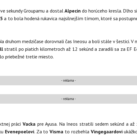
 dve sekundy Groupamu a dostal
Alpecin
do horúceho kresla. Dlho 
55
a to bola hodená rukavica najsilnejším tímom, ktoré sa postupne
 Na druhom medzičase dorovnali čas Ineosu a boli stále v šestici. V
ll
stratil po piatich kilometroch až 12 sekúnd a zaradili sa za EF 
o priebežné tretie miesto.
- reklama -
- reklama -
ktnej práci
Vacka
pre Ayusa. Na Ineos stratili sedem sekúnd a až 
uku
Evenepoelovi
. Za to
Visma
to rozbehla
Vingegaardovi
ukážk