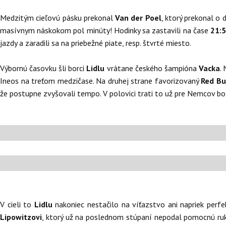
Medzitým cieľovú pásku prekonal
Van der Poel
, ktorý prekonal o
masívnym náskokom pol minúty! Hodinky sa zastavili na čase
21:
jazdy a zaradili sa na priebežné piate, resp. štvrté miesto.
Výbornú časovku šli borci
Lidlu
vrátane českého šampióna
Vacka
.
Ineos na treťom medzičase. Na druhej strane favorizovaný
Red Bu
že postupne zvyšovali tempo. V polovici trati to už pre Nemcov bol
V cieli to
Lidlu
nakoniec nestačilo na víťazstvo ani napriek perfe
Lipowitzovi
, ktorý už na poslednom stúpaní nepodal pomocnú r