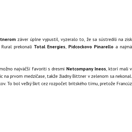
ttnerom
záver úplne vypustil, vyzeralo to, že sa sústredili na zis
 Rural prekonali
Total Energies
,
Pidcockovo Pinarello
a najm
ť možno najväčší favoriti s dresmi
Netcompany Ineos
, ktorí mali 
ic na prvom medzičase, takže žiadny Bittner v zelenom sa nekonal.
kov. To bol veľký škrt cez rozpočet britského tímu, pretože Francú