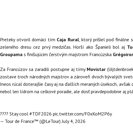
Preteky otvoril domáci tím
Caja Rural
, ktorý prišiel pod finálne
zeleného dresu cez prvý medzičas. Horší ako Španieli bol aj
Tu
Groupama
s finišujúcim čerstvým majstrom Francúzska
Grégoir
Za Francúzov sa zaradili postupne aj tímy
Movistar
(Uijtdenbroe
zostave troch národných majstrov a zároveň dvoch bývalých svetov
Ineos rúcal doterajšie časy aj na ďalších meraných úsekoch, avšak 
nebol len lídrom na celkové poradie, ale dosť pravdepodobne aj p
???? Stay cool
#TDF2026
pic.twitter.com/F0xKoM2P6y
— Tour de France™ (@LeTour)
July 4, 2026