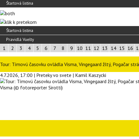
Štartová listina
Štartová listina
Pravidlá Vuelty
1
2
3
4
5
6
7
8
9
10
11
12
13
14
15
16
1
Tour: Tímovú časovku ovládla Visma, Vingegaard žltý, Pogačar strá
4.7.2026, 17:00 | Preteky vo svete | Kamil Kaszycki
Visma (© fotoreporter Sirotti)