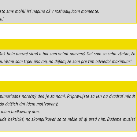
 Preto sme mohli ísť naplno až v rozhodujúcom momente.
u."
šak bola naozaj silná a bol som veľmi unavený. Dal som zo seba všetko, čo
vni. Veľmi som trpel únavou, no dúfam, že som pre tím odviedol maximum."
 mimoriadne náročný deň je za nami. Pripravujete sa len na dvadsať minút
 do ďalších dní idem motivovaný.
nim mám bodkovaný dres.
bude hektické, no skomplikovať sa to môže už aj pred ním. Budeme musieť