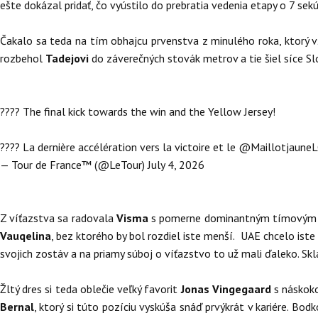
ešte dokázal pridať, čo vyústilo do prebratia vedenia etapy o 7 se
Čakalo sa teda na tím obhajcu prvenstva z minulého roka, ktorý vš
rozbehol
Tadejovi
do záverečných stovák metrov a tie šiel síce Slo
???? The final kick towards the win and the Yellow Jersey!
???? La dernière accélération vers la victoire et le
@MaillotjauneL
— Tour de France™ (@LeTour)
July 4, 2026
Z víťazstva sa radovala
Visma
s pomerne dominantným tímovým 
Vauqelina
, bez ktorého by bol rozdiel iste menší. UAE chcelo ist
svojich zostáv a na priamy súboj o víťazstvo to už mali ďaleko. Sk
Žltý dres si teda oblečie veľký favorit
Jonas Vingegaard
s náskok
Bernal
, ktorý si túto pozíciu vyskúša snáď prvýkrát v kariére. Bo