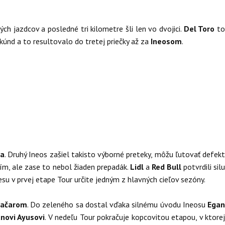
h jazdcov a posledné tri kilometre šli len vo dvojici.
Del Toro
t
kúnd a to resultovalo do tretej priečky až za
Ineosom
.
da
. Druhý Ineos zašiel takisto výborné preteky, môžu ľutovať defek
ním, ale zase to nebol žiaden prepadák.
Lidl
a
Red Bull
potvrdili sil
resu v prvej etape Tour určite jedným z hlavných cieľov sezóny.
ačarom
. Do zeleného sa dostal vďaka silnému úvodu Ineosu
Ega
novi Ayusovi
. V nedeľu Tour pokračuje kopcovitou etapou, v ktore