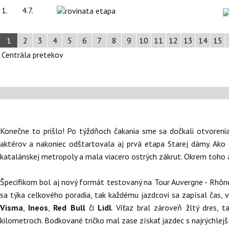
1.
4.7.
1
2
3
4
5
6
7
8
9
10
11
12
13
14
15
Centrála pretekov
Konečne to prišlo! Po týždňoch čakania sme sa dočkali otvoreni
aktérov a nakoniec odštartovala aj prvá etapa Starej dámy. Ak
katalánskej metropoly a mala viacero ostrých zákrut. Okrem toho a
Špecifikom bol aj nový formát testovaný na Tour Auvergne - Rhône -
sa týka celkového poradia, tak každému jazdcovi sa zapísal čas, 
Visma
,
Ineos
,
Red Bull
či
Lidl
. Víťaz bral zároveň žltý dres,
kilometroch. Bodkované tričko mal zase získať jazdec s najrýchle