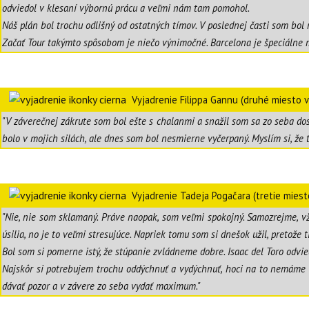
odviedol v klesaní výbornú prácu a veľmi nám tam pomohol.
Náš plán bol trochu odlišný od ostatných tímov. V poslednej časti som bol
Začať Tour takýmto spôsobom je niečo výnimočné. Barcelona je špeciálne mi
Vyjadrenie Filippa Gannu (druhé miesto v
"V záverečnej zákrute som bol ešte s chalanmi a snažil som sa zo seba do
bolo v mojich silách, ale dnes som bol nesmierne vyčerpaný. Myslím si, že
Vyjadrenie Tadeja Pogačara (tretie miest
"Nie, nie som sklamaný. Práve naopak, som veľmi spokojný. Samozrejme, vž
úsilia, no je to veľmi stresujúce. Napriek tomu som si dnešok užil, preto
Bol som si pomerne istý, že stúpanie zvládneme dobre. Isaac del Toro odvie
Najskôr si potrebujem trochu oddýchnuť a vydýchnuť, hoci na to nemáme v
dávať pozor a v závere zo seba vydať maximum."