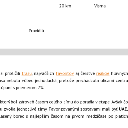
20 km
Visma
Pravidlá
i priblížili
trasu
, najväčších
favoritov
aj čerstvé
reakcie
hlavných
rasa nebola vôbec jednoduchá, pretože prechádzala ulicami centr
stúpaní s priemerom 7%.
, ktorý bol zároveň časom celého tímu do poradia v etape. Avšak čo
iku zvolia jednotlivé tímy. Favorizovanými zostavami mali byť
UAE
,
yhlasený borec s najlepším časom na prvom medzičase po piatic