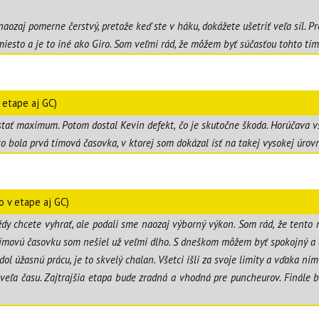
 naozaj pomerne čerstvý, pretože keď ste v háku, dokážete ušetriť veľa síl.
esto a je to iné ako Giro. Som veľmi rád, že môžem byť súčasťou tohto tím
 etape aj GC)
stať maximum. Potom dostal Kevin defekt, čo je skutočne škoda. Horúčava v
 to bola prvá tímová časovka, v ktorej som dokázal ísť na takej vysokej úro
o v etape aj GC)
dy chcete vyhrať, ale podali sme naozaj výborný výkon. Som rád, že tento
že tímovú časovku som nešiel už veľmi dlho. S dneškom môžem byť spokojný a
dol úžasnú prácu, je to skvelý chalan. Všetci išli za svoje limity a vďaka 
eľa času. Zajtrajšia etapa bude zradná a vhodná pre puncheurov. Finále 