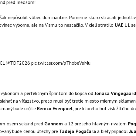
kúnd pred Ineosom!
ak nepôsobil vôbec dominantne. Pomerne skoro strácali jednotlivýc
vinec výborne, ale na Vismu to nestačilo. V cieli stratilo
UAE
11 se
CL
!
#TDF2026
pic.twitter.com/pThobeVeMu
výkonom a perfektným šprintom do kopca od
Jonasa Vingegaar
e siahať na víťazstvo, preto musí byť tretie miesto miernym sklama
lamaný bude určite
Remco Evenpoel
, pre ktorého bol zisk žltého d
om osem sekúnd pred
Gannom
a 12 pre jeho hlavným rivalom
Pog
dkovaný bude cenou útechy pre
Tadeja Pogačara
a biely pripadol
Jua