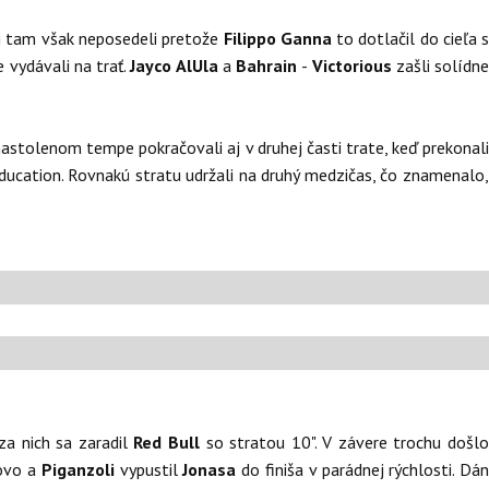
si tam však neposedeli pretože
Filippo
Ganna
to dotlačil do cieľa 
 vydávali na trať.
Jayco AlUla
a
Bahrain
-
Victorious
zašli solídn
 nastolenom tempe pokračovali aj v druhej časti trate, keď prekonal
Education. Rovnakú stratu udržali na druhý medzičas, čo znamenalo
za nich sa zaradil
Red Bull
so stratou 10". V závere trochu došl
ovo a
Piganzoli
vypustil
Jonasa
do finiša v parádnej rýchlosti. Dá