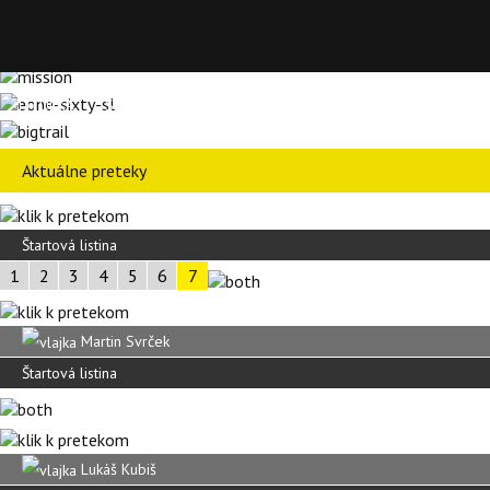
TITULKA
SPRAVODAJSTVO
KALENDÁRE
PODCASTY
BL
Aktuálne preteky
Štartová listina
1
2
3
4
5
6
7
Martin Svrček
Štartová listina
Lukáš Kubiš