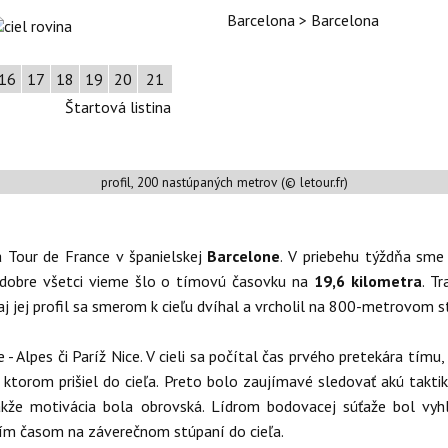
Barcelona > Barcelona
16
17
18
19
20
21
Štartová listina
profil, 200 nastúpaných metrov (© letour.fr)
a Tour de France v španielskej
Barcelone
. V priebehu týždňa sme s
o dobre všetci vieme šlo o tímovú časovku na
19,6 kilometra
. T
j jej profil sa smerom k cieľu dvíhal a vrcholil na 800-metrovom 
 Alpes či Paríž Nice. V cieli sa počítal čas prvého pretekára tímu
v ktorom prišiel do cieľa. Preto bolo zaujímavé sledovať akú takt
 takže motivácia bola obrovská. Lídrom bodovacej súťaže bol v
jším časom na záverečnom stúpaní do cieľa.