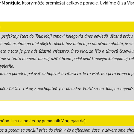
y
Montjuic
, ktorý môže premiešať celkové poradie. Uvidíme či sa Vis
)
to perfektný štart do Tour. Moji tímoví kolegovia dnes odviedli úžasnú prác
s, pre mňa osobne po niekoľkých rokoch bez neho a po náročnom období, je ve
te a toto je pre nás úžasné víťazstvo. O to viac, že išlo o tímovú časovk
 Musíme si tento moment naozaj užiť. Chcem poďakovať tímovým kolegom aj ce
platila.
ovom poradí a pokúsiť sa bojovať o víťazstvo. Je to však len prvá etapa a 
 ťažších rokov, z pochopiteľných dôvodov. Vrátiť sa na Tour, na najväčšie 
azného tímu a posledný pomocník Vingegaarda)
mpe a potom sa snažili prísť do cieľa v čo najlepšom čase. V závere sme chc