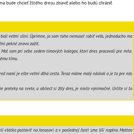
ma bude chcieť žltého dresu zbaviť alebo ho budú chrániť.
u, boli veľmi silní. Úprimne, ja som toho nemusel robiť veľa, jednoducho ma
ľmi pekné znova zažiť.
u. Mal som pri sebe sedem tímových kolegov, ktorí dnes pracovali pre mňa.
lému tímu.
pred nami je ešte veľmi dlhá cesta. Teraz máme malý náskok a je to pre nás
preteky na svete, a obliecť si žltý dres, je niečo výnimočné. Určite si to
eli všetko postaviť na Jonasovi a v poslednej časti sme išli naplno. Matteo