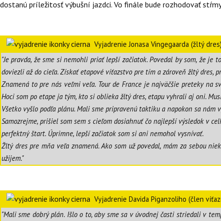
dostanú príležitosť výbušní jazdci. Vo finále bude rozhodovať stŕm
Vyjadrenie Jonasa Vingegaarda (žltý dres
"Je pravda, že sme si nemohli priať lepší začiatok. Povedal by som, že je 
doviezli až do cieľa. Získať etapové víťazstvo pre tím a zároveň žltý dre
Znamená to pre nás veľmi veľa. Tour de France je najväčšie preteky na sve
Hoci som po etape ja tým, kto si oblieka žltý dres, etapu vyhrali aj oni.
Všetko vyšlo podľa plánu. Mali sme pripravenú taktiku a napokon sa nám vy
Samozrejme, prišiel som sem s cieľom dosiahnuť čo najlepší výsledok v celk
perfektný štart. Úprimne, lepší začiatok som si ani nemohol vysnívať.
Žltý dres pre mňa veľa znamená. Ako som už povedal, mám za sebou niekoľko
užijem."
Vyjadrenie Davida Piganzoliho (člen víť
"Mali sme dobrý plán. Išlo o to, aby sme sa v úvodnej časti striedali v te