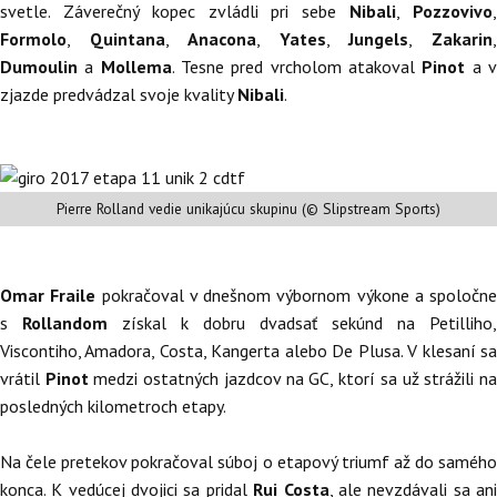
svetle. Záverečný kopec zvládli pri sebe
Nibali
,
Pozzovivo
Formolo
,
Quintana
,
Anacona
,
Yates
,
Jungels
,
Zakarin
Dumoulin
a
Mollema
. Tesne pred vrcholom atakoval
Pinot
a 
zjazde predvádzal svoje kvality
Nibali
.
Pierre Rolland vedie unikajúcu skupinu (© Slipstream Sports)
Omar Fraile
pokračoval v dnešnom výbornom výkone a spoločne
s
Rollandom
získal k dobru dvadsať sekúnd na Petilliho,
Viscontiho, Amadora, Costa, Kangerta alebo De Plusa. V klesaní sa
vrátil
Pinot
medzi ostatných jazdcov na GC, ktorí sa už strážili n
posledných kilometroch etapy.
Na čele pretekov pokračoval súboj o etapový triumf až do samého
konca. K vedúcej dvojici sa pridal
Rui Costa
, ale nevzdávali sa an