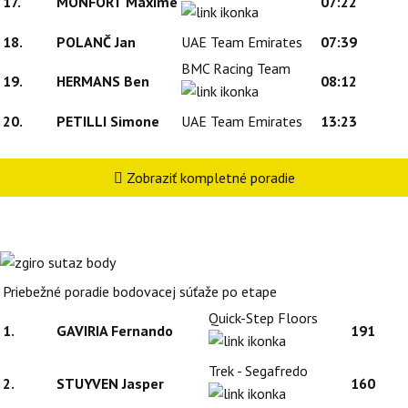
17.
MONFORT Maxime
07:22
18.
POLANČ Jan
UAE Team Emirates
07:39
BMC Racing Team
19.
HERMANS Ben
08:12
20.
PETILLI Simone
UAE Team Emirates
13:23
Zobraziť kompletné poradie
Priebežné poradie bodovacej súťaže po etape
Quick-Step Floors
1.
GAVIRIA Fernando
191
Trek - Segafredo
2.
STUYVEN Jasper
160