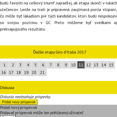
budú favoriti na celkový triumf najradšej, ak etapa skončí v rukách
utečencov. Lenže na trati je pripravená zaujímavá porcia stúpaní,
čo môže byť lákadlom pre tých kandidátov, ktorí budú nespokojní
so svojou pozíciou v GC. Preto môžeme byť svedkami aj
prekvapujúceho rezultátu.
Ďalšie etapy Giro d'Italia 2017
1
2
3
4
5
6
7
8
9
10
11
12
13
14
15
16
17
18
19
20
21
Diskusia
Diskusia neobsahuje príspevky.
Pridať nový príspevok
Pridať nový príspevok
Pridavať príspevok môže len prihlásený užívateľ