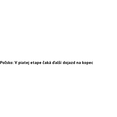
Poľsko: V piatej etape čaká ďalší dojazd na kopec