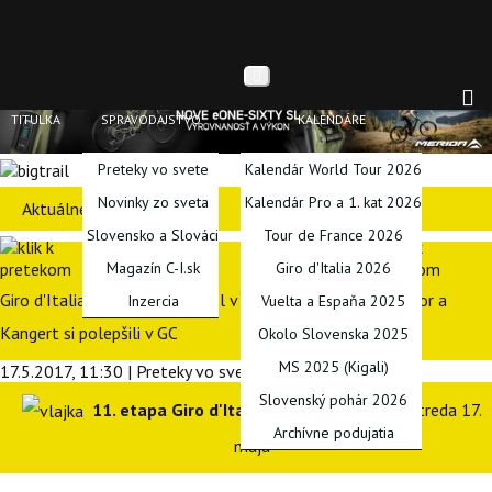
TITULKA
SPRAVODAJSTVO
KALENDÁRE
Preteky vo svete
Kalendár World Tour 2026
Novinky zo sveta
Kalendár Pro a 1. kat 2026
Aktuálne preteky
Slovensko a Slováci
Tour de France 2026
Magazín C-I.sk
Giro d'Italia 2026
Giro d'Italia: 11. etapu ovládol v úniku Omar Fraile, Amador a
Inzercia
Vuelta a Espaňa 2025
Kangert si polepšili v GC
Okolo Slovenska 2025
MS 2025 (Kigali)
17.5.2017, 11:30 | Preteky vo svete | Tomáš Šandor
Slovenský pohár 2026
11. etapa Giro d'Italia 2017
(Grand Tour), streda 17.
Archívne podujatia
mája
PODCASTY
BLOGY
SERIÁLY
INÉ