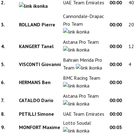
2.
UAE Team Emirates
00:00
40
Cannondale-Drapac
Pro Team
3.
ROLLAND Pierre
00:00
20
Astana Pro Team
4.
KANGERT Tanel
00:00
12
Bahrain Merida Pro
5.
VISCONTI Giovanni
00:00
4
Team
BMC Racing Team
6.
HERMANS Ben
00:00
Astana Pro Team
7.
CATALDO Dario
00:00
8.
PETILLI Simone
UAE Team Emirates
00:00
Lotto Soudal
9.
MONFORT Maxime
00:03