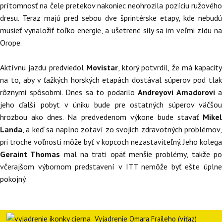
prítomnosť na čele pretekov nakoniec neohrozila pozíciu ružového
dresu. Teraz majú pred sebou dve šprintérske etapy, kde nebudú
musieť vynaložiť toľko energie, a ušetrené sily sa im veľmi zídu na
Orope.
Aktívnu jazdu predviedol
Movistar
, ktorý potvrdil, že má kapacity
na to, aby v ťažkých horských etapách dostával súperov pod tlak
rôznymi spôsobmi. Dnes sa to podarilo
Andreyovi Amadorovi
a
jeho ďalší pobyt v úniku bude pre ostatných súperov väčšou
hrozbou ako dnes. Na predvedenom výkone bude stavať
Mikel
Landa
, a keď sa naplno zotaví zo svojich zdravotných problémov,
pri troche voľnosti môže byť v kopcoch nezastaviteľný. Jeho kolega
Geraint Thomas
mal na trati opäť menšie problémy, takže p
včerajšom výbornom predstavení v ITT nemôže byť ešte úplne
pokojný.
Vyjadrenie Omara Fraileho (víťaz)