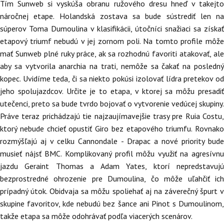
Tím Sunweb si vyskúša obranu ružového dresu hneď v takejto
náročnej etape. Holandská zostava sa bude sústrediť len na
súperov Toma Dumoulina v klasifikácii, útočníci snažiaci sa získať
etapový triumf nebudú v jej zornom poli. Na tomto profile môže
mať Sunweb plné ruky práce, ak sa rozhodnú favoriti atakovať, ale
aby sa vytvorila anarchia na trati, nemôže sa čakať na posledný
kopec. Uvidíme teda, či sa niekto pokúsi izolovať lídra pretekov od
jeho spolujazdcov. Určite je to etapa, v ktorej sa môžu presadiť
utečenci, preto sa bude tvrdo bojovať o vytvorenie vedúcej skupiny.
Práve teraz prichádzajú tie najzaujímavejšie trasy pre Ruia Costu,
ktorý nebude chcieť opustiť Giro bez etapového triumfu. Rovnako
rozmýšľajú aj v celku Cannondale - Drapac a nové priority bude
musieť nájsť BMC. Komplikovaný profil môžu využiť na agresívnu
jazdu Geraint Thomas a Adam Yates, ktorí nepredstavujú
bezprostredné ohrozenie pre Dumoulina, čo môže uľahčiť ich
prípadný útok. Obidvaja sa môžu spoliehať aj na záverečný špurt v
skupine favoritov, kde nebudú bez šance ani Pinot s Dumoulinom,
takže etapa sa môže odohrávať podľa viacerých scenárov.