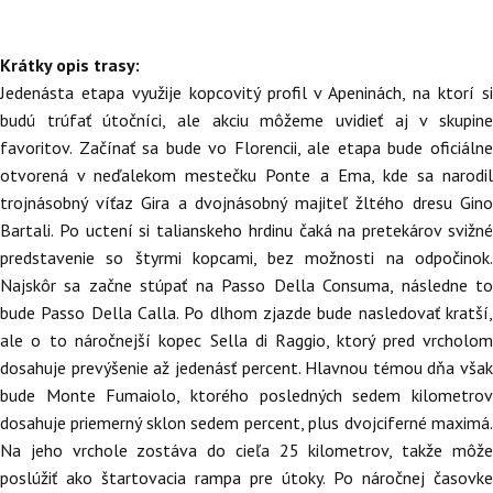
Krátky opis trasy:
Jedenásta etapa využije kopcovitý profil v Apeninách, na ktorí si
budú trúfať útočníci, ale akciu môžeme uvidieť aj v skupine
favoritov. Začínať sa bude vo Florencii, ale etapa bude oficiálne
otvorená v neďalekom mestečku Ponte a Ema, kde sa narodil
trojnásobný víťaz Gira a dvojnásobný majiteľ žltého dresu Gino
Bartali. Po uctení si talianskeho hrdinu čaká na pretekárov svižné
predstavenie so štyrmi kopcami, bez možnosti na odpočinok.
Najskôr sa začne stúpať na Passo Della Consuma, následne to
bude Passo Della Calla. Po dlhom zjazde bude nasledovať kratší,
ale o to náročnejší kopec Sella di Raggio, ktorý pred vrcholom
dosahuje prevýšenie až jedenásť percent. Hlavnou témou dňa však
bude Monte Fumaiolo, ktorého posledných sedem kilometrov
dosahuje priemerný sklon sedem percent, plus dvojciferné maximá.
Na jeho vrchole zostáva do cieľa 25 kilometrov, takže môže
poslúžiť ako štartovacia rampa pre útoky. Po náročnej časovke