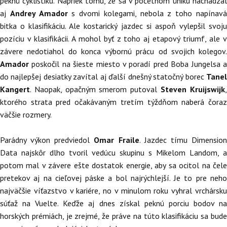
peknú cyklistiku. Napriek tomu, že sa v početnom úniku nachádzal
aj
Andrey Amador
s dvomi kolegami, nebola z toho napínav
bitka o klasifikáciu. Ale kostarický jazdec si aspoň vylepšil svoju
pozíciu v klasifikácii. A mohol byť z toho aj etapový triumf, ale v
závere nedotiahol do konca výbornú prácu od svojich kolegov.
Amador
poskočil na šieste miesto v poradí pred Boba Jungelsa a
do najlepšej desiatky zavítal aj ďalší dnešný statočný borec
Tanel
Kangert
. Naopak, opačným smerom putoval
Steven Kruijswijk
ktorého strata pred očakávaným tretím týždňom naberá čoraz
väčšie rozmery.
Parádny výkon predviedol
Omar Fraile
. Jazdec tímu Dimensio
Data najskôr dlho tvoril vedúcu skupinu s Mikelom Landom, a
potom mal v závere ešte dostatok energie, aby sa ocitol na čele
pretekov aj na cieľovej páske a bol najrýchlejší. Je to pre neho
najväčšie víťazstvo v kariére, no v minulom roku vyhral vrchársku
súťaž na Vuelte. Keďže aj dnes získal peknú porciu bodov na
horských prémiách, je zrejmé, že práve na túto klasifikáciu sa bude