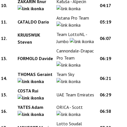
ZAKARIN Ilnur
Kaťuša - Alpecin
10.
04:17
Astana Pro Team
11.
CATALDO Dario
05:19
Team LottoNL -
KRUIJSWIJK
12.
06:07
Jumbo
Steven
Cannondale-Drapac
Pro Team
13.
FORMOLO Davide
06:19
THOMAS Geraint
Team Sky
14.
06:21
COSTA Rui
15.
UAE Team Emirates
06:29
YATES Adam
ORICA - Scott
16.
06:58
Lotto Soudal