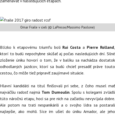
zameriavať v nasledujúcich etapách.
Omar Fraile v cieli (© LaPresse/Massimo Paolone)
Blízko k etapovému triumfu boli
Rui Costa
a
Pierre Rolland
ktorí to budú nepochybne skúšať aj počas nasledujúcich dní. Silné
zloženie úniku hovorí o tom, že v balíku sa nachádza dostatok
odhodlaných jazdcov, ktorí sa budú chcieť presadiť práve touto
cestou, čo môže tiež pripraviť zaujímavé situácie.
Hlavní kandidáti na titul finišovali pri sebe, z čoho musel mať
najväčšiu radosť najmä
Tom Dumoulin
. Spolu s kolegami zvládli
túto náročnú etapu, hoci sa pre nich na začiatku nevyvíjala dobre.
Ale potom na trati nespanikárili a o svojho lídra sa postarali
najlepšie, ako mohli. Síce im ušiel do úniku Amador, ale jeho