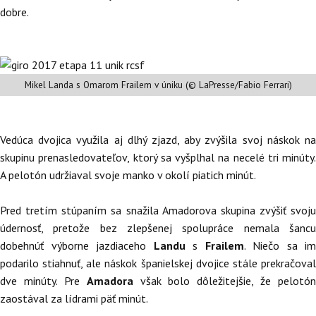
dobre.
Mikel Landa s Omarom Frailem v úniku (© LaPresse/Fabio Ferrari)
Vedúca dvojica využila aj dlhý zjazd, aby zvýšila svoj náskok na
skupinu prenasledovateľov, ktorý sa vyšplhal na necelé tri minúty.
A pelotón udržiaval svoje manko v okolí piatich minút.
Pred tretím stúpaním sa snažila Amadorova skupina zvýšiť svoju
údernosť, pretože bez zlepšenej spolupráce nemala šancu
dobehnúť výborne jazdiaceho
Landu
s
Frailem
. Niečo sa im
podarilo stiahnuť, ale náskok španielskej dvojice stále prekračoval
dve minúty. Pre
Amadora
však bolo dôležitejšie, že pelotón
zaostával za lídrami päť minút.