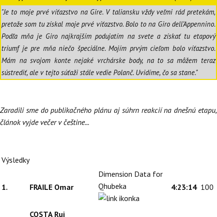
"Je to moje prvé víťazstvo na Gire. V taliansku vždy veľmi rád pretekám,
pretože som tu získal moje prvé víťazstvo. Bolo to na Giro dell’Appennino.
Podľa mňa je Giro najkrajším podujatím na svete a získať tu etapový
triumf je pre mňa niečo špeciálne. Mojím prvým cieľom bolo víťazstvo.
Mám na svojom konte nejaké vrchárske body, na to sa môžem teraz
sústrediť, ale v tejto súťaži stále vedie Polanč. Uvidíme, čo sa stane."
Zaradili sme do publikačného plánu aj súhrn reakcií na dnešnú etapu,
článok vyjde večer v češtine...
Výsledky
Dimension Data for
Qhubeka
1.
FRAILE Omar
4:23:14
100
COSTA Rui