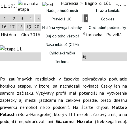
Florencia > Bagno di
161
11.
17.5.
Fraile
Romagna
km
Nádeje budúcnosti
Tiráž a kontakt
1
2
3
4
5
6
7
8
9
10
11
12
13
14
15
Pravidlá UCI
Cookies
16
17
18
19
20
21
História vývoja techniky
Obchodné podmienky
História
Giro 2016
Úvod 1
Úvod 2
Štartovka
Pravidlá
Daj do toho všetko!
FÓRUM
Naša mládež (CTM)
Cyklolekárnička
profil etapy (© giroditalia.it)
Technika
Po zaujímavých rozdieloch v časovke pokračovalo podujatie
horskou etapou, v ktorej sa nachádzali rovinaté úseky len na
samom začiatku. Vyzývavý profil mal potenciál na vytvorenie
zápletky aj medzi jazdcami na celkové poradie, preto dnešnú
previerku nemohol nikto podceniť. Na štarte chýbal
Matteo
Pelucchi
(Bora-Hansgrohe), ktorý v ITT nesplnil časový limit, a na
podujatí nepokračoval ani
Giacomo Nizzolo
(Trek-Segafredo)