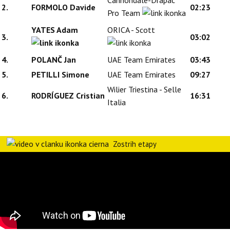
2.
FORMOLO Davide
02:23
Pro Team
YATES Adam
ORICA - Scott
3.
03:02
4.
POLANČ Jan
UAE Team Emirates
03:43
5.
PETILLI Simone
UAE Team Emirates
09:27
Wilier Triestina - Selle
6.
RODRÍGUEZ Cristian
16:31
Italia
Zostrih etapy