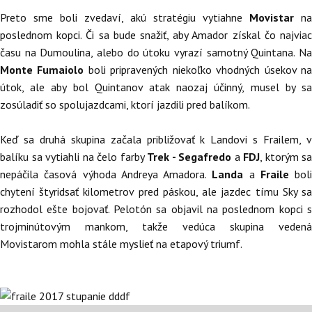
Preto sme boli zvedaví, akú stratégiu vytiahne
Movistar
na
poslednom kopci. Či sa bude snažiť, aby Amador získal čo najviac
času na Dumoulina, alebo do útoku vyrazí samotný Quintana. Na
Monte Fumaiolo
boli pripravených niekoľko vhodných úsekov n
útok, ale aby bol Quintanov atak naozaj účinný, musel by sa
zosúladiť so spolujazdcami, ktorí jazdili pred balíkom.
Keď sa druhá skupina začala približovať k Landovi s Frailem, v
balíku sa vytiahli na čelo farby
Trek - Segafredo
a
FDJ
, ktorým sa
nepáčila časová výhoda Andreya Amadora.
Landa
a
Fraile
boli
chytení štyridsať kilometrov pred páskou, ale jazdec tímu Sky sa
rozhodol ešte bojovať. Pelotón sa objavil na poslednom kopci s
trojminútovým mankom, takže vedúca skupina vedená
Movistarom mohla stále myslieť na etapový triumf.