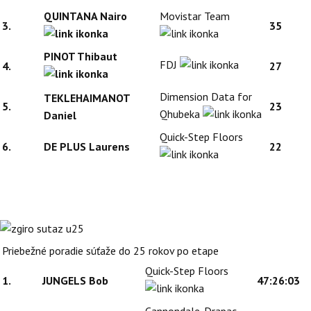
QUINTANA Nairo
Movistar Team
3.
35
PINOT Thibaut
FDJ
4.
27
Dimension Data for
TEKLEHAIMANOT
5.
23
Qhubeka
Daniel
Quick-Step Floors
6.
DE PLUS Laurens
22
Priebežné poradie súťaže do 25 rokov po etape
Quick-Step Floors
1.
JUNGELS Bob
47:26:03
Cannondale-Drapac