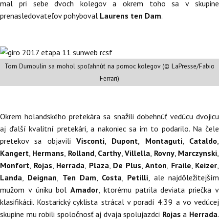
mal pri sebe dvoch kolegov a okrem toho sa v skupine
prenasledovateľov pohyboval
Laurens ten Dam
.
Tom Dumoulin sa mohol spoľahnúť na pomoc kolegov (© LaPresse/Fabio
Ferrari)
Okrem holandského pretekára sa snažili dobehnúť vedúcu dvojicu
aj ďalší kvalitní pretekári, a nakoniec sa im to podarilo. Na čele
pretekov sa objavili
Visconti
,
Dupont
,
Montaguti
,
Cataldo
Kangert
,
Hermans
,
Rolland
,
Carthy
,
Villella
,
Rovny
,
Marczynski
Monfort
,
Rojas
,
Herrada
,
Plaza
,
De Plus
,
Anton
,
Fraile
,
Keizer
,
Landa
,
Deignan
,
Ten Dam
,
Costa
,
Petilli
, ale najdôležitejší
mužom v úniku bol
Amador
, ktorému patrila deviata priečka 
klasifikácii. Kostarický cyklista strácal v poradí 4:39 a vo vedúcej
skupine mu robili spoločnosť aj dvaja spolujazdci
Rojas
a
Herrada