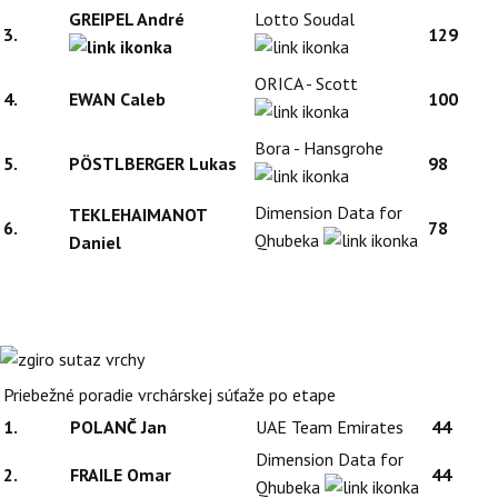
GREIPEL André
Lotto Soudal
3.
129
ORICA - Scott
4.
EWAN Caleb
100
Bora - Hansgrohe
5.
PÖSTLBERGER Lukas
98
Dimension Data for
TEKLEHAIMANOT
6.
78
Qhubeka
Daniel
Priebežné poradie vrchárskej súťaže po etape
1.
POLANČ Jan
UAE Team Emirates
44
Dimension Data for
2.
FRAILE Omar
44
Qhubeka