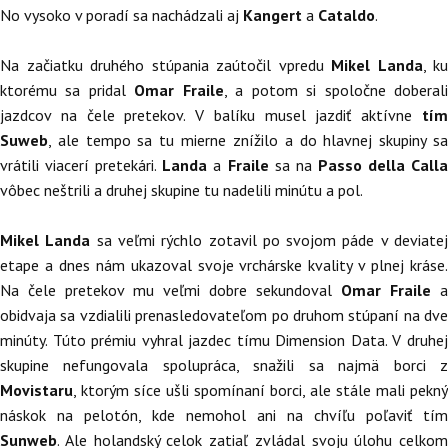
No vysoko v poradí sa nachádzali aj
Kangert
a
Cataldo
.
Na začiatku druhého stúpania zaútočil vpredu
Mikel Landa
, ku
ktorému sa pridal
Omar Fraile
, a potom si spoločne doberal
jazdcov na čele pretekov. V balíku musel jazdiť aktívne
tím
Suweb
, ale tempo sa tu mierne znížilo a do hlavnej skupiny sa
vrátili viacerí pretekári.
Landa
a
Fraile
sa na
Passo della Call
vôbec neštrili a druhej skupine tu nadelili minútu a pol.
Mikel Landa
sa veľmi rýchlo zotavil po svojom páde v deviate
etape a dnes nám ukazoval svoje vrchárske kvality v plnej kráse.
Na čele pretekov mu veľmi dobre sekundoval
Omar Fraile
a
obidvaja sa vzdialili prenasledovateľom po druhom stúpaní na dve
minúty. Túto prémiu vyhral jazdec tímu Dimension Data. V druhej
skupine nefungovala spolupráca, snažili sa najmä borci z
Movistaru
, ktorým síce ušli spomínaní borci, ale stále mali pekný
náskok na pelotón, kde nemohol ani na chvíľu poľaviť tím
Sunweb
. Ale holandský celok zatiaľ zvládal svoju úlohu celkom