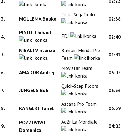
2.
02:23
Trek - Segafredo
3.
MOLLEMA Bauke
02:38
PINOT Thibaut
FDJ
4.
02:40
NIBALI Vincenzo
Bahrain Merida Pro
5.
02:47
Team
Movistar Team
6.
AMADOR Andrej
03:05
Quick-Step Floors
7.
JUNGELS Bob
03:56
Astana Pro Team
8.
KANGERT Tanel
03:59
Ag2r La Mondiale
POZZOVIVO
9.
04:05
Domenico