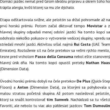
Domáci jazdec nemal pred Girom ideálnu prípravu a okrem toho ho
trápila alergia, kvôli ktorej sa mu zle dýchalo.
Etapa odštartovala svižne, ale pelotón sa držal pohromade až na
prvú horskú prémiu. Potom začal diktovať tempo
Movistar
a 
hlavnej skupiny odpadali menej odolní jazdci. Na tomto kopci sa
odohralo niekoľko pokusov o vytvorenie vedúcej skupiny, vpredu sa
striedali mnohí jazdci. Aktivitou sršal najmä
Rui Costa
(UAE Tea
Emirates). Rozloženie síl na čele pretekov sa veľmi rýchlo menilo,
tesne pred vrcholom
Passo della Consuma
nebol ešte stanovený
hlavný únik dňa. Na tomto kopci opustil preteky
Nathan Haa
(Dimension Data).
Úvodnú horskú prémiu dobyli na čele pretekov
De Plus
(Quick-Ste
Floors) a
Anton
(Dimension Data), za ktorými sa pohybovala 
malou stratou početná skupina. Až potom nasledoval pelotón,
ktorý sa snažil kontrolovať
tím Sunweb
. Nachádzali sa tu všetc
favoriti, ale nebolo tu viac ako päťdesiat jazdcov.
Tom Dumoulin