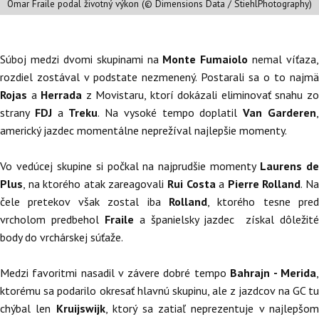
Omar Fraile podal životný výkon (© Dimensions Data / StiehlPhotography)
Súboj medzi dvomi skupinami na
Monte Fumaiolo
nemal víťaza,
rozdiel zostával v podstate nezmenený. Postarali sa o to najmä
Rojas
a
Herrada
z Movistaru, ktorí dokázali eliminovať snahu z
strany
FDJ
a
Treku
. Na vysoké tempo doplatil
Van Garderen
americký jazdec momentálne neprežíval najlepšie momenty.
Vo vedúcej skupine si počkal na najprudšie momenty
Laurens d
Plus
, na ktorého atak zareagovali
Rui Costa
a
Pierre Rolland
. N
čele pretekov však zostal iba
Rolland
, ktorého tesne pred
vrcholom predbehol
Fraile
a španielsky jazdec
získal dôležité
body do vrchárskej súťaže.
Medzi favoritmi nasadil v závere dobré tempo
Bahrajn - Merida
ktorému sa podarilo okresať hlavnú skupinu, ale z jazdcov na GC tu
chýbal len
Kruijswijk
, ktorý sa zatiaľ neprezentuje v najlepšom