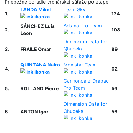
Priebežné poradie vrchárskej súťaže po etape
LANDA Mikel
Team Sky
1.
124
Astana Pro Team
SÁNCHEZ Luis
2.
108
Leon
Dimension Data for
Qhubeka
3.
FRAILE Omar
89
QUINTANA Nairo
Movistar Team
4.
62
Cannondale-Drapac
Pro Team
5.
ROLLAND Pierre
56
Dimension Data for
Qhubeka
6.
ANTON Igor
56