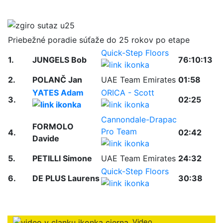
Priebežné poradie súťaže do 25 rokov po etape
Quick-Step Floors
1.
JUNGELS Bob
76:10:13
2.
POLANČ Jan
UAE Team Emirates
01:58
YATES Adam
ORICA - Scott
3.
02:25
Cannondale-Drapac
FORMOLO
Pro Team
4.
02:42
Davide
5.
PETILLI Simone
UAE Team Emirates
24:32
Quick-Step Floors
6.
DE PLUS Laurens
30:38
Video