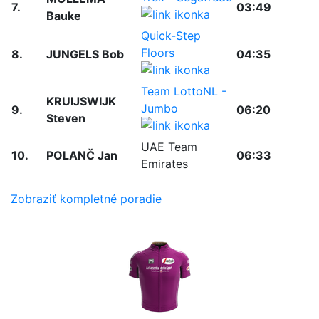
7.
03:49
Bauke
Quick-Step
Floors
8.
JUNGELS Bob
04:35
Team LottoNL -
KRUIJSWIJK
Jumbo
9.
06:20
Steven
UAE Team
10.
POLANČ Jan
06:33
Emirates
Zobraziť kompletné poradie