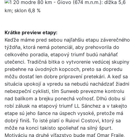
80 km - Giovo (674 m.n.m.): dĺžka 5,6
km; sklon 6,8 %
Krátke preview etapy:
Keďže máme pred sebou najľahšiu etapu záverečného
týždňa, ktorá nemá potenciál, aby prehovorila do
celkového poradia, etapový triumf budú naháňať
utečenci. Tradičná bitka o vytvorenie vedúcej skupiny
prebehne na úvodných kopcoch, preto sa dopredu
môžu dostať len dobre pripravení pretekári. A keď sa
situácia upokojí a vpredu sa nebudú nachádzať žiadni
nebezpeční cyklisti, tím Sunweb prevezme kontrolu
nad balíkom a brejku ponechá voľnosť. Dlhú dobu si
robí zálusk na etapový triumf LL Sánchez a v takejto
etape sú jeho šance na úspech vysoké, pretože má
dobrý finiš. To isté platí o Ruiovi Costovi, ktorý sa
môže na konci takisto spoliehať na silný špurt.
Motiváciu na druhé víťazstvo bude mať Omar Fraile,