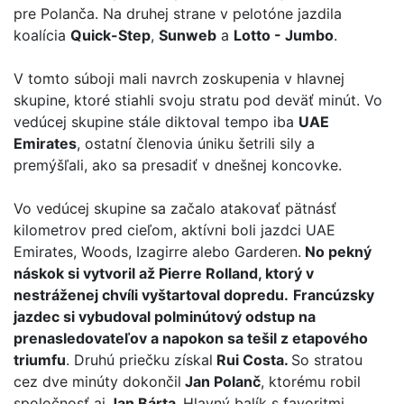
pre Polanča. Na druhej strane v pelotóne jazdila
koalícia
Quick-Step
,
Sunweb
a
Lotto - Jumbo
.
V tomto súboji mali navrch zoskupenia v hlavnej
skupine, ktoré stiahli svoju stratu pod deväť minút. Vo
vedúcej skupine stále diktoval tempo iba
UAE
Emirates
, ostatní členovia úniku šetrili sily a
premýšľali, ako sa presadiť v dnešnej koncovke.
Vo vedúcej skupine sa začalo atakovať pätnásť
kilometrov pred cieľom, aktívni boli jazdci UAE
Emirates, Woods, Izagirre alebo Garderen.
No pekný
náskok si vytvoril až Pierre Rolland, ktorý v
nestráženej chvíli vyštartoval dopredu.
Francúzsky
jazdec si vybudoval polminútový odstup na
prenasledovateľov a napokon sa tešil z etapového
triumfu
. Druhú priečku získal
Rui Costa.
So stratou
cez dve minúty dokončil
Jan Polanč
, ktorému robil
spoločnosť aj
Jan Bárta.
Hlavný balík s favoritmi