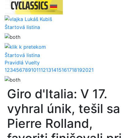
Lukáš Kubiš
Štartová listina
Štartová listina
Pravidlá Vuelty
1
2
3
4
5
6
7
8
9
10
11
12
13
14
15
16
17
18
19
20
21
Giro d'Italia: V 17.
vyhral únik, tešil sa
Pierre Rolland,