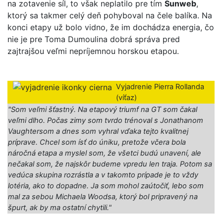
na zotavenie síl, to však neplatilo pre tím
Sunweb
,
ktorý sa takmer celý deň pohyboval na čele balíka. Na
konci etapy už bolo vidno, že im dochádza energia, čo
nie je pre Toma Dumoulina dobrá správa pred
zajtrajšou veľmi nepríjemnou horskou etapou.
Vyjadrenie Pierra Rollanda
(víťaz)
"Som veľmi šťastný. Na etapový triumf na GT som čakal
veľmi dlho. Počas zimy som tvrdo trénoval s Jonathanom
Vaughtersom a dnes som vyhral vďaka tejto kvalitnej
príprave. Chcel som ísť do úniku, pretože včera bola
náročná etapa a myslel som, že všetci budú unavení, ale
nečakal som, že najskôr budeme vpredu len traja. Potom sa
vedúca skupina rozrástla a v takomto prípade je to vždy
lotéria, ako to dopadne. Ja som mohol zaútočiť, lebo som
mal za sebou Michaela Woodsa, ktorý bol pripravený na
špurt, ak by ma ostatní chytili."