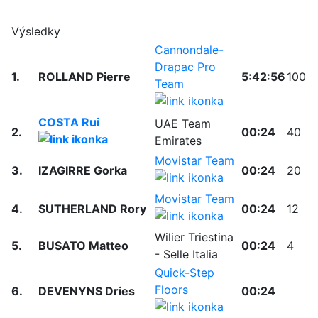
Výsledky
Cannondale-
Drapac Pro
1.
ROLLAND Pierre
5:42:56
100
Team
COSTA Rui
UAE Team
2.
00:24
40
Emirates
Movistar Team
3.
IZAGIRRE Gorka
00:24
20
Movistar Team
4.
SUTHERLAND Rory
00:24
12
Wilier Triestina
5.
BUSATO Matteo
00:24
4
- Selle Italia
Quick-Step
Floors
6.
DEVENYNS Dries
00:24