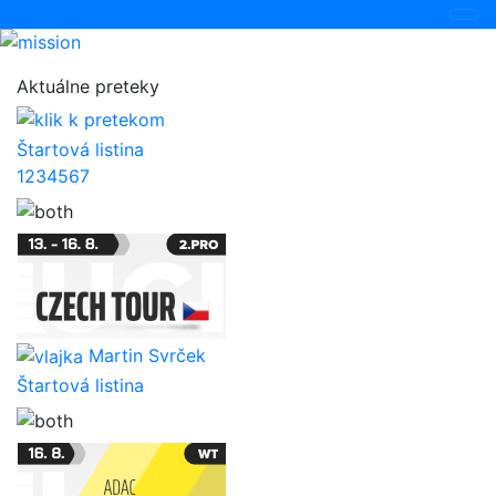
Aktuálne preteky
Štartová listina
1
2
3
4
5
6
7
Martin Svrček
Štartová listina