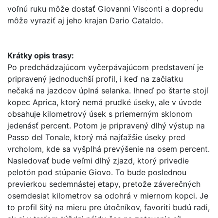
voľnú ruku môže dostať Giovanni Visconti a dopredu
môže vyraziť aj jeho krajan Dario Cataldo.
Krátky opis trasy:
Po predchádzajúcom vyčerpávajúcom predstavení je
pripravený jednoduchší profil, i keď na začiatku
nečaká na jazdcov úplná selanka. Ihneď po štarte stojí
kopec Aprica, ktorý nemá prudké úseky, ale v úvode
obsahuje kilometrový úsek s priemerným sklonom
jedenásť percent. Potom je pripravený dlhý výstup na
Passo del Tonale, ktorý má najťažšie úseky pred
vrcholom, kde sa vyšplhá prevýšenie na osem percent.
Nasledovať bude veľmi dlhý zjazd, ktorý privedie
pelotón pod stúpanie Giovo. To bude poslednou
previerkou sedemnástej etapy, pretože záverečných
osemdesiat kilometrov sa odohrá v miernom kopci. Je
to profil šitý na mieru pre útočníkov, favoriti budú radi,