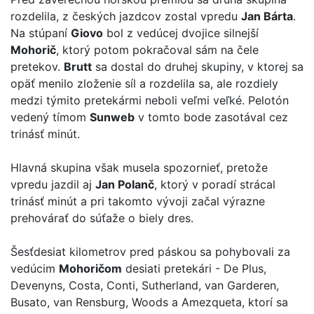
rozdelila, z českých jazdcov zostal vpredu
Jan Bárta
.
Na stúpaní
Giovo
bol z vedúcej dvojice silnejší
Mohorič
, ktorý potom pokračoval sám na čele
pretekov.
Brutt
sa dostal do druhej skupiny, v ktorej sa
opäť menilo zloženie síl a rozdelila sa, ale rozdiely
medzi týmito pretekármi neboli veľmi veľké. Pelotón
vedený tímom
Sunweb
v tomto bode zasotával cez
trinásť minút.
Hlavná skupina však musela spozornieť, pretože
vpredu jazdil aj
Jan Polanč
, ktorý v poradí strácal
trinásť minút a pri takomto vývoji začal výrazne
prehovárať do súťaže o biely dres.
Šesťdesiat kilometrov pred páskou sa pohybovali za
vedúcim
Mohoričom
desiati pretekári - De Plus,
Devenyns, Costa, Conti, Sutherland, van Garderen,
Busato, van Rensburg, Woods a Amezqueta, ktorí sa