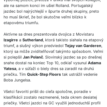
ale na samom konci im ušiel Rolland. Portugalský
jazdec bol najrýchlejší v špurte druhej skupiny, preto
ho musí škrieť, že bol skutočne veľmi blízko k
etapovému triumfu.
Aktívne sa dnes prezentovala dvojica z Movistaru
Izagirre
a
Sutherland
, ktorá takisto siahala na etapový
triumf, a slušný výkon predviedol
Tejay van Garderen
,
ktorý sa môže zviditeľňovať takýmto spôsobom. Veľmi
si polepšil
Jan Polanč
. Slovinský jazdec sa po dnešnej
snahe dostal na koniec Top 10, odkiaľ vysunul
Adama
Yatesa
, a v súťaži o biely dres sa zaradil na druhú
priečku. Tím
Quick-Step Floors
tak ustrážil vedenie
Boba Jungelsa.
Všetci favoriti prišli do cieľa spoločne, poradie v
klasifikácii zostalo nezmenené, teda okrem desiatej
priečky. Všetci jazdci na GC využili jednoduchší profil