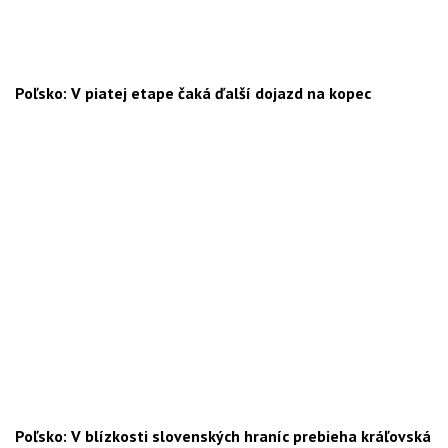
Poľsko: V piatej etape čaká ďalší dojazd na kopec
Poľsko: V blízkosti slovenských hraníc prebieha kráľovská