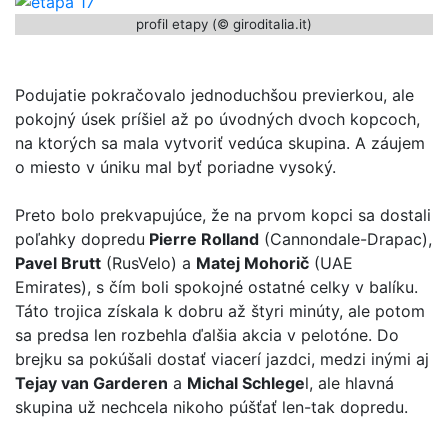
profil etapy (© giroditalia.it)
Podujatie pokračovalo jednoduchšou previerkou, ale
pokojný úsek príšiel až po úvodných dvoch kopcoch,
na ktorých sa mala vytvoriť vedúca skupina. A záujem
o miesto v úniku mal byť poriadne vysoký.
Preto bolo prekvapujúce, že na prvom kopci sa dostali
poľahky dopredu
Pierre Rolland
(Cannondale-Drapac),
Pavel Brutt
(RusVelo) a
Matej Mohorič
(UAE
Emirates), s čím boli spokojné ostatné celky v balíku.
Táto trojica získala k dobru až štyri minúty, ale potom
sa predsa len rozbehla ďalšia akcia v pelotóne. Do
brejku sa pokúšali dostať viacerí jazdci, medzi inými aj
Tejay van Garderen
a
Michal Schlege
l, ale hlavná
skupina už nechcela nikoho púšťať len-tak dopredu.