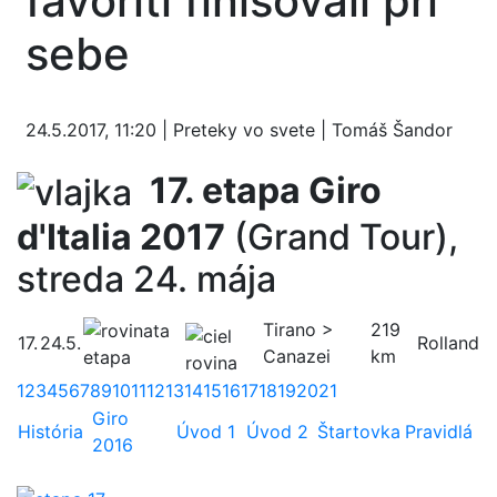
favoriti finišovali pri
sebe
24.5.2017, 11:20 | Preteky vo svete | Tomáš Šandor
17. etapa Giro
d'Italia 2017
(Grand Tour),
streda 24. mája
Tirano >
219
17.
24.5.
Rolland
Canazei
km
1
2
3
4
5
6
7
8
9
10
11
12
13
14
15
16
17
18
19
20
21
Giro
História
Úvod 1
Úvod 2
Štartovka
Pravidlá
2016