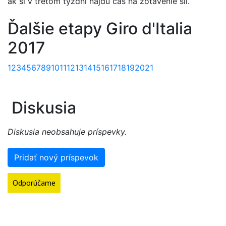
ak si v treťom týždni nájdu čas na zotavenie síl.
Ďalšie etapy Giro d'Italia
2017
1
2
3
4
5
6
7
8
9
10
11
12
13
14
15
16
17
18
19
20
21
Diskusia
Diskusia neobsahuje príspevky.
Pridať nový príspevok
Odporúčame