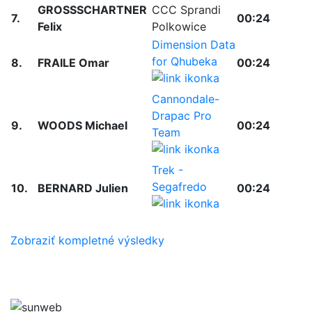
GROSSSCHARTNER
CCC Sprandi
7.
00:24
Felix
Polkowice
Dimension Data
for Qhubeka
8.
FRAILE Omar
00:24
Cannondale-
Drapac Pro
9.
WOODS Michael
00:24
Team
Trek -
Segafredo
10.
BERNARD Julien
00:24
Zobraziť kompletné výsledky