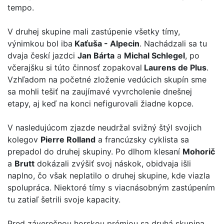
tempo.
V druhej skupine mali zastúpenie všetky tímy,
výnimkou bol iba
Kaťuša - Alpecin
. Nachádzali sa tu
dvaja českí jazdci
Jan Bárta
a
Michal Schlegel
, po
včerajšku si túto činnosť zopakoval
Laurens de Plus
.
Vzhľadom na početné zloženie vedúcich skupín sme
sa mohli tešiť na zaujímavé vyvrcholenie dnešnej
etapy, aj keď na konci nefigurovali žiadne kopce.
V nasledujúcom zjazde neudržal svižný štýl svojich
kolegov
Pierre Rolland
a francúzsky cyklista sa
prepadol do druhej skupiny. Po dlhom klesaní
Mohorič
a
Brutt
dokázali zvýšiť svoj náskok, obidvaja išli
naplno, čo však neplatilo o druhej skupine, kde viazla
spolupráca. Niektoré tímy s viacnásobným zastúpením
tu zatiaľ šetrili svoje kapacity.
Pred záverečnou horskou prémiou sa druhá skupina