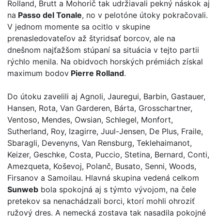
Rolland, Brutt a Mohorič tak udržiavali pekný náskok aj
na
Passo del Tonale
, no v pelotóne útoky pokračovali.
V jednom momente sa ocitlo v skupine
prenasledovateľov až štyridsať borcov, ale na
dnešnom najťažšom stúpaní sa situácia v tejto partii
rýchlo menila. Na obidvoch horských prémiách získal
maximum bodov
Pierre Rolland
.
Do útoku zavelili aj Agnoli, Jauregui, Barbin, Gastauer,
Hansen, Rota, Van Garderen, Bárta, Grosschartner,
Ventoso, Mendes, Owsian, Schlegel, Monfort,
Sutherland, Roy, Izagirre, Juul-Jensen, De Plus, Fraile,
Sbaragli, Devenyns, Van Rensburg, Teklehaimanot,
Keizer, Geschke, Costa, Puccio, Stetina, Bernard, Conti,
Amezqueta, Koševoj, Polanč, Busato, Senni, Woods,
Firsanov a Samoilau. Hlavná skupina vedená celkom
Sunweb
bola spokojná aj s týmto vývojom, na čele
pretekov sa nenachádzali borci, ktorí mohli ohroziť
ružový dres. A nemecká zostava tak nasadila pokojné