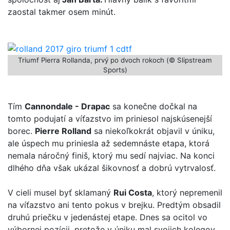
zaostal takmer osem minút.
Triumf Pierra Rollanda, prvý po dvoch rokoch (© Slipstream
Sports)
Tím
Cannondale - Drapac
sa konečne dočkal na
tomto podujatí a víťazstvo im priniesol najskúsenejší
borec.
Pierre Rolland
sa niekoľkokrát objavil v úniku,
ale úspech mu priniesla až sedemnáste etapa, ktorá
nemala náročný finiš, ktorý mu sedí najviac. Na konci
dlhého dňa však ukázal šikovnosť a dobrú vytrvalosť.
V cieli musel byť sklamaný
Rui Costa
, ktorý nepremenil
na víťazstvo ani tento pokus v brejku. Predtým obsadil
druhú priečku v jedenástej etape. Dnes sa ocitol vo
výbornej pozícii, pretože v úniku mal svojich kolegov,