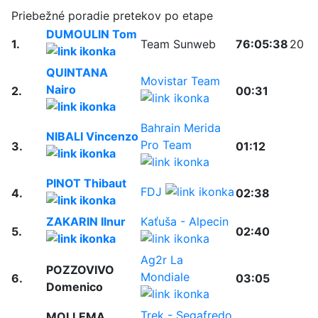
Priebežné poradie pretekov po etape
DUMOULIN Tom
1.
Team Sunweb
76:05:38
20
QUINTANA
Movistar Team
Nairo
2.
00:31
Bahrain Merida
NIBALI Vincenzo
Pro Team
3.
01:12
PINOT Thibaut
FDJ
4.
02:38
ZAKARIN Ilnur
Kaťuša - Alpecin
5.
02:40
Ag2r La
POZZOVIVO
Mondiale
6.
03:05
Domenico
Trek - Segafredo
MOLLEMA