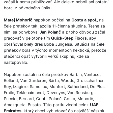
začali k nemu približovať. Ale ďaleko neboli ani ostatní
borci z pôvodného úniku.
Matej Mohorič
napokon počkal na
Costu a spol
., na
čele pretekov tak jazdila 11-členná skupina. Tesne za
nimi sa pohyboval
Jan Polanč
a z toho dôvodu začal
pracovať v pelotóne tím
Quick-Step Floors
, aby
obraňoval biely dres Boba Jungelsa. Situácia na čele
pretekov bola v týchto momentoch hektická, pretože
utečenci opäť vytvorili veľkú skupinu, kde sa
nastupovalo.
Napokon zostali na čele pretekov Barbin, Ventoso,
Rolland, Van Garderen, Bárta, Woods, Grosschartner,
Roy, Izagirre, Samoilau, Monfort, Sutherland, De Plus,
Fraile, Teklehaimanot, Devenyns, Van Rensburg,
Puccio, Bernard, Conti, Polanč, Costa, Mohorič,
Amezqueta, Busato. Túto partiu viedol celok
UAE
Emirates
, ktorý chcel vybudovať čo najväčší náskok