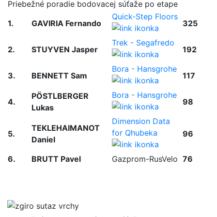
Priebežné poradie bodovacej súťaže po etape
Quick-Step Floors
1.
GAVIRIA Fernando
325
Trek - Segafredo
2.
STUYVEN Jasper
192
Bora - Hansgrohe
3.
BENNETT Sam
117
Bora - Hansgrohe
PÖSTLBERGER
4.
98
Lukas
Dimension Data
TEKLEHAIMANOT
for Qhubeka
5.
96
Daniel
6.
BRUTT Pavel
Gazprom-RusVelo
76