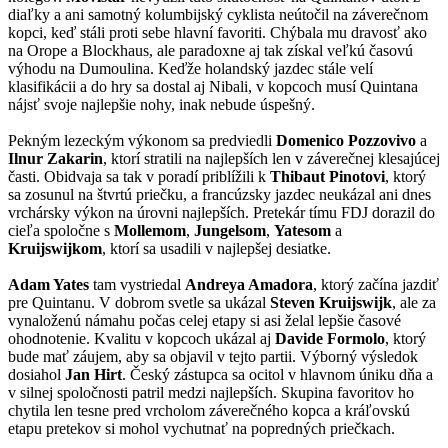
diaľky a ani samotný kolumbijský cyklista neútočil na záverečnom
kopci, keď stáli proti sebe hlavní favoriti. Chýbala mu dravosť ako
na Orope a Blockhaus, ale paradoxne aj tak získal veľkú časovú
výhodu na Dumoulina. Keďže holandský jazdec stále velí
klasifikácii a do hry sa dostal aj Nibali, v kopcoch musí Quintana
nájsť svoje najlepšie nohy, inak nebude úspešný.
Pekným lezeckým výkonom sa predviedli
Domenico Pozzovivo
a
Ilnur Zakarin
, ktorí stratili na najlepších len v záverečnej klesajúcej
časti. Obidvaja sa tak v poradí priblížili k
Thibaut Pinotovi
, ktorý
sa zosunul na štvrtú priečku, a francúzsky jazdec neukázal ani dnes
vrchársky výkon na úrovni najlepších. Pretekár tímu FDJ dorazil do
cieľa spoločne s
Mollemom
,
Jungelsom
,
Yatesom
a
Kruijswijkom
, ktorí sa usadili v najlepšej desiatke.
Adam Yates
tam vystriedal
Andreya Amadora
, ktorý začína jazdiť
pre Quintanu. V dobrom svetle sa ukázal
Steven Kruijswijk
, ale za
vynaloženú námahu počas celej etapy si asi želal lepšie časové
ohodnotenie. Kvalitu v kopcoch ukázal aj
Davide Formolo
, ktorý
bude mať záujem, aby sa objavil v tejto partii. Výborný výsledok
dosiahol
Jan Hirt
. Český zástupca sa ocitol v hlavnom úniku dňa a
v silnej spoločnosti patril medzi najlepších. Skupina favoritov ho
chytila len tesne pred vrcholom záverečného kopca a kráľovskú
etapu pretekov si mohol vychutnať na popredných priečkach.