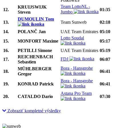
Polkowice
Team LottoNL -
KRUIJSWIJK
12.
01:35
Jumbo
Steven
DUMOULIN Tom
13.
Team Sunweb
02:18
14.
POLANČ Jan
UAE Team Emirates
05:10
Lotto Soudal
15.
MONFORT Maxime
05:17
16.
PETILLI Simone
UAE Team Emirates
05:19
REICHENBACH
FDJ
17.
06:07
Sebastien
Bora - Hansgrohe
MÜHLBERGER
18.
06:41
Gregor
Bora - Hansgrohe
19.
KONRAD Patrick
06:41
Astana Pro Team
20.
CATALDO Dario
07:30
Zobraziť kompletné výsledky