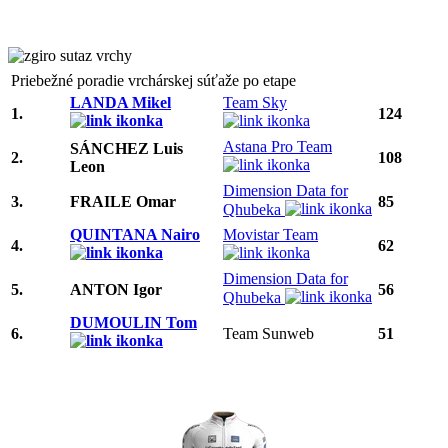
Priebežné poradie vrchárskej súťaže po etape
LANDA Mikel
Team Sky
1.
124
Astana Pro Team
SÁNCHEZ Luis
2.
108
Leon
Dimension Data for
3.
FRAILE Omar
85
Qhubeka
QUINTANA Nairo
Movistar Team
4.
62
Dimension Data for
5.
ANTON Igor
56
Qhubeka
DUMOULIN Tom
6.
Team Sunweb
51