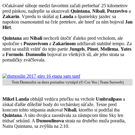
Očakávané súboje medzi favoritmi začali prebiehať 25 kilometrov
pred páskou, najlepšie sa ukazovali
Quintana
,
Nibali
,
Pozzovivo
a
Zakarin
. Vpredu to skúšal aj
Landa
a španielsky jazdec sa
napokon osamostatnil na čele pretekov, ale hneď za ním bojoval
Jan
Hirt
.
Quintana
ani
Nibali
nechceli útočiť ďaleko pred vrcholom, ale
spoločne s
Pozzovivom
a
Zakarinom
udržiavali stabilné tempo. Za
nimi sa snažili vrátiť do tejto partie
Jungels
,
Pinot
,
Mollema
,
Yates
a
Formolo
.
Dumoulin
bojoval zo všetkých síl, ale jeho strata sa
pomaličky zväčšovala.
Tom Dumoulin sa dnes poriadne vytrápil (© Cor Vos | Team Sunweb)
Mikel Landa
obhájil vedúcu priečku na vrchole
Umbrailpass
a
získal ďalšie dôležité body do vrchárskej súťaže. Tesne pred
koncom tohto stúpania atakoval
Nibali
, ktorého si podržal iba
Quintana
. A táto dvojica zaostávala za zástupcom tímu Sky len
tridsať sekúnd. A
Dumoulinova
strata na druhého muža poradia,
Naira Quintanu, sa zvýšila na 2:10.