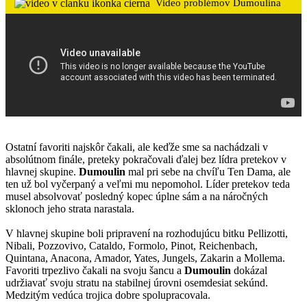
Video problémov Dumoulina
Ostatní favoriti najskôr čakali, ale keďže sme sa nachádzali v
absolútnom finále, preteky pokračovali ďalej bez lídra pretekov v
hlavnej skupine.
Dumoulin
mal pri sebe na chvíľu Ten Dama, ale
ten už bol vyčerpaný a veľmi mu nepomohol. Líder pretekov teda
musel absolvovať posledný kopec úplne sám a na náročných
sklonoch jeho strata narastala.
V hlavnej skupine boli pripravení na rozhodujúcu bitku Pellizotti,
Nibali, Pozzovivo, Cataldo, Formolo, Pinot, Reichenbach,
Quintana, Anacona, Amador, Yates, Jungels, Zakarin a Mollema.
Favoriti trpezlivo čakali na svoju šancu a
Dumoulin
dokázal
udržiavať svoju stratu na stabilnej úrovni osemdesiat sekúnd.
Medzitým vedúca trojica dobre spolupracovala.