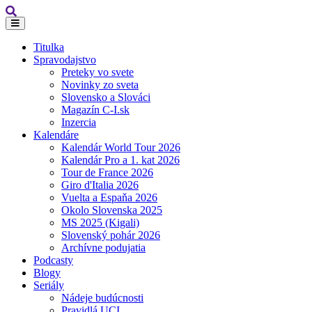
Titulka
Spravodajstvo
Preteky vo svete
Novinky zo sveta
Slovensko a Slováci
Magazín C-I.sk
Inzercia
Kalendáre
Kalendár World Tour 2026
Kalendár Pro a 1. kat 2026
Tour de France 2026
Giro d'Italia 2026
Vuelta a Espaňa 2026
Okolo Slovenska 2025
MS 2025 (Kigali)
Slovenský pohár 2026
Archívne podujatia
Podcasty
Blogy
Seriály
Nádeje budúcnosti
Pravidlá UCI