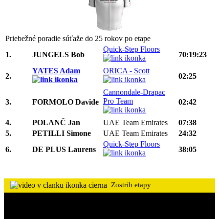
Priebežné poradie súťaže do 25 rokov po etape
Quick-Step Floors
1.
JUNGELS Bob
70:19:23
YATES Adam
ORICA - Scott
2.
02:25
Cannondale-Drapac
Pro Team
3.
FORMOLO Davide
02:42
4.
POLANČ Jan
UAE Team Emirates
07:38
5.
PETILLI Simone
UAE Team Emirates
24:32
Quick-Step Floors
6.
DE PLUS Laurens
38:05
Zostrih etapy