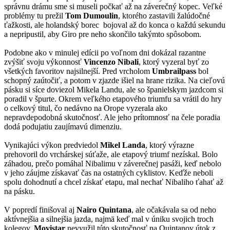
správnu drámu sme si museli počkať až na záverečný kopec. Veľké
problémy tu prežil
Tom Dumoulin
, ktorého zastavili žalúdočné
ťažkosti, ale holandský borec bojoval až do konca o každú sekundu
a nepripustil, aby Giro pre neho skončilo takýmto spôsobom.
Podobne ako v minulej edícii po voľnom dni dokázal razantne
zvýšiť svoju výkonnosť
Vincenzo Nibali
, ktorý vyzeral byť zo
všetkých favoritov najsilnejší. Pred vrcholom
Umbrailpass
bol
schopný zaútočiť, a potom v zjazde išiel na hrane rizika. Na cieľovú
pásku si síce doviezol Mikela Landu, ale so španielskym jazdcom si
poradil v špurte. Okrem veľkého etapového triumfu sa vrátil do hry
o celkový titul, čo nedávno na Orope vyzerala ako
nepravdepodobná skutočnosť. Ale jeho prítomnosť na čele poradia
dodá podujatiu zaujímavú dimenziu.
Vynikajúci výkon predviedol
Mikel Landa
, ktorý výrazne
prehovoril do vrchárskej súťaže, ale etapový triumf nezískal. Bolo
záhadou, prečo pomáhal Nibalimu v záverečnej pasáži, keď nebolo
v jeho záujme získavať čas na ostatných cyklistov. Keďže neboli
spolu dohodnutí a chcel získať etapu, mal nechať Nibaliho ťahať až
na pásku.
V popredí finišoval aj
Nairo Quintana
, ale očakávala sa od neho
aktívnejšia a silnejšia jazda, najmä keď mal v úniku svojich troch
kolegov.
Movistar
nevyužil túto skutočnosť na Quintanov útok z