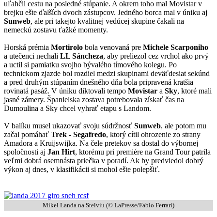
uľahčil cestu na posledné stúpanie. A okrem toho mal Movistar v
brejku ešte ďalších dvoch zástupcov. Jedného borca mal v úniku aj
Sunweb
, ale pri takejto kvalitnej vedúcej skupine čakali na
nemeckú zostavu ťažké momenty.
Horská prémia
Mortirolo
bola venovaná pre
Michele Scarponiho
a utečenci nechali
LL Sáncheza
, aby preliezol cez vrchol ako prvý
a uctil si pamiatku svojho bývalého tímového kolegu. Po
technickom zjazde bol rozdiel medzi skupinami deväťdesiat sekúnd
a pred druhým stúpaním dnešného dňa bola pripravená kratšia
rovinatá pasáž. V úniku diktovali tempo
Movistar
a
Sky
, ktoré mali
jasné zámery. Španielska zostava potrebovala získať čas na
Dumoulina a Sky chcel vyhrať etapu s Landom.
V balíku musel ukazovať svoju súdržnosť
Sunweb
, ale potom mu
začal pomáhať
Trek - Segafredo
, ktorý cítil ohrozenie zo strany
Amadora a Kruijswijka. Na čele pretekov sa dostal do výbornej
spoločnosti aj
Jan Hirt
, ktorému pri premiére na Grand Tour patrila
veľmi dobrá osemnásta priečka v poradí. Ak by predviedol dobrý
výkon aj dnes, v klasifikácii si mohol ešte polepšiť.
Mikel Landa na Stelviu (© LaPresse/Fabio Ferrari)