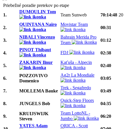
Priebežné poradie pretekov po etape
DUMOULIN Tom
1.
Team Sunweb
70:14:48
20
QUINTANA Nairo
Movistar Team
2.
00:31
NIBALI Vincenzo
Bahrain Merida Pro
3.
01:12
Team
PINOT Thibaut
FDJ
4.
02:38
ZAKARIN Ilnur
Kaťuša - Alpecin
5.
02:40
Ag2r La Mondiale
POZZOVIVO
6.
03:05
Domenico
Trek - Segafredo
7.
MOLLEMA Bauke
03:49
Quick-Step Floors
8.
JUNGELS Bob
04:35
Team LottoNL -
KRUIJSWIJK
9.
06:20
Jumbo
Steven
YATES Adam
ORICA - Scott
10.
07:00