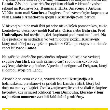
Landa
. Zásluhou kostarického cyklistu získali v klesaní dvadsať
sekúnd na
Kruijswijka
,
Deignana
,
Hirta
,
Anaconu
a
Antona
.
Väčšiu stratu mali
Sánchez
a
Izagirre
. Pred záverečným kopcom sa
však
Landa
s
Amadorom
spojili s
Kruijswijkovou
partiou.
V hlavnej skupine mali lídri pri sebe niekoľkých pomocníkov, takže
kontrolovať utečencov mohli
Kaťuša
,
Orica
alebo
Bahrajn
. Pred
Umbrailpass
bol rozdiel medzi skupinami pod tromi minútami. Na
čele pretekov sa nachádzal vo veľmi dobrej pozícii
Kruijswijk
,
ktorý mal nádej na vylepšenie pozície v GC, a po etapovom triumfe
chcel ísť tvrdo
Landa
.
Na začiatku dnešného posledného stúpania bol stále vo vedúcej
skupine
Jan Hirt
, ale únik prišiel o časť svojho náskoku kvôli
zvýšenej aktivite v pelotóne. Vpredu už nefiguroval
Deignan
, ktorý
si odrobil svoje pre Landu.
Akonáhle sa cesta zdvihla, vyrazil dopredu
Kruijswijk
a k
holandskému pretekárovi sa pridali len
Landa
a
Hirt
, ktorý bol
dnes na trati vynikajúci. Oveľa zaujímavejšie veci sa diali v skupine
favoritov, kde si musel odskočiť
Tom Dumoulin, ktorého v tom
najhoršom momente zastihli žalúdočné problémy.