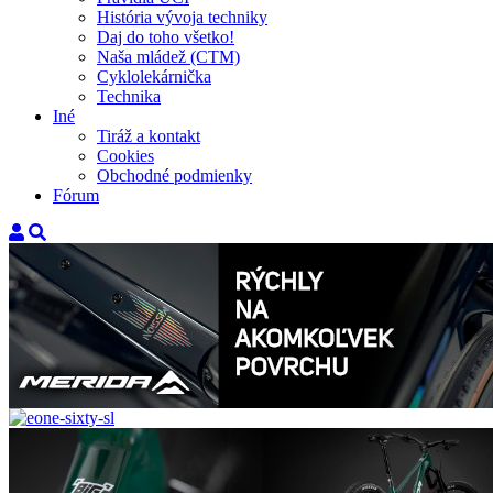
História vývoja techniky
Daj do toho všetko!
Naša mládež (CTM)
Cyklolekárnička
Technika
Iné
Tiráž a kontakt
Cookies
Obchodné podmienky
Fórum