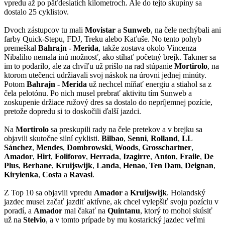
vpredu až po päťdesiatich kilometroch. Ale do tejto skupiny sa
dostalo 25 cyklistov.
Dvoch zástupcov tu mali
Movistar
a
Sunweb
, na čele nechýbali ani
farby Quick-Stepu, FDJ, Treku alebo Kaťuše. No tento pohyb
premeškal
Bahrajn - Merida
, takže zostava okolo Vincenza
Nibaliho nemala inú možnosť, ako stíhať početný brejk. Takmer sa
im to podarilo, ale za chvíľu už prišlo na rad stúpanie
Mortirolo
, na
ktorom utečenci udržiavali svoj náskok na úrovni jednej minúty.
Potom
Bahrajn - Merida
už nechcel míňať energiu a stiahol sa z
čela pelotónu. Po nich musel prebrať aktivitu tím Sunweb a
zoskupenie držiace ružový dres sa dostalo do nepríjemnej pozície,
pretože dopredu si to doskočili ďalší jazdci.
Na
Mortirolo
sa preskupili rady na čele pretekov a v brejku sa
objavili skutočne silní cyklisti.
Bilbao
,
Senni
,
Rolland
,
LL
Sánchez
,
Mendes
,
Dombrowski
,
Woods
,
Grosschartner
,
Amador
,
Hirt
,
Foliforov
,
Herrada
,
Izagirre
,
Anton
,
Fraile
,
De
Plus
,
Berhane
,
Kruijswijk
,
Landa
,
Henao
,
Ten Dam
,
Deignan
,
Kiryienka
,
Costa
a
Ravasi
.
Z Top 10 sa objavili vpredu
Amador
a
Kruijswijk
. Holandský
jazdec musel začať jazdiť aktívne, ak chcel vylepšiť svoju pozíciu v
poradí, a
Amador
mal čakať na
Quintanu
, ktorý to mohol skúsiť
už na
Stelvio
, a v tomto prípade by mu kostarický jazdec veľmi