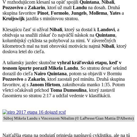
V rozhodujúcom klesaní sa opäť spojili
Quintana
,
Nibali
,
Pozzovivo
a
Zakarin
, ktorí už mali
Landu
na dosah. Druhá
skupina favoritov
Pinot
,
Formolo
,
Jungels
,
Mollema
,
Yates
a
Kruijswijk
jazdila s minútovou stratou.
Klesajúcu časť si užíval
Nibali
, ktorý sa dostal k
Landovi
, a
obidvaja sa snažili získať čo najväčší náskok na
Quintanu
,
kolumbijský cyklista sa pohyboval za nimi. V záverečných
kilometroch mal na trati obrovskú motiváciu najmä
Nibali
, ktorý
doslova letel do cieľa.
A taliansky jazdec skutočne
vyhral kráľovskú etapu, keď v
tesnom špurte porazil Mikela Landu
. So stratou desať sekúnd
dorazil do cieľa
Nairo Quintana
, potom sa objavili v Bormiu
Pozzovivo
a
Zakarin
, ktorí zaostali pol minútu. Druhá skupina
favoritov, aj s
Janom Hirtom
, zaknihovala manko 1:35. Potom
všetci očakávali príchod
Toma Dumoulina
, ktorý zastavil
časomieru so stratou 2:17 a udržal vedenie v klasifikácii.
Súboj Mikela Landu s Vincenzom Nibalim (© LaPresse/Gian Mattia D'Alberto)
Najťažšia etapa na podujatí priniesla napínavú cyklistiku, ale na tú