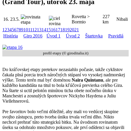
(Grand Tour), utorok 23. mája
Rovetta >
227
16.
23.5.
Nibali
Bormio
km
1
2
3
4
5
6
7
8
9
10
11
12
13
14
15
16
17
18
19
20
21
História
Giro 2016
Úvod 1
Úvod 2
Štartovka
Pravidlá
profil etapy (© giroditalia.it)
Do kráľovskej etapy pretekov nezasiahlo počasie, takže cyklistov
čakala plná porcia troch náročných stúpaní vo vysokej nadmorskej
výške. Tento terén mal byť doménou
Naira Quintanu
, ale pre
každého kandidáta na titul to bola kľúčová previerka celého Gira.
Na štarte si uctil pelotón minútou ticha obete nočného útoku v
Manchestri a zosnulých športovcov Nickyho Haydena a Juliu
Viellehnerovú.
Pre favoritov bolo veľmi dôležité, aby mali vo vedúcej skupine
svojho zástupcu, preto tvorba úniku trvala veľmi dlho. Nikto
nechcel prehrať túto strategickú bitku. Na úvodnom rovinatom
úseku sa odohralo množstvo pokusov, ale prví odídenci sa objavili