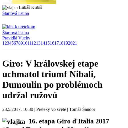
Lukáš Kubiš
Štartová listina
Štartová listina
Pravidlá Vuelty
1
2
3
4
5
6
7
8
9
10
11
12
13
14
15
16
17
18
19
20
21
Giro: V královskej etape
uchmatol triumf Nibali,
Dumoulin po problémoch
udržal ružovú
23.5.2017, 10:30 | Preteky vo svete | Tomáš Šandor
16. etapa Giro d'Italia 2017