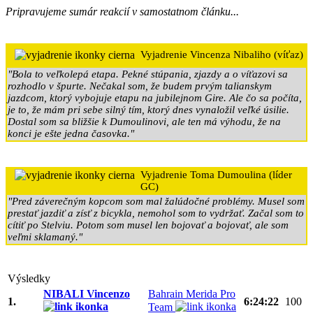
Pripravujeme sumár reakcií v samostatnom článku...
Vyjadrenie Vincenza Nibaliho (víťaz)
"Bola to veľkolepá etapa. Pekné stúpania, zjazdy a o víťazovi sa
rozhodlo v špurte. Nečakal som, že budem prvým talianskym
jazdcom, ktorý vybojuje etapu na jubilejnom Gire. Ale čo sa počíta,
je to, že mám pri sebe silný tím, ktorý dnes vynaložil veľké úsilie.
Dostal som sa bližšie k Dumoulinovi, ale ten má výhodu, že na
konci je ešte jedna časovka."
Vyjadrenie Toma Dumoulina (líder
GC)
"Pred záverečným kopcom som mal žalúdočné problémy. Musel som
prestať jazdiť a zísť z bicykla, nemohol som to vydržať. Začal som to
cítiť po Stelviu. Potom som musel len bojovať a bojovať, ale som
veľmi sklamaný."
Výsledky
NIBALI Vincenzo
Bahrain Merida Pro
1.
6:24:22
100
Team