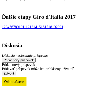
Ďalšie etapy Giro d'Italia 2017
1
2
3
4
5
6
7
8
9
10
11
12
13
14
15
16
17
18
19
20
21
Diskusia
Diskusia neobsahuje príspevky.
Pridať nový príspevok
Pridať nový príspevok
Pridavať príspevok môže len prihlásený užívateľ
Zatvoriť
Odporúčame