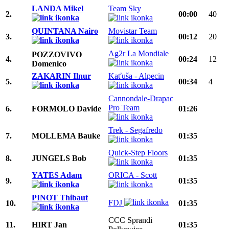
LANDA Mikel
Team Sky
2.
00:00
40
QUINTANA Nairo
Movistar Team
3.
00:12
20
Ag2r La Mondiale
POZZOVIVO
4.
00:24
12
Domenico
ZAKARIN Ilnur
Kaťuša - Alpecin
5.
00:34
4
Cannondale-Drapac
Pro Team
6.
FORMOLO Davide
01:26
Trek - Segafredo
7.
MOLLEMA Bauke
01:35
Quick-Step Floors
8.
JUNGELS Bob
01:35
YATES Adam
ORICA - Scott
9.
01:35
PINOT Thibaut
FDJ
10.
01:35
CCC Sprandi
11.
HIRT Jan
01:35