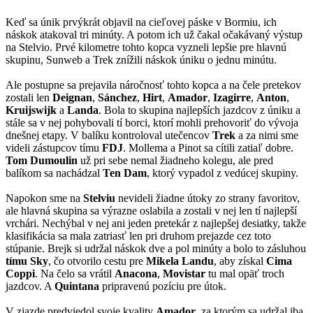
Keď sa únik prvýkrát objavil na cieľovej páske v Bormiu, ich
náskok atakoval tri minúty. A potom ich už čakal očakávaný výstup
na Stelvio. Prvé kilometre tohto kopca vyzneli lepšie pre hlavnú
skupinu, Sunweb a Trek znížili náskok úniku o jednu minútu.
Ale postupne sa prejavila náročnosť tohto kopca a na čele pretekov
zostali len
Deignan
,
Sánchez
,
Hirt
,
Amador
,
Izagirre
,
Anton
,
Kruijswijk
a
Landa
. Bola to skupina najlepších jazdcov z úniku a
stále sa v nej pohybovali tí borci, ktorí mohli prehovoriť do vývoja
dnešnej etapy. V balíku kontroloval utečencov
Trek
a za nimi sme
videli zástupcov tímu
FDJ
. Mollema a Pinot sa cítili zatiaľ dobre.
Tom Dumoulin
už pri sebe nemal žiadneho kolegu, ale pred
balíkom sa nachádzal
Ten Dam
, ktorý vypadol z vedúcej skupiny.
Napokon sme na
Stelviu
nevideli žiadne útoky zo strany favoritov,
ale hlavná skupina sa výrazne oslabila a zostali v nej len tí najlepší
vrchári. Nechýbal v nej ani jeden pretekár z najlepšej desiatky, takže
klasifikácia sa mala zatriasť len pri druhom prejazde cez toto
stúpanie. Brejk si udržal náskok dve a pol minúty a bolo to zásluhou
tímu Sky
, čo otvorilo cestu pre
Mikela Landu
, aby získal
Cima
Coppi
. Na čelo sa vrátil
Anacona
,
Movistar
tu mal opäť troch
jazdcov. A
Quintana
pripravenú pozíciu pre útok.
V zjazde predviedol svoje kvality
Amador
, za ktorým sa udržal iba