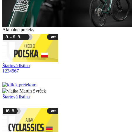
Aktuálne preteky
Štartová listina
1
2
3
4
5
6
7
Martin Svrček
Štartová listina