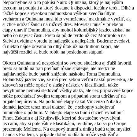
Nepochybne sa o to pokúsi Nairo Quintana, ktorý je najlepším
lezcom na podujatí a ktorý dostane k dispozícii ideálny terén. Dlhé a
ťažké kopce s vysokou nadmorskou výškou svedčia útlym
vrchárom a Quintana musí túto vymoženosť maximálne využiť, ak
si chce udržať šancu na ružový dres. Movistar musí v priebehu
etapy unaviť Dumoulina, aby mohol kolumbijský jazdec získať na
neho čo najviac času. Preto sa pôjde tvrdo už cez Mortirolo a na
Stelviu uvidíme vpredu to najlepšie z najlepších. Budeme zvedaví,
či niekto nájde odvahu na dlhý útok už na druhom kopci, ale
najväčší rozdiel sa bude robiť na poslednom stúpaní.
Okrem Quintanu sú nespokojní so svojou situáciou aj ďalší favoriti,
preto sa budú na trati prelínať rôzne stratégie, ale medzi tie
najhlavnejšie bude patriť zníženie náskoku Toma Dumoulina.
Holandský jazdec vie, že má pred sebou veľmi ťažkú previerku, ale
zároveň sa môže oprieť o slušný náskok v klasifikácii, takže
nevyhnutne nemusí sledovať všetky ataky, ale cez pripravené kopce
môže prechádzať svojím tempom a prípadnú stratu udržiavať na
prijateľnej úrovni. Na podobné etapy čakal Vincenzo Nibali a
domáci jazdec teraz musí ukázať, že je schopný zabojovať
minimálne o pódium. V takejto etape sa budú chcieť vytiahnuť
Pinot, Zakarin a aj Kruijswijk, ktorí sú dostatočne vytrvalými
lezcami, aby si polepšili v klasifikácii, uvidíme, ako sa po Orope
prezentuje Mollema. Na etapový triumf z úniku budú tajne myslieť
Landa s Frailem, v prípade dobrého dňa to môže vyskúšať aj