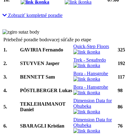
Zobraziť kompletné poradie
Priebežné poradie bodovacej súťaže po etape
Quick-Step Floors
1.
GAVIRIA Fernando
325
Trek - Segafredo
2.
STUYVEN Jasper
192
Bora - Hansgrohe
3.
BENNETT Sam
117
Bora - Hansgrohe
4.
PÖSTLBERGER Lukas
98
Dimension Data for
TEKLEHAIMANOT
Qhubeka
5.
86
Daniel
Dimension Data for
Qhubeka
6.
SBARAGLI Kristian
76