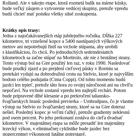
Rolland. Ale v takejto etape, ktorá rozmetá balík na márne kúsky,
bude veľký záujem o vytvorenie vedúcej skupiny, pretože vpredu
budú chcieť mať poistku všetky silné zoskupenia.
Krátky opis trasy:
Jedna z najočakávanejších etáp jubilejného ročníka. Dĺžka 227
kilometrov, tri vznešené kopce a 5400 nastúpaných výškových
metrov ani nepotrebujú finiš na vrchole stúpania, aby urobili
s klasifikáciou, čo chcú. Po jednoduchých sedemdesiatich
kilometroch sa začne stúpať na Mortirolo, ale nie z brutálnej strany.
Tento výstup bol na Gire použitý len raz, v roku 1990. Nasledovať
bude prudký zjazd a po prejdení cieľovej pásky v Bormiu sa
pretekári vydajú na dobrodružnú cestu na Stelvio, ktoré je najvyšším
bodom celého podujatia (Cima Coppi). Od tohto momentu budú
jazdci len trpieť, pretože táto hora zo svojej náročnosti ani na chvíľu
nepoľaví. Na vrchole zostanú vpredu len najlepší vrchári. Potom
bude pripravené dlhé klesanie a po prekročení taliansko-
švajčiarskych hraníc posledná previerka – Umbrailpass, čo je vlastne
výstup na Stelvio zo švajčiarskej strany, ktoré sa na Gire doteraz
nešiel. Posledný kopec je veľmi ťažký, pretože gradienty neklesnú
pod osem percent. Po jeho prekonaní zostáva do cieľa dvadsať
kilometrov. V majestátnej etapa sa môže presadiť len majestátny
lezecký výkon, v eliminačnej cyklistike bude jazdec bez
stopercentnej výkonnosti fatálne potrestaný.