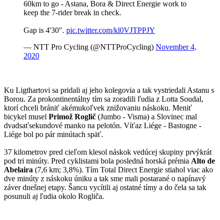
60km to go - Astana, Bora & Direct Energie work to
keep the 7-rider break in check.
Gap is 4'30".
pic.twitter.com/kl0VJTPPJY
— NTT Pro Cycling (@NTTProCycling)
November 4,
2020
Ku Ligthartovi sa pridali aj jeho kolegovia a tak vystriedali Astanu s
Borou. Za prokontinentálny tím sa zoradili ľudia z Lotta Soudal,
ktorí chceli brániť akémukoľvek znižovaniu náskoku. Meniť
bicykel musel
Primož Roglič
(Jumbo - Visma) a Slovinec mal
dvadsaťsekundové manko na pelotón. Víťaz Liége - Bastogne -
Liége bol po pár minútach späť.
37 kilometrov pred cieľom klesol náskok vedúcej skupiny prvýkrát
pod tri minúty. Pred cyklistami bola posledná horská prémia
Alto de
Abelaira
(7,6 km; 3,8%). Tím Total Direct Energie stiahol viac ako
dve minúty z náskoku úniku a tak sme mali postarané o napínavý
záver dnešnej etapy. Šancu vycítili aj ostatné tímy a do čela sa tak
posunuli aj ľudia okolo Rogliča.