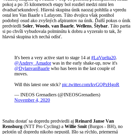
pokoj a po 35 kilometroch etapy bol rozdiel medzi nimi len
dvadsaťsekundový. Hlavná skupina únik naozaj pohltila a vpredu
ostal len Van Baarle s Lafayom. Túto dvojicu však postihol
podobný osud ako zvyšných ašpirantov na únik. Ďalší pokus o únik
predviedli
Soler
,
Woods
,
van Baarle
,
Wellens
,
Štybar
. Táto partia
si po chvíli vybudovala polminútu k dobru a vyzeralo to tak, že
hlavná skupina ich nechá odísť.
It's been a very active start to stage 14 at
#LaVuelta20
.
@Andrey_Amador
was in the early shake-up, now it's
@DylanvanBaarle
who has been in the last couple of
moves.
Will this latest one stick?
pic.twitter.com/kvGQPzHgoR
— INEOS Grenadiers (@INEOSGrenadiers)
November 4, 2020
Snahu dostať sa dopredu predviedli aj
Reinard Janse Van
Rensburg
(NTT Pro Cycling) a
Willie Smit
(Burgos - BH), no
pelotón už dopredu nikoho nepustil. Išlo sa rýchlo, priemerná