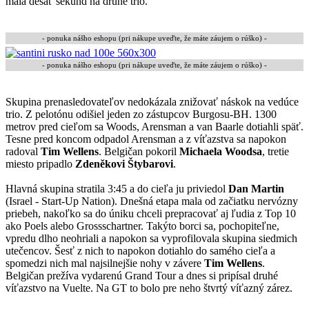
mala desať sekúnd na druhé trio.
- ponuka nášho eshopu (pri nákupe uveďte, že máte záujem o rúško) -
- ponuka nášho eshopu
(pri nákupe uveďte, že máte záujem o rúško)
-
Skupina prenasledovateľov nedokázala znižovať náskok na vedúce
trio. Z pelotónu odišiel jeden zo zástupcov Burgosu-BH. 1300
metrov pred cieľom sa Woods, Arensman a van Baarle dotiahli späť.
Tesne pred koncom odpadol Arensman a z víťazstva sa napokon
radoval
Tim Wellens
. Belgičan pokoril
Michaela Woodsa
, tretie
miesto pripadlo
Zdeněkovi Štybarovi
.
Hlavná skupina stratila 3:45 a do cieľa ju priviedol
Dan Martin
(Israel - Start-Up Nation). Dnešná etapa mala od začiatku nervózny
priebeh, nakoľko sa do úniku chceli prepracovať aj ľudia z Top 10
ako Poels alebo Grossschartner. Takýto borci sa, pochopiteľne,
vpredu dlho neohriali a napokon sa vyprofilovala skupina siedmich
utečencov. Šesť z nich to napokon dotiahlo do samého cieľa a
spomedzi nich mal najsilnejšie nohy v závere
Tim Wellens
.
Belgičan prežíva vydarenú Grand Tour a dnes si pripísal druhé
víťazstvo na Vuelte. Na GT to bolo pre neho štvrtý víťazný zárez.