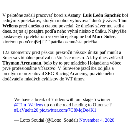
V pelotóne začali pracovať borci z Astany.
Luis León Sanchéz
bol
jedným z pretekárov, ktorým mohol vyhovovať dnešný záver.
Tim
Wellens
pred dnešnou etapou povedal, že dnešný záver mu sedí a
dnes, zajtra aj pozajtra podľa neho vyhrá niekto z úniku. Najvyššie
postaveným pretekárom vo vedúcej skupine bol
Marc Soler
,
ktorému po včerajšej ITT patrila osemnásta priečka.
123 kilometrov pred páskou prekročil náskok úniku päť minút a
Soler sa virtuálne posúval na štrnáste miesto. Ak by dnes zvíťazil
Thyman Arensman
, bolo by to pre mladého Holanďana vôbec
prvé profesionálne víťazstvo. V Sunwebe jazdí iba od júla a
predtým reprezentoval SEG Racing Academy, pravidelného
dodávateľa mladých cyklistov do WT tímov.
We have a break of 7 riders with our stage 5 winner
@Tim_Wellens
up on the road heading to Ourense ?
#LaVuelta20
pic.twitter.com/7C8MqDe4K1
— Lotto Soudal (@Lotto_Soudal)
November 4, 2020