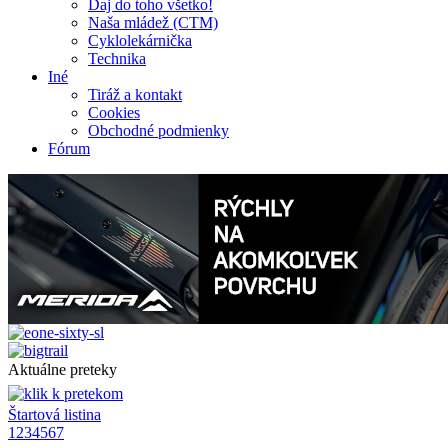
Daj do toho všetko!
Naša mládež (CTM)
Cyklolekárnička
Technika
Iné
Tiráž a kontakt
Cookies
Obchodné podmienky
Fórum
Aktuálne preteky
Štartová listina
1
2
3
4
5
6
7