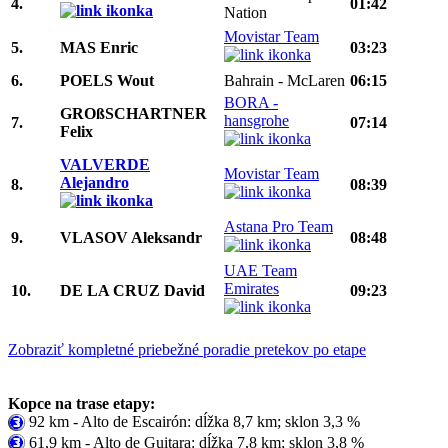
4.
01:42
Nation
Movistar Team
5.
MAS Enric
03:23
6.
POELS Wout
Bahrain - McLaren
06:15
BORA -
GROßSCHARTNER
hansgrohe
7.
07:14
Felix
VALVERDE
Movistar Team
Alejandro
8.
08:39
Astana Pro Team
9.
VLASOV Aleksandr
08:48
UAE Team
Emirates
10.
DE LA CRUZ David
09:23
Zobraziť kompletné priebežné poradie pretekov po etape
Kopce na trase etapy:
92 km - Alto de Escairón: dĺžka 8,7 km; sklon 3,3 %
61,9 km - Alto de Guitara: dĺžka 7,8 km; sklon 3,8 %