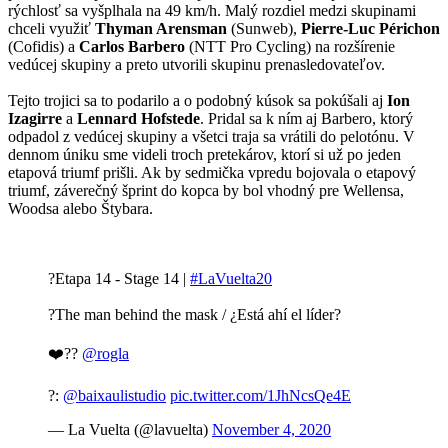
rýchlosť sa vyšplhala na 49 km/h. Malý rozdiel medzi skupinami
chceli využiť
Thyman Arensman
(Sunweb),
Pierre-Luc Périchon
(Cofidis) a
Carlos Barbero
(NTT Pro Cycling) na rozšírenie
vedúcej skupiny a preto utvorili skupinu prenasledovateľov.
Tejto trojici sa to podarilo a o podobný kúsok sa pokúšali aj
Ion
Izagirre
a
Lennard Hofstede
. Pridal sa k ním aj Barbero, ktorý
odpadol z vedúcej skupiny a všetci traja sa vrátili do pelotónu. V
dennom úniku sme videli troch pretekárov, ktorí si už po jeden
etapová triumf prišli. Ak by sedmička vpredu bojovala o etapový
triumf, záverečný šprint do kopca by bol vhodný pre Wellensa,
Woodsa alebo Štybara.
?Etapa 14 - Stage 14 |
#LaVuelta20
?The man behind the mask / ¿Está ahí el líder?
❤️??
@rogla
?:
@baixaulistudio
pic.twitter.com/1JhNcsQe4E
— La Vuelta (@lavuelta)
November 4, 2020