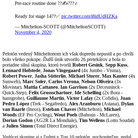
Pre-race routine done ??✍???‍♂️
Ready for stage 14??✅
pic.twitter.com/i8idUdHZKa
— Mitchelton-SCOTT (@MitcheltonSCOTT)
November 4, 2020
Pelotón vedený Mitcheltonom ich však dopredu nepustil a po chvíli
bolo všetko pokope. Ďalší únik utvorilo 26 pretekárov a bola to
poriadne silná skupina, ktorú tvorili
Robert Gesink
,
Sepp Kuss
,
Lennard Hofstede
,
Jonas Vingegaard
(4x Jumbo - Visma),
Robert Power
,
Jasha Sütterlin
,
Michael
Storer
,
Max Kanter
(4x
Sunweb),
Marc Soler
,
Carlos Verona
,
Nelson Oliveira
(3x
Movistar),
Mattia Cattaneo
,
Ian Garrison
(2x Deceuninck -
Quick-Step),
Felix Grossschartner
,
Ide Schelling
(2x Bora -
hansgrohe),
Guillaume Martin
,
Victor Lafay
(2x Cofidis),
Juan
Pedro López
(Trek - Segafredo),
Alex Aranburu
(Astana),
Dylan
van Baarle
(Ineos),
Esteban Chaves
(Mitchelton),
Michael
Woods
(EF Pro Cycling),
Wout Poels
(Bahrain - McLaren),
Dorian Godon
(AG2R La Mondiale),
Tim Wellens
(Lotto Soudal)
a
Julien Simon
(Total Direct Energie).
Vedúcej skupine aj s ľudmi v Top 10 pelotón, pochopiteľne, nedal