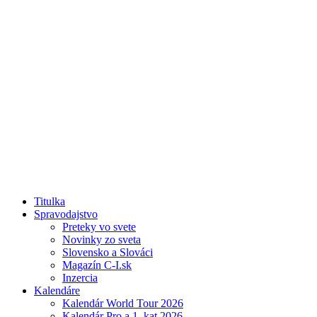
Titulka
Spravodajstvo
Preteky vo svete
Novinky zo sveta
Slovensko a Slováci
Magazín C-I.sk
Inzercia
Kalendáre
Kalendár World Tour 2026
Kalendár Pro a 1. kat 2026