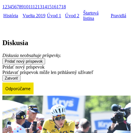
1
2
3
4
5
6
7
8
9
10
11
12
13
14
15
16
17
18
Štartová
História
Vuelta 2019
Úvod 1
Úvod 2
Pravidlá
listina
Diskusia
Diskusia neobsahuje príspevky.
Pridať nový príspevok
Pridať nový príspevok
Pridavať príspevok môže len prihlásený užívateľ
Zatvoriť
Odporúčame