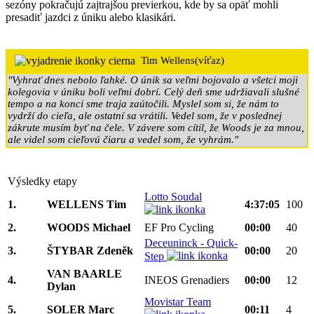
sezóny pokračujú zajtrajšou previerkou, kde by sa opäť mohli
presadiť jazdci z úniku alebo klasikári.
Tim Wellens(víťaz)
"Vyhrať dnes nebolo ľahké. O únik sa veľmi bojovalo a všetci moji
kolegovia v úniku boli veľmi dobrí. Celý deň sme udržiavali slušné
tempo a na konci sme traja zaútočili. Myslel som si, že nám to
vydrží do cieľa, ale ostatní sa vrátili. Vedel som, že v poslednej
zákrute musím byť na čele. V závere som cítil, že Woods je za mnou,
ale videl som cieľovú čiaru a vedel som, že vyhrám."
Výsledky etapy
Lotto Soudal
1.
WELLENS Tim
4:37:05
100
2.
WOODS Michael
EF Pro Cycling
00:00
40
Deceuninck - Quick-
3.
ŠTYBAR Zdeněk
00:00
20
Step
VAN BAARLE
4.
INEOS Grenadiers
00:00
12
Dylan
Movistar Team
5.
SOLER Marc
00:11
4