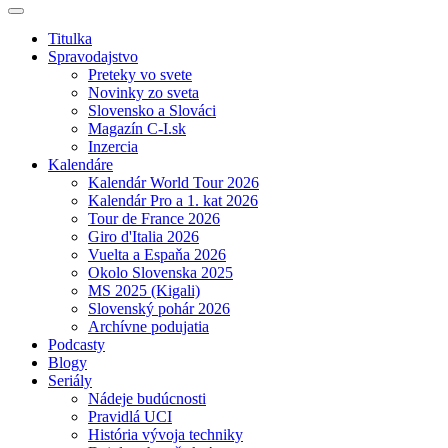
Titulka
Spravodajstvo
Preteky vo svete
Novinky zo sveta
Slovensko a Slováci
Magazín C-I.sk
Inzercia
Kalendáre
Kalendár World Tour 2026
Kalendár Pro a 1. kat 2026
Tour de France 2026
Giro d'Italia 2026
Vuelta a Espaňa 2026
Okolo Slovenska 2025
MS 2025 (Kigali)
Slovenský pohár 2026
Archívne podujatia
Podcasty
Blogy
Seriály
Nádeje budúcnosti
Pravidlá UCI
História vývoja techniky