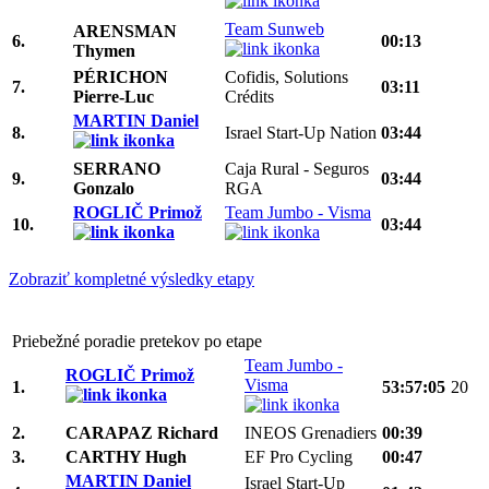
Team Sunweb
ARENSMAN
6.
00:13
Thymen
PÉRICHON
Cofidis, Solutions
7.
03:11
Pierre-Luc
Crédits
MARTIN Daniel
8.
Israel Start-Up Nation
03:44
SERRANO
Caja Rural - Seguros
9.
03:44
Gonzalo
RGA
ROGLIČ Primož
Team Jumbo - Visma
10.
03:44
Zobraziť kompletné výsledky etapy
Priebežné poradie pretekov po etape
Team Jumbo -
ROGLIČ Primož
Visma
1.
53:57:05
20
2.
CARAPAZ Richard
INEOS Grenadiers
00:39
3.
CARTHY Hugh
EF Pro Cycling
00:47
MARTIN Daniel
Israel Start-Up