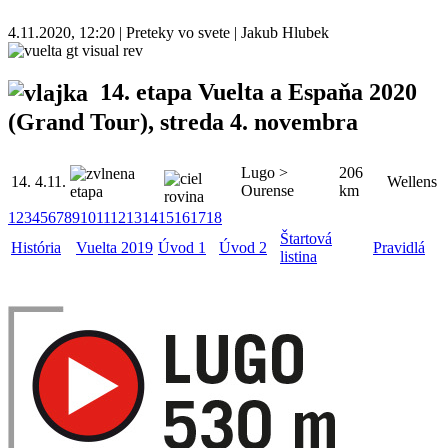
4.11.2020, 12:20 | Preteky vo svete | Jakub Hlubek
14. etapa Vuelta a Espaňa 2020
(Grand Tour), streda 4. novembra
Lugo >
206
14.
4.11.
Wellens
Ourense
km
1
2
3
4
5
6
7
8
9
10
11
12
13
14
15
16
17
18
Štartová
História
Vuelta 2019
Úvod 1
Úvod 2
Pravidlá
listina