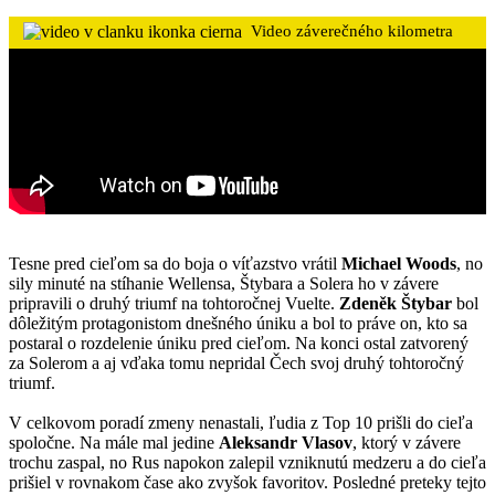
Video záverečného kilometra
Tesne pred cieľom sa do boja o víťazstvo vrátil
Michael Woods
, no
sily minuté na stíhanie Wellensa, Štybara a Solera ho v závere
pripravili o druhý triumf na tohtoročnej Vuelte.
Zdeněk Štybar
bol
dôležitým protagonistom dnešného úniku a bol to práve on, kto sa
postaral o rozdelenie úniku pred cieľom. Na konci ostal zatvorený
za Solerom a aj vďaka tomu nepridal Čech svoj druhý tohtoročný
triumf.
V celkovom poradí zmeny nenastali, ľudia z Top 10 prišli do cieľa
spoločne. Na mále mal jedine
Aleksandr Vlasov
, ktorý v závere
trochu zaspal, no Rus napokon zalepil vzniknutú medzeru a do cieľa
prišiel v rovnakom čase ako zvyšok favoritov. Posledné preteky tejto