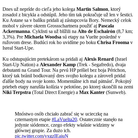
Dnes už nepríde do cieľa jeho kolega
Martin Salmon
, ktorý
zosadol z bicykla a odstúpil. Jeho tím tak pokračuje už len v šestici.
Ku Astane sa v balíku pridali aj zástupcovia Bory. Nemecký celok
mohol v závere okrem Grossschartnera použiť aj
Pascala
Ackermanna
. Cyklisti sa už blížili na
Alto de Eschairón
(8,7 km;
3,3%). Pre
Michaela Woodsa
sú etapy na Vuelte posledné v
ružovom drese. Budúci rok ho uvidíme po boku
Chrisa Frooma
v
Isreal Start-Upe.
Ku odstupujúcim pretekárom sa pridali aj
Alexis Renard
(Israel
Start-Up Nation) a
Alexander Kamp
(Trek - Segafredo), dvaja
debutanti na Grand Tour. Na prvú HP prišiel bez boja Périchon,
ktorý tak bránil bodkovaný dres svojho kolegu a zároveň pridal
ďalšie body na svoje konto. Momentálne ich mal pätnásť. Pokojný
priebeh etapy narušila kolízia v pelotóne, po ktorej skončili na zemi
Niki Terpstra
(Total Direct Energie) a
Max Kanter
(Sunweb).
Mnóstwo osób chciało zabrać się w ucieczkę na
czternastym etapie
#LaVuelta20
. Ostatecznie stanęło na
jedynie siódemce, czego efekty właśnie widzimy w
głównej grupie. Za dużo ich.
pic.twitter.com/yxgzIEaiuN