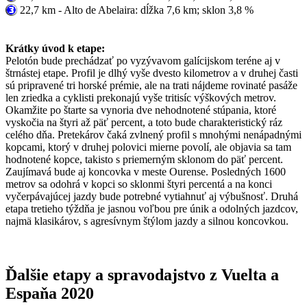
22,7 km - Alto de Abelaira: dĺžka 7,6 km; sklon 3,8 %
Krátky úvod k etape:
Pelotón bude prechádzať po vyzývavom galícijskom teréne aj v
štrnástej etape. Profil je dlhý vyše dvesto kilometrov a v druhej časti
sú pripravené tri horské prémie, ale na trati nájdeme rovinaté pasáže
len zriedka a cyklisti prekonajú vyše tritisíc výškových metrov.
Okamžite po štarte sa vynoria dve nehodnotené stúpania, ktoré
vyskočia na štyri až päť percent, a toto bude charakteristický ráz
celého dňa. Pretekárov čaká zvlnený profil s mnohými nenápadnými
kopcami, ktorý v druhej polovici mierne povolí, ale objavia sa tam
hodnotené kopce, takisto s priemerným sklonom do päť percent.
Zaujímavá bude aj koncovka v meste Ourense. Posledných 1600
metrov sa odohrá v kopci so sklonmi štyri percentá a na konci
vyčerpávajúcej jazdy bude potrebné vytiahnuť aj výbušnosť. Druhá
etapa tretieho týždňa je jasnou voľbou pre únik a odolných jazdcov,
najmä klasikárov, s agresívnym štýlom jazdy a silnou koncovkou.
Ďalšie etapy a spravodajstvo z Vuelta a
Espaňa 2020