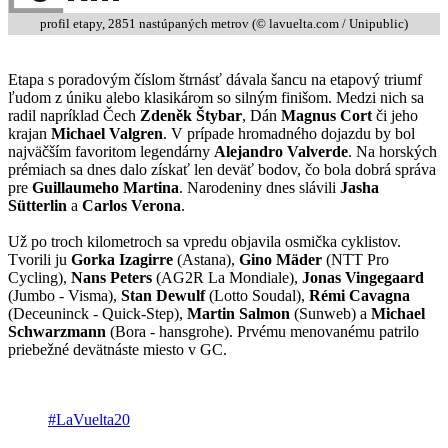
profil etapy, 2851 nastúpaných metrov (© lavuelta.com / Unipublic)
Etapa s poradovým číslom štrnásť dávala šancu na etapový triumf
ľudom z úniku alebo klasikárom so silným finišom. Medzi nich sa
radil napríklad Čech
Zdeněk Štybar
, Dán
Magnus Cort
či jeho
krajan
Michael Valgren
. V prípade hromadného dojazdu by bol
najväčším favoritom legendárny
Alejandro Valverde
. Na horských
prémiach sa dnes dalo získať len deväť bodov, čo bola dobrá správa
pre
Guillaumeho Martina
. Narodeniny dnes slávili
Jasha
Sütterlin
a
Carlos Verona
.
Už po troch kilometroch sa vpredu objavila osmička cyklistov.
Tvorili ju
Gorka Izagirre
(Astana),
Gino Mäder
(NTT Pro
Cycling),
Nans Peters
(AG2R La Mondiale),
Jonas Vingegaard
(Jumbo - Visma),
Stan Dewulf
(Lotto Soudal),
Rémi Cavagna
(Deceuninck - Quick-Step),
Martin Salmon
(Sunweb) a
Michael
Schwarzmann
(Bora - hansgrohe). Prvému menovanému patrilo
priebežné devätnáste miesto v GC.
#LaVuelta20