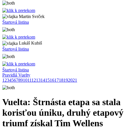
Martin Svrček
Štartová listina
Lukáš Kubiš
Štartová listina
Štartová listina
Pravidlá Vuelty
1
2
3
4
5
6
7
8
9
10
11
12
13
14
15
16
17
18
19
20
21
Vuelta: Štrnásta etapa sa stala
korisťou úniku, druhý etapový
triumf získal Tim Wellens