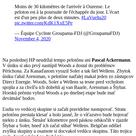
Moins de 30 kilomètres de l'arrivée à Ourense. Le
peloton est à la poursuite de l'échappée du jour. L'écart
est d'un peu plus de deux minutes.
#LaVuelta20
pic.twitter.com/KdK1XxE5Pe
— Équipe Cycliste Groupama-FDJ (@GroupamaFDJ)
November 4, 2020
Na poslednej HP neudržal tempo pelotónu ani
Pascal Ackermann
.
V úniku si ako prvý nastúpil Woods a dostal do problémov
Périchona. Za Kanaďanom vyrazil Soler a tak šiel Wellens. Zbytok
úniku ťahal Arensman, v pelotóne naďalej makal jeden zo zástupcov
Direct Energie. Woods, Soler a Wellens sa tesne pred vrcholom
spojila a za chvíľu ich dobehli aj van Baarle, Arensman a Štybar.
Horskú prémiu vyhral Woods a po dnešnej etape bude mať
devätnásť bodov.
Ľudia vo vedúcej skupine si začali pravidelne nastupovať. Strata
pelotónu prestala klesať a bolo jasné, že o víťazstvo bude bojovať
niekto z úniku. Štrnásť kilometrov pred páskou odskočili v zjazde
Štybar a Soler, hneď ich začal stíhať Wellens. Belgičan odišiel
zvyšku skupiny a osamote si docvakol vedúcu skupinu. Táto trojica