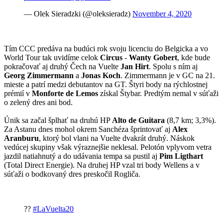
— Olek Sieradzki (@oleksieradz)
November 4, 2020
Tím CCC predáva na budúci rok svoju licenciu do Belgicka a vo
World Tour tak uvidíme celok
Circus
-
Wanty Gobert
, kde bude
pokračovať aj druhý Čech na Vuelte
Jan Hirt
. Spolu s ním aj
Georg Zimmermann
a
Jonas Koch
. Zimmermann je v GC na 21.
mieste a patrí medzi debutantov na GT. Štyri body na rýchlostnej
prémií v
Monforte de Lemos
získal Štybar. Predtým nemal v súťaži
o zelený dres ani bod.
Únik sa začal šplhať na druhú HP
Alto de Guitara
(8,7 km; 3,3%).
Za Astanu dnes mohol okrem Sanchéza šprintovať aj
Alex
Aranburu
, ktorý bol vlani na Vuelte dvakrát druhý. Náskok
vedúcej skupiny však výraznejšie neklesal. Pelotón vplyvom vetra
jazdil natiahnutý a do udávania tempa sa pustil aj
Pim Ligthart
(Total Direct Energie). Na druhej HP vzal tri body Wellens a v
súťaži o bodkovaný dres preskočil Rogliča.
??
#LaVuelta20