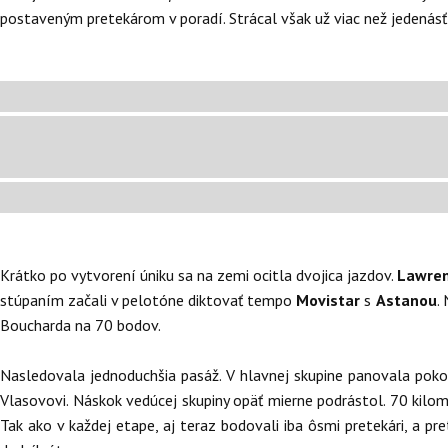
postaveným pretekárom v poradí. Strácal však už viac než jedenásť
Krátko po vytvorení úniku sa na zemi ocitla dvojica jazdov.
Lawre
stúpaním začali v pelotóne diktovať tempo
Movistar
s
Astanou
.
Boucharda na 70 bodov.
Nasledovala jednoduchšia pasáž. V hlavnej skupine panovala pokojná
Vlasovovi. Náskok vedúcej skupiny opäť mierne podrástol. 70 kilo
Tak ako v každej etape, aj teraz bodovali iba ôsmi pretekári, a pr