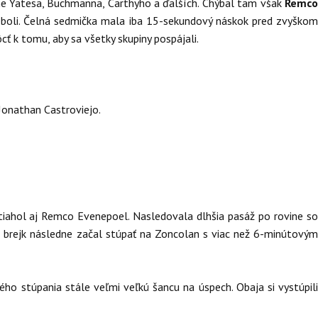
ne Yatesa, Buchmanna, Carthyho a ďalších. Chýbal tam však
Remc
 neboli. Čelná sedmička mala iba 15-sekundový náskok pred zvyškom
ť k tomu, aby sa všetky skupiny pospájali.
 Jonathan Castroviejo.
dotiahol aj Remco Evenepoel. Nasledovala dlhšia pasáž po rovine so
 brejk následne začal stúpať na Zoncolan s viac než 6-minútový
ného stúpania stále veľmi veľkú šancu na úspech. Obaja si vystúpil