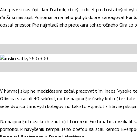
Ako prvý si nastúpil
Jan Tratnik
, ktorý si chcel pred ostatnými v
ďalší si nastúpil Ponomar a na jeho pohyb dobre zareagoval
Fort
dostal priestor. Pre najmladšieho pretekára tohtoročného Gira to bol
V hlavnej skupine medzičasom začal pracovať tím Ineos. Vysoké te
Oliveira strácali 40 sekúnd, no tie najprudšie úseky boli ešte stál
sebe dvojicu tímových kolegov, no takisto vypadol z hlavnej skupin
Na najprudších úsekoch zaútočil
Lorenzo Fortunato
a vzdialil s
pomohol k navýšeniu tempa. Jeho obeťou sa stal Remco Evenpoel
Emanuel Buchmann
a
Daniel Martinez
.