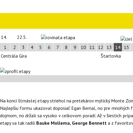
14.
22.5.
1
2
3
4
5
6
7
8
9
10
11
12
13
14
15
Centrála Gira
Štartovka
Na konci štrnástej etapy striehol na pretekárov mýtický Monte Zon
Najlepšiu formu ukazoval doposiaľ Egan Bernal, no pre mnohých fa
dojmom, no držali sa vysoko v celkovom poradí. Až v šiestich prípado
etapy sa tak radili
Bauke Mollema, George Bennett
a z favorito