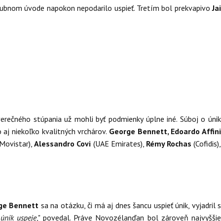
ľubnom úvode napokon nepodarilo uspieť. Tretím bol prekvapivo
Ja
erečného stúpania už mohli byť podmienky úplne iné. Súboj o únik
 aj niekoľko kvalitných vrchárov.
George Bennett, Edoardo Affin
Movistar),
Alessandro Covi
(UAE Emirates),
Rémy Rochas
(Cofidis),
ge Bennett
sa na otázku, či má aj dnes šancu uspieť únik, vyjadril 
 únik uspeje
," povedal. Práve Novozélanďan bol zároveň najvyššie