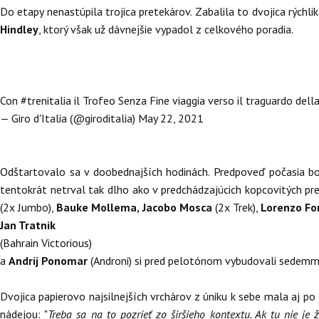
Do etapy nenastúpila trojica pretekárov. Zabalila to dvojica rýchl
Hindley
, ktorý však už dávnejšie vypadol z celkového poradia.
Con
#trenitalia
il Trofeo Senza Fine viaggia verso il traguardo dell
— Giro d'Italia (@giroditalia)
May 22, 2021
Odštartovalo sa v doobednajších hodinách. Predpoveď počasia bola
tentokrát netrval tak dlho ako v predchádzajúcich kopcovitých pre
(2x Jumbo),
Bauke Mollema, Jacobo Mosca
(2x Trek),
Lorenzo Fo
Jan Tratnik
(Bahrain Victorious)
a
Andrij Ponomar
(Androni) si pred pelotónom vybudovali sedemm
Dvojica papierovo najsilnejších vrchárov z úniku k sebe mala aj p
nádejou: "
Treba sa na to pozrieť zo širšieho kontextu. Ak tu nie je