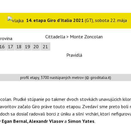
14. etapa Giro d'Italia 2021
(GT), sobota 22. mája
Cittadella > Monte Zoncolan
16
17
18
19
20
21
Pravidlá
profil etapy, 3700 nastúpaných metrov (© giroditalia.it)
colan. Prudké stúpanie po takmer dvoch stovkách unavujúcich kilom
voritov začalo Giro práve touto etapou. Zvedaví sme preto boli n
ch sa dosiaľ radovali borci z úniku a silní vrchári, ktorí nefigurov
v
Egan Bernal, Alexandr Vlasov
a
Simon Yates
.