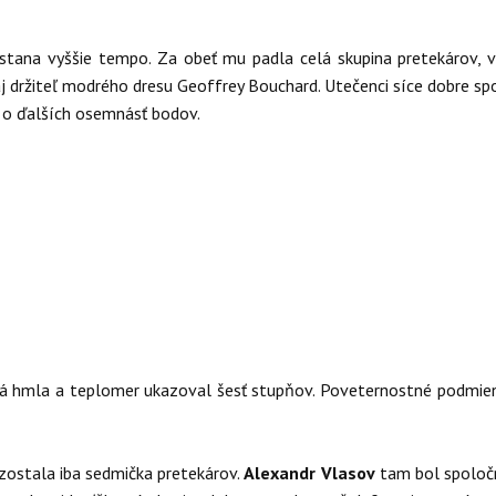
stana vyššie tempo. Za obeť mu padla celá skupina pretekárov, v
j držiteľ modrého dresu Geoffrey Bouchard. Utečenci síce dobre spol
l o ďalších osemnásť bodov.
á hmla a teplomer ukazoval šesť stupňov. Poveternostné podmienky
 zostala iba sedmička pretekárov.
Alexandr Vlasov
tam bol spoločn