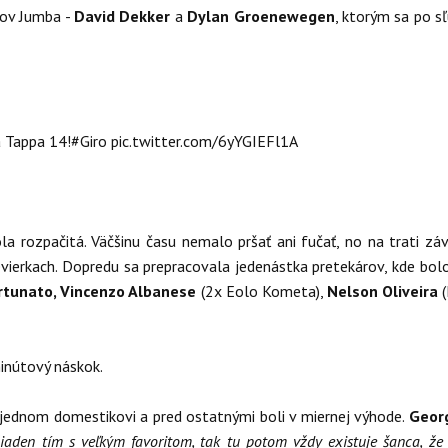
ikov Jumba -
David Dekker
a
Dylan Groenewegen
, ktorým sa po s
a Tappa 14!
#Giro
pic.twitter.com/6yYGIEFl1A
 rozpačitá. Väčšinu času nemalo pršať ani fučať, no na trati záv
vierkach. Dopredu sa prepracovala jedenástka pretekárov, kde bolo
rtunato, Vincenzo Albanese
(2x Eolo Kometa),
Nelson Oliveira
(
inútový náskok.
o jednom domestikovi a pred ostatnými boli v miernej výhode.
Geor
 žiaden tím s veľkým favoritom, tak tu potom vždy existuje šanca, že