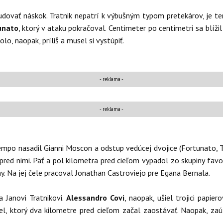
ybudovať náskok. Tratnik nepatrí k výbušným typom pretekárov, je
unato
, ktorý v ataku pokračoval. Centimeter po centimetri sa blíž
o, naopak, príliš a musel si vystúpiť.
- reklama -
- reklama -
mpo nasadil Gianni Moscon a odstup vedúcej dvojice (Fortunato, Tr
e pred nimi. Päť a pol kilometra pred cieľom vypadol zo skupiny fav
y. Na jej čele pracoval Jonathan Castroviejo pre Egana Bernala.
a Janovi Tratnikovi.
Alessandro Covi
, naopak, ušiel trojici papie
, ktorý dva kilometre pred cieľom začal zaostávať. Naopak, zaú