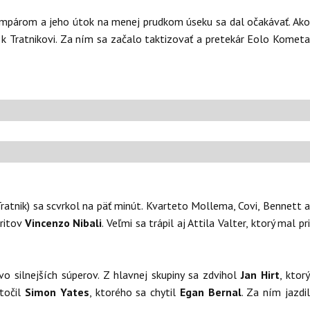
 tempárom a jeho útok na menej prudkom úseku sa dal očakávať. Ak
il k Tratnikovi. Za ním sa začalo taktizovať a pretekár Eolo Komet
atnik) sa scvrkol na päť minút. Kvarteto Mollema, Covi, Bennett a
oritov
Vincenzo Nibali
. Veľmi sa trápil aj Attila Valter, ktorý mal pr
rovo silnejších súperov. Z hlavnej skupiny sa zdvihol
Jan Hirt
, ktorý
točil
Simon Yates
, ktorého sa chytil
Egan Bernal
. Za ním jazdi