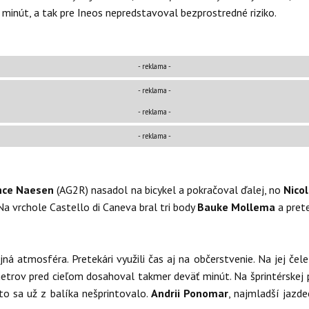
 minút, a tak pre Ineos nepredstavoval bezprostredné riziko.
- reklama -
-
reklama
-
- reklama -
-
reklama
-
nce Naesen
(AG2R) nasadol na bicykel a pokračoval ďalej, no
Nico
 Na vrchole Castello di Caneva bral tri body
Bauke Mollema
a prete
 atmosféra. Pretekári využili čas aj na občerstvenie. Na jej čele 
metrov pred cieľom dosahoval takmer deväť minút. Na šprintérskej
eto sa už z balíka nešprintovalo.
Andrii Ponomar
, najmladší jazd