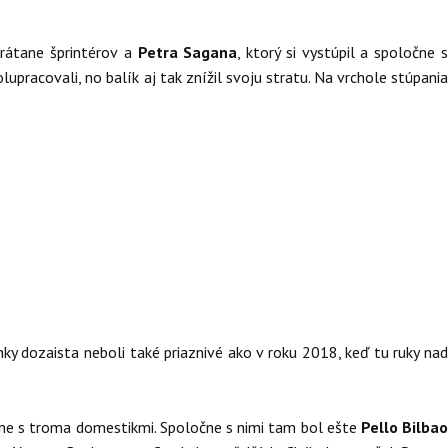
rátane šprintérov
a
Petra Sagana
, ktorý si vystúpil a spoločne 
upracovali, no balík aj tak znížil svoju stratu. Na vrchole stúpania
 dozaista neboli také priaznivé ako v roku 2018, keď tu ruky nad
e s troma domestikmi. Spoločne s nimi tam bol ešte
Pello Bilba