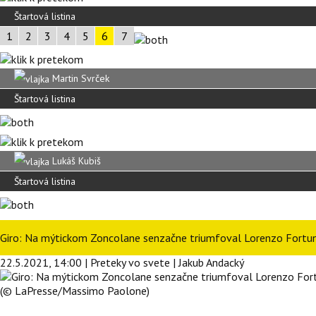
Štartová listina
1
2
3
4
5
6
7
Martin Svrček
Štartová listina
Lukáš Kubiš
Štartová listina
Giro: Na mýtickom Zoncolane senzačne triumfoval Lorenzo Fortuna
22.5.2021, 14:00 | Preteky vo svete | Jakub Andacký
(© LaPresse/Massimo Paolone)