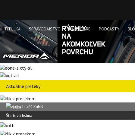
TITULKA
SPRAVODAJSTVO
KALENDÁRE
PODCASTY
BL
Aktuálne preteky
Lukáš Kubiš
Štartová listina