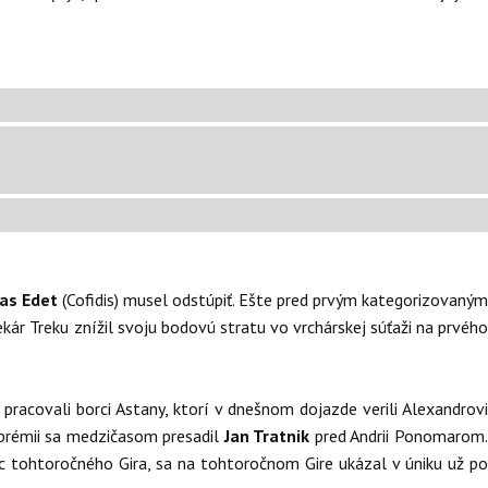
las Edet
(Cofidis) musel odstúpiť. Ešte pred prvým kategorizovaný
kár Treku znížil svoju bodovú stratu vo vrchárskej súťaži na prvéh
pracovali borci Astany, ktorí v dnešnom dojazde verili Alexandrovi
 prémii sa medzičasom presadil
Jan Tratnik
pred Andrii Ponomarom
ec tohtoročného Gira, sa na tohtoročnom Gire ukázal v úniku už po