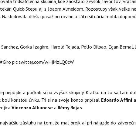
vala tridsaťčlenná skupina, kde zaostalo zvyšok favoritov, vráta
 pretekári Quick-Stepu aj s Joaom Almeidom. Rozostupy však veľké
. Nasledovala dlhšia pasáž po rovine a táto situácia mohla dopomôc
 Sanchez, Gorka Izagirre, Harold Tejada, Pello Bilbao, Egan Bernal,
#Giro
pic.twitter.com/wHjMzLQ0cW
alej nepôjde a počkali si na zvyšok skupiny. Krátko na to sa tam 
oli korisťou úniku. Tri si na svoje konto pripísal
Edoardo Affini
a
vojica
Vincenzo Albanese
a
Rémy Rojas
.
i najväčšiu zásluhu na tom, že mal brejk aj pri nájazde do závereč