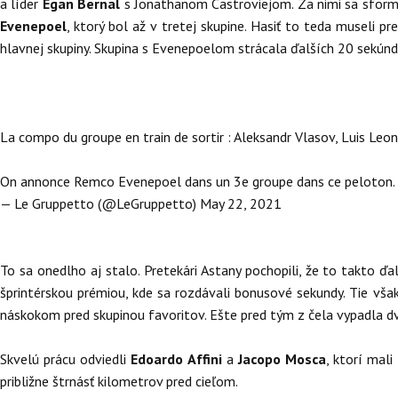
a líder
Egan Bernal
s Jonathanom Castroviejom. Za nimi sa sformo
Evenepoel
, ktorý bol až v tretej skupine. Hasiť to teda museli
hlavnej skupiny. Skupina s Evenepoelom strácala ďalších 20 sekúnd
La compo du groupe en train de sortir : Aleksandr Vlasov, Luis Leon
On annonce Remco Evenepoel dans un 3e groupe dans ce peloton.
— Le Gruppetto (@LeGruppetto)
May 22, 2021
To sa onedlho aj stalo. Pretekári Astany pochopili, že to takto ď
šprintérskou prémiou, kde sa rozdávali bonusové sekundy. Tie však b
náskokom pred skupinou favoritov. Ešte pred tým z čela vypadla d
Skvelú prácu odviedli
Edoardo Affini
a
Jacopo Mosca
, ktorí mal
približne štrnásť kilometrov pred cieľom.