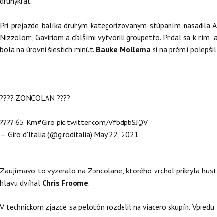
druhýkrát.
Pri prejazde balíka druhým kategorizovaným stúpaním nasadila A
Nizzolom, Gaviriom a ďalšími vytvorili groupetto. Pridal sa k nim a
bola na úrovni šiestich minút.
Bauke Mollema
si na prémii polepši
????️ ZONCOLAN ????️
???? 65 Km
#Giro
pic.twitter.com/VfbdpbSJQV
— Giro d'Italia (@giroditalia)
May 22, 2021
Zaujímavo to vyzeralo na Zoncolane, ktorého vrchol prikryla hust
hlavu dvíhal
Chris Froome
.
V technickom zjazde sa pelotón rozdelil na viacero skupín. Vpredu