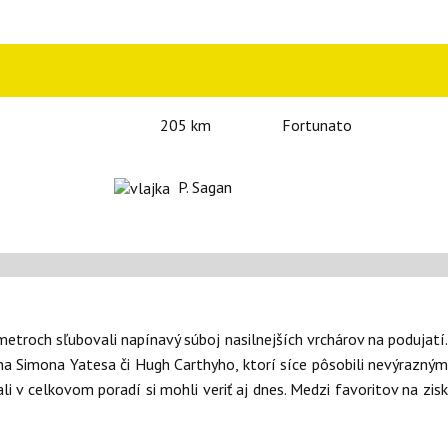
205 km
Fortunato
P. Sagan
etroch sľubovali napínavý súboj nasilnejších vrchárov na podujatí.
a Simona Yatesa či Hugh Carthyho, ktorí síce pôsobili nevýrazným
ali v celkovom poradí si mohli veriť aj dnes. Medzi favoritov na zisk