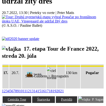
udržal žltý dres
20.7.2022, 13:30 | Preteky vo svete | Peter Matis
(© A.S.O. / Pauline Ballet)
17. etapa Tour de France 2022
,
streda 20. júla
17.
20.7.
130 km
Pogačar
Saint-Gaudens > Peyragudes
1
2
3
4
5
6
7
8
9
10
11
12
13
14
15
16
17
18
19
20
21
Centrála Tour
Štartovka
Pravidlá
P. Sagan