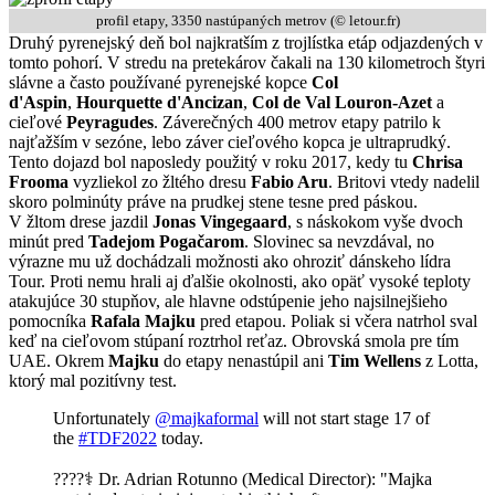
profil etapy, 3350 nastúpaných metrov (© letour.fr)
Druhý pyrenejský deň bol najkratším z trojlístka etáp odjazdených v
tomto pohorí. V stredu na pretekárov čakali na 130 kilometroch štyri
slávne a často používané pyrenejské kopce
Col
d'Aspin
,
Hourquette d'Ancizan
,
Col de Val Louron-Azet
a
cieľové
Peyragudes
. Záverečných 400 metrov etapy patrilo k
najťažším v sezóne, lebo záver cieľového kopca je ultraprudký.
Tento dojazd bol naposledy použitý v roku 2017, kedy tu
Chrisa
Frooma
vyzliekol zo žltého dresu
Fabio Aru
. Britovi vtedy nadelil
skoro polminúty práve na prudkej stene tesne pred páskou.
V žltom drese jazdil
Jonas Vingegaard
, s náskokom vyše dvoch
minút pred
Tadejom Pogačarom
. Slovinec sa nevzdával, no
výrazne mu už dochádzali možnosti ako ohroziť dánskeho lídra
Tour. Proti nemu hrali aj ďalšie okolnosti, ako opäť vysoké teploty
atakujúce 30 stupňov, ale hlavne odstúpenie jeho najsilnejšieho
pomocníka
Rafala Majku
pred etapou. Poliak si včera natrhol sval
keď na cieľovom stúpaní roztrhol reťaz. Obrovská smola pre tím
UAE. Okrem
Majku
do etapy nenastúpil ani
Tim Wellens
z Lotta,
ktorý mal pozitívny test.
Unfortunately
@majkaformal
will not start stage 17 of
the
#TDF2022
today.
????‍⚕️ Dr. Adrian Rotunno (Medical Director): "Majka