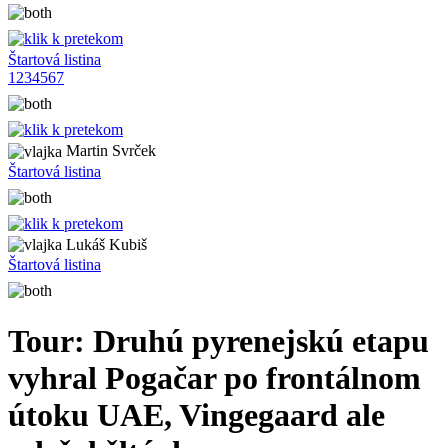
Štartová listina
1
2
3
4
5
6
7
Martin Svrček
Štartová listina
Lukáš Kubiš
Štartová listina
Tour: Druhú pyrenejskú etapu
vyhral Pogačar po frontálnom
útoku UAE, Vingegaard ale