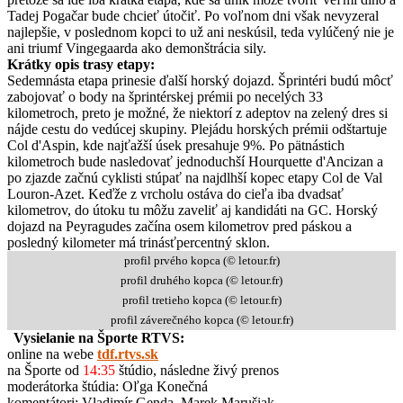
Tadej Pogačar bude chcieť útočiť. Po voľnom dni však nevyzeral
najlepšie, v poslednom kopci to už ani neskúsil, teda vylúčený nie je
ani triumf Vingegaarda ako demonštrácia sily.
Krátky opis trasy etapy:
Sedemnásta etapa prinesie ďalší horský dojazd. Šprintéri budú môcť
zabojovať o body na šprintérskej prémii po necelých 33
kilometroch, preto je možné, že niektorí z adeptov na zelený dres si
nájde cestu do vedúcej skupiny. Plejádu horských prémii odštartuje
Col d'Aspin, kde najťažší úsek presahuje 9%. Po pätnástich
kilometroch bude nasledovať jednoduchší Hourquette d'Ancizan a
po zjazde začnú cyklisti stúpať na najdlhší kopec etapy Col de Val
Louron-Azet. Keďže z vrcholu ostáva do cieľa iba dvadsať
kilometrov, do útoku tu môžu zaveliť aj kandidáti na GC. Horský
dojazd na Peyragudes začína osem kilometrov pred páskou a
posledný kilometer má trinásťpercentný sklon.
profil prvého kopca (© letour.fr)
profil druhého kopca (© letour.fr)
profil tretieho kopca (© letour.fr)
profil záverečného kopca (© letour.fr)
Vysielanie na Športe RTVS:
online na webe
tdf.rtvs.sk
na Športe od
14:35
štúdio, následne živý prenos
moderátorka štúdia: Oľga Konečná
komentátori: Vladimír Genda, Marek Marušiak