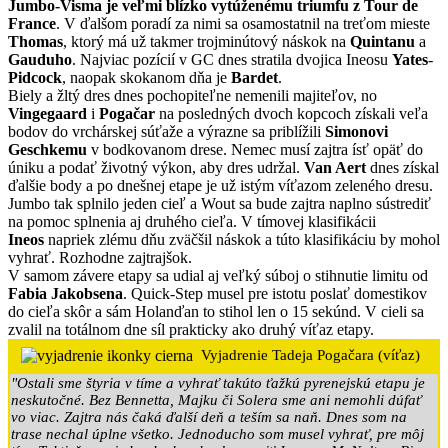
Jumbo-Visma je veľmi blízko vytúženému triumfu z Tour de
France
. V ďalšom poradí za nimi sa osamostatnil na treťom mieste
Thomas
, ktorý má už takmer trojminútový náskok na
Quintanu
a
Gauduho
. Najviac pozícií v GC dnes stratila dvojica Ineosu
Yates
-
Pidcock
, naopak skokanom dňa je
Bardet
.
Biely a žltý dres dnes pochopiteľne nemenili majiteľov, no
Vingegaard
i
Pogačar
na posledných dvoch kopcoch získali veľa
bodov do vrchárskej súťaže a výrazne sa priblížili
Simonovi
Geschkemu
v bodkovanom drese. Nemec musí zajtra ísť opäť do
úniku a podať životný výkon, aby dres udržal.
Van Aert
dnes získal
ďalšie body a po dnešnej etape je už istým víťazom zeleného dresu.
Jumbo tak splnilo jeden cieľ a Wout sa bude zajtra naplno sústrediť
na pomoc splnenia aj druhého cieľa. V tímovej klasifikácii
Ineos
napriek zlému dňu zväčšil náskok a túto klasifikáciu by mohol
vyhrať. Rozhodne zajtrajšok.
V samom závere etapy sa udial aj veľký súboj o stihnutie limitu od
Fabia Jakobsena
. Quick-Step musel pre istotu poslať domestikov
do cieľa skôr a sám Holanďan to stihol len o 15 sekúnd. V cieli sa
zvalil na totálnom dne síl prakticky ako druhý víťaz etapy.
Vyjadrenie Tadeja Pogačara (víťaz)
"Ostali sme štyria v tíme a vyhrať takúto ťažkú pyrenejskú etapu je
neskutočné. Bez Bennetta, Majku či Solera sme ani nemohli dúfať
vo viac. Zajtra nás čaká ďalší deň a teším sa naň. Dnes som na
trase nechal úplne všetko. Jednoducho som musel vyhrať, pre môj