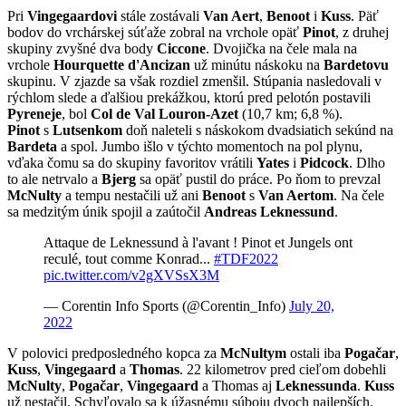
Pri
Vingegaardovi
stále zostávali
Van Aert
,
Benoot
i
Kuss
. Päť
bodov do vrchárskej súťaže zobral na vrchole opäť
Pinot
, z druhej
skupiny zvyšné dva body
Ciccone
. Dvojička na čele mala na
vrchole
Hourquette d'Ancizan
už minútu náskoku na
Bardetovu
skupinu. V zjazde sa však rozdiel zmenšil. Stúpania nasledovali v
rýchlom slede a ďalšiou prekážkou, ktorú pred pelotón postavili
Pyreneje
, bol
Col de Val Louron-Azet
(10,7 km; 6,8 %).
Pinot
s
Lutsenkom
doň naleteli s náskokom dvadsiatich sekúnd na
Bardeta
a spol. Jumbo išlo v týchto momentoch na pol plynu,
vďaka čomu sa do skupiny favoritov vrátili
Yates
i
Pidcock
. Dlho
to ale netrvalo a
Bjerg
sa opäť pustil do práce. Po ňom to prevzal
McNulty
a tempu nestačili už ani
Benoot
s
Van Aertom
. Na čele
sa medzitým únik spojil a zaútočil
Andreas Leknessund
.
Attaque de Leknessund à l'avant ! Pinot et Jungels ont
reculé, tout comme Konrad...
#TDF2022
pic.twitter.com/v2gXVSsX3M
— Corentin Info Sports (@Corentin_Info)
July 20,
2022
V polovici predposledného kopca za
McNultym
ostali iba
Pogačar
,
Kuss
,
Vingegaard
a
Thomas
. 22 kilometrov pred cieľom dobehli
McNulty
,
Pogačar
,
Vingegaard
a Thomas aj
Leknessunda
.
Kuss
už nestačil. Schyľovalo sa k úžasnému súboju dvoch najlepších.