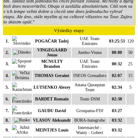
tím. Taktiež som jednoducho chcel poraziť Jonasa. McNulty a Bjerg
boli dnes neuveriteľní. Obaja si zaslúžia absolutórium. Cítil som sa
v ich tempe veľmi dobre a chceli sme dnes jednoducho vyhrať
etapu. Ale áno, stále myslím aj na celkové víťazstvo na Tour. Zajtra
to skúsim opäť."
Výsledky etapy
UAE Team
1.
POGAČAR Tadej
03:25:51
120
Emirates
VINGEGAARD
2.
Jumbo-Visma
00:00
50
Jonas
MCNULTY
UAE Team
3.
00:32
25
Brandon
Emirates
4.
THOMAS Geraint
INEOS Grenadiers
02:07
15
Astana Qazaqstan
5.
LUTSENKO Alexey
02:34
5
Team
6.
BARDET Romain
Team DSM
02:38
7.
GAUDU David
Groupama-FDJ
03:27
8.
VLASOV Aleksandr
BORA-hansgrohe
03:32
Intermarché -
9.
MEINTJES Louis
03:32
Wanty - Gobert