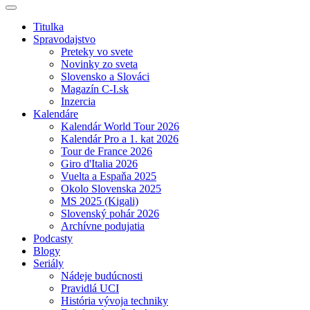
Titulka
Spravodajstvo
Preteky vo svete
Novinky zo sveta
Slovensko a Slováci
Magazín C-I.sk
Inzercia
Kalendáre
Kalendár World Tour 2026
Kalendár Pro a 1. kat 2026
Tour de France 2026
Giro d'Italia 2026
Vuelta a Espaňa 2025
Okolo Slovenska 2025
MS 2025 (Kigali)
Slovenský pohár 2026
Archívne podujatia
Podcasty
Blogy
Seriály
Nádeje budúcnosti
Pravidlá UCI
História vývoja techniky