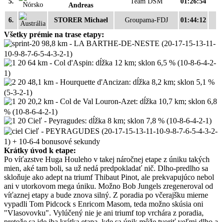
5.
Team DSM
01:26:54
Andreas
6.
STORER Michael
Groupama-FDJ
01:44:12
Všetky prémie na trase etapy:
98,8 km - LA BARTHE-DE-NESTE (20-17-15-13-11-
10-9-8-7-6-5-4-3-2-1)
64 km - Col d'Aspin: dĺžka 12 km; sklon 6,5 % (10-8-6-4-2-
1)
48,1 km - Hourquette d'Ancizan: dĺžka 8,2 km; sklon 5,1 %
(5-3-2-1)
20,2 km - Col de Val Louron-Azet: dĺžka 10,7 km; sklon 6,8
% (10-8-6-4-2-1)
Cieľ - Peyragudes: dĺžka 8 km; sklon 7,8 % (10-8-6-4-2-1)
Cieľ - PEYRAGUDES (20-17-15-13-11-10-9-8-7-6-5-4-3-2-
1) + 10-6-4 bonusové sekundy
Krátky úvod k etape:
Po víťazstve Huga Houleho v takej náročnej etape z úniku takých
mien, aké tam boli, sa už nedá predpokladať nič. Dlho-predlho sa
skloňuje ako adept na triumf Thibaut Pinot, ale prekvapujúco nebol
ani v utorkovom mega úniku. Možno Bob Jungels zregeneroval od
víťaznej etapy a bude znova silný. Z poradia po včerajšku mierne
vypadli Tom Pidcock s Enricom Masom, teda možno skúsia oni
"Vlasovovku". Vylúčený nie je ani triumf top vrchára z poradia,
pretože sa ide iba krátka etapa, kde sa únik môže tvoriť veľmi dlho a