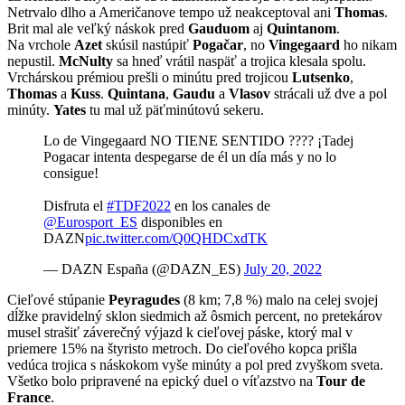
Netrvalo dlho a Američanove tempo už neakceptoval ani
Thomas
.
Brit mal ale veľký náskok pred
Gauduom
aj
Quintanom
.
Na vrchole
Azet
skúsil nastúpiť
Pogačar
, no
Vingegaard
ho nikam
nepustil.
McNulty
sa hneď vrátil naspäť a trojica klesala spolu.
Vrchárskou prémiou prešli o minútu pred trojicou
Lutsenko
,
Thomas
a
Kuss
.
Quintana
,
Gaudu
a
Vlasov
strácali už dve a pol
minúty.
Yates
tu mal už päťminútovú sekeru.
Lo de Vingegaard NO TIENE SENTIDO ???? ¡Tadej
Pogacar intenta despegarse de él un día más y no lo
consigue!
Disfruta el
#TDF2022
en los canales de
@Eurosport_ES
disponibles en
DAZN
pic.twitter.com/Q0QHDCxdTK
— DAZN España (@DAZN_ES)
July 20, 2022
Cieľové stúpanie
Peyragudes
(8 km; 7,8 %) malo na celej svojej
dĺžke pravidelný sklon siedmich až ôsmich percent, no pretekárov
musel strašiť záverečný výjazd k cieľovej páske, ktorý mal v
priemere 15% na štyristo metroch. Do cieľového kopca prišla
vedúca trojica s náskokom vyše minúty a pol pred zvyškom sveta.
Všetko bolo pripravené na epický duel o víťazstvo na
Tour de
France
.