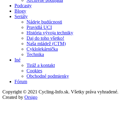
Archívne podujatia
Podcasty
Blogy
Seriály
Nádeje budúcnosti
Pravidlá UCI
História vývoja techniky
Daj do toho všetko!
Naša mládež (CTM)
Cyklolekárnička
Technika
Iné
Tiráž a kontakt
Cookies
Obchodné podmienky
Fórum
Copyright © 2021 Cycling-Info.sk. Všetky práva vyhradené.
Created by
Orsigo