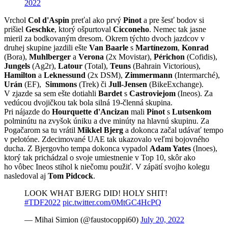
2022
Vrchol
Col d'Aspin
preťal ako prvý
Pinot
a pre šesť bodov si
prišiel
Geschke
, ktorý ošpurtoval
Cicconeho
. Nemec tak jasne
mieril za bodkovaným dresom. Okrem týchto dvoch jazdcov v
druhej skupine jazdili ešte
Van Baarle
s
Martínezom
,
Konrad
(Bora),
Muhlberger
a
Verona
(2x Movistar),
Périchon
(Cofidis),
Jungels
(Ag2r),
Latour
(Total),
Teuns
(Bahrain Victorious),
Hamilton
a
Leknessund
(2x DSM),
Zimmermann
(Intermarché),
Urán
(EF),
Simmons
(Trek) či
Jull-Jensen
(BikeExchange).
V zjazde sa sem ešte dotiahli
Bardet
s
Castroviejom
(Ineos). Za
vedúcou dvojičkou tak bola silná 19-členná skupina.
Pri nájazde do
Hourquette d'Ancizan
mali
Pinot
s
Lutsenkom
polminútu na zvyšok úniku a dve minúty na hlavnú skupinu. Za
Pogačarom sa tu vrátil
Mikkel Bjerg
a dokonca začal udávať tempo
v pelotóne. Zdecimované UAE tak ukazovalo veľmi bojovného
ducha. Z Bjergovho tempa dokonca vypadol
Adam Yates
(Inoes),
ktorý tak prichádzal o svoje umiestnenie v Top 10, skôr ako
ho vôbec Ineos stihol k niečomu použiť. V zápätí svojho kolegu
nasledoval aj
Tom Pidcock
.
LOOK WHAT BJERG DID! HOLY SHIT!
#TDF2022
pic.twitter.com/0MtGC4HcPQ
— Mihai Simion (@faustocoppi60)
July 20, 2022