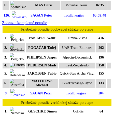
10.
MAS Enric
Movistar Team
16:35
126.
SAGAN Peter
TotalEnergies
03:59:48
Zobraziť kompletné poradie
Priebežné poradie bodovacej súťaže po etape
1.
VAN AERT Wout
Jumbo-Visma
416
2.
POGAČAR Tadej
UAE Team Emirates
202
3.
PHILIPSEN Jasper
Alpecin-Deceuninck
196
4.
PEDERSEN Mads
Trek-Segafredo
158
5.
JAKOBSEN Fabio
Quick-Step Alpha Vinyl
155
MATTHEWS
6.
BikeExchange-Jayco
133
Michael
9.
SAGAN Peter
TotalEnergies
104
Priebežné poradie vrchárskej súťaže po etape
1.
GESCHKE Simon
Cofidis
64