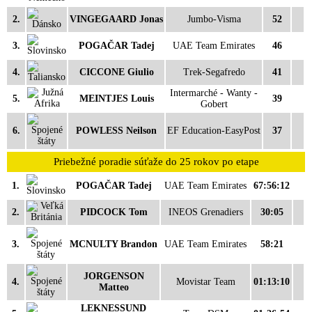
2.
VINGEGAARD Jonas
Jumbo-Visma
52
3.
POGAČAR Tadej
UAE Team Emirates
46
4.
CICCONE Giulio
Trek-Segafredo
41
Intermarché - Wanty -
5.
MEINTJES Louis
39
Gobert
6.
POWLESS Neilson
EF Education-EasyPost
37
Priebežné poradie súťaže do 25 rokov po etape
1.
POGAČAR Tadej
UAE Team Emirates
67:56:12
2.
PIDCOCK Tom
INEOS Grenadiers
30:05
3.
MCNULTY Brandon
UAE Team Emirates
58:21
JORGENSON
4.
Movistar Team
01:13:10
Matteo
LEKNESSUND