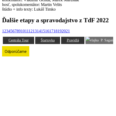
hosť, spolukomentátor: Martin Velits
štúdio + info texty: Lukáš Timko
Ďalšie etapy a spravodajstvo z TdF 2022
1
2
3
4
5
6
7
8
9
10
11
12
13
14
15
16
17
18
19
20
21
Centrála Tour
Štartovka
Pravidlá
P. Sagan
Odporúčame