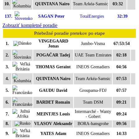
10.
QUINTANA Nairo
Team Arkéa-Samsic
03:32
137.
SAGAN Peter
TotalEnergies
32:39
Zobraziť kompletné poradie
Priebežné poradie pretekov po etape
VINGEGAARD
1.
Jumbo-Visma
67:53:54
Jonas
2.
POGAČAR Tadej
UAE Team Emirates
02:18
3.
THOMAS Geraint
INEOS Grenadiers
04:56
4.
QUINTANA Nairo
Team Arkéa-Samsic
07:53
5.
GAUDU David
Groupama-FDJ
07:57
6.
BARDET Romain
Team DSM
09:21
Intermarché - Wanty
7.
MEINTJES Louis
09:24
- Gobert
8.
VLASOV Aleksandr
BORA-hansgrohe
09:56
9.
YATES Adam
INEOS Grenadiers
14:33