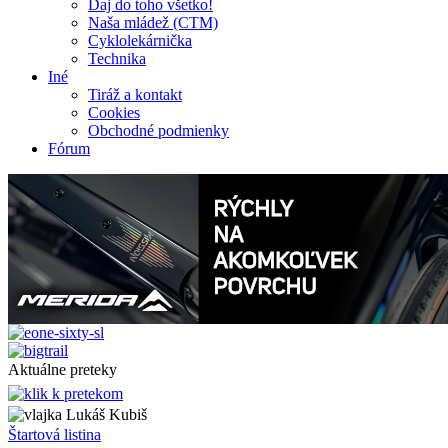
Daj do toho všetko!
Naša mládež (CTM)
Cyklolekárnička
Technika
Iné
Tiráž a kontakt
Cookies
Obchodné podmienky
Fórum
Aktuálne preteky
Lukáš Kubiš
Štartová listina