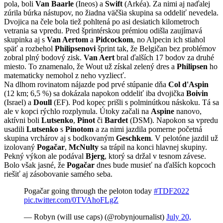
pola, boli
Van Baarle
(Ineos) a
Swift
(Arkéa). Za nimi aj naďalej
zúrila búrka nástupov, no žiadna väčšia skupina sa oddeliť nevedela.
Dvojica na čele bola tiež pohltená po asi desiatich kilometroch
vetrania sa vpredu. Pred šprintérskou prémiou odišla zaujímavá
skupinka aj s
Van Aertom
a
Pidcockom
, no Alpecin ich stiahol
späť a rozbehol
Philipsenovi
šprint tak, že Belgičan bez problémov
zobral plný bodový zisk.
Van Aert
bral ďalších 17 bodov za druhé
miesto. To znamenalo, že Wout už získal zelený dres a
Philipsen
ho
matematicky nemohol z neho vyzliecť.
Na dlhom rovinatom nájazde pod prvé stúpanie dňa
Col d'Aspin
(12 km; 6,5 %) sa dokázala napokon oddeliť iba dvojička
Boivin
(Israel) a
Doull
(EF). Pod kopec prišli s polminútkou náskoku. Tá sa
ale v kopci rýchlo rozplynula. Útoky začali na
Aspine
nanovo,
aktívni boli
Lutsenko
,
Pinot
či
Bardet
(DSM). Napokon sa vpredu
usadili
Lutsenko
s
Pinotom
a za nimi jazdila pomerne početná
skupina vrchárov aj s bodkovaným
Geschkem
. V pelotóne jazdil už
izolovaný
Pogačar
,
McNulty
sa trápil na konci hlavnej skupiny.
Pekný výkon ale podával
Bjerg
, ktorý sa držal v tesnom závese.
Bolo však jasné, že
Pogačar
dnes bude musieť na ďalších kopcoch
riešiť aj zásobovanie samého seba.
Pogačar going through the peloton today
#TDF2022
pic.twitter.com/0TVAhoFLgZ
— Robyn (will use caps) (@robynjournalist)
July 20,