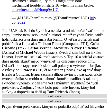
sustained a strain injury to his thigh after some
mechanical trouble on stage 16 when his chain broke.
pic.twitter.com/kiNomp9wUG
— @UAE-TeamEmirates (@TeamEmiratesUAE)
July
20, 2022
Tím UAE tak išiel do štyroch a nedala sa od nich očakávať kontrola
etapy. Jumbo nemuselo útočiť a taktiež mu už chýbali ľudia, takže
holandská zostava dnes mala iba brániť. O víťazstvo sa tak mal
pobiť únik a ľudia ako
Thibaut Pinot
(Groupama-FDJ),
Gulio
Ciccone
(Trek),
Carlos Verona
(Movistar),
Alexey Lutsenko
(Astana) či
Michael Woods
(Israel). Zvedaví sme boli na taktiku
Ineosu
, ktorý mal stále až troch jazdcov v Top 10 a britská zostava
dnes mohla skúsiť niečo vymyslieť na oslabené vedúce tímy.
Od začiatku etapy sme tak sledovali pokusy o vytvorenie brejku.
Aktívny boli
Powless
(EF) či
Martínez
(Ineos), ako aj celé tímy
Israelu a Cofidisu. Etapa začínala dlhou rovinatou pasážou, takže
tvorenie úniku sa mohlo natiahnuť skutočne nadlho. A tak to aj
skutočne vyzeralo, videli sme veľa márnych zrýchlení rôznych
pretekárov. Zaujímavé však bolo počínanie Ineosu, ktorý bol
aktívny a dopredu sa tlačil aj
Tom Pidcock
(Ineos).
- reklama -
- reklama -
Prvým dvom pretekárom, ktorým sa podarilo odpútať od hlavného