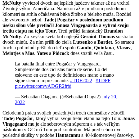
McNulty
vyviezol dvoch najlepších jazdcov takmer až na vrchol.
Životný výkon Američana. Napokon až v prudkom poslednom
kilometri sa strhla očakávaná bitka žltého a bieleho muža. Rozdiel
ale vytvorený nebol.
Tadej Pogačar v poslednom prudkom
úseku silou vôle pretlačil Jonasa Vingegaarda a vyhral svoju
tretiu etapu na tejto Tour
. Tretí prišiel fantastický
Brandon
McNulty
. Zo zvyšku sveta bol najlepší
Geraint Thomas
so stratou
dvoch minút. Za ním prišli do cieľa
Lutsenko
a
Bardet
. So stratou
troch a pol minút prišli do cieľa spolu
Gaudu
,
Quintana
,
Vlasov
,
Meintjes
a
Mas
.
Yates
a
Pidcock
dnes stratili veľa času.
La batalla final entre Pogačar y Vingegaard.
Simplemente dos ciclistas fuera de serie. Lo del
esloveno en este tipo de definiciones mano a mano
sigue siendo impresionante.
#TDF2022
|
#TDFF
pic.twitter.com/vADGR2frbi
— Sebastian Diagama (@SebastianDiaga2)
July 20,
2022
Celodennú prácu svojich posledných troch domestikov zúročil
Tadej Pogačar
, ktorý vyhral svoju tretiu etapu na tejto Tour.
Jonas
Vingegaard
mu je ale seberovným súperom a s tak veľkým
náskokom v GC má Tour pod kontrolou. Má pred sebou dve
posledné skúšky v podobe
Hautacamu
a 40-kilometrovej časovky.