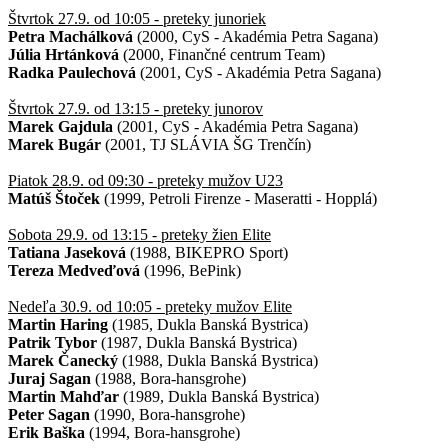
Štvrtok 27.9. od 10:05 - preteky junoriek
Petra Machálková
(2000, CyS - Akadémia Petra Sagana)
Júlia Hrtánková
(2000, Finančné centrum Team)
Radka Paulechová
(2001, CyS - Akadémia Petra Sagana)
Štvrtok 27.9. od 13:15 - preteky junorov
Marek Gajdula
(2001, CyS - Akadémia Petra Sagana)
Marek Bugár
(2001, TJ SLÁVIA ŠG Trenčín)
Piatok 28.9. od 09:30 - preteky mužov U23
Matúš Štoček
(1999, Petroli Firenze - Maseratti - Hopplá)
Sobota 29.9. od 13:15 - preteky žien Elite
Tatiana Jaseková
(1988, BIKEPRO Sport)
Tereza Medveďová
(1996, BePink)
Nedeľa 30.9. od 10:05 - preteky mužov Elite
Martin Haring
(1985, Dukla Banská Bystrica)
Patrik Tybor
(1987, Dukla Banská Bystrica)
Marek Čanecký
(1988, Dukla Banská Bystrica)
Juraj Sagan
(1988, Bora-hansgrohe)
Martin Mahďar
(1989, Dukla Banská Bystrica)
Peter Sagan
(1990, Bora-hansgrohe)
Erik Baška
(1994, Bora-hansgrohe)