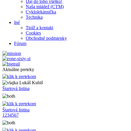
Daj do toho všetko!
Naša mládež (CTM)
Cyklolekárnička
Technika
Iné
Tiráž a kontakt
Cookies
Obchodné podmienky
Fórum
Aktuálne preteky
Lukáš Kubiš
Štartová listina
Štartová listina
1
2
3
4
5
6
7