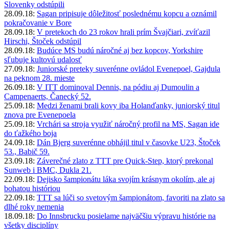
Slovenky odstúpili
28.09.18:
Sagan pripisuje dôležitosť poslednému kopcu a oznámil
pokračovanie v Bore
28.09.18:
V pretekoch do 23 rokov hrali prím Švajčiari, zvíťazil
Hirschi, Štoček odstúpil
28.09.18:
Budúce MS budú náročné aj bez kopcov, Yorkshire
sľubuje kultovú udalosť
27.09.18:
Juniorské preteky suverénne ovládol Evenepoel, Gajdula
na peknom 28. mieste
26.09.18:
V ITT dominoval Dennis, na pódiu aj Dumoulin a
Campenaerts, Čanecký 52.
25.09.18:
Medzi ženami brali kovy iba Holanďanky, juniorský titul
znova pre Evenepoela
25.09.18:
Vrchári sa stroja využiť náročný profil na MS, Sagan ide
do ťažkého boja
24.09.18:
Dán Bjerg suverénne obhájil titul v časovke U23, Štoček
53., Babič 59.
23.09.18:
Záverečné zlato z TTT pre Quick-Step, ktorý prekonal
Sunweb i BMC, Dukla 21.
22.09.18:
Dejisko šampionátu láka svojím krásnym okolím, ale aj
bohatou históriou
22.09.18:
TTT sa lúči so svetovým šampionátom, favoriti na zlato sa
dlhé roky nemenia
18.09.18:
Do Innsbrucku posielame najväčšiu výpravu histórie na
všetky disciplíny