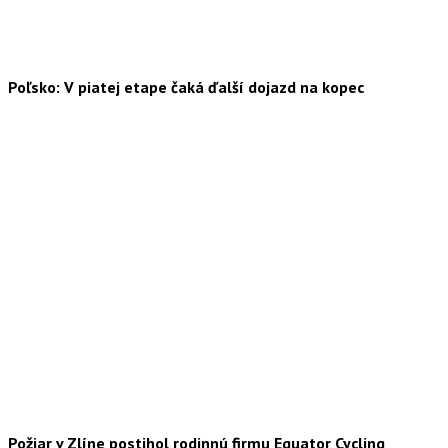
Poľsko: V piatej etape čaká ďalší dojazd na kopec
Požiar v Zlíne postihol rodinnú firmu Equator Cycling