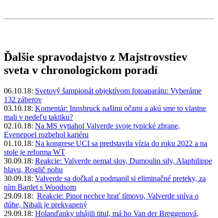
Ďalšie spravodajstvo z Majstrovstiev
sveta v chronologickom poradí
06.10.18:
Svetový šampionát objektívom fotoaparátu: Vyberáme
132 záberov
03.10.18:
Komentár: Innsbruck našimi očami a akú sme to vlastne
mali v nedeľu taktiku?
02.10.18:
Na MS vytiahol Valverde svoje typické zbrane,
Evenepoel rozbehol kariéru
01.10.18:
Na kongrese UCI sa predstavila vízia do roku 2022 a na
stole je reforma WT
30.09.18:
Reakcie: Valverde nemal slov, Dumoulin sily, Alaphilippe
hlavu, Roglič nohu
30.09.18:
Valverde sa dočkal a podmanil si eliminačné preteky, za
ním Bardet s Woodsom
29.09.18:
Reakcie: Pinot nechce hrať tímovo, Valverde sníva o
dúhe, Nibali je prekvapený
29.09.18:
Holanďanky uhájili titul, má ho Van der Breggenová,