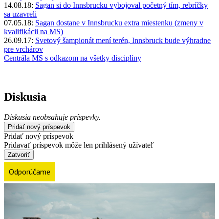
14.08.18:
Sagan si do Innsbrucku vybojoval početný tím, rebríčky
sa uzavreli
07.05.18:
Sagan dostane v Innsbrucku extra miestenku (zmeny v
kvalifikácii na MS)
26.09.17:
Svetový šampionát mení terén, Innsbruck bude výhradne
pre vrchárov
Centrála MS s odkazom na všetky disciplíny
Diskusia
Diskusia neobsahuje príspevky.
Pridať nový príspevok
Pridať nový príspevok
Pridavať príspevok môže len prihlásený užívateľ
Zatvoriť
Odporúčame