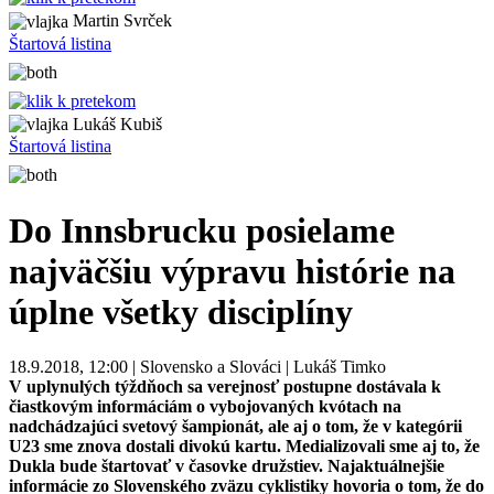
Martin Svrček
Štartová listina
Lukáš Kubiš
Štartová listina
Do Innsbrucku posielame
najväčšiu výpravu histórie na
úplne všetky disciplíny
18.9.2018, 12:00 | Slovensko a Slováci | Lukáš Timko
V uplynulých týždňoch sa verejnosť postupne dostávala k
čiastkovým informáciám o vybojovaných kvótach na
nadchádzajúci svetový šampionát, ale aj o tom, že v kategórii
U23 sme znova dostali divokú kartu. Medializovali sme aj to, že
Dukla bude štartovať v časovke družstiev. Najaktuálnejšie
informácie zo Slovenského zväzu cyklistiky hovoria o tom, že do