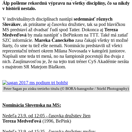
Álp pošleme rekordnú výpravu na všetky disciplíny, čo sa nikdy
v histórii nestalo.
V individuálnych disciplínach nastúpi
sedemnásť rôznych
Slovákov
, ak prirátame aj časovku družstiev, tak sa pod hlavičkou
MS predstaví až dvadsať ľudí spod Tatier. Dokonca aj
Tereza
Medveďová
by mala nastúpiť s BePinkom na TTT. Také má zatiaľ
SZC informácie.
Mareka Čaneckého
zasa čakajú všetky tri možné
štarty, čo sme tu tiež ešte nemali. Nomináciu predstavili už všetci
reprezentační tréneri okrem Milana Novosada v kategórii juniorov.
Napísali sme teda tri mená, no na šampionát pocestujú iba dvaja z
nich. Zaujímavosťou je, že na tejto trati tréner CyS Akadémie neráta
s majstrom SR Matejom Blaškom.
Peter Sagan po zisku tretieho titulu (© BORA-hansgrohe / Stiehl Photography)
Nominácia Slovenska na MS:
Nedeľa 23.9. od 12:05 - časovka družstiev žien
Tereza Medveďová
(1996, BePink)
Nedeľa 23.9. od 15:35 - časovka družstiev mužov