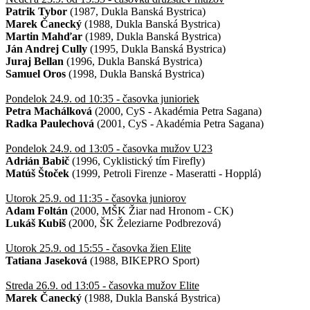
Patrik Tybor
(1987, Dukla Banská Bystrica)
Marek Čanecký
(1988, Dukla Banská Bystrica)
Martin Mahďar
(1989, Dukla Banská Bystrica)
Ján Andrej Cully
(1995, Dukla Banská Bystrica)
Juraj Bellan
(1996, Dukla Banská Bystrica)
Samuel Oros
(1998, Dukla Banská Bystrica)
Pondelok 24.9. od 10:35 - časovka junioriek
Petra Machálková
(2000, CyS - Akadémia Petra Sagana)
Radka Paulechová
(2001, CyS - Akadémia Petra Sagana)
Pondelok 24.9. od 13:05 - časovka mužov U23
Adrián Babič
(1996, Cyklistický tím Firefly)
Matúš Štoček
(1999, Petroli Firenze - Maseratti - Hopplá)
Utorok 25.9. od 11:35 - časovka juniorov
Adam Foltán
(2000, MŠK Žiar nad Hronom - CK)
Lukáš Kubiš
(2000, ŠK Železiarne Podbrezová)
Utorok 25.9. od 15:55 - časovka žien Elite
Tatiana Jaseková
(1988, BIKEPRO Sport)
Streda 26.9. od 13:05 - časovka mužov Elite
Marek Čanecký
(1988, Dukla Banská Bystrica)