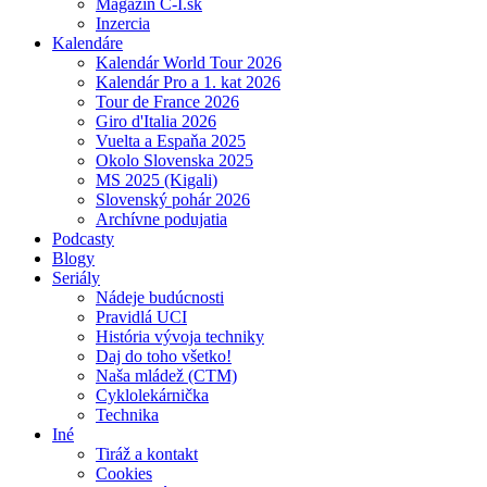
Magazín C-I.sk
Inzercia
Kalendáre
Kalendár World Tour 2026
Kalendár Pro a 1. kat 2026
Tour de France 2026
Giro d'Italia 2026
Vuelta a Espaňa 2025
Okolo Slovenska 2025
MS 2025 (Kigali)
Slovenský pohár 2026
Archívne podujatia
Podcasty
Blogy
Seriály
Nádeje budúcnosti
Pravidlá UCI
História vývoja techniky
Daj do toho všetko!
Naša mládež (CTM)
Cyklolekárnička
Technika
Iné
Tiráž a kontakt
Cookies