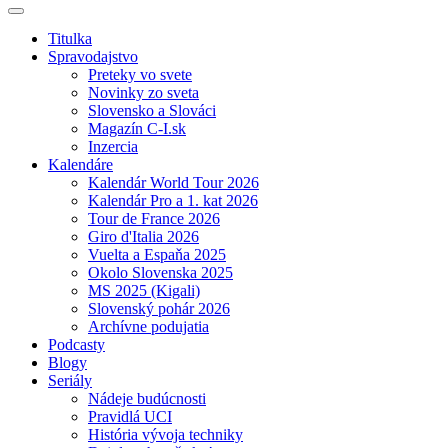
Titulka
Spravodajstvo
Preteky vo svete
Novinky zo sveta
Slovensko a Slováci
Magazín C-I.sk
Inzercia
Kalendáre
Kalendár World Tour 2026
Kalendár Pro a 1. kat 2026
Tour de France 2026
Giro d'Italia 2026
Vuelta a Espaňa 2025
Okolo Slovenska 2025
MS 2025 (Kigali)
Slovenský pohár 2026
Archívne podujatia
Podcasty
Blogy
Seriály
Nádeje budúcnosti
Pravidlá UCI
História vývoja techniky