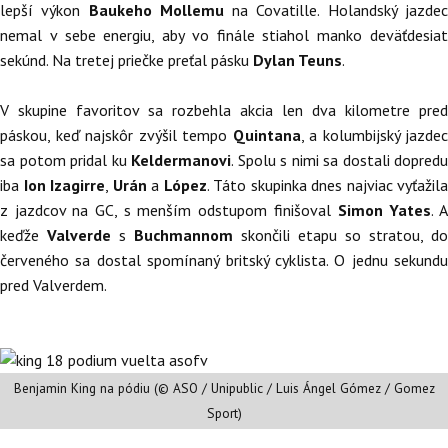
lepší výkon
Baukeho Mollemu
na Covatille. Holandský jazde
nemal v sebe energiu, aby vo finále stiahol manko deväťdesiat
sekúnd. Na tretej priečke preťal pásku
Dylan Teuns
.
V skupine favoritov sa rozbehla akcia len dva kilometre pred
páskou, keď najskôr zvýšil tempo
Quintana
, a kolumbijský jazdec
sa potom pridal ku
Keldermanovi
. Spolu s nimi sa dostali dopredu
iba
Ion Izagirre
,
Urán
a
López
. Táto skupinka dnes najviac vyťažila
z jazdcov na GC, s menším odstupom finišoval
Simon Yates
. 
keďže
Valverde
s
Buchmannom
skončili etapu so stratou, do
červeného sa dostal spomínaný britský cyklista. O jednu sekundu
pred Valverdem.
Benjamin King na pódiu (© ASO / Unipublic / Luis Ángel Gómez / Gomez
Sport)