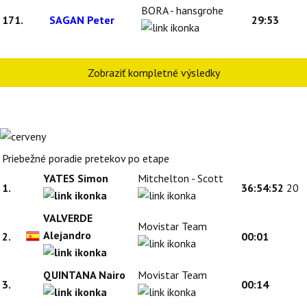
BORA - hansgrohe
171.
SAGAN Peter
29:53
Zobraziť kompletné výsledky
Priebežné poradie pretekov po etape
YATES Simon
Mitchelton - Scott
1.
36:54:52
20
VALVERDE
Movistar Team
Alejandro
2.
00:01
QUINTANA Nairo
Movistar Team
3.
00:14