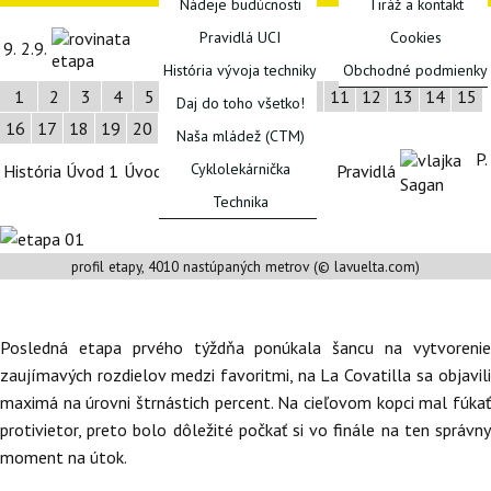
Nádeje budúcnosti
Tiráž a kontakt
Talavera > La
201
Pravidlá UCI
Cookies
9.
2.9.
King
Covatilla
km
História vývoja techniky
Obchodné podmienky
1
2
3
4
5
6
7
8
9
10
11
12
13
14
15
Daj do toho všetko!
FÓRUM
16
17
18
19
20
21
Naša mládež (CTM)
P.
Štartová
Cyklolekárnička
História
Úvod 1
Úvod 2
Úvod 3
Pravidlá
listina
Sagan
Technika
profil etapy, 4010 nastúpaných metrov (© lavuelta.com)
Posledná etapa prvého týždňa ponúkala šancu na vytvorenie
zaujímavých rozdielov medzi favoritmi, na La Covatilla sa objavili
maximá na úrovni štrnástich percent. Na cieľovom kopci mal fúkať
protivietor, preto bolo dôležité počkať si vo finále na ten správny
moment na útok.