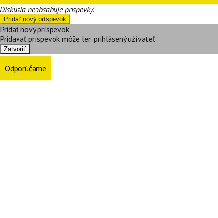
Diskusia neobsahuje príspevky.
Pridať nový príspevok
Pridať nový príspevok
Pridavať príspevok môže len prihlásený užívateľ
Zatvoriť
Odporúčame