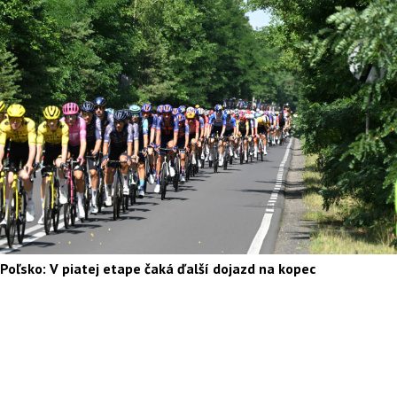
Poľsko: V piatej etape čaká ďalší dojazd na kopec