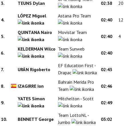
3.
TEUNS Dylan
02:38
20
LÓPEZ Miguel
Astana Pro Team
4.
02:40
12
QUINTANA Nairo
Movistar Team
5.
02:40
4
KELDERMAN Wilco
Team Sunweb
6.
02:40
EF Education First -
7.
URÁN Rigoberto
02:43
Drapac
Bahrain Merida Pro
8.
IZAGIRRE Ion
02:46
Team
YATES Simon
Mitchelton - Scott
9.
02:49
Team LottoNL -
10.
BENNETT George
03:02
Jumbo