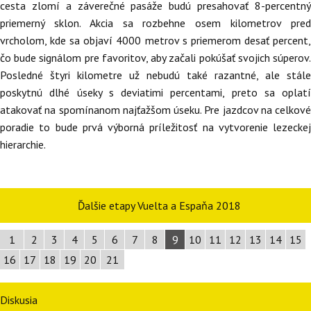
cesta zlomí a záverečné pasáže budú presahovať 8-percentný
priemerný sklon. Akcia sa rozbehne osem kilometrov pred
vrcholom, kde sa objaví 4000 metrov s priemerom desať percent,
čo bude signálom pre favoritov, aby začali pokúšať svojich súperov.
Posledné štyri kilometre už nebudú také razantné, ale stále
poskytnú dlhé úseky s deviatimi percentami, preto sa oplatí
atakovať na spomínanom najťažšom úseku. Pre jazdcov na celkové
poradie to bude prvá výborná príležitosť na vytvorenie lezeckej
hierarchie.
Ďalšie etapy Vuelta a Espaňa 2018
1
2
3
4
5
6
7
8
9
10
11
12
13
14
15
16
17
18
19
20
21
Diskusia