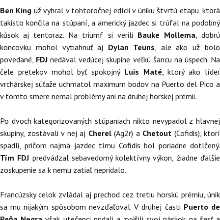
Ben King
už vyhral v tohtoročnej edícii v úniku štvrtú etapu, ktor
takisto končila na stúpaní, a americký jazdec si trúfal na podobný
kúsok aj tentoraz. Na triumf si verili
Bauke Mollema
, dobr
koncovku mohol vytiahnuť aj
Dylan Teuns
, ale ako už bol
povedané,
FDJ
nedával vedúcej skupine veľkú šancu na úspech. N
čele pretekov mohol byť spokojný
Luis Maté
, ktorý ako líde
vrchárskej súťaže uchmatol maximum bodov na Puerto del Pico a
v tomto smere nemal problémy ani na druhej horskej prémii.
Po dvoch kategorizovaných stúpaniach nikto nevypadol z hlavnej
skupiny, zostávali v nej aj
Cherel
(Ag2r) a
Chetout
(Cofidis), ktorí
spadli, pričom najmä jazdec tímu Cofidis bol poriadne dotlčený.
Tím FDJ
predvádzal sebavedomý kolektívny výkon, žiadne ďalši
zoskupenie sa k nemu zatiaľ nepridalo.
Francúzsky celok zvládal aj prechod cez tretiu horskú prémiu, únik
sa mu nijakým spôsobom nevzďaľoval. V druhej časti
Puerto d
Peňa Negra
však utečenci pridali a zvýšili svoj náskok na šesť 