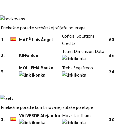
Priebežné poradie vrchárskej súťaže po etape
Cofidis, Solutions
1.
MATÉ Luis Ángel
60
Crédits
Team Dimension Data
2.
KING Ben
33
MOLLEMA Bauke
Trek - Segafredo
3.
24
Priebežné poradie kombinovanej súťaže po etape
VALVERDE Alejandro
Movistar Team
1.
18