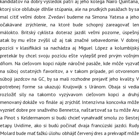
kandidátov na dobrý výsledok patrí aj jeho kolega Nairo Quintana,
ktorý síce obľubuje dlhšie stúpania, ale na prudkých pasážach by sa
mal cítiť veľmi dobre. Zvedaví budeme na Simona Yatesa a jeho
očakávané zrýchlenie, na ktoré bude schopný zareagovať len
málokto. Britský cyklista doteraz jazdil veľmi pozorne, úspešný
atak by mu ešte zvýšil už aj tak značné sebavedomie. V dobrej
pozícii v klasifikácii sa nachádza aj Miguel López a kolumbijský
pretekár by chcel svoju pozíciu ešte vylepšiť pred prvým voľným
dňom. Na cieľovom kopci nájde náročné pasáže, kde môže vyzvať
na súboj ostatných favoritov, a v takom prípade, pri otvorenom
súboji jazdcov na GC, by sa mali rozhodne prejaviť jeho kvality. V
potrebnej forme sa ukazujú Kruijswijk s Uránom. Obaja si vedia
rozložiť sily na takomto vyzývavom cieľovom kopci a druhý
menovaný dokáže vo finále aj zrýchliť. Intenzívna koncovka môže
vyznieť dobre pre snaživého Bennetta, naštartovať sa tu môže Aru
a Pinot s Keldermanom si budú chcieť vynahradiť smolu zo šiestej
etapy. Uvidíme, ako si budú počínať dvaja francúzski jazdci. Rudy
Molard bude mať ťažkú úlohu obhájiť červený dres a prekvapiť môže