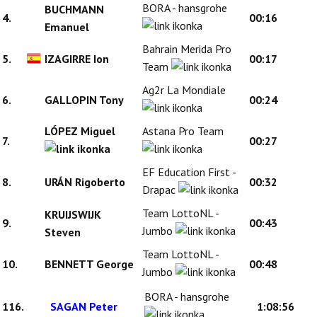
BORA - hansgrohe
BUCHMANN
4.
00:16
Emanuel
Bahrain Merida Pro
5.
IZAGIRRE Ion
00:17
Team
Ag2r La Mondiale
6.
GALLOPIN Tony
00:24
LÓPEZ Miguel
Astana Pro Team
7.
00:27
EF Education First -
8.
URÁN Rigoberto
00:32
Drapac
Team LottoNL -
KRUIJSWIJK
9.
00:43
Jumbo
Steven
Team LottoNL -
10.
BENNETT George
00:48
Jumbo
BORA - hansgrohe
116.
SAGAN Peter
1:08:56