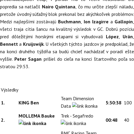
popredia sa natlačil
Nairo Quintana
, čo mu určite zlepší náladu
pretože úvodný súťažný blok prekonal bez akýchkoľvek problémov.
Medzi najlepšími zostávajú
Buchmann
,
Ion Izagirre
a
Gallopin
,
všetci traja cítia šancu na kvalitný výsledok v GC. Dobrú pozíciu
pred dôležitými horskými etapami si vybudovali
López
,
Urán
Bennett
a
Kruijswijk
. U všetkých týchto jazdcov je predpoklad, ž
na konci druhého týždňa sa budú chcieť nachádzať v poradí ešte
vyššie.
Peter Sagan
prišiel do cieľa na konci štartového poľa s
stratou 29:53.
Výsledky
Team Dimension
1.
KING Ben
5:30:38
100
Data
MOLLEMA Bauke
Trek - Segafredo
2.
00:48
40
BMC Racing Team