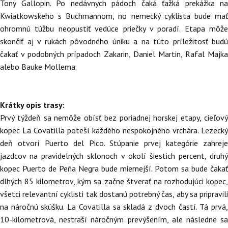
Tony Gallopin. Po nedávnych pádoch čaká ťažká prekážka na
Kwiatkowskeho s Buchmannom, no nemecký cyklista bude mať
ohromnú túžbu neopustiť vedúce priečky v poradí. Etapa môže
skončiť aj v rukách pôvodného úniku a na túto príležitosť budú
čakať v podobných prípadoch Zakarin, Daniel Martin, Rafal Majka
alebo Bauke Mollema.
Krátky opis trasy:
Prvý týždeň sa nemôže obísť bez poriadnej horskej etapy, cieľový
kopec La Covatilla poteší každého nespokojného vrchára. Lezecký
deň otvorí Puerto del Pico. Stúpanie prvej kategórie zahreje
jazdcov na pravidelných sklonoch v okolí šiestich percent, druhý
kopec Puerto de Peña Negra bude miernejší. Potom sa bude čakať
dlhých 85 kilometrov, kým sa začne štverať na rozhodujúci kopec,
všetci relevantní cyklisti tak dostanú potrebný čas, aby sa pripravili
na náročnú skúšku. La Covatilla sa skladá z dvoch častí. Tá prvá,
10-kilometrová, nestraší náročným prevýšením, ale následne sa