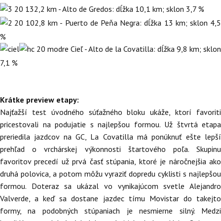
132,2 km - Alto de Gredos: dĺžka 10,1 km; sklon 3,7 %
102,8 km - Puerto de Peňa Negra: dĺžka 13 km; sklon 4,5
%
Cieľ - Alto de la Covatilla: dĺžka 9,8 km; sklon
7,1 %
Krátke preview etapy:
Najťažší test úvodného súťažného bloku ukáže, ktorí favoriti
pricestovali na podujatie s najlepšou formou. Už štvrtá etapa
preriedila jazdcov na GC, La Covatilla má ponúknuť ešte lepší
prehľad o vrchárskej výkonnosti štartového poľa. Skupinu
favoritov precedí už prvá časť stúpania, ktoré je náročnejšia ako
druhá polovica, a potom môžu vyraziť dopredu cyklisti s najlepšou
formou. Doteraz sa ukázal vo vynikajúcom svetle Alejandro
Valverde, a keď sa dostane jazdec tímu Movistar do takejto
formy, na podobných stúpaniach je nesmierne silný. Medzi