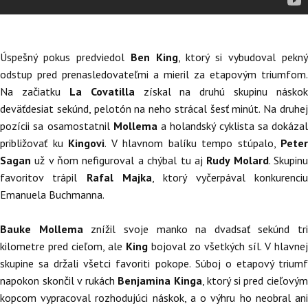
Úspešný pokus predviedol
Ben King
, ktorý si vybudoval pekný
odstup pred prenasledovateľmi a mieril za etapovým triumfom.
Na začiatku
La Covatilla
získal na druhú skupinu náskok
deväťdesiat sekúnd, pelotón na neho strácal šesť minút. Na druhej
pozícii sa osamostatnil
Mollema
a holandský cyklista sa dokázal
približovať ku
Kingovi
. V hlavnom balíku tempo stúpalo,
Peter
Sagan
už v ňom nefiguroval a chýbal tu aj
Rudy Molard
. Skupin
favoritov trápil
Rafal Majka
, ktorý vyčerpával konkurenci
Emanuela Buchmanna.
Bauke Mollema
znížil svoje manko na dvadsať sekúnd tri
kilometre pred cieľom, ale
King
bojoval zo všetkých síl. V hlavne
skupine sa držali všetci favoriti pokope. Súboj o etapový triumf
napokon skončil v rukách
Benjamina Kinga
, ktorý si pred cieľový
kopcom vypracoval rozhodujúci náskok, a o výhru ho neobral ani