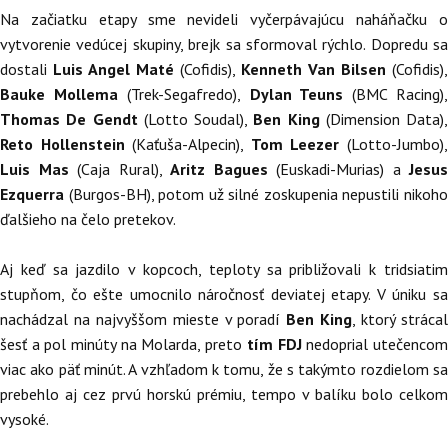
Na začiatku etapy sme nevideli vyčerpávajúcu naháňačku o
vytvorenie vedúcej skupiny, brejk sa sformoval rýchlo. Dopredu sa
dostali
Luis Angel Maté
(Cofidis),
Kenneth Van Bilsen
(Cofidis),
Bauke Mollema
(Trek-Segafredo),
Dylan Teuns
(BMC Racing)
Thomas De Gendt
(Lotto Soudal),
Ben King
(Dimension Data),
Reto Hollenstein
(Kaťuša-Alpecin),
Tom Leezer
(Lotto-Jumbo)
Luis Mas
(Caja Rural),
Aritz Bagues
(Euskadi-Murias) a
Jesus
Ezquerra
(Burgos-BH), potom už silné zoskupenia nepustili nikoho
ďalšieho na čelo pretekov.
Aj keď sa jazdilo v kopcoch, teploty sa približovali k tridsiatim
stupňom, čo ešte umocnilo náročnosť deviatej etapy. V úniku sa
nachádzal na najvyššom mieste v poradí
Ben King
, ktorý stráca
šesť a pol minúty na Molarda, preto
tím FDJ
nedoprial utečenco
viac ako päť minút. A vzhľadom k tomu, že s takýmto rozdielom sa
prebehlo aj cez prvú horskú prémiu, tempo v balíku bolo celkom
vysoké.