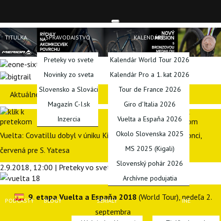
TITULKA
SPRAVODAJSTVO
KALENDÁRE
Preteky vo svete
Kalendár World Tour 2026
Novinky zo sveta
Kalendár Pro a 1. kat 2026
Slovensko a Slováci
Tour de France 2026
Aktuálne preteky
Magazín C-I.sk
Giro d'Italia 2026
Inzercia
Vuelta a Espaňa 2026
Okolo Slovenska 2025
Vuelta: Covatillu dobyl v úniku King, favoriti sa delili na konci,
MS 2025 (Kigali)
červená pre S. Yatesa
Slovenský pohár 2026
2.9.2018, 12:00 | Preteky vo svete | Tomáš Šandor
Archívne podujatia
9. etapa Vuelta a Espaňa 2018
(World Tour), nedeľa 2.
PODCASTY
BLOGY
SERIÁLY
INÉ
septembra