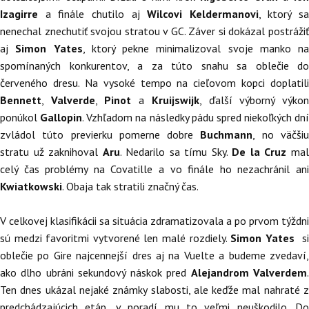
Izagirre
a finále chutilo aj
Wilcovi Keldermanovi
, ktorý sa
nenechal znechutiť svojou stratou v GC. Záver si dokázal postrážiť
aj
Simon Yates
, ktorý pekne minimalizoval svoje manko na
spomínaných konkurentov, a za túto snahu sa oblečie do
červeného dresu. Na vysoké tempo na cieľovom kopci doplatili
Bennett
,
Valverde
,
Pinot
a
Kruijswijk
, ďalší výborný výko
ponúkol
Gallopin
. Vzhľadom na následky pádu spred niekoľkých dní
zvládol túto previerku pomerne dobre
Buchmann
, no väčši
stratu už zaknihoval
Aru
. Nedarilo sa tímu Sky.
De la Cruz
ma
celý čas problémy na Covatille a vo finále ho nezachránil ani
Kwiatkowski
. Obaja tak stratili značný čas.
V celkovej klasifikácii sa situácia zdramatizovala a po prvom týždni
sú medzi favoritmi vytvorené len malé rozdiely.
Simon Yates
s
oblečie po Gire najcennejší dres aj na Vuelte a budeme zvedaví,
ako dlho ubráni sekundový náskok pred
Alejandrom Valverdem
Ten dnes ukázal nejaké známky slabosti, ale keďže mal nahraté z
predchádzajúcich etáp, v poradí mu to veľmi neuškodilo. Do