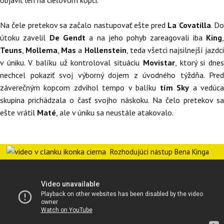
Na čele pretekov sa začalo nastupovať ešte pred
La Covatilla
. D
útoku zavelil
De Gendt
a na jeho pohyb zareagovali iba
King
Teuns
,
Mollema
,
Mas
a
Hollenstein
, teda všetci najsilnejší jazdci
v úniku. V balíku už kontroloval situáciu
Movistar
, ktorý si dne
nechcel pokaziť svoj výborný dojem z úvodného týždňa. Pred
záverečným kopcom zdvihol tempo v balíku
tím Sky
a vedúc
skupina prichádzala o časť svojho náskoku. Na čelo pretekov sa
ešte vrátil
Maté
, ale v úniku sa neustále atakovalo.
Rozhodujúci nástup Bena Kinga