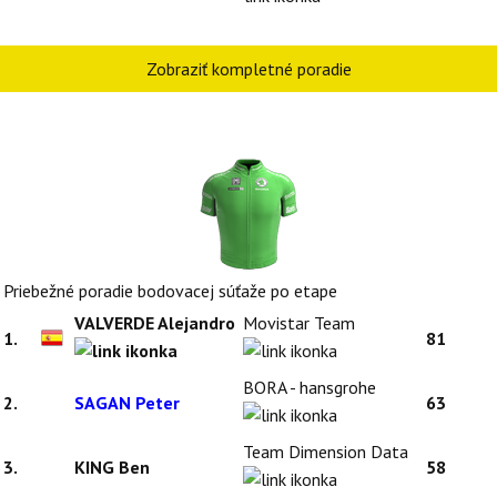
Zobraziť kompletné poradie
Priebežné poradie bodovacej súťaže po etape
VALVERDE Alejandro
Movistar Team
1.
81
BORA - hansgrohe
2.
SAGAN Peter
63
Team Dimension Data
3.
KING Ben
58