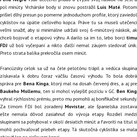
pol minúty. Vrchárske body si znovu postrážil
Luis Maté
. Poto
prišiel dlhý presun po pomerne jednoduchom profile, ktorý zaviedol
cyklistov na úpätie cieľového kopca. Práve tu sa museli utečenci
veľmi snažiť, aby si minimálne udržali svoj 6-minútový náskok, ak
chceli bojovať o etapovú výhru. A darilo sa im to, lebo borci
tímu
FDJ
už boli vyčerpaní a nikto ďalší nemal záujem sledovať únik.
Preto strata balíka prekročila osem minút.
Francúzsky celok sa už na čele pelotónu trápil a vedúca skupina
získavala k dobru čoraz väčšiu časovú výhodu. To bola dobrá
správa pre
Bena Kinga
, ktorý mal na dosah červený dres, a aj pr
Baukeho Mollemu
, ten si mohol vylepšiť pozíciu v GC.
Ben King
vyhral rýchlostnú prémiu, preto mu pomohli aj bonifikačné sekundy.
Za tímom FDJ bol zoradený
Movistar
, ale španielska zostava
ešte nemala dôvod zasiahnuť do vývoja etapy. Rozdiel medzi
skupinami sa pohyboval v okolí desiatich minút a favoriti na titul si
mohli pochvaľovať priebeh etapy. Tá skutočná cyklistika sa mala
objaviť len na cieľovom kopci.