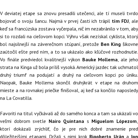
V deviatej etape sa znovu presadili utečenci, ale tí museli tvrdo
bojovať o svoju šancu. Najmä v prvej časti ich trápil
tím FDJ
, al
keď sa francúzska zostava vyčerpala, nič im nezabránilo v tom, aby
si to rozdali na cieľovom kopci. Výhru však nezískal cyklista, ktorý
bol najsilnejší na záverečnom stúpaní, pretože
Ben King
šikovne
zaútočil ešte pred ním, a to sa ukázalo ako kľúčové rozhodnutie.
Vo finále predviedol kvalitnejší výkon
Bauke Mollema
, ale jeho
strata na Kinga už bola príliš vysoká. Americký jazdec tak uchmatol
druhý triumf na podujatí a druhý na cieľovom kopci po úniku.
Naopak, Bauke Mollema skončil druhýkrát v etape na druhom
mieste a na rovnakej priečke finišoval, aj keď sa končilo naposledy
na La Covatilla.
Favoriti na titul vyčkávali až do samého konca a tam sa ukázali vo
veľmi dobrom svetle
Nairo Quintana
s
Miguelom Lópezom
ktorí dokázali zrýchliť, čo je pre nich dobré znamenie pred
dôležitejšími etapami. Držali s nimi krok
Rigoberto Urán
a
Io