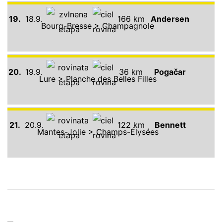
19.
18.9.
166 km
Andersen
Bourg-Bresse > Champagnole
20.
19.9.
36 km
Pogačar
Lure > Planche des Belles Filles
21.
20.9.
122 km
Bennett
Mantes-Jolie > Champs-Élysées