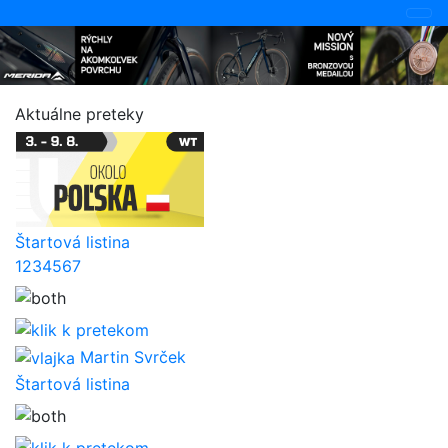
Aktuálne preteky
Štartová listina
1
2
3
4
5
6
7
Martin Svrček
Štartová listina