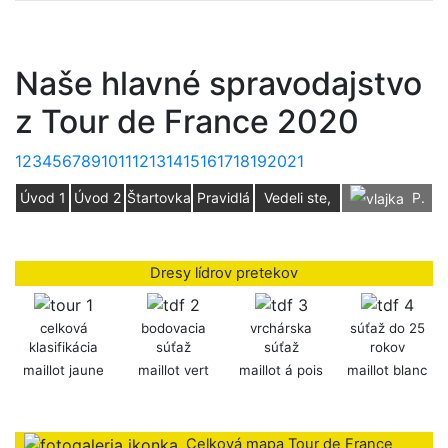
Naše hlavné spravodajstvo
z Tour de France 2020
1
2
3
4
5
6
7
8
9
10
11
12
13
14
15
16
17
18
19
20
21
Úvod 1
Úvod 2
Štartovka
Pravidlá
Vedeli ste,
P.
že?
Sagan
Dresy lídrov pretekov
celková
bodovacia
vrchárska
súťaž do 25
klasifikácia
súťaž
súťaž
rokov
maillot jaune
maillot vert
maillot á pois
maillot blanc
Celková mapa Tour de France