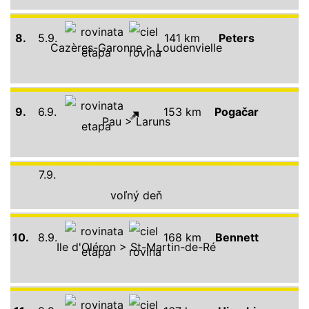
8.
5.9.
141 km
Peters
Cazères-Garonne > Loudenvielle
9.
6.9.
153 km
Pogačar
Pau > Laruns
7.9.
voľný deň
10.
8.9.
168 km
Bennett
Ile d'Oléron > St-Martin-de-Ré