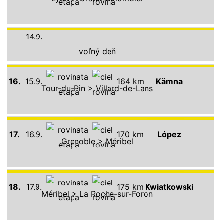
14.9.
voľný deň
16.
15.9.
164 km
Kämna
Tour-du-Pin > Villard-de-Lans
17.
16.9.
170 km
López
Grenoble > Méribel
18.
17.9.
175 km
Kwiatkowski
Méribel > La Roche-sur-Foron