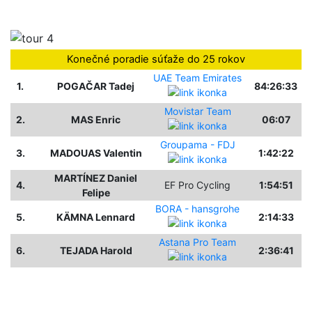
Konečné poradie súťaže do 25 rokov
UAE Team Emirates
1.
POGAČAR Tadej
84:26:33
Movistar Team
2.
MAS Enric
06:07
Groupama - FDJ
3.
MADOUAS Valentin
1:42:22
MARTÍNEZ Daniel
4.
EF Pro Cycling
1:54:51
Felipe
BORA - hansgrohe
5.
KÄMNA Lennard
2:14:33
Astana Pro Team
6.
TEJADA Harold
2:36:41