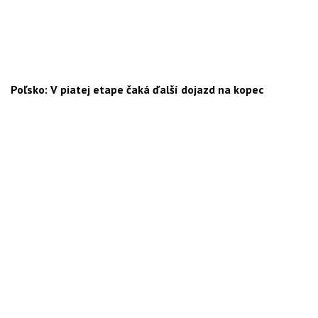
Poľsko: V piatej etape čaká ďalší dojazd na kopec