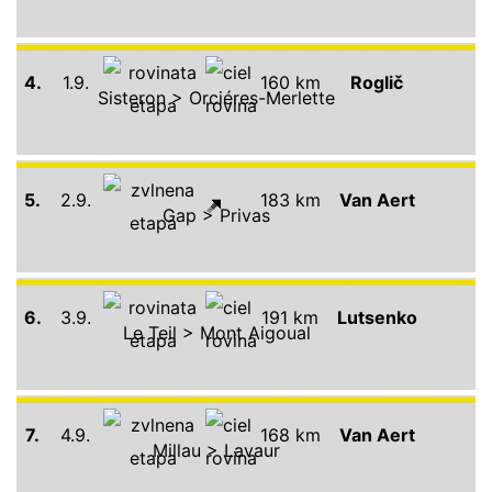
4.
1.9.
160 km
Roglič
Sisteron > Orciéres-Merlette
5.
2.9.
183 km
Van Aert
Gap > Privas
6.
3.9.
191 km
Lutsenko
Le Teil > Mont Aigoual
7.
4.9.
168 km
Van Aert
Millau > Lavaur