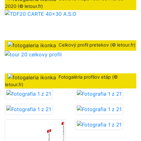
2020 (© letour.fr)
Celkový profil pretekov (© letour.fr)
Fotogaléria profilov etáp (©
letour.fr)