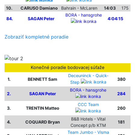
10.
CARUSO Damiano
Bahrain - McLaren
14:03
175
BORA - hansgrohe
84.
SAGAN Peter
4:04:15
Zobraziť kompletné poradie
Konečné poradie bodovacej súťaže
Deceuninck - Quick-
1.
BENNETT Sam
380
Step
BORA - hansgrohe
2.
SAGAN Peter
284
CCC Team
3.
TRENTIN Matteo
260
B&B Hotels - Vital
4.
COQUARD Bryan
181
Concept p/b KTM
Team Jumbo - Visma