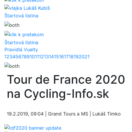
Lukáš Kubiš
Štartová listina
Štartová listina
Pravidlá Vuelty
1
2
3
4
5
6
7
8
9
10
11
12
13
14
15
16
17
18
19
20
21
Tour de France 2020
na Cycling-Info.sk
19.2.2019, 09:04 | Grand Tours a MS | Lukáš Timko