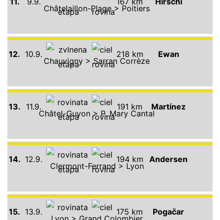
11.
9.9.
167 km
Hirschi
Châtelaillon-Plage > Poitiers
12.
10.9.
218 km
Ewan
Chauvigny > Sarran Corrèze
13.
11.9.
191 km
Martínez
Châtel-Guyon > P. Mary Cantal
14.
12.9.
194 km
Andersen
Clermont-Ferrand > Lyon
15.
13.9.
175 km
Pogačar
Lyon > Grand Colombier