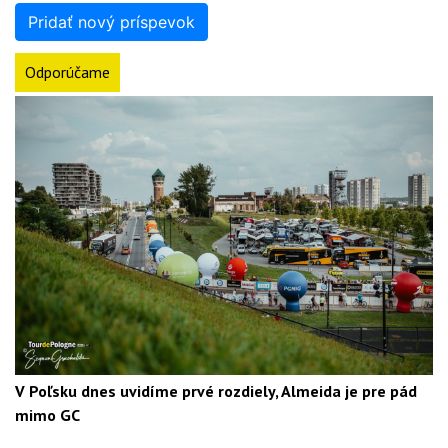
Pridať nový príspevok
Odporúčame
V Poľsku dnes uvidíme prvé rozdiely, Almeida je pre pád
mimo GC