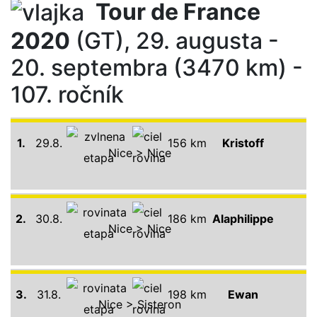
Tour de France
2020
(GT), 29. augusta -
20. septembra (3470 km) -
107. ročník
1.
29.8.
156 km
Kristoff
Nice > Nice
2.
30.8.
186 km
Alaphilippe
Nice > Nice
3.
31.8.
198 km
Ewan
Nice > Sisteron