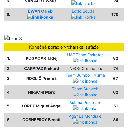
5.
VAN AERT Wout
174
EWAN Caleb
Lotto Soudal
6.
170
Konečné poradie vrchárskej súťaže
UAE Team Emirates
1.
POGAČAR Tadej
82
2.
CARAPAZ Richard
INEOS Grenadiers
74
Team Jumbo - Visma
3.
ROGLIČ Primož
67
Team Sunweb
4.
HIRSCHI Marc
62
Astana Pro Team
5.
LÓPEZ Miguel Ángel
51
Ag2r La Mondiale
6.
COSNEFROY Benoît
36