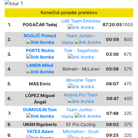
Konečné poradie pretekov
UAE Team Emirates
1.
POGAČAR Tadej
87:20:05
1000
ROGLIČ Primož
Team Jumbo -
2.
00:59
800
Visma
PORTE Richie
Trek - Segafredo
3.
03:30
675
LANDA Mikel
4.
Bahrain - McLaren
05:58
575
Movistar Team
5.
MAS Enric
06:07
475
Astana Pro Team
LÓPEZ Miguel
6.
06:47
400
Ángel
DUMOULIN Tom
Team Jumbo -
7.
07:48
325
Visma
8.
URÁN Rigoberto
EF Pro Cycling
08:02
275
YATES Adam
Mitchelton - Scott
9.
09:25
225