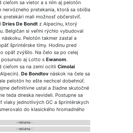
 cieľom sa vietor a s ním aj pelotón
e nervózneho pretekania, ktorá sa obišla
k pretekári mali možnosť občerstviť.
il
Dries De Bondt
z Alpecinu, ktorý
u. Belgičan si veľmi rýchlo vybudoval
 náskoku. Pelotón takmer zastal a
opäť šprintérske tímy. Hodinu pred
 opäť zvýšilo. Na čelo sa po celej
 posunulo aj Lotto s
Ewanom
.
 cieľom sa na zemi ocitli
Cimolai
Alpecin).
De Bondtov
náskok na čele sa
ale pelotón ho ešte nechcel dobehnúť.
jme definitívne ustal a žiadne skutočné
me teda dneska nevideli. Postupne sa
iť vlaky jednotlivých GC a šprintérskych
 smerovalo do klasického hromadného
- reklama -
- reklama -