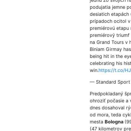
jednu zo svojich na
podujatia jemne p
desiatich etapách 
prípadoch ocitol v
premiérovú etapu n
premiérový triumf 
na Grand Tours v 
Biniam Girmay has 
being hit in the e
celebrating his his
win.
https://t.co/
— Standard Sport
Predpokladaný špr
ohroziť počasie a 
dnes dosahoval rý
od mora, teda cykl
mesta
Bologna
(9
(47 kilometrov pre