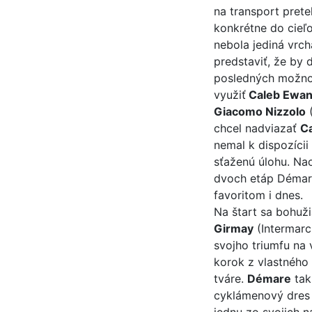
na transport pret
konkrétne do cie
nebola jediná vrch
predstaviť, že by 
posledných možnos
využiť
Caleb Ewa
Giacomo Nizzolo
(
chcel nadviazať
C
nemal k dispozíci
sťaženú úlohu. Na
dvoch etáp Démar
favoritom i dnes.
Na štart sa bohuži
Girmay
(Intermarch
svojho triumfu na
korok z vlastného
tváre.
Démare
tak 
cyklámenový dres a