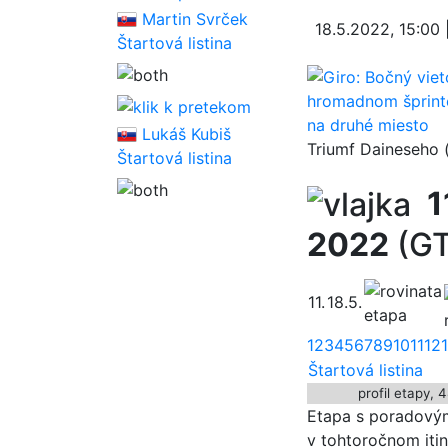
Martin Svrček
18.5.2022, 15:00 
Štartová listina
Lukáš Kubiš
Triumf Daineseho
Štartová listina
1
2022
(GT
11.
18.5.
1
2
3
4
5
6
7
8
9
10
11
12
Štartová listina
profil etapy, 
Etapa s poradovým
v tohtoročnom itine