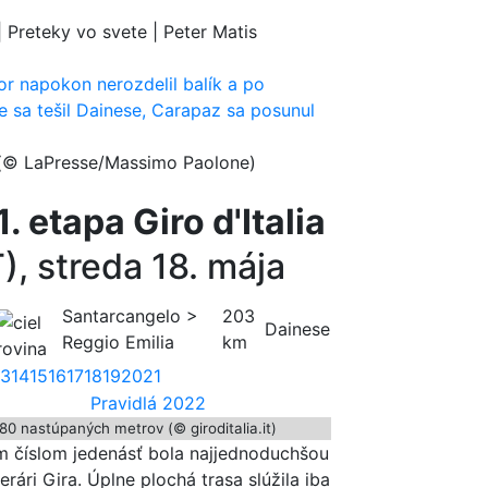
| Preteky vo svete | Peter Matis
 (© LaPresse/Massimo Paolone)
1. etapa Giro d'Italia
), streda 18. mája
Santarcangelo >
203
Dainese
Reggio Emilia
km
13
14
15
16
17
18
19
20
21
Pravidlá 2022
480 nastúpaných metrov (© giroditalia.it)
 číslom jedenásť bola najjednoduchšou
rári Gira. Úplne plochá trasa slúžila iba