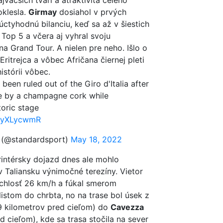
jväčších tvárí a atraktivita celého
oklesla.
Girmay
dosiahol v prvých
úctyhodnú bilanciu, keď sa až v šiestich
 Top 5 a včera aj vyhral svoju
a Grand Tour. A nielen pre neho. Išlo o
Eritrejca a vôbec Afričana čiernej pleti
histórii vôbec.
been ruled out of the Giro d'Italia after
ye by a champagne cork while
toric stage
HJyXLycwmR
 (@standardsport)
May 18, 2022
intérsky dojazd dnes ale mohlo
v Taliansku výnimočné terezíny. Vietor
chlosť 26 km/h a fúkal smerom
istom do chrbta, no na trase bol úsek z
9 kilometrov pred cieľom) do
Cavezza
d cieľom), kde sa trasa stočila na sever