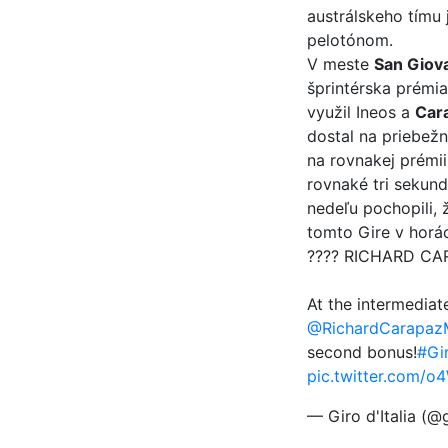
austrálskeho tímu 
pelotónom.
V meste
San Giova
šprintérska prémi
využil Ineos a
Car
dostal na priebež
na rovnakej prémi
rovnaké tri sekund
nedeľu pochopili,
tomto Gire v horá
???? RICHARD CAR
At the intermediate
@RichardCarapaz
second bonus!
#Gi
pic.twitter.com/
— Giro d'Italia (@g