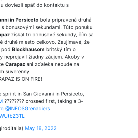
ju doviezli späť do kontaktu s
nni in Persiceto
bola pripravená druhá
a s bonusovými sekundami. Túto ponuku
apaz
získal tri bonusové sekundy, čím sa
né druhé miesto celkovo. Zaujímavé, že
i pod
Blockhausom
britský tím o
y neprejavil žiadny záujem. Akoby v
 že
Carapaz
ani zďaleka nebude na
ch suverénny.
APAZ IS ON FIRE!
 sprint in San Giovanni in Persiceto,
M
???????? crossed first, taking a 3-
ro
@INEOSGrenadiers
o4WUtbZ3TL
iroditalia)
May 18, 2022