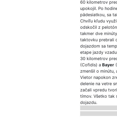
60 kilometrov pred
upokojil. Po hodin
pädesiatkou, sa ta
Chvíľu kľudu využ
odskočil z pelotón
takmer dve minúty
taktovku prebrali 
dojazdom sa tempo
etape jazdy vzadu
30 kilometrov pred
(Cofidis) a
Bayer
(
zmenšil o minútu, 
Vietor napokon zre
delenie na vetre s
začali vpredu tvor
tímov. Všetko tak
dojazdu.