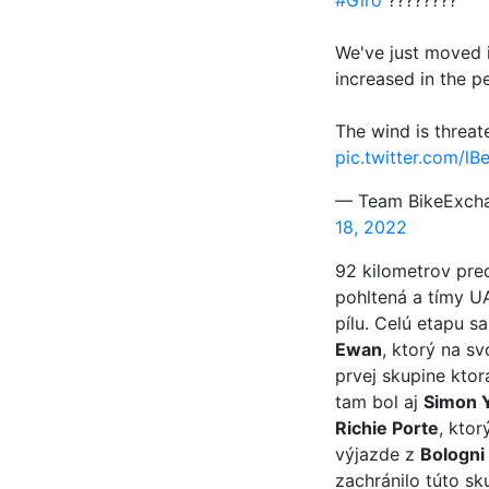
#Giro
????????
We've just moved 
increased in the p
The wind is threat
pic.twitter.com/lB
— Team BikeExch
18, 2022
92 kilometrov pre
pohltená a tímy UA
pílu. Celú etapu s
Ewan
, ktorý na sv
prvej skupine ktor
tam bol aj
Simon 
Richie Porte
, ktor
výjazde z
Bologni
zachránilo túto s