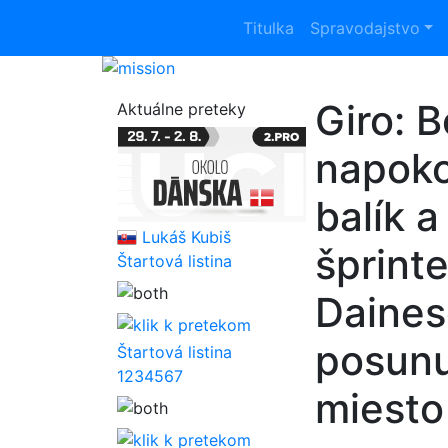
Titulka
Spravodajstvo
Giro: B
Aktuálne preteky
napoko
balík 
Lukáš Kubiš
šprinte
Štartová listina
Daines
posunu
Štartová listina
1
2
3
4
5
6
7
miesto