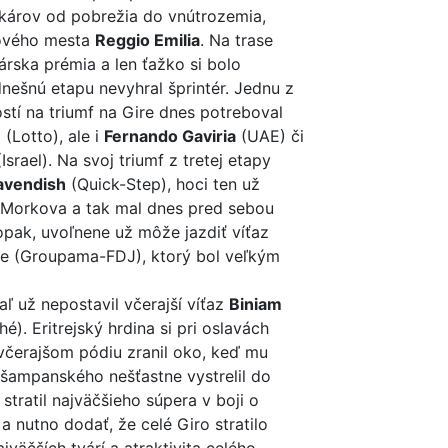
ekárov od pobrežia do vnútrozemia,
ľového mesta
Reggio Emilia
. Na trase
árska prémia a len ťažko si bolo
dnešnú etapu nevyhral šprintér. Jednu z
tí na triumf na Gire dnes potreboval
n
(Lotto), ale i
Fernando Gaviria
(UAE) či
Israel). Na svoj triumf z tretej etapy
avendish
(Quick-Step), hoci ten už
i Morkova a tak mal dnes pred sebou
opak, uvoľnene už môže jazdiť víťaz
e (Groupama-FDJ), ktorý bol veľkým
aľ už nepostavil včerajší víťaz
Biniam
é). Eritrejský hrdina si pri oslavách
 včerajšom pódiu zranil oko, keď mu
 šampanského nešťastne vystrelil do
stratil najväčšieho súpera v boji o
 nutno dodať, že celé Giro stratilo