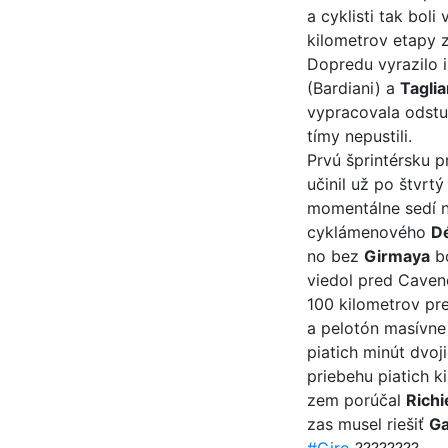
a cyklisti tak bol
kilometrov etapy 
Dopredu vyrazilo 
(Bardiani) a
Taglia
vypracovala odstup
tímy nepustili.
Prvú šprintérsku 
učinil už po štvrt
momentálne sedí n
cyklámenového
D
no bez
Girmaya
bo
viedol pred Cave
100 kilometrov pr
a pelotón masívne 
piatich minút dvoj
priebehu piatich k
zem porúčal
Richi
zas musel riešiť
Ga