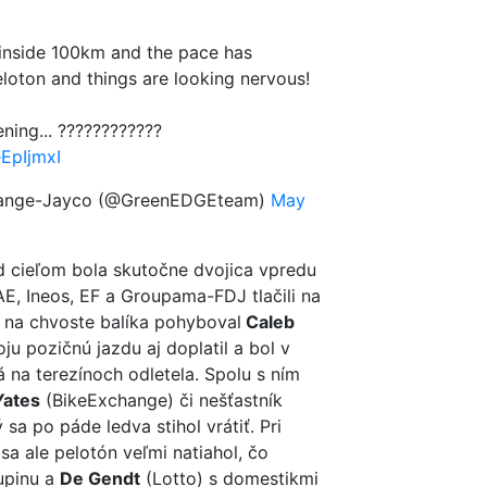
inside 100km and the pace has
eloton and things are looking nervous!
ening... ????????????
eEpIjmxI
ange-Jayco (@GreenEDGEteam)
May
d cieľom bola skutočne dvojica vpredu
E, Ineos, EF a Groupama-FDJ tlačili na
a na chvoste balíka pohyboval
Caleb
oju pozičnú jazdu aj doplatil a bol v
á na terezínoch odletela. Spolu s ním
Yates
(BikeExchange) či nešťastník
ý sa po páde ledva stihol vrátiť. Pri
sa ale pelotón veľmi natiahol, čo
kupinu a
De Gendt
(Lotto) s domestikmi