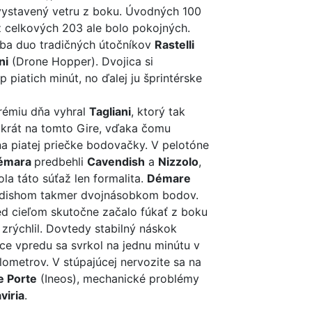
i vystavený vetru z boku. Úvodných 100
z celkových 203 ale bolo pokojných.
iba duo tradičných útočníkov
Rastelli
ni
(Drone Hopper). Dvojica si
 piatich minút, no ďalej ju šprintérske
prémiu dňa vyhral
Tagliani
, ktorý tak
ý krát na tomto Gire, vďaka čomu
a piatej priečke bodovačky. V pelotóne
émara
predbehli
Cavendish
a
Nizzolo
,
la táto súťaž len formalita.
Démare
ndishom takmer dvojnásobkom bodov.
ed cieľom skutočne začalo fúkať z boku
zrýchlil. Dovtedy stabilný náskok
ice vpredu sa svrkol na jednu minútu v
ilometrov. V stúpajúcej nervozite sa na
e Porte
(Ineos), mechanické problémy
viria
.