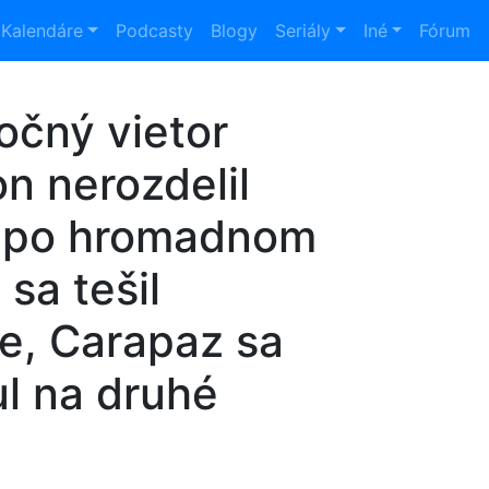
Kalendáre
Podcasty
Blogy
Seriály
Iné
Fórum
očný vietor
n nerozdelil
a po hromadnom
 sa tešil
e, Carapaz sa
l na druhé