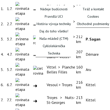
Düsseldorf >
14
1.
1.7.
Thomas
Nádeje budúcnosti
Tiráž a kontakt
Düsseldorf
km
Pravidlá UCI
Cookies
Düsseldorf >
203
2.
2.7.
Kittel
História vývoja techniky
Obchodné podmienky
Liége
km
Daj do toho všetko!
FÓRUM
Verviers >
212
Naša mládež (CTM)
3.
3.7.
P. Sagan
Longwy
km
Cyklolekárnička
Mondorf-les-
207
Technika
4.
4.7.
Démare
Bains > Vittel
km
Vittel > Planche
160
5.
5.7.
Aru
Belles Filles
km
216
6.
6.7.
Vesoul > Troyes
Kittel
km
Troyes > Nuits-
213
7.
7.7.
Kittel
St-Georges
km