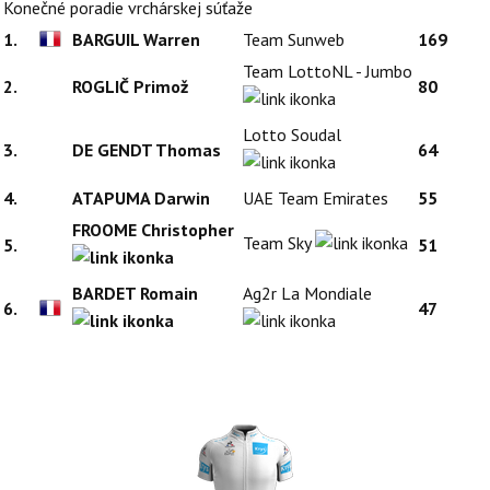
Konečné poradie vrchárskej súťaže
1.
BARGUIL Warren
Team Sunweb
169
Team LottoNL - Jumbo
2.
ROGLIČ Primož
80
Lotto Soudal
3.
DE GENDT Thomas
64
4.
ATAPUMA Darwin
UAE Team Emirates
55
FROOME Christopher
Team Sky
5.
51
BARDET Romain
Ag2r La Mondiale
6.
47