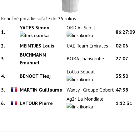
Konečné poradie súťaže do 25 rokov
YATES Simon
ORICA - Scott
1.
86:27:09
2.
MEINTJES Louis
UAE Team Emirates
02:06
BUCHMANN
3.
BORA - hansgrohe
27:07
Emanuel
Lotto Soudal
4.
BENOOT Tiesj
35:50
5.
MARTIN Guillaume
Wanty - Groupe Gobert
47:38
Ag2r La Mondiale
6.
LATOUR Pierre
1:12:31