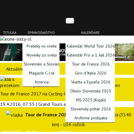
TITULKA
SPRAVODAJSTVO
KALENDÁRE
Preteky vo svete
Kalendár World Tour 2026
Novinky zo sveta
Kalendár Pro a 1. kat 2026
Slovensko a Slováci
Tour de France 2026
Aktuálne preteky
Magazín C-I.sk
Giro d'Italia 2026
Inzercia
Vuelta a Espaňa 2026
Okolo Slovenska 2025
Tour de France 2017 na Cycling-Info.sk
MS 2025 (Kigali)
19.4.2016, 07:55 | Grand Tours a MS | Lukáš Timko
Slovenský pohár 2026
Tour de France 2017
(Grand Tour), 1. - 23. júla (3540
Archívne podujatia
km) - 104. ročník
PODCASTY
BLOGY
SERIÁLY
INÉ