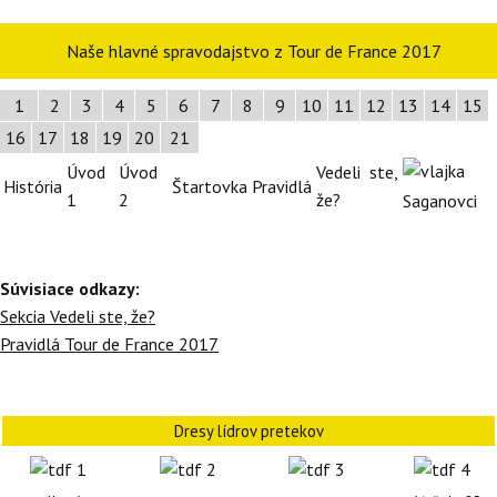
Naše hlavné spravodajstvo z Tour de France 2017
1
2
3
4
5
6
7
8
9
10
11
12
13
14
15
16
17
18
19
20
21
Úvod
Úvod
Vedeli ste,
História
Štartovka
Pravidlá
1
2
že?
Saganovci
Súvisiace odkazy:
Sekcia Vedeli ste, že?
Pravidlá Tour de France 2017
Dresy lídrov pretekov