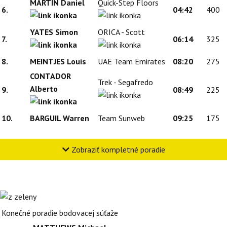
MARTIN Daniel
Quick-Step Floors
6.
04:42
400
YATES Simon
ORICA - Scott
7.
06:14
325
8.
MEINTJES Louis
UAE Team Emirates
08:20
275
CONTADOR
Trek - Segafredo
Alberto
9.
08:49
225
10.
BARGUIL Warren
Team Sunweb
09:25
175
Zobraziť kompletné poradie
Konečné poradie bodovacej súťaže