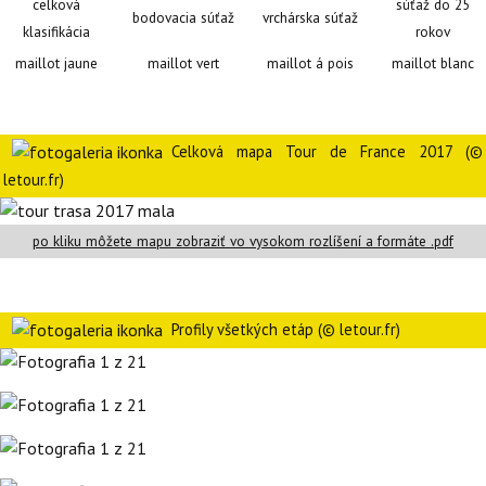
celková
súťaž do 25
bodovacia súťaž
vrchárska súťaž
klasifikácia
rokov
maillot jaune
maillot vert
maillot á pois
maillot blanc
Celková mapa Tour de France 2017 (©
letour.fr)
po kliku môžete mapu zobraziť vo vysokom rozlíšení a formáte .pdf
Profily všetkých etáp (© letour.fr)