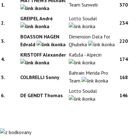
MATTHEWS Michael
1.
Team Sunweb
370
GREIPEL André
Lotto Soudal
2.
234
BOASSON HAGEN
Dimension Data for
3.
220
Edvald
Qhubeka
KRISTOFF Alexander
Kaťuša - Alpecin
4.
174
Bahrain Merida Pro
5.
COLBRELLI Sonny
168
Team
Lotto Soudal
6.
DE GENDT Thomas
146