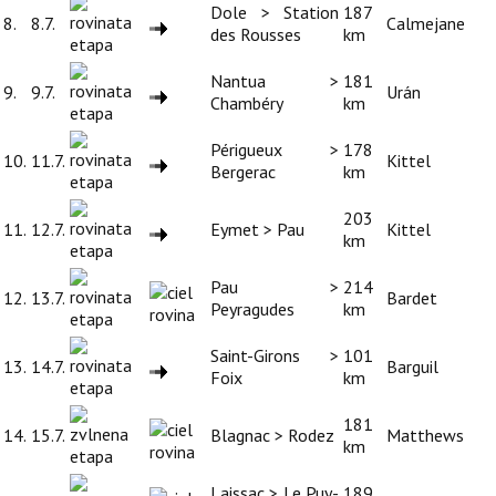
Dole > Station
187
8.
8.7.
Calmejane
des Rousses
km
Nantua >
181
9.
9.7.
Urán
Chambéry
km
Périgueux >
178
10.
11.7.
Kittel
Bergerac
km
203
11.
12.7.
Eymet > Pau
Kittel
km
Pau >
214
12.
13.7.
Bardet
Peyragudes
km
Saint-Girons >
101
13.
14.7.
Barguil
Foix
km
181
14.
15.7.
Blagnac > Rodez
Matthews
km
Laissac > Le Puy-
189