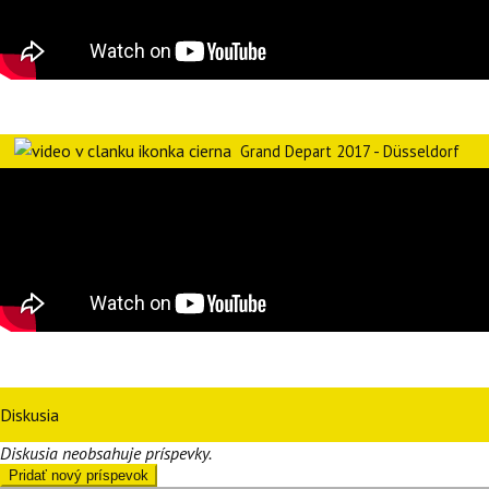
Grand Depart 2017 - Düsseldorf
Diskusia
Diskusia neobsahuje príspevky.
Pridať nový príspevok