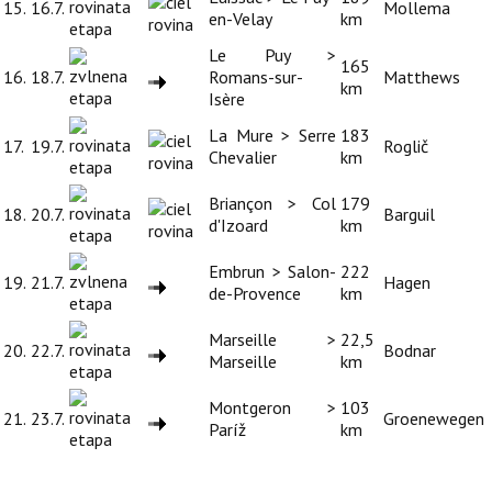
15.
16.7.
Mollema
en-Velay
km
Le Puy >
165
16.
18.7.
Romans-sur-
Matthews
km
Isère
La Mure > Serre
183
17.
19.7.
Roglič
Chevalier
km
Briançon > Col
179
18.
20.7.
Barguil
d'Izoard
km
Embrun > Salon-
222
19.
21.7.
Hagen
de-Provence
km
Marseille >
22,5
20.
22.7.
Bodnar
Marseille
km
Montgeron >
103
21.
23.7.
Groenewegen
Paríž
km