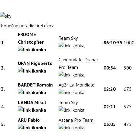
Konečné poradie pretekov
FROOME
Team Sky
Christopher
1.
86:20:55
1000
Cannondale-Drapac
URÁN Rigoberto
Pro Team
2.
00:54
800
BARDET Romain
Ag2r La Mondiale
3.
02:20
675
LANDA Mikel
Team Sky
4.
02:21
575
ARU Fabio
Astana Pro Team
5.
03:05
475