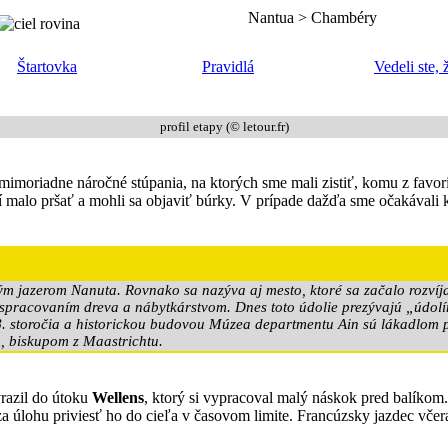
Nantua > Chambéry
Štartovka
Pravidlá
Vedeli ste, 
profil etapy (© letour.fr)
i mimoriadne náročné stúpania, na ktorých sme mali zistiť, komu z favo
dní malo pršať a mohli sa objaviť búrky. V prípade dažďa sme očakáva
m jazerom Nanuta. Rovnako sa nazýva aj mesto, ktoré sa začalo rozvíjať
 spracovaním dreva a nábytkárstvom. Dnes toto údolie prezývajú „údolím 
. storočia a historickou budovou Múzea departmentu Ain sú lákadlom p
, biskupom z Maastrichtu.
yrazil do útoku
Wellens
, ktorý si vypracoval malý náskok pred balíko
 za úlohu priviesť ho do cieľa v časovom limite. Francúzsky jazdec včer