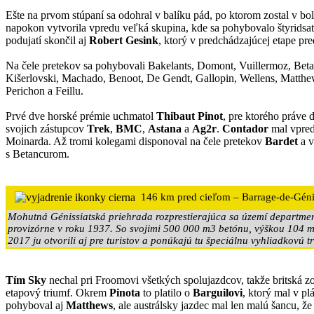
Ešte na prvom stúpaní sa odohral v balíku pád, po ktorom zostal v bo
napokon vytvorila vpredu veľká skupina, kde sa pohybovalo štyrids
podujatí skončil aj
Robert Gesink
, ktorý v predchádzajúcej etape pr
Na čele pretekov sa pohybovali Bakelants, Domont, Vuillermoz, Beta
Kišerlovski, Machado, Benoot, De Gendt, Gallopin, Wellens, Matthe
Perichon a Feillu.
Prvé dve horské prémie uchmatol
Thibaut Pinot
, pre ktorého práve 
svojich zástupcov
Trek
,
BMC
,
Astana
a
Ag2r
.
Contador
mal vpred
Moinarda. Až tromi kolegami disponoval na čele pretekov
Bardet
a v
s Betancurom.
146 km pred cieľom – Barrage-de-Géni
Mohutná Génissiatská priehrada rozprestierajúca sa území departmen
provizórne v roku 1937. So svojimi 500 000 m3 betónu, výškou 104 m 
2017 ju otvorili aj pre turistov a ponúkajú tu špeciálnu vyhliadkovú t
Tím Sky
nechal pri Froomovi všetkých spolujazdcov, takže britská zo
etapový triumf. Okrem
Pinota
to platilo o
Barguilovi
, ktorý mal v p
pohyboval aj
Matthews
, ale austrálsky jazdec mal len malú šancu, 