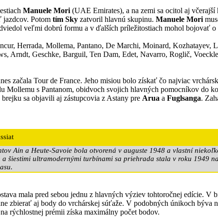
lestiach
Manuele Mori
(UAE Emirates), a na zemi sa ocitol aj včerajší
ať jazdcov. Potom
tím Sky
zatvoril hlavnú skupinu.
Manuele Mori
muse
edviedol veľmi dobrú formu a v ďalších príležitostiach mohol bojovať o
ncur, Herrada, Mollema, Pantano, De Marchi, Moinard, Kozhatayev, Lut
ws, Arndt, Geschke, Barguil, Ten Dam, Edet, Navarro, Roglič, Voeckl
dnes začala Tour de France. Jeho misiou bolo získať čo najviac vrchár
u Mollemu s Pantanom, obidvoch svojich hlavných pomocníkov do k
 brejku sa objavili aj zástupcovia z Astany pre
Arua
a
Fuglsanga
. Zah
ssiat
tov Ain a Heute-Savoie bola otvorená v auguste 1948 a vlastní niekoľ
a šiestimi ultramodernými turbínami sa priehrada stala v roku 1949 naj
rasu.
stava mala pred sebou jednu z hlavných výziev tohtoročnej edície. V br
láne zbierať aj body do vrchárskej súťaže. V podobných únikoch býva
že na rýchlostnej prémii získa maximálny počet bodov.