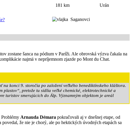
181 km
Urán
Saganovci
že?
ritov zostane šanca na pódium v Paríži. Ale obrovská výzva čakala na
li komplikácie najmä v nepríjemnom zjazde po Mont du Chat.
 na konci 9. storočia po založení veľkého benediktínskeho kláštora.
plastov“, pretože tu sídlia veľké chemické, elektrotechnické a
re turistov smerujúcich do Álp. Významným objektom je areál
m. Problémy
Arnauda Démara
pokračovali aj v dnešnej etape, od
a povedal, že nie je chorý, ale po hektických úvodných etapách sa