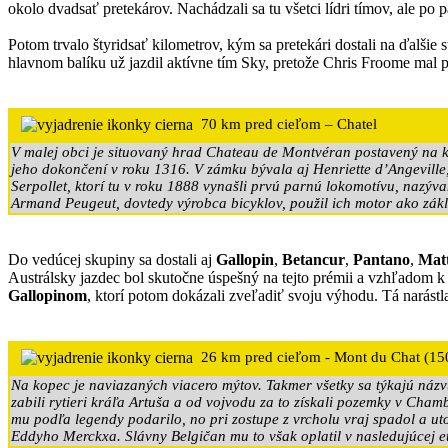
okolo dvadsať pretekárov. Nachádzali sa tu všetci lídri tímov, ale po 
Potom trvalo štyridsať kilometrov, kým sa pretekári dostali na ďalšie 
hlavnom balíku už jazdil aktívne tím Sky, pretože Chris Froome mal pr
70 km pred cieľom – Chatel
V malej obci je situovaný hrad Chateau de Montvéran postavený na kon
jeho dokončení v roku 1316. V zámku bývala aj Henriette d’Angevill
Serpollet, ktorí tu v roku 1888 vynašli prvú parnú lokomotívu, nazýva
Armand Peugeut, dovtedy výrobca bicyklov, použil ich motor ako zák
Do vedúcej skupiny sa dostali aj
Gallopin
,
Betancur
,
Pantano
,
Mat
Austrálsky jazdec bol skutočne úspešný na tejto prémii a vzhľadom k t
Gallopinom
, ktorí potom dokázali zveľadiť svoju výhodu. Tá narást
26 km pred cieľom - Mont du Chat (15
Na kopec je naviazaných viacero mýtov. Takmer všetky sa týkajú náz
zabili rytieri kráľa Artuša a od vojvodu za to získali pozemky v Ch
mu podľa legendy podarilo, no pri zostupe z vrcholu vraj spadol a uto
Eddyho Merckxa. Slávny Belgičan mu to však oplatil v nasledujúcej et