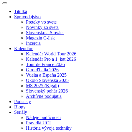
Titulka
Spravodajstvo
Preteky vo svete
Novinky zo sveta
Slovensko a Slováci
Magazín C-I.sk
Inzercia
Kalendáre
Kalendár World Tour 2026
Kalendár Pro a 1. kat 2026
Tour de France 2026
Giro d'Italia 2026
Vuelta a Espaňa 2025
Okolo Slovenska 2025
MS 2025 (Kigali)
Slovenský pohár 2026
Archívne podujatia
Podcasty
Blogy
Seriály
Nádeje budúcnosti
Pravidlá UCI
História vývoja techniky