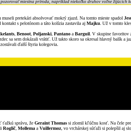
pozorovať miestna príroda, napríklad niekoľko druhov voľne žijúcich k
m museli pretekári absolvovať mokrý zjazd. Na tomto mieste spadol
Jes
til kontakt s pelotónom a táto kolízia zastavila aj
Majku
. Už v tomto kle
kelants
,
Benoot
,
Poljanski
,
Pantano
a
Barguil
. V skupine favoritov
azdec sa sem dokázali vrátiť. Už takto skoro sa okresal hlavný balík 
zostávali ďalší štyria kolegovia.
ť ťažkú správu, že
Geraint Thomas
si zlomil kľúčnu kosť. Na čele pre
li
Roglič
,
Mollema
a
Vuillermoz
, vo vrchárskej súťaži si polepšil aj 