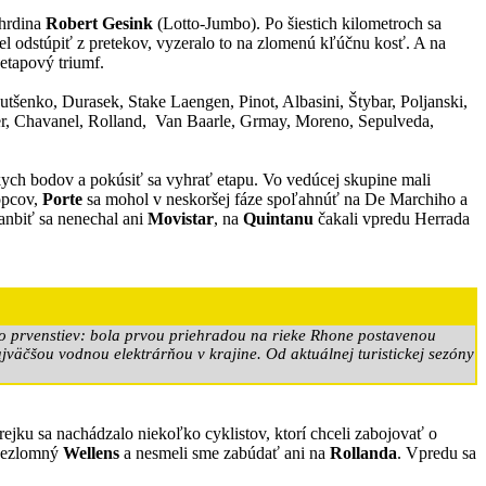
 hrdina
Robert Gesink
(Lotto-Jumbo). Po šiestich kilometroch sa
l odstúpiť z pretekov, vyzeralo to na zlomenú kľúčnu kosť. A na
 etapový triumf.
šenko, Durasek, Stake Laengen, Pinot, Albasini, Štybar, Poljanski,
er, Chavanel, Rolland, Van Baarle, Grmay, Moreno, Sepulveda,
skych bodov a pokúsiť sa vyhrať etapu. Vo vedúcej skupine mali
opcov,
Porte
sa mohol v neskoršej fáze spoľahnúť na De Marchiho a
anbiť sa nenechal ani
Movistar
, na
Quintanu
čakali vpredu Herrada
ko prvenstiev: bola prvou priehradou na rieke Rhone postavenou
väčšou vodnou elektrárňou v krajine. Od aktuálnej turistickej sezóny
ejku sa nachádzalo niekoľko cyklistov, ktorí chceli zabojovať o
 nezlomný
Wellens
a nesmeli sme zabúdať ani na
Rollanda
. Vpredu sa