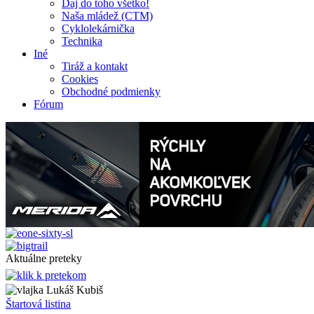
Daj do toho všetko!
Naša mládež (CTM)
Cyklolekárnička
Technika
Iné
Tiráž a kontakt
Cookies
Obchodné podmienky
Fórum
Aktuálne preteky
Lukáš Kubiš
Štartová listina