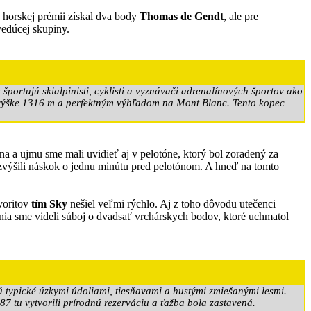
j horskej prémii získal dva body
Thomas de Gendt
, ale pre
 vedúcej skupiny.
portujú skialpinisti, cyklisti a vyznávači adrenalínových športov ako
 výške 1316 m a perfektným výhľadom na Mont Blanc. Tento kopec
a a ujmu sme mali uvidieť aj v pelotóne, ktorý bol zoradený za
í zvýšili náskok o jednu minútu pred pelotónom. A hneď na tomto
avoritov
tím Sky
nešiel veľmi rýchlo. Aj z toho dôvodu utečenci
ania sme videli súboj o dvadsať vrchárskych bodov, ktoré uchmatol
 typické úzkymi údoliami, tiesňavami a hustými zmiešanými lesmi.
87 tu vytvorili prírodnú rezerváciu a ťažba bola zastavená.