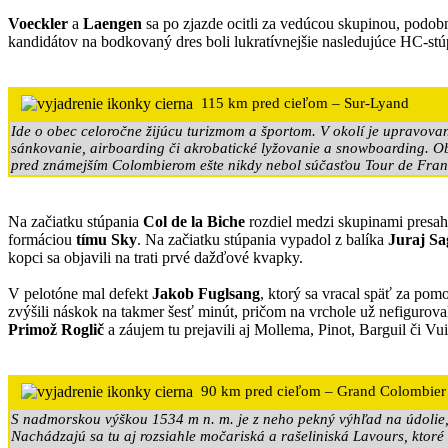
Voeckler
a
Laengen
sa po zjazde ocitli za vedúcou skupinou, podo
kandidátov na bodkovaný dres boli lukratívnejšie nasledujúce HC-st
115 km pred cieľom – Sur-Lyand
Ide o obec celoročne žijúcu turizmom a športom. V okolí je upravovan
sánkovanie, airboarding či akrobatické lyžovanie a snowboarding. 
pred známejším Colombierom ešte nikdy nebol súčasťou Tour de Fran
Na začiatku stúpania
Col de la Biche
rozdiel medzi skupinami presaho
formáciou
tímu Sky
. Na začiatku stúpania vypadol z balíka
Juraj S
kopci sa objavili na trati prvé dažďové kvapky.
V pelotóne mal defekt
Jakob Fuglsang
, ktorý sa vracal späť za pom
zvýšili náskok na takmer šesť minút, pričom na vrchole už nefigurov
Primož Roglič
a záujem tu prejavili aj Mollema, Pinot, Barguil či Vu
90 km pred cieľom – Grand Colombier
S nadmorskou výškou 1534 m n. m. je z neho pekný výhľad na údolie, 
Nachádzajú sa tu aj rozsiahle močariská a rašeliniská Lavours, ktoré 