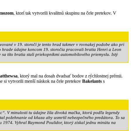
rmozom
, ktorí tak vytvorili kvalitnú skupinu na čele pretekov. V
vované v 19. storočí je tento hrad takmer v rovnakej podobe ako pri
o hrade údajne koncom 19. storočia pracovali bratia Henri a Leon
sa títo bratia stali priekopníkmi automobilového priemyslu. Istý
atthewsa
, ktorý mal na dosah dvadsať bodov z rýchlostnej prémii.
ne si vytvorili menší náskok na čele pretekov
Bakelants
s
“. V minulosti tu údajne žila divoká mačka, ktorú podľa legendy
ostal požehnanie od kňaza aby usmrtil nebezpečného predátora. To sa
roku 1974. Vyhral Raymond Poulidor, ktorý získal jednu minútu na