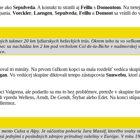
bne ako
Sepulveda
. A kontakt tu stratili aj
Feillu
s
Domontom
. Na trete
úpania.
Voeckler
,
Laengen
,
Sepulveda
,
Feillu
a
Domont
sa vrátili do
ých takmer 20 km lyžiarskych bežeckých trás. Okrem toho tu vo veľkom š
Obec sa nachádza len 2 km pod vrcholom Col de-la-Biche v nadmorskej
ce.
val tri minúty. Na prvom ťažkom kopci sa mala rozdeliť vedúca skupin
agan
. Vo vedúcej skupine diktovali tempo zástupcovia
Sunwebu
, ktor
oci Valgrena, ale podarilo sa mu to bez problémov, pretože v skupine f
ali vpredu Wellens, Arndt, De Gendt, Štybar alebo Edet. Na konci stúp
illermoz.
mesto Culoz a Alpy. Je súčasťou pohoria Jura Massif, ktorého svahy sú
sú jednými z posledných zdrojov prírodnej rašeliny v Európe. V roku 19