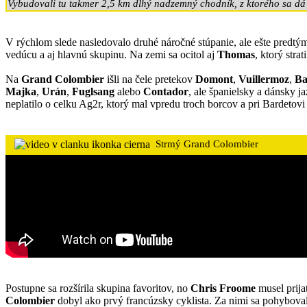
Vybudovali tu takmer 2,5 km dlhý nadzemný chodník, z ktorého sa dá 
V rýchlom slede nasledovalo druhé náročné stúpanie, ale ešte predtý
vedúcu a aj hlavnú skupinu. Na zemi sa ocitol aj
Thomas
, ktorý stra
Na
Grand Colombier
išli na čele pretekov
Domont
,
Vuillermoz
,
Ba
Majka
,
Urán
,
Fuglsang
alebo
Contador
, ale španielsky a dánsky j
neplatilo o celku Ag2r, ktorý mal vpredu troch borcov a pri Bardetovi 
Strmý Grand Colombier
Postupne sa rozšírila skupina favoritov, no
Chris Froome
musel prija
Colombier
dobyl ako prvý francúzsky cyklista. Za nimi sa pohybova