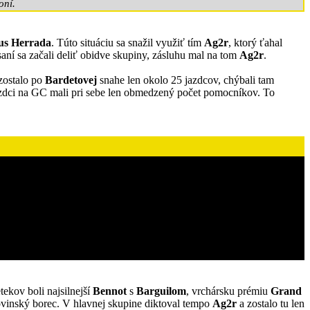
oní.
us Herrada
. Túto situáciu sa snažil využiť tím
Ag2r
, ktorý ťahal
saní sa začali deliť obidve skupiny, zásluhu mal na tom
Ag2r
.
 zostalo po
Bardetovej
snahe len okolo 25 jazdcov, chýbali tam
a jazdci na GC mali pri sebe len obmedzený počet pomocníkov. To
tekov boli najsilnejší
Bennot
s
Barguilom
, vrchársku prémiu
Grand
slovinský borec. V hlavnej skupine diktoval tempo
Ag2r
a zostalo tu len