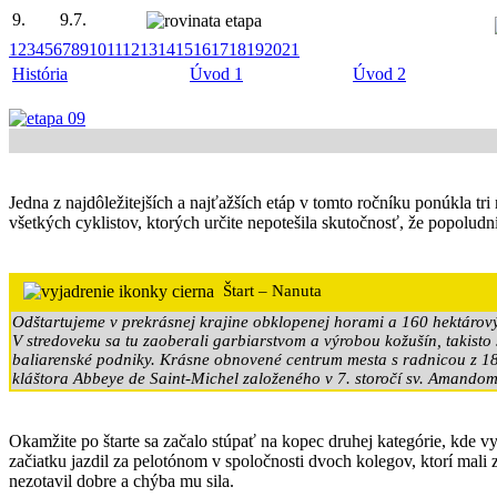
9.
9.7.
1
2
3
4
5
6
7
8
9
10
11
12
13
14
15
16
17
18
19
20
21
História
Úvod 1
Úvod 2
Jedna z najdôležitejších a najťažších etáp v tomto ročníku ponúkla tr
všetkých cyklistov, ktorých určite nepotešila skutočnosť, že popolu
Štart – Nanuta
Odštartujeme v prekrásnej krajine obklopenej horami a 160 hektárový
V stredoveku sa tu zaoberali garbiarstvom a výrobou kožušín, takisto
baliarenské podniky. Krásne obnovené centrum mesta s radnicou z 18
kláštora Abbeye de Saint-Michel založeného v 7. storočí sv. Amandom
Okamžite po štarte sa začalo stúpať na kopec druhej kategórie, kde v
začiatku jazdil za pelotónom v spoločnosti dvoch kolegov, ktorí mali
nezotavil dobre a chýba mu sila.