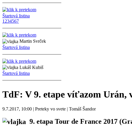
Štartová listina
1
2
3
4
5
6
7
Martin Svrček
Štartová listina
Lukáš Kubiš
Štartová listina
TdF: V 9. etape víťazom Urán, v
9.7.2017, 10:00 | Preteky vo svete | Tomáš Šandor
9. etapa Tour de France 2017
(Gra