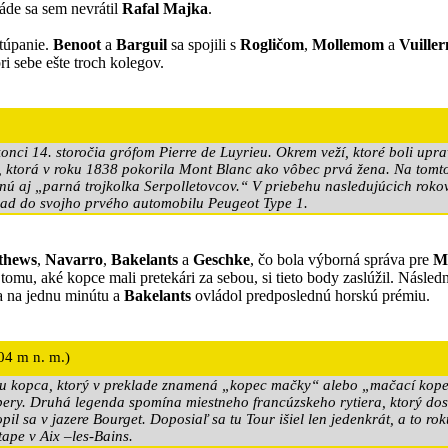
páde sa sem nevrátil
Rafal Majka
.
stúpanie.
Benoot
a
Barguil
sa spojili s
Rogličom
,
Mollemom
a
Vuille
i sebe ešte troch kolegov.
ci 14. storočia grófom Pierre de Luyrieu. Okrem veží, ktoré boli upra
e, ktorá v roku 1838 pokorila Mont Blanc ako vôbec prvá žena. Na tomt
nú aj „parná trojkolka Serpolletovcov.“ V priebehu nasledujúcich rokov 
lad do svojho prvého automobilu Peugeot Type 1.
thews
,
Navarro
,
Bakelants
a
Geschke
, čo bola výborná správa pre
M
omu, aké kopce mali pretekári za sebou, si tieto body zaslúžil. Násled
la na jednu minútu a
Bakelants
ovládol predposlednú horskú prémiu.
04 m n. m.)
vu kopca, ktorý v preklade znamená „kopec mačky“ alebo „mačací kopec
ambery. Druhá legenda spomína miestneho francúzskeho rytiera, ktorý d
pil sa v jazere Bourget. Doposiaľ sa tu Tour išiel len jedenkrát, a to 
ape v Aix –les-Bains.